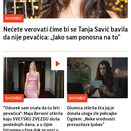
SHOWBIZ
Nećete verovati čime bi se Tanja Savić bavila
da nije pevačica: „Jako sam ponosna na to“
SHOWBIZ
SHOWBIZ
"Oduvek sam znala da ću biti
Glumica otkrila šta joj je
pevačica": Maja Berović otkrila
donela uloga zle policajke
koju SVETSKU ZVEZDU sluša
Čigdem: „Neke vrednosti
poslednjih dana, a u čijim
prevazilaze ljubav“
hitovima uživa dok se vozi u