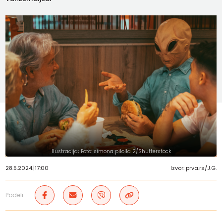
Ilustracija; Foto: simona pilolla 2/Shutterstock
28.5.2024.
|
17:00
Izvor: prva.rs/J.G.
Podeli: