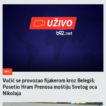
INFO
Vučić se provozao fijakerom kroz Belegiš;
Posetio Hram Prenosa moštiju Svetog oca
Nikolaja