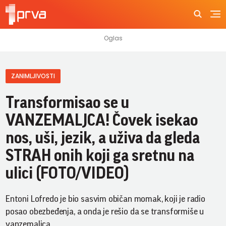
ZANIMLJIVOSTI
Transformisao se u
VANZEMALJCA! Čovek isekao
nos, uši, jezik, a uživa da gleda
STRAH onih koji ga sretnu na
ulici (FOTO/VIDEO)
Entoni Lofredo je bio sasvim običan momak, koji je radio
posao obezbeđenja, a onda je rešio da se transformiše u
vanzemaljca.