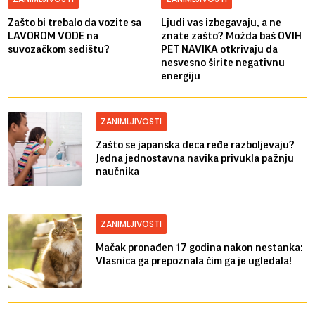
Zašto bi trebalo da vozite sa
Ljudi vas izbegavaju, a ne
LAVOROM VODE na
znate zašto? Možda baš OVIH
suvozačkom sedištu?
PET NAVIKA otkrivaju da
nesvesno širite negativnu
energiju
ZANIMLJIVOSTI
Zašto se japanska deca ređe razboljevaju?
Jedna jednostavna navika privukla pažnju
naučnika
ZANIMLJIVOSTI
Mačak pronađen 17 godina nakon nestanka:
Vlasnica ga prepoznala čim ga je ugledala!