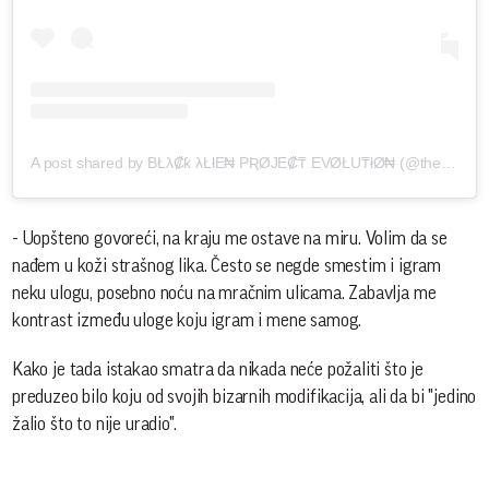
A post shared by BŁλ₡ƙ λŁłE₦ PƦØJE₡₸ EVØŁU₸łØ₦ (@the_black_alien_project)
- Uopšteno govoreći, na kraju me ostave na miru. Volim da se
nađem u koži strašnog lika. Često se negde smestim i igram
neku ulogu, posebno noću na mračnim ulicama. Zabavlja me
kontrast između uloge koju igram i mene samog.
Kako je tada istakao smatra da nikada neće požaliti što je
preduzeo bilo koju od svojih bizarnih modifikacija, ali da bi "jedino
žalio što to nije uradio".