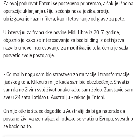
Za ovaj poduhvat Entoni se postepeno pripremao, a čak je išao na
operacije uklanjanja ušiju, sečenja nosa, jezika, prstiju,
ubrizgavanje raznih filera, kao i tetoviranje od glave za pete.
U intervjuu za francuske novine Midi Libre iz 2017. godine,
objasnio je kako se interesovanje za bodibilding iz detinjstva
razvilo u novo interesovanje za modifikaciju tela, čemu je sada
posvetio svoje postojanje.
- Od malih nogu sam bio strastven za mutacije i transformacije
ljudskog tela. Kliknulo mi je kada sam bio obezbeđenje. Shvatio
sam da ne živim svoj život onako kako sam želeo. Zaustavio sam
sve u 24 sata i otišao u Australiju - rekao je Entoni.
On nije otkrio šta se dogodilo u Australiji da bi ga nateralo da
postane živi vanzemaljac, ali otkako se vratio u Evropu, svesrdno
se bacio na to.