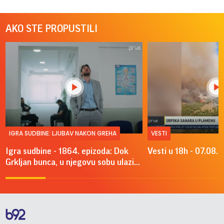
AKO STE PROPUSTILI
IGRA SUDBINE: LJUBAV NAKON GREHA
VESTI
Igra sudbine - 1864. epizoda: Dok
Vesti u 18h - 07.08.
Grkljan bunca, u njegovu sobu ulazi...