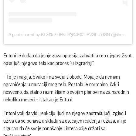
A post shared by BŁλ₡ƙ λŁłE₦ PƦØJE₡₸ EVØŁU₸łØ₦ (@the_black_alien_project)
Entoni je dodao da je njegova opsesija zahvatila ceo njegov život,
opisujući njegovo telo kao proces "u izgradnji".
- To je magija. Svako ima svoju slobodu. Moja je da nemam
ograničenja u mutaciji mog tela. Postalo je normalno, čak i
nesvesno, da stalno razmišljam o svojim planovima za narednih
nekoliko meseci - istakao je Entoni.
Entoni voli da vidi reakciju ljudi na njegov zastrašujući izgled i
uživa da se ponaša u skladu sa osećajem čuđenja i užasa, ali je
siguran da će svoje ponašanje i interakcije držati sa