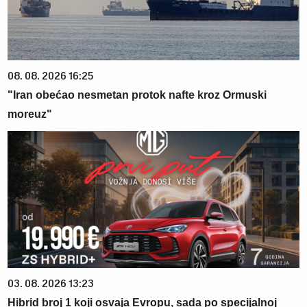
08. 08. 2026 16:25
"Iran obećao nesmetan protok nafte kroz Ormuski
moreuz"
03. 08. 2026 13:23
Hibrid broj 1 koji osvaja Evropu, sada po specijalnoj