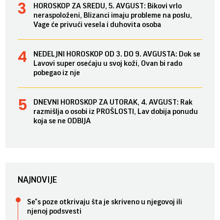
HOROSKOP ZA SREDU, 5. AVGUST: Bikovi vrlo
neraspoloženi, Blizanci imaju probleme na poslu,
Vage će privući vesela i duhovita osoba
NEDELJNI HOROSKOP OD 3. DO 9. AVGUSTA: Dok se
Lavovi super osećaju u svoj koži, Ovan bi rado
pobegao iz nje
DNEVNI HOROSKOP ZA UTORAK, 4. AVGUST: Rak
razmišlja o osobi iz PROŠLOSTI, Lav dobija ponudu
koja se ne ODBIJA
NAJNOVIJE
Se*s poze otkrivaju šta je skriveno u njegovoj ili
njenoj podsvesti