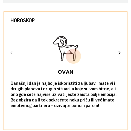
HOROSKOP
OVAN
Današnji dan je najbolje iskoristiti za ljubav. Imate vi i
Ako v
drugih planova i drugih situacija koje su vam bitne, ali
do ma
ono gde ćete najviše uživati jeste zaista polje emocija.
van g
Bez obzira da li tek pokrećete neku priču ili već imate
društ
emotivnog partnera – uživajte punom parom!
kolik