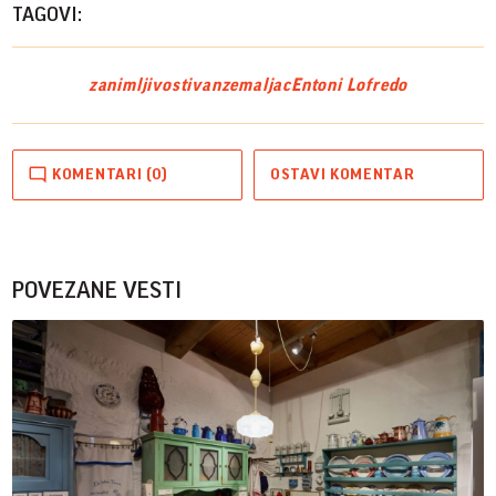
TAGOVI:
zanimljivosti
vanzemaljac
Entoni Lofredo
KOMENTARI (0)
OSTAVI KOMENTAR
POVEZANE VESTI