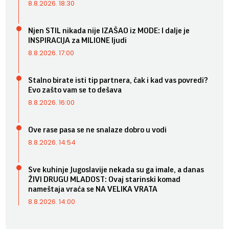
8.8.2026. 18:30
Njen STIL nikada nije IZAŠAO iz MODE: I dalje je
INSPIRACIJA za MILIONE ljudi
8.8.2026. 17:00
Stalno birate isti tip partnera, čak i kad vas povredi?
Evo zašto vam se to dešava
8.8.2026. 16:00
Ove rase pasa se ne snalaze dobro u vodi
8.8.2026. 14:54
Sve kuhinje Jugoslavije nekada su ga imale, a danas
ŽIVI DRUGU MLADOST: Ovaj starinski komad
nameštaja vraća se NA VELIKA VRATA
8.8.2026. 14:00