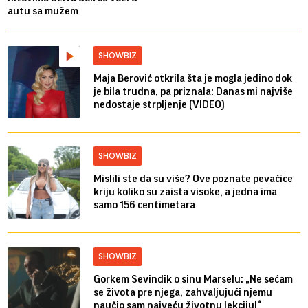
autu sa mužem
SHOWBIZ
Maja Berović otkrila šta je mogla jedino dok
je bila trudna, pa priznala: Danas mi najviše
nedostaje strpljenje (VIDEO)
SHOWBIZ
Mislili ste da su više? Ove poznate pevačice
kriju koliko su zaista visoke, a jedna ima
samo 156 centimetara
SHOWBIZ
Gorkem Sevindik o sinu Marselu: „Ne sećam
se života pre njega, zahvaljujući njemu
naučio sam najveću životnu lekciju!“