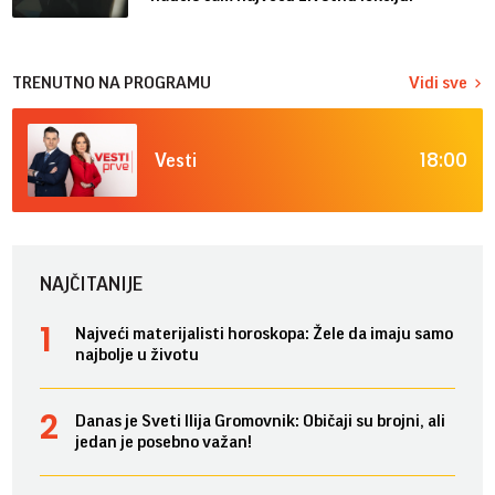
TRENUTNO NA PROGRAMU
Vidi sve
18:00
Vesti
NAJČITANIJE
Najveći materijalisti horoskopa: Žele da imaju samo
najbolje u životu
Danas je Sveti Ilija Gromovnik: Običaji su brojni, ali
jedan je posebno važan!