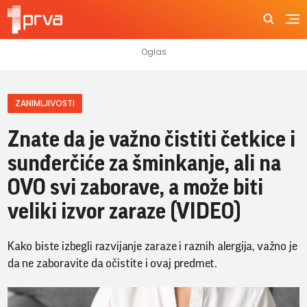
ZANIMLJIVOSTI
Znate da je važno čistiti četkice i
sunđerčiće za šminkanje, ali na
OVO svi zaborave, a može biti
veliki izvor zaraze (VIDEO)
Kako biste izbegli razvijanje zaraze i raznih alergija, važno je
da ne zaboravite da očistite i ovaj predmet.