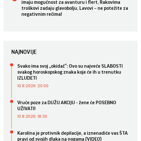
imaju mogućnost za avanturu i flert, Rakovima
troškovi zadaju glavobolju, Lavovi – ne potežite za
negativnim rečima!
NAJNOVIJE
Svako ima svoj „okidač“: Ovo su najveće SLABOSTI
svakog horoskopskog znaka koje će ih u trenutku
IZLUDETI
10.8.2026. 20:00
Vruće poze za DUŽU AKCIJU - žene će POSEBNO
UŽIVATI!
10.8.2026. 18:30
Karolina je protivnik depilacije, a iznenadiće vas ŠTA
pravi od svojih dlaka na nogama (VIDEO)