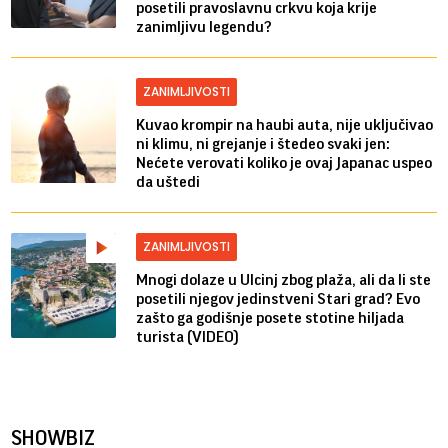
posetili pravoslavnu crkvu koja krije
zanimljivu legendu?
ZANIMLJIVOSTI
Kuvao krompir na haubi auta, nije uključivao
ni klimu, ni grejanje i štedeo svaki jen:
Nećete verovati koliko je ovaj Japanac uspeo
da uštedi
ZANIMLJIVOSTI
Mnogi dolaze u Ulcinj zbog plaža, ali da li ste
posetili njegov jedinstveni Stari grad? Evo
zašto ga godišnje posete stotine hiljada
turista (VIDEO)
SHOWBIZ