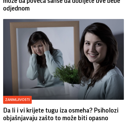
može da poveća šanse da dobijete dve bebe
odjednom
ZANIMLJIVOSTI
Da li i vi krijete tugu iza osmeha? Psiholozi
objašnjavaju zašto to može biti opasno