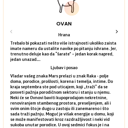
OVAN
Hrana
Trebalo bi pokazati nešto više istrajnosti ukoliko zaista
Sedmi
imate nameru da ustalite navike po pitanju ishrane. Jer,
čak p
trenutno deluje kao da “šarate” – jedan korak napred,
pokuš
jedan unazad….
unes
Ljubav i posao
Vladar vašeg znaka Mars prelazi u znak Raka - polje
Mars 
doma, porodice, prošlosti, korena i temelja, intime. Do
rodbi
kraja septembra ste pod uticajem, koji „traži“ da se
kraja
posveti pažnja porodičnom sektoru i stanju u njemu.
dinam
Neki će se Ovnovi baviti kupoprodajom nekretnine,
istov
renoviranjem stambenog prostora, preseljenjem, ali i
brze 
svim onim što je dugo u zastoju ili zanemareno i što
za sa
sada traži pažnju. Moguć je višak energije u domu, koji
treba
se može manifestovati kroz razdražljivost i neki vid
poslu
sukoba unutar porodice. U ovoj sedmici fokus je i na
defin