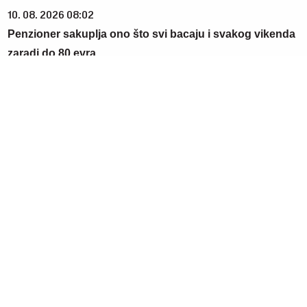
10. 08. 2026 08:02
Penzioner sakuplja ono što svi bacaju i svakog vikenda
zaradi do 80 evra
10. 08. 2026 10:06
Слаба посета блокадерској трибини у Аранђеловцу:
Микрофон утихнуо пред празним столицама
10. 08. 2026 09:05