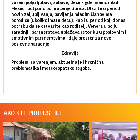
vašem polju ljubavi, zabave, dece – gde imamo mlad
partn
Mesec i potpuno pomračenje Sunca. Ulazite u period
reago
novih zaljubljivanja, bavljenja mlađim članovima
mlad 
porodice (ukoliko imate decu), kao i u period koji donosi
uvode
potrebu da se ostvarite kao roditelj. Venera u polju
stamb
saradnji i partnerstava ublažava retoriku u poslovnim i
porod
emotivnim partnerstvima i daje prostor za nove
situa
poslovne saradnje.
stabi
Zdravlje
Problemi sa varenjem, aktuelna je i hronična
problematika i meteoropatske tegobe.
AKO STE PROPUSTILI