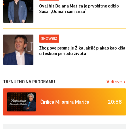
Ovaj hit Dejana Matića je prvobitno odbio
Saša: „Odmah sam znao“
SHOWBIZ
Zbog ove pesme je Žika Jakšić plakao kao kiša
u teškom periodu života
TRENUTNO NA PROGRAMU
Vidi sve
20:58
Ćirilica Milomira Marića