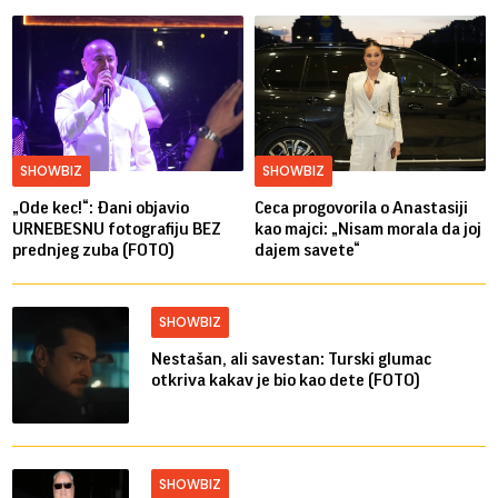
SHOWBIZ
SHOWBIZ
„Ode kec!“: Đani objavio
Ceca progovorila o Anastasiji
URNEBESNU fotografiju BEZ
kao majci: „Nisam morala da joj
prednjeg zuba (FOTO)
dajem savete“
SHOWBIZ
Nestašan, ali savestan: Turski glumac
otkriva kakav je bio kao dete (FOTO)
SHOWBIZ