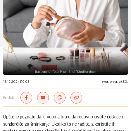
Ilustracija; Foto: Pixel-Shot/Shutterstock
16.12.2024.
|
10:03
Izvor: prva.rs/J.G.
Podeli:
Opšte je poznato da je veoma bitno da redovno čistite četkice i
sunđerčiće za šminkanje. Ukoliko to ne radite, a koristite ih,