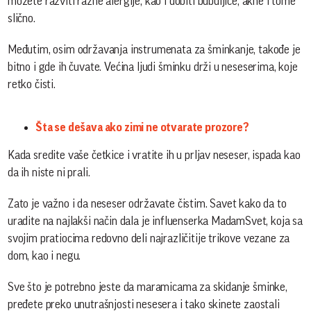
možete razviti razne alergije, kao i dobiti bubuljice, akne i tome
slično.
Međutim, osim održavanja instrumenata za šminkanje, takođe je
bitno i gde ih čuvate. Većina ljudi šminku drži u neseserima, koje
retko čisti.
Šta se dešava ako zimi ne otvarate prozore?
Kada sredite vaše četkice i vratite ih u prljav neseser, ispada kao
da ih niste ni prali.
Zato je važno i da neseser održavate čistim. Savet kako da to
uradite na najlakši način dala je influenserka MadamSvet, koja sa
svojim pratiocima redovno deli najrazličitije trikove vezane za
dom, kao i negu.
Sve što je potrebno jeste da maramicama za skidanje šminke,
pređete preko unutrašnjosti nesesera i tako skinete zaostali