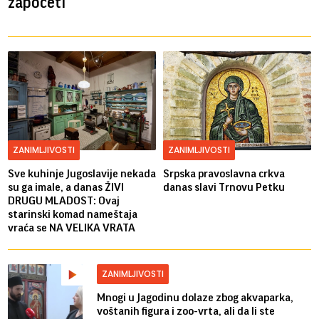
započeti
ZANIMLJIVOSTI
ZANIMLJIVOSTI
Sve kuhinje Jugoslavije nekada
Srpska pravoslavna crkva
su ga imale, a danas ŽIVI
danas slavi Trnovu Petku
DRUGU MLADOST: Ovaj
starinski komad nameštaja
vraća se NA VELIKA VRATA
ZANIMLJIVOSTI
Mnogi u Jagodinu dolaze zbog akvaparka,
voštanih figura i zoo-vrta, ali da li ste