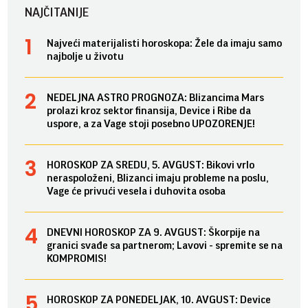
NAJČITANIJE
Najveći materijalisti horoskopa: Žele da imaju samo
najbolje u životu
NEDELJNA ASTRO PROGNOZA: Blizancima Mars
prolazi kroz sektor finansija, Device i Ribe da
uspore, a za Vage stoji posebno UPOZORENJE!
HOROSKOP ZA SREDU, 5. AVGUST: Bikovi vrlo
neraspoloženi, Blizanci imaju probleme na poslu,
Vage će privući vesela i duhovita osoba
DNEVNI HOROSKOP ZA 9. AVGUST: Škorpije na
granici svađe sa partnerom; Lavovi - spremite se na
KOMPROMIS!
HOROSKOP ZA PONEDELJAK, 10. AVGUST: Device