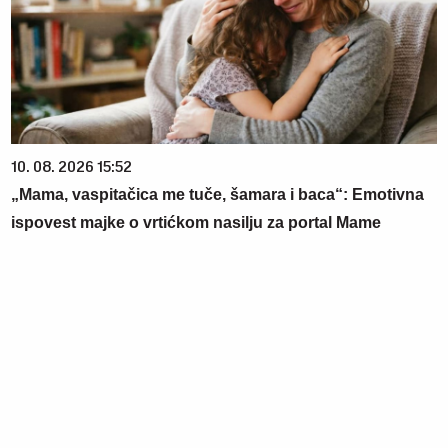
10. 08. 2026 15:52
„Mama, vaspitačica me tuče, šamara i baca“: Emotivna
ispovest majke o vrtićkom nasilju za portal Mame