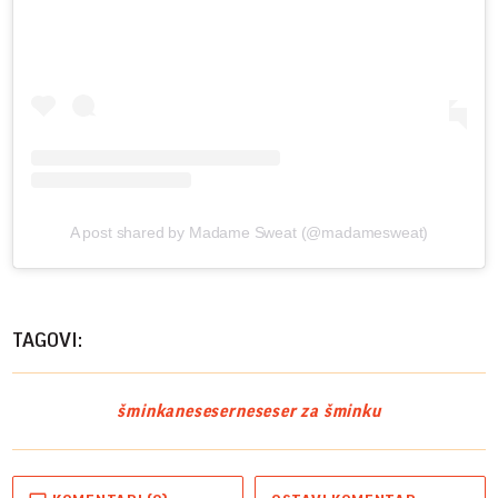
A post shared by Madame Sweat (@madamesweat)
TAGOVI:
šminka
neseser
neseser za šminku