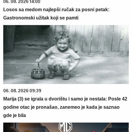
06. 08. 2026 14:00
Losos sa medom najlepši ručak za posni petak:
Gastronomski užitak koji se pamti
06. 08. 2026 09:39
Marija (3) se igrala u dvorištu i samo je nestala: Posle 42
godine otac je pronašao, zanemeo je kada je saznao
gde je bila