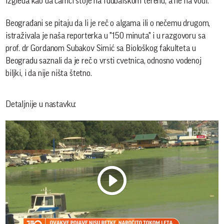
izgleda kao da čamci stoje na fudbalskom terenu, a ne na vodi.
Beograđani se pitaju da li je reč o algama ili o nečemu drugom,
istraživala je naša reporterka u "150 minuta" i u razgovoru sa
prof. dr Gordanom Subakov Simić sa Biološkog fakulteta u
Beogradu saznali da je reč o vrsti cvetnica, odnosno vodenoj
biljki, i da nije ništa štetno.
Detaljnije u nastavku:
Play