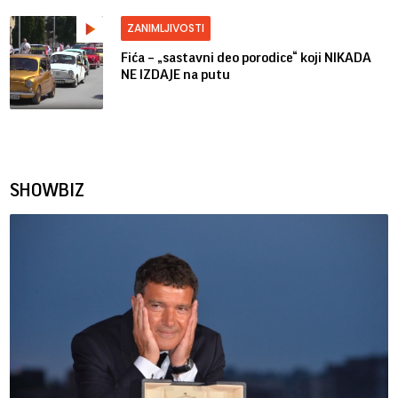
ZANIMLJIVOSTI
Fića – „sastavni deo porodice“ koji NIKADA
NE IZDAJE na putu
SHOWBIZ