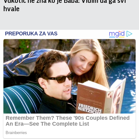
Vukotić ne zna ko je Baba: Vidim da ga svi
hvale