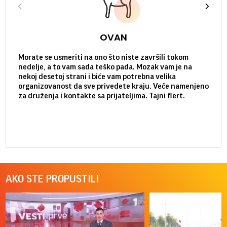
OVAN
Morate se usmeriti na ono što niste završili tokom
Sve n
nedelje, a to vam sada teško pada. Mozak vam je na
potpu
nekoj desetoj strani i biće vam potrebna velika
stvar
organizovanost da sve privedete kraju. Veče namenjeno
tempo
za druženja i kontakte sa prijateljima. Tajni flert.
najbl
AKO STE PROPUSTILI