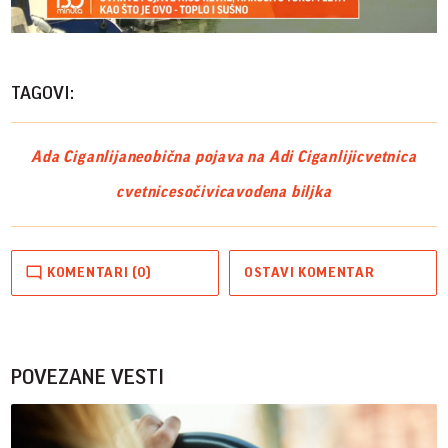
Vide
TAGOVI:
Ada Ciganlija
neobična pojava na Adi Ciganliji
cvetnica
cvetnice
sočivica
vodena biljka
KOMENTARI (0)
OSTAVI KOMENTAR
POVEZANE VESTI