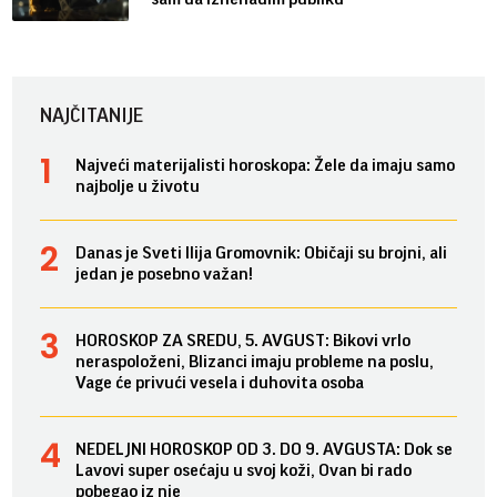
NAJČITANIJE
Najveći materijalisti horoskopa: Žele da imaju samo
najbolje u životu
Danas je Sveti Ilija Gromovnik: Običaji su brojni, ali
jedan je posebno važan!
HOROSKOP ZA SREDU, 5. AVGUST: Bikovi vrlo
neraspoloženi, Blizanci imaju probleme na poslu,
Vage će privući vesela i duhovita osoba
NEDELJNI HOROSKOP OD 3. DO 9. AVGUSTA: Dok se
Lavovi super osećaju u svoj koži, Ovan bi rado
pobegao iz nje