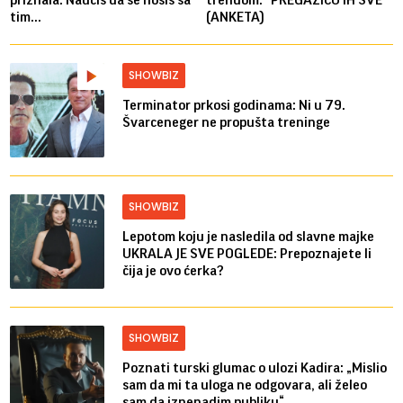
priznala: Naučiš da se nosiš sa
trendom: "PREGAZIĆU IH SVE"
tim...
(ANKETA)
SHOWBIZ
Terminator prkosi godinama: Ni u 79.
Švarceneger ne propušta treninge
SHOWBIZ
Lepotom koju je nasledila od slavne majke
UKRALA JE SVE POGLEDE: Prepoznajete li
čija je ovo ćerka?
SHOWBIZ
Poznati turski glumac o ulozi Kadira: „Mislio
sam da mi ta uloga ne odgovara, ali želeo
sam da iznenadim publiku“