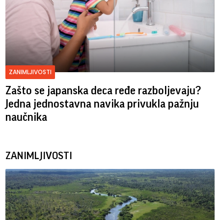
ZANIMLJIVOSTI
Zašto se japanska deca ređe razboljevaju?
Jedna jednostavna navika privukla pažnju
naučnika
ZANIMLJIVOSTI