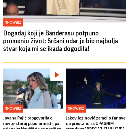
SHOWBIZ
Događaj koji je Banderasu potpuno
promenio život: Srčani udar je bio najbolja
stvar koja mi se ikada dogodila!
SHOWBIZ
SHOWBIZ
Jovana Pajić progovorila o
Jakov Jozinović zamolio fanove
novoj-staroj popularnosti, pa
da prestanu sa OPASNIM