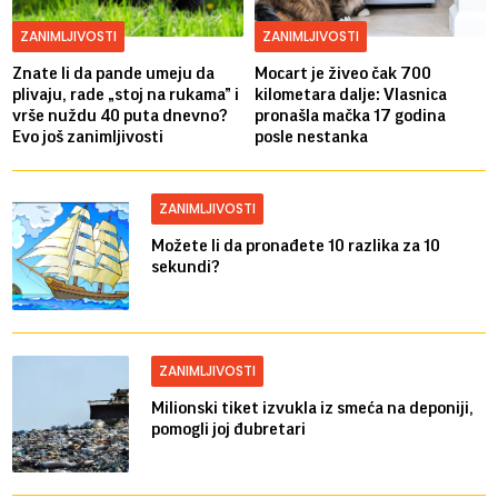
ZANIMLJIVOSTI
ZANIMLJIVOSTI
Znate li da pande umeju da
Mocart je živeo čak 700
plivaju, rade „stoj na rukama” i
kilometara dalje: Vlasnica
vrše nuždu 40 puta dnevno?
pronašla mačka 17 godina
Evo još zanimljivosti
posle nestanka
ZANIMLJIVOSTI
Možete li da pronađete 10 razlika za 10
sekundi?
ZANIMLJIVOSTI
Milionski tiket izvukla iz smeća na deponiji,
pomogli joj đubretari