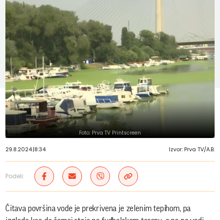
Foto: Prva TV Printscreen
29.8.2024.
|
8:34
Izvor: Prva TV/A.B.
Podeli:
Čitava površina vode je prekrivena je zelenim tepihom, pa