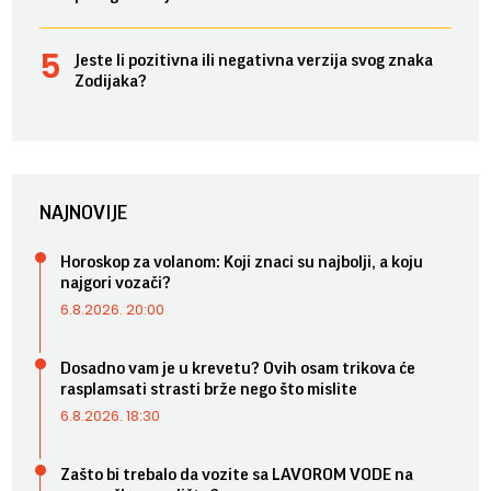
Jeste li pozitivna ili negativna verzija svog znaka
Zodijaka?
NAJNOVIJE
Horoskop za volanom: Koji znaci su najbolji, a koju
najgori vozači?
6.8.2026. 20:00
Dosadno vam je u krevetu? Ovih osam trikova će
rasplamsati strasti brže nego što mislite
6.8.2026. 18:30
Zašto bi trebalo da vozite sa LAVOROM VODE na