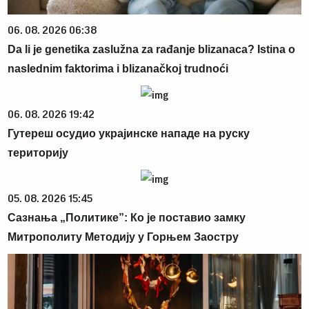
06. 08. 2026 06:38
Da li je genetika zaslužna za rađanje blizanaca? Istina o
naslednim faktorima i blizanačkoj trudnoći
06. 08. 2026 19:42
Гутереш осудио украјинске нападе на руску
територију
05. 08. 2026 15:45
Сазнања „Политике”: Ко је поставио замку
Митрополиту Методију у Горњем Заостру