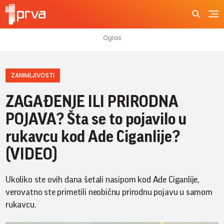
ZANIMLJIVOSTI
ZAGAĐENJE ILI PRIRODNA
POJAVA? Šta se to pojavilo u
rukavcu kod Ade Ciganlije?
(VIDEO)
Ukoliko ste ovih dana šetali nasipom kod Ade Ciganlije,
verovatno ste primetili neobičnu prirodnu pojavu u samom
rukavcu.