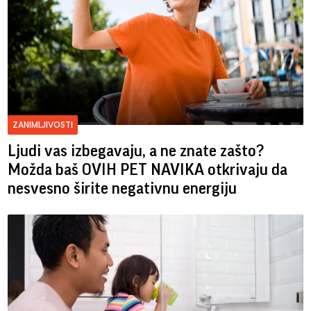
ZANIMLJIVOSTI
Ljudi vas izbegavaju, a ne znate zašto?
Možda baš OVIH PET NAVIKA otkrivaju da
nesvesno širite negativnu energiju