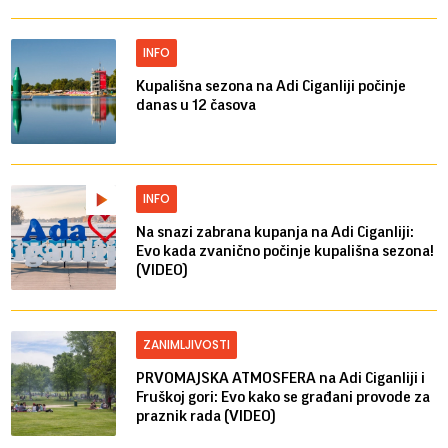
INFO
Kupališna sezona na Adi Ciganliji počinje
danas u 12 časova
INFO
Na snazi zabrana kupanja na Adi Ciganliji:
Evo kada zvanično počinje kupališna sezona!
(VIDEO)
ZANIMLJIVOSTI
PRVOMAJSKA ATMOSFERA na Adi Ciganliji i
Fruškoj gori: Evo kako se građani provode za
praznik rada (VIDEO)