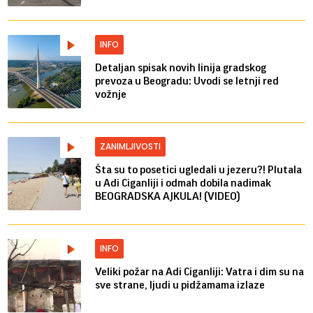
INFO
Detaljan spisak novih linija gradskog
prevoza u Beogradu: Uvodi se letnji red
vožnje
ZANIMLJIVOSTI
Šta su to posetici ugledali u jezeru?! Plutala
u Adi Ciganliji i odmah dobila nadimak
BEOGRADSKA AJKULA! (VIDEO)
INFO
Veliki požar na Adi Ciganliji: Vatra i dim su na
sve strane, ljudi u pidžamama izlaze