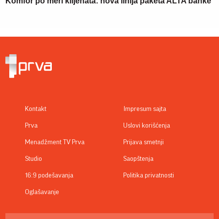
Komfor po meri klijenata: nova linija paketa ALTA banke
Kontakt
Impresum sajta
Prva
Uslovi korišćenja
Menadžment TV Prva
Prijava smetnji
Studio
Saopštenja
16:9 podešavanja
Politika privatnosti
Oglašavanje