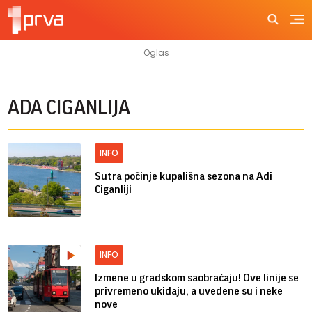
ADA CIGANLIJA
INFO
Sutra počinje kupališna sezona na Adi
Ciganliji
INFO
Izmene u gradskom saobraćaju! Ove linije se
privremeno ukidaju, a uvedene su i neke
nove