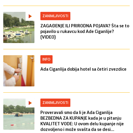
ZANIMLJIVOSTI
ZAGAĐENJE ILI PRIRODNA POJAVA? Šta se to
pojavilo u rukavcu kod Ade Ciganlije?
(VIDEO)
INFO
Ada Ciganlija dobija hotel sa četiri zvezdice
ZANIMLJIVOSTI
Proveravali smo da li je Ada Ciganlija
BEZBEDNA ZA KUPANJE kada je u pitanju
KVALITET VODE: U ovom delu kupanje nije
dozvoljeno i može svašta da se desi...