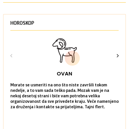
HOROSKOP
OVAN
Morate se usmeriti na ono što niste završili tokom
Sve n
nedelje, a to vam sada teško pada. Mozak vam je na
potpu
nekoj desetoj strani i biće vam potrebna velika
stvar
organizovanost da sve privedete kraju. Veče namenjeno
tempo
za druženja i kontakte sa prijateljima. Tajni flert.
najbl