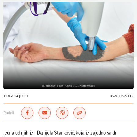
Ilustracija; Foto: Olek Lu/Shutterstock
11.8.2024.
|
11:31
Izvor: Prva/J.G.
Podeli:
Jedna od njih je i Danijela Stanković, koja je zajedno sa dr