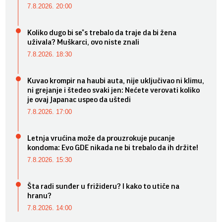
7.8.2026. 20:00
Koliko dugo bi se*s trebalo da traje da bi žena
uživala? Muškarci, ovo niste znali
7.8.2026. 18:30
Kuvao krompir na haubi auta, nije uključivao ni klimu,
ni grejanje i štedeo svaki jen: Nećete verovati koliko
je ovaj Japanac uspeo da uštedi
7.8.2026. 17:00
Letnja vrućina može da prouzrokuje pucanje
kondoma: Evo GDE nikada ne bi trebalo da ih držite!
7.8.2026. 15:30
Šta radi sunđer u frižideru? I kako to utiče na
hranu?
7.8.2026. 14:00