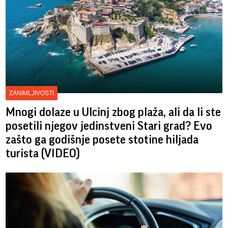
ZANIMLJIVOSTI
Mnogi dolaze u Ulcinj zbog plaža, ali da li ste
posetili njegov jedinstveni Stari grad? Evo
zašto ga godišnje posete stotine hiljada
turista (VIDEO)