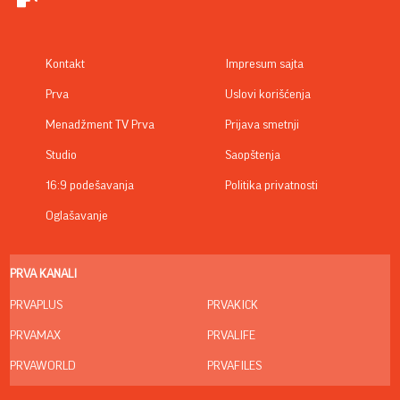
Kontakt
Impresum sajta
Prva
Uslovi korišćenja
Menadžment TV Prva
Prijava smetnji
Studio
Saopštenja
16:9 podešavanja
Politika privatnosti
Oglašavanje
PRVA KANALI
PRVAPLUS
PRVAKICK
PRVAMAX
PRVALIFE
PRVAWORLD
PRVAFILES