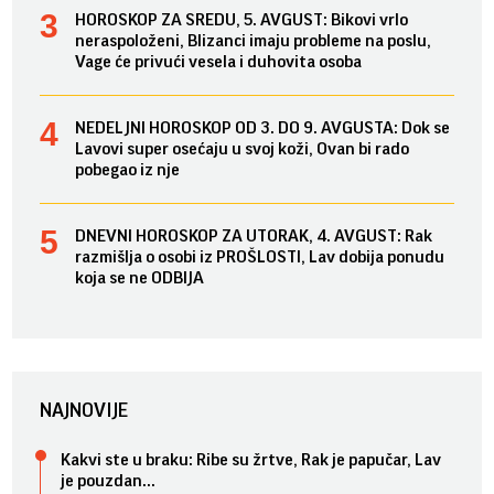
HOROSKOP ZA SREDU, 5. AVGUST: Bikovi vrlo
neraspoloženi, Blizanci imaju probleme na poslu,
Vage će privući vesela i duhovita osoba
NEDELJNI HOROSKOP OD 3. DO 9. AVGUSTA: Dok se
Lavovi super osećaju u svoj koži, Ovan bi rado
pobegao iz nje
DNEVNI HOROSKOP ZA UTORAK, 4. AVGUST: Rak
razmišlja o osobi iz PROŠLOSTI, Lav dobija ponudu
koja se ne ODBIJA
NAJNOVIJE
Kakvi ste u braku: Ribe su žrtve, Rak je papučar, Lav
je pouzdan...