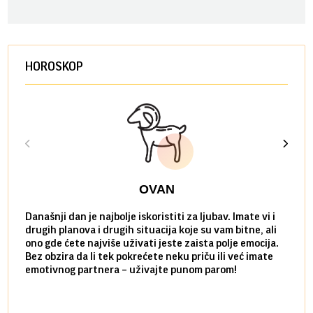
HOROSKOP
OVAN
Današnji dan je najbolje iskoristiti za ljubav. Imate vi i
Ako v
drugih planova i drugih situacija koje su vam bitne, ali
do ma
ono gde ćete najviše uživati jeste zaista polje emocija.
van g
Bez obzira da li tek pokrećete neku priču ili već imate
društ
emotivnog partnera – uživajte punom parom!
kolik