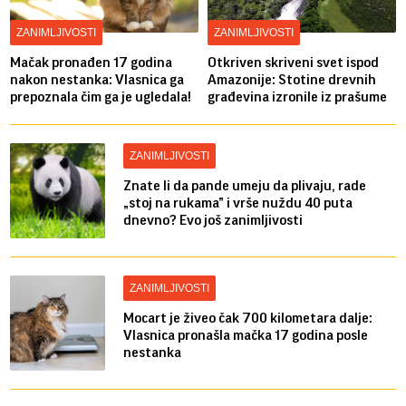
ZANIMLJIVOSTI
ZANIMLJIVOSTI
Mačak pronađen 17 godina
Otkriven skriveni svet ispod
nakon nestanka: Vlasnica ga
Amazonije: Stotine drevnih
prepoznala čim ga je ugledala!
građevina izronile iz prašume
ZANIMLJIVOSTI
Znate li da pande umeju da plivaju, rade
„stoj na rukama” i vrše nuždu 40 puta
dnevno? Evo još zanimljivosti
ZANIMLJIVOSTI
Mocart je živeo čak 700 kilometara dalje:
Vlasnica pronašla mačka 17 godina posle
nestanka