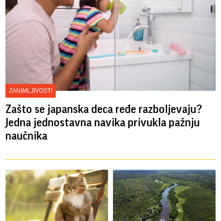
ZANIMLJIVOSTI
Zašto se japanska deca ređe razboljevaju?
Jedna jednostavna navika privukla pažnju
naučnika