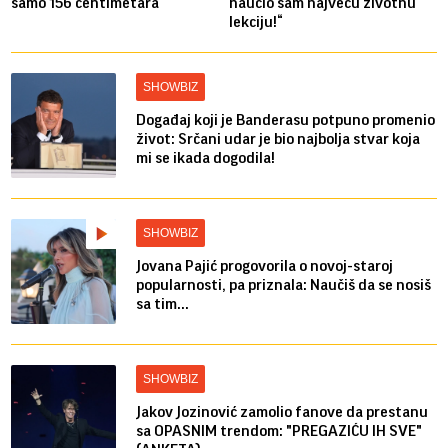
samo 156 centimetara
naučio sam najveću životnu
lekciju!“
SHOWBIZ
Događaj koji je Banderasu potpuno promenio
život: Srčani udar je bio najbolja stvar koja
mi se ikada dogodila!
SHOWBIZ
Jovana Pajić progovorila o novoj-staroj
popularnosti, pa priznala: Naučiš da se nosiš
sa tim...
SHOWBIZ
Jakov Jozinović zamolio fanove da prestanu
sa OPASNIM trendom: "PREGAZIĆU IH SVE"