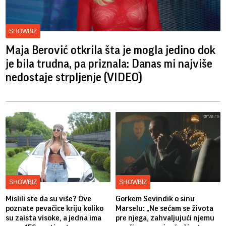
SHOWBIZ
Maja Berović otkrila šta je mogla jedino dok
je bila trudna, pa priznala: Danas mi najviše
nedostaje strpljenje (VIDEO)
SHOWBIZ
SHOWBIZ
Mislili ste da su više? Ove
Gorkem Sevindik o sinu
poznate pevačice kriju koliko
Marselu: „Ne sećam se života
su zaista visoke, a jedna ima
pre njega, zahvaljujući njemu