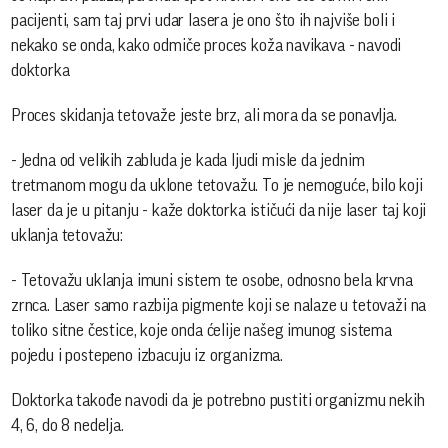
pacijenti, sam taj prvi udar lasera je ono što ih najviše boli i
nekako se onda, kako odmiče proces koža navikava - navodi
doktorka
Proces skidanja tetovaže jeste brz, ali mora da se ponavlja.
- Jedna od velikih zabluda je kada ljudi misle da jednim
tretmanom mogu da uklone tetovažu. To je nemoguće, bilo koji
laser da je u pitanju - kaže doktorka ističući da nije laser taj koji
uklanja tetovažu:
- Tetovažu uklanja imuni sistem te osobe, odnosno bela krvna
zrnca. Laser samo razbija pigmente koji se nalaze u tetovaži na
toliko sitne čestice, koje onda ćelije našeg imunog sistema
pojedu i postepeno izbacuju iz organizma.
Doktorka takođe navodi da je potrebno pustiti organizmu nekih
4, 6, do 8 nedelja.