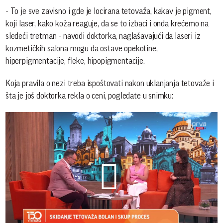
- To je sve zavisno i gde je locirana tetovaža, kakav je pigment,
koji laser, kako koža reaguje, da se to izbaci i onda krećemo na
sledeći tretman - navodi doktorka, naglašavajući da laseri iz
kozmetičkih salona mogu da ostave opekotine,
hiperpigmentacije, fleke, hipopigmentacije.
Koja pravila o nezi treba ispoštovati nakon uklanjanja tetovaže i
šta je još doktorka rekla o ceni, pogledate u snimku:
Play
Vid