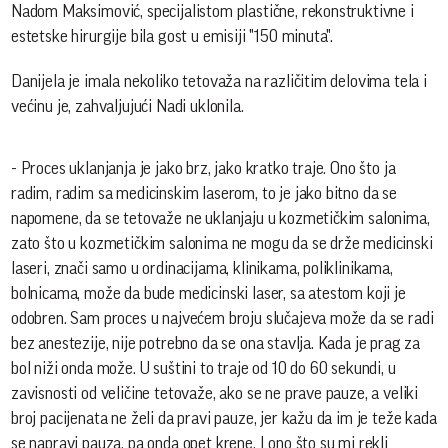
Nadom Maksimović, specijalistom plastične, rekonstruktivne i
estetske hirurgije bila gost u emisiji "150 minuta".
Danijela je imala nekoliko tetovaža na različitim delovima tela i
većinu je, zahvaljujući Nadi uklonila.
- Proces uklanjanja je jako brz, jako kratko traje. Ono što ja
radim, radim sa medicinskim laserom, to je jako bitno da se
napomene, da se tetovaže ne uklanjaju u kozmetičkim salonima,
zato što u kozmetičkim salonima ne mogu da se drže medicinski
laseri, znači samo u ordinacijama, klinikama, poliklinikama,
bolnicama, može da bude medicinski laser, sa atestom koji je
odobren. Sam proces u najvećem broju slučajeva može da se radi
bez anestezije, nije potrebno da se ona stavlja. Kada je prag za
bol niži onda može. U suštini to traje od 10 do 60 sekundi, u
zavisnosti od veličine tetovaže, ako se ne prave pauze, a veliki
broj pacijenata ne želi da pravi pauze, jer kažu da im je teže kada
se napravi pauza, pa onda opet krene. I ono što su mi rekli