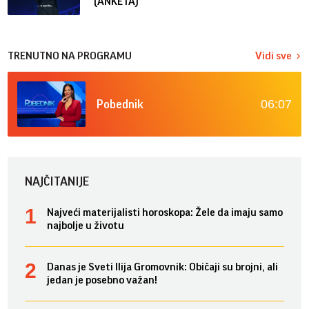
(ANKETA)
TRENUTNO NA PROGRAMU
Vidi sve
06:07
Pobednik
NAJČITANIJE
Najveći materijalisti horoskopa: Žele da imaju samo
najbolje u životu
Danas je Sveti Ilija Gromovnik: Običaji su brojni, ali
jedan je posebno važan!