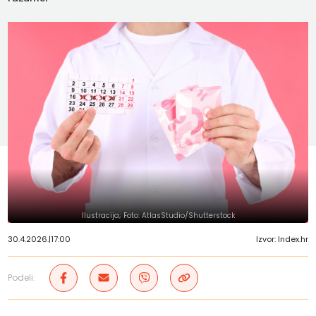
Ilustracija; Foto: AtlasStudio/Shutterstock
30.4.2026.
|
17:00
Izvor: Index.hr
Podeli: