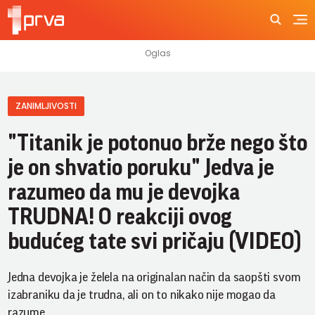
ZANIMLJIVOSTI
"Titanik je potonuo brže nego što
je on shvatio poruku" Jedva je
razumeo da mu je devojka
TRUDNA! O reakciji ovog
budućeg tate svi pričaju (VIDEO)
Jedna devojka je želela na originalan način da saopšti svom
izabraniku da je trudna, ali on to nikako nije mogao da
razume.