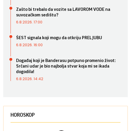
Zašto bi trebalo da vozite sa LAVOROM VODE na
suvozačkom sedištu?
6.8.2026. 17:00
ŠEST signala koji mogu da otkriju PRELJUBU
6.8.2026. 16:00
Događaj koji je Banderasu potpuno promenio život:
Srčani udar je bio najbolja stvar koja mi se ikada
dogodila!
6.8.2026. 14:42
HOROSKOP