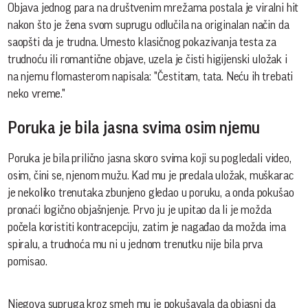
Objava jednog para na društvenim mrežama postala je viralni hit
nakon što je žena svom suprugu odlučila na originalan način da
saopšti da je trudna. Umesto klasičnog pokazivanja testa za
trudnoću ili romantične objave, uzela je čisti higijenski uložak i
na njemu flomasterom napisala: "Čestitam, tata. Neću ih trebati
neko vreme."
Poruka je bila jasna svima osim njemu
Poruka je bila prilično jasna skoro svima koji su pogledali video,
osim, čini se, njenom mužu. Kad mu je predala uložak, muškarac
je nekoliko trenutaka zbunjeno gledao u poruku, a onda pokušao
pronaći logično objašnjenje. Prvo ju je upitao da li je možda
počela koristiti kontracepciju, zatim je nagađao da možda ima
spiralu, a trudnoća mu ni u jednom trenutku nije bila prva
pomisao.
Njegova supruga kroz smeh mu je pokušavala da objasni da