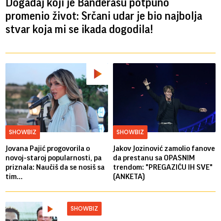
Događaj koji je Banderasu potpuno
promenio život: Srčani udar je bio najbolja
stvar koja mi se ikada dogodila!
SHOWBIZ
SHOWBIZ
Jovana Pajić progovorila o
Jakov Jozinović zamolio fanove
novoj-staroj popularnosti, pa
da prestanu sa OPASNIM
priznala: Naučiš da se nosiš sa
trendom: "PREGAZIĆU IH SVE"
tim...
(ANKETA)
SHOWBIZ