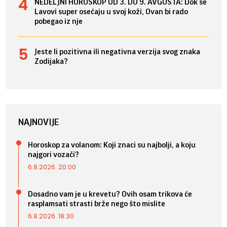
NEDELJNI HOROSKOP OD 3. DO 9. AVGUSTA: Dok se
Lavovi super osećaju u svoj koži, Ovan bi rado
pobegao iz nje
Jeste li pozitivna ili negativna verzija svog znaka
Zodijaka?
NAJNOVIJE
Horoskop za volanom: Koji znaci su najbolji, a koju
najgori vozači?
6.8.2026. 20:00
Dosadno vam je u krevetu? Ovih osam trikova će
rasplamsati strasti brže nego što mislite
6.8.2026. 18:30