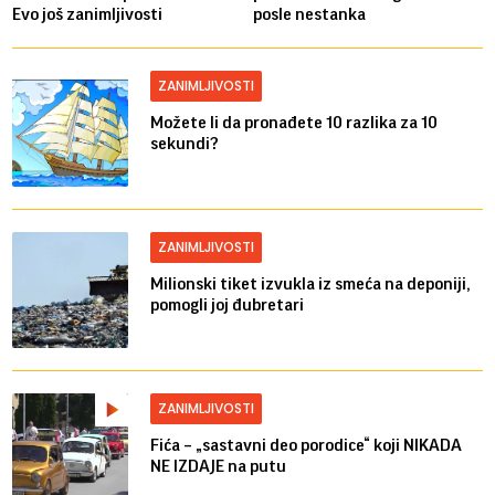
Evo još zanimljivosti
posle nestanka
ZANIMLJIVOSTI
Možete li da pronađete 10 razlika za 10
sekundi?
ZANIMLJIVOSTI
Milionski tiket izvukla iz smeća na deponiji,
pomogli joj đubretari
ZANIMLJIVOSTI
Fića – „sastavni deo porodice“ koji NIKADA
NE IZDAJE na putu