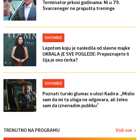
Terminator prkosi godinama: Ni u 79.
Švarceneger ne propušta treninge
SHOWBIZ
Lepotom koju je nasledila od slavne majke
UKRALA JE SVE POGLEDE: Prepoznajete li
čija je ovo ćerka?
SHOWBIZ
Poznati turski glumac o ulozi Kadira: „Mislio
sam da mi ta uloga ne odgovara, ali želeo
sam da iznenadim publiku“
TRENUTNO NA PROGRAMU
Vidi sve