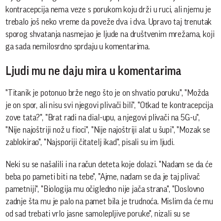
kontracepcija nema veze s porukom koju drži u ruci, ali njemu je
trebalo još neko vreme da poveže dva i dva. Upravo taj trenutak
sporog shvatanja nasmejao je ljude na društvenim mrežama, koji
ga sada nemilosrdno sprdaju u komentarima.
Ljudi mu ne daju mira u komentarima
"Titanik je potonuo brže nego što je on shvatio poruku", "Možda
je on spor, ali nisu svi njegovi plivači bili", "Otkad te kontracepcija
zove tata?", "Brat radi na dial-upu, a njegovi plivači na 5G-u",
"Nije najoštriji nož u fioci", "Nije najoštriji alat u šupi", "Mozak se
zablokirao", "Najsporiji čitatelj ikad", pisali su im ljudi.
Neki su se našalili i na račun deteta koje dolazi. "Nadam se da će
beba po pameti biti na tebe", "Ajme, nadam se da je taj plivač
pametniji", "Biologija mu očigledno nije jača strana", "Doslovno
zadnje šta mu je palo na pamet bila je trudnoća. Mislim da će mu
od sad trebati vrlo jasne samolepljive poruke", nizali su se