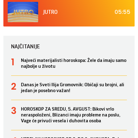
05:55
JUTRO
NAJČITANIJE
Najveći materijalisti horoskopa: Žele da imaju samo
najbolje u životu
Danas je Sveti Ilija Gromovnik: Običaji su brojni, ali
jedan je posebno važan!
HOROSKOP ZA SREDU, 5. AVGUST: Bikovi vrlo
neraspoloženi, Blizanci imaju probleme na poslu,
Vage će privući vesela i duhovita osoba