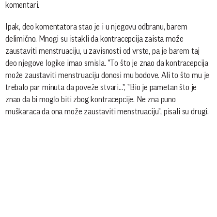
komentari.
Ipak, deo komentatora stao je i u njegovu odbranu, barem
delimično. Mnogi su istakli da kontracepcija zaista može
zaustaviti menstruaciju, u zavisnosti od vrste, pa je barem taj
deo njegove logike imao smisla. "To što je znao da kontracepcija
može zaustaviti menstruaciju donosi mu bodove. Ali to što mu je
trebalo par minuta da poveže stvari...", "Bio je pametan što je
znao da bi moglo biti zbog kontracepcije. Ne zna puno
muškaraca da ona može zaustaviti menstruaciju", pisali su drugi.