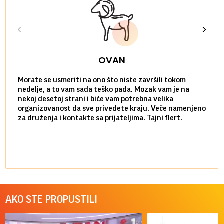
OVAN
Morate se usmeriti na ono što niste završili tokom
Sve n
nedelje, a to vam sada teško pada. Mozak vam je na
potpu
nekoj desetoj strani i biće vam potrebna velika
stvar
organizovanost da sve privedete kraju. Veče namenjeno
tempo
za druženja i kontakte sa prijateljima. Tajni flert.
najbl
AKO STE PROPUSTILI