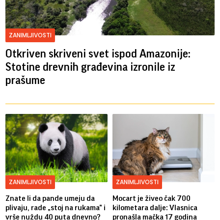
ZANIMLJIVOSTI
Otkriven skriveni svet ispod Amazonije:
Stotine drevnih građevina izronile iz
prašume
ZANIMLJIVOSTI
ZANIMLJIVOSTI
Znate li da pande umeju da
Mocart je živeo čak 700
plivaju, rade „stoj na rukama” i
kilometara dalje: Vlasnica
vrše nuždu 40 puta dnevno?
pronašla mačka 17 godina