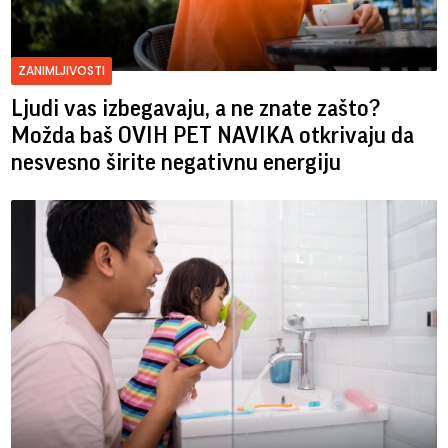
ZANIMLJIVOSTI
Ljudi vas izbegavaju, a ne znate zašto?
Možda baš OVIH PET NAVIKA otkrivaju da
nesvesno širite negativnu energiju