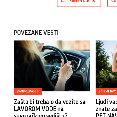
KOMENTARI (0)
OS
POVEZANE VESTI
ZANIMLJIVOSTI
ZANIMLJIVO
Zašto bi trebalo da vozite sa
Ljudi va
LAVOROM VODE na
znate z
suvozačkom sedištu?
PET NAV