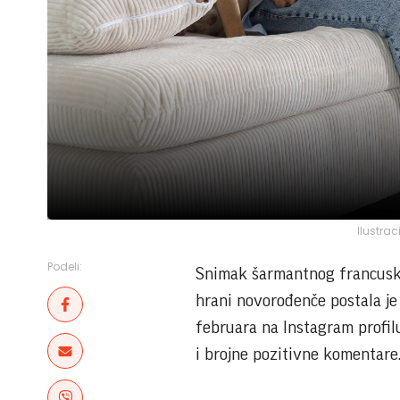
Ilustrac
Podeli:
Snimak šarmantnog francusko
hrani novorođenče postala je 
februara na Instagram profilu
i brojne pozitivne komentare