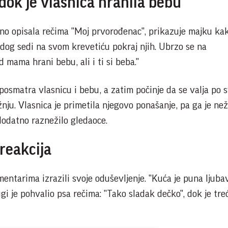
dok je vlasnica hranila bebu
ivno opisala rečima "Moj prvorođenac", prikazuje majku ka
dog sedi na svom krevetiću pokraj njih. Ubrzo se na
d mama hrani bebu, ali i ti si beba."
posmatra vlasnicu i bebu, a zatim počinje da se valja po
nju. Vlasnica je primetila njegovo ponašanje, pa ga je ne
dodatno raznežilo gledaoce.
reakcija
entarima izrazili svoje oduševljenje. "Kuća je puna ljubav
ugi je pohvalio psa rečima: "Tako sladak dečko", dok je tre