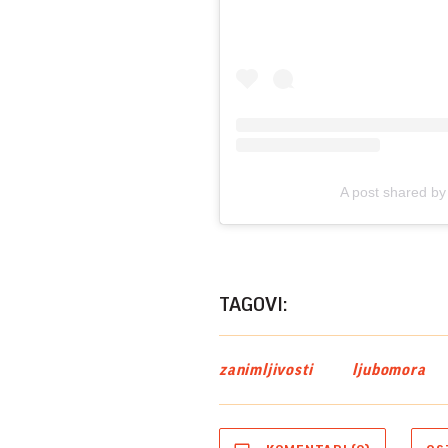
A post shared by
TAGOVI:
zanimljivosti
ljubomora