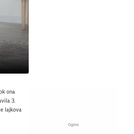
dok ona
vila 3.
de lajkova