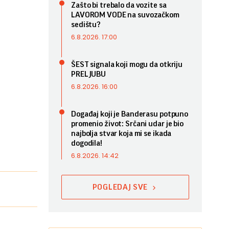
Zašto bi trebalo da vozite sa
LAVOROM VODE na suvozačkom
sedištu?
6.8.2026. 17:00
ŠEST signala koji mogu da otkriju
PRELJUBU
6.8.2026. 16:00
Događaj koji je Banderasu potpuno
promenio život: Srčani udar je bio
najbolja stvar koja mi se ikada
dogodila!
6.8.2026. 14:42
POGLEDAJ SVE