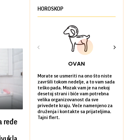
HOROSKOP
OVAN
Morate se usmeriti na ono što niste
Sve na posl
završili tokom nedelje, a to vam sada
vi kao da n
teško pada. Mozak vam je na nekoj
zadovoljni 
desetoj strani i biće vam potrebna
nekim stvar
velika organizovanost da sve
biste ih po
privedete kraju. Veče namenjeno za
kada ste okr
druženja i kontakte sa prijateljima.
najbližima.
Tajni flert.
okupljanje.
a ređe
ivukla