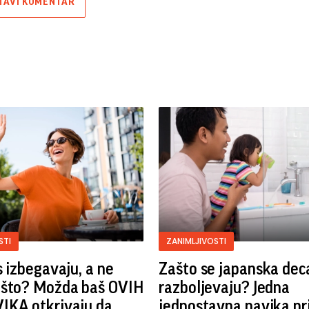
TAVI KOMENTAR
STI
ZANIMLJIVOSTI
s izbegavaju, a ne
Zašto se japanska dec
ašto? Možda baš OVIH
razboljevaju? Jedna
IKA otkrivaju da
jednostavna navika pr