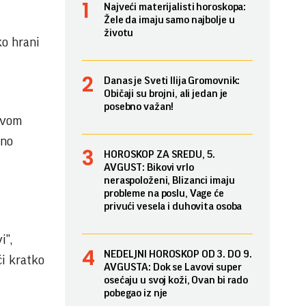
Najveći materijalisti horoskopa:
Žele da imaju samo najbolje u
životu
ko hrani
Danas je Sveti Ilija Gromovnik:
Običaji su brojni, ali jedan je
posebno važan!
 svom
žno
HOROSKOP ZA SREDU, 5.
AVGUST: Bikovi vrlo
neraspoloženi, Blizanci imaju
probleme na poslu, Vage će
privući vesela i duhovita osoba
i",
NEDELJNI HOROSKOP OD 3. DO 9.
ći kratko
AVGUSTA: Dok se Lavovi super
osećaju u svoj koži, Ovan bi rado
pobegao iz nje