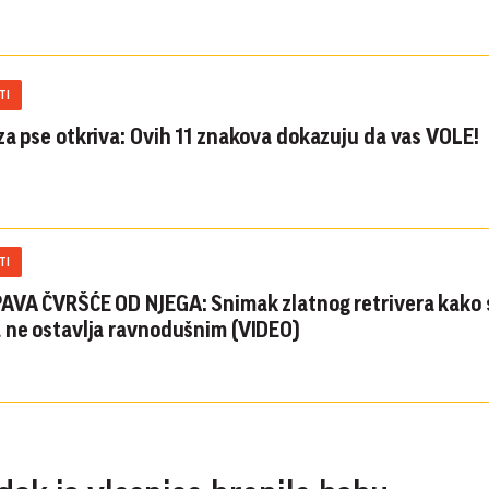
TI
za pse otkriva: Ovih 11 znakova dokazuju da vas VOLE!
TI
AVA ČVRŠĆE OD NJEGA: Snimak zlatnog retrivera kako s
 ne ostavlja ravnodušnim (VIDEO)