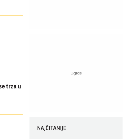
e trza u
NAJČITANIJE