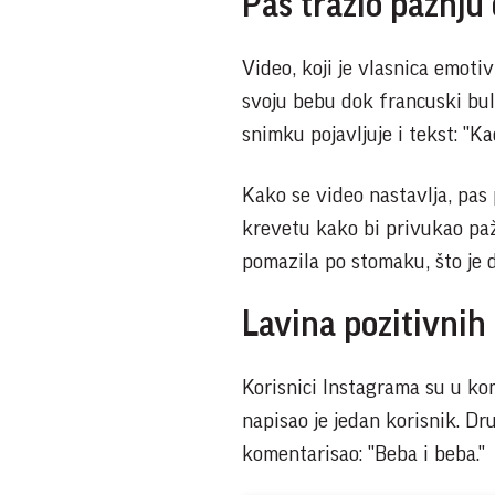
Pas tražio pažnju 
Video, koji je vlasnica emot
svoju bebu dok francuski bul
snimku pojavljuje i tekst: "Ka
Kako se video nastavlja, pas 
krevetu kako bi privukao paž
pomazila po stomaku, što je 
Lavina pozitivnih 
Korisnici Instagrama su u kom
napisao je jedan korisnik. Dr
komentarisao: "Beba i beba."