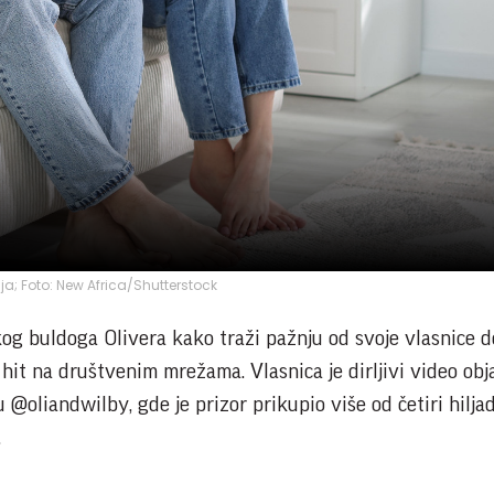
ija; Foto: New Africa/Shutterstock
g buldoga Olivera kako traži pažnju od svoje vlasnice 
hit na društvenim mrežama. Vlasnica je dirljivi video obja
 @oliandwilby, gde je prizor prikupio više od četiri hilja
.