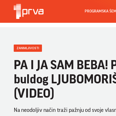
PROGRAMSKA ŠE
ZANIMLJIVOSTI
PA I JA SAM BEBA! P
buldog LJUBOMORIŠ
(VIDEO)
Na neodoljiv način traži pažnju od svoje vlasn