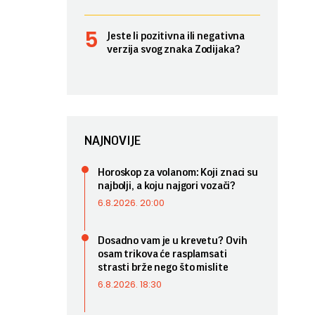
Jeste li pozitivna ili negativna
verzija svog znaka Zodijaka?
NAJNOVIJE
Horoskop za volanom: Koji znaci su
najbolji, a koju najgori vozači?
6.8.2026. 20:00
Dosadno vam je u krevetu? Ovih
osam trikova će rasplamsati
strasti brže nego što mislite
6.8.2026. 18:30