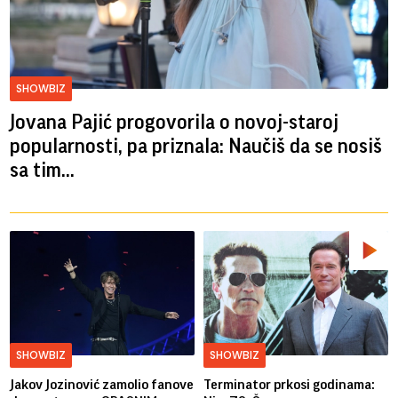
SHOWBIZ
Jovana Pajić progovorila o novoj-staroj
popularnosti, pa priznala: Naučiš da se nosiš
sa tim...
SHOWBIZ
SHOWBIZ
Jakov Jozinović zamolio fanove
Terminator prkosi godinama: