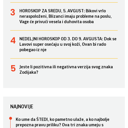
HOROSKOP ZA SREDU, 5. AVGUST: Bikovi vrlo
neraspoloženi, Blizanci imaju probleme na poslu,
Vage će privući vesela i duhovita osoba
NEDELJNI HOROSKOP OD 3. DO 9. AVGUSTA: Dok se
Lavovi super osećaju u svoj koži, Ovan bi rado
pobegao iz nje
Jeste li pozitivna ili negativna verzija svog znaka
Zodijaka?
NAJNOVIJE
Ko ume da ŠTEDI, ko pametno ulaže, a ko najbolje
prepozna pravu priliku? Ova tri znaka umeju s