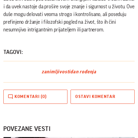
i da uvek nastoje da prošire svoje znanje i sigurnost u životu. Ove
duše mogu delovati veoma strogo i kontrolisano, ali poseduju
prefinjeno držanje i filozofski pogled na život, što ih čini
nesumnjivo intrigantnim prijateljem ili partnerom.
TAGOVI:
zanimljivosti
dan rođenja
KOMENTARI (0)
OSTAVI KOMENTAR
POVEZANE VESTI