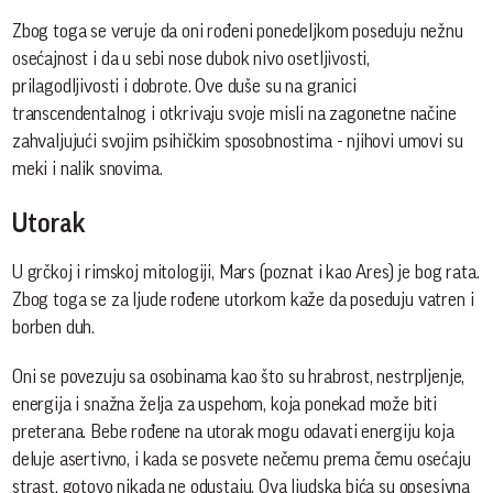
Zbog toga se veruje da oni rođeni ponedeljkom poseduju nežnu
osećajnost i da u sebi nose dubok nivo osetljivosti,
prilagodljivosti i dobrote. Ove duše su na granici
transcendentalnog i otkrivaju svoje misli na zagonetne načine
zahvaljujući svojim psihičkim sposobnostima - njihovi umovi su
meki i nalik snovima.
Utorak
U grčkoj i rimskoj mitologiji, Mars (poznat i kao Ares) je bog rata.
Zbog toga se za ljude rođene utorkom kaže da poseduju vatren i
borben duh.
Oni se povezuju sa osobinama kao što su hrabrost, nestrpljenje,
energija i snažna želja za uspehom, koja ponekad može biti
preterana. Bebe rođene na utorak mogu odavati energiju koja
deluje asertivno, i kada se posvete nečemu prema čemu osećaju
strast, gotovo nikada ne odustaju. Ova ljudska bića su opsesivna