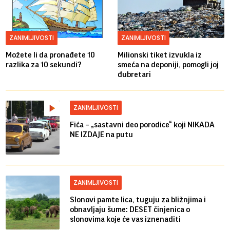
ZANIMLJIVOSTI
ZANIMLJIVOSTI
Možete li da pronađete 10
Milionski tiket izvukla iz
razlika za 10 sekundi?
smeća na deponiji, pomogli joj
đubretari
ZANIMLJIVOSTI
Fića – „sastavni deo porodice“ koji NIKADA
NE IZDAJE na putu
ZANIMLJIVOSTI
Slonovi pamte lica, tuguju za bližnjima i
obnavljaju šume: DESET činjenica o
slonovima koje će vas iznenaditi