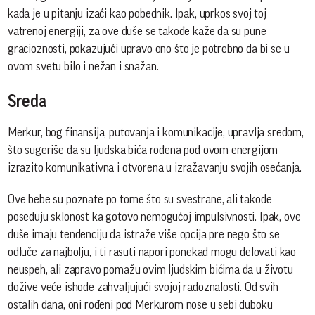
kada je u pitanju izaći kao pobednik. Ipak, uprkos svoj toj
vatrenoj energiji, za ove duše se takođe kaže da su pune
gracioznosti, pokazujući upravo ono što je potrebno da bi se u
ovom svetu bilo i nežan i snažan.
Sreda
Merkur, bog finansija, putovanja i komunikacije, upravlja sredom,
što sugeriše da su ljudska bića rođena pod ovom energijom
izrazito komunikativna i otvorena u izražavanju svojih osećanja.
Ove bebe su poznate po tome što su svestrane, ali takođe
poseduju sklonost ka gotovo nemogućoj impulsivnosti. Ipak, ove
duše imaju tendenciju da istraže više opcija pre nego što se
odluče za najbolju, i ti rasuti napori ponekad mogu delovati kao
neuspeh, ali zapravo pomažu ovim ljudskim bićima da u životu
dožive veće ishode zahvaljujući svojoj radoznalosti. Od svih
ostalih dana, oni rođeni pod Merkurom nose u sebi duboku