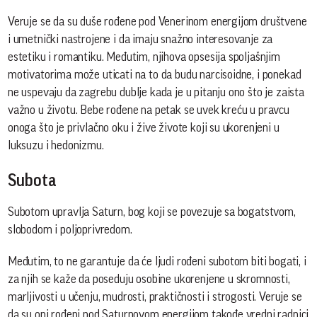
Veruje se da su duše rođene pod Venerinom energijom društvene
i umetnički nastrojene i da imaju snažno interesovanje za
estetiku i romantiku. Međutim, njihova opsesija spoljašnjim
motivatorima može uticati na to da budu narcisoidne, i ponekad
ne uspevaju da zagrebu dublje kada je u pitanju ono što je zaista
važno u životu. Bebe rođene na petak se uvek kreću u pravcu
onoga što je privlačno oku i žive živote koji su ukorenjeni u
luksuzu i hedonizmu.
Subota
Subotom upravlja Saturn, bog koji se povezuje sa bogatstvom,
slobodom i poljoprivredom.
Međutim, to ne garantuje da će ljudi rođeni subotom biti bogati, i
za njih se kaže da poseduju osobine ukorenjene u skromnosti,
marljivosti u učenju, mudrosti, praktičnosti i strogosti. Veruje se
da su oni rođeni pod Saturnovom energijom takođe vredni radnici