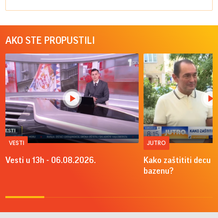
AKO STE PROPUSTILI
VESTI
JUTRO
Vesti u 13h - 06.08.2026.
Kako zaštititi decu o
bazenu?