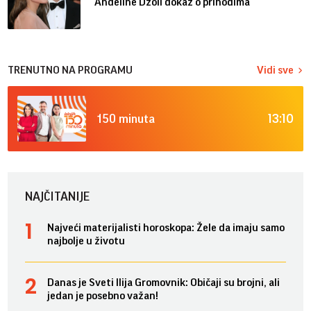
Anđeline Džoli dokaz o prihodima
TRENUTNO NA PROGRAMU
Vidi sve
13:10
150 minuta
NAJČITANIJE
Najveći materijalisti horoskopa: Žele da imaju samo
najbolje u životu
Danas je Sveti Ilija Gromovnik: Običaji su brojni, ali
jedan je posebno važan!