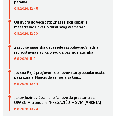
parama
6.8.2026. 12:45
Od dvora do večnosti: Znate li koji slikar je
maestralno uhvatio dušu svog vremena?
6.8.2026. 12:00
Zašto se japanska deca ređe razboljevaju? Jedna
jednostavna navika privukla pažnju naučnika
6.8.2026. 11:13
Jovana Pajić progovorila o novoj-staroj popularnosti,
pa priznala: Naučiš da se nosiš sa tim...
6.8.2026. 10:54
Jakov Jozinović zamolio fanove da prestanu sa
OPASNIM trendom: "PREGAZIĆU IH SVE" (ANKETA)
6.8.2026. 10:24