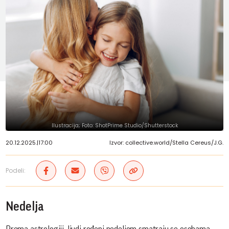
Ilustracija; Foto: ShotPrime Studio/Shutterstock
20.12.2025.
|
17:00
Izvor: collective.world/Stella Cereus/J.G.
Podeli:
Nedelja