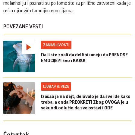
melanholiju i poznati su po tome što su prilično zatvoreni kada je
reč o njihovim tamnijim emocijama.
POVEZANE VESTI
ZANIMLJIVOSTI
Da li ste znali da delfini umeju da PRENOSE
EMOCIJE?! Evo i KAKO!
LJUBAV & VEZE
Izašao je na dejt, delovalo je da sve ide kako
treba, a onda PREOKRET! Zbog OVOGA je u
sekundi odlučio da sve ostavi i ODE
Četvrtak