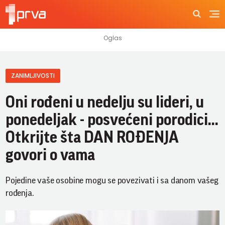
ZANIMLJIVOSTI
Oni rođeni u nedelju su lideri, u
ponedeljak - posvećeni porodici...
Otkrijte šta DAN ROĐENJA
govori o vama
Pojedine vaše osobine mogu se povezivati i sa danom vašeg
rođenja.