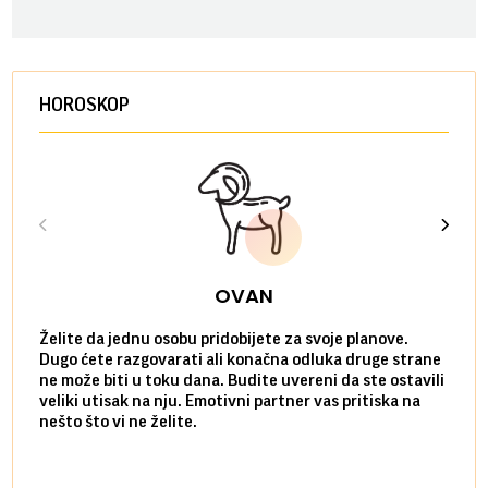
HOROSKOP
OVAN
Želite da jednu osobu pridobijete za svoje planove.
Danas
Dugo ćete razgovarati ali konačna odluka druge strane
Niste
ne može biti u toku dana. Budite uvereni da ste ostavili
povol
veliki utisak na nju. Emotivni partner vas pritiska na
a pos
nešto što vi ne želite.
više 