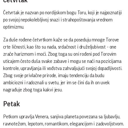
Četvrtak je nazvan po nordijskom bogu Toru, koji je najpoznatiji
po svojoj nepokolebljivoj snazi i strahopoštovanja vrednom
optimizmu.
Za duše rođene četvrtkom kaže se da poseduju mnoge Torove
crte ličnosti, kao što su nada, srdačnost i druželjubivost - one
zrače harizmom i moći. Zbog toga su oni rođeni pod Torovim
uticajem često duša svake zabave i mogu se naći na pozicijama
kontrole, upravljanja ili vođstva zahvaljujući svojoj dopadljivosti.
Zbog svoje privlačne prirode, imaju tendenciju da budu
ambiciozni i radoznali u svetu, jer im se čini da ih on uvek
nagrađuje zbog toga kakvi jesu.
Petak
Petkom upravlja Venera, sanjiva planeta povezana sa ljubavlju,
ravnotežom, lepotom, romantikom, elegancijom i zadovoljstvom.