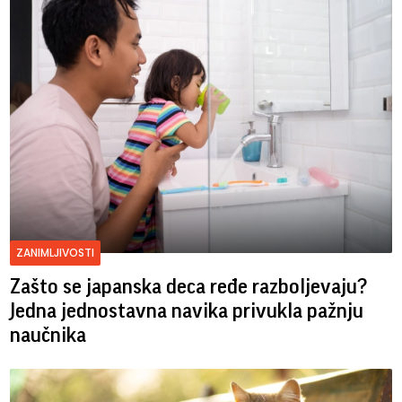
ZANIMLJIVOSTI
Zašto se japanska deca ređe razboljevaju?
Jedna jednostavna navika privukla pažnju
naučnika