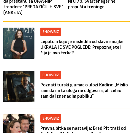
da prestanu sa OPASNIM
Ni u 79. Švarceneger ne
trendom: "PREGAZIĆU IH SVE"
propušta treninge
(ANKETA)
SHOWBIZ
Lepotom koju je nasledila od slavne majke
UKRALA JE SVE POGLEDE: Prepoznajete li
čija je ovo ćerka?
SHOWBIZ
Poznati turski glumac o ulozi Kadira: „Mislio
sam da mi ta uloga ne odgovara, ali želeo
sam da iznenadim publiku“
SHOWBIZ
Pravna bitka se nastavlja: Bred ​​Pit traži od