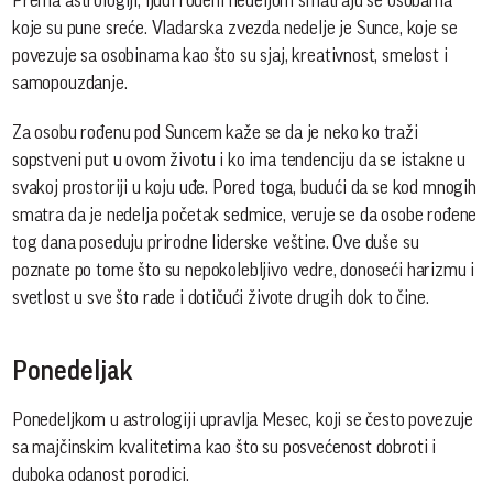
Prema astrologiji, ljudi rođeni nedeljom smatraju se osobama
koje su pune sreće. Vladarska zvezda nedelje je Sunce, koje se
povezuje sa osobinama kao što su sjaj, kreativnost, smelost i
samopouzdanje.
Za osobu rođenu pod Suncem kaže se da je neko ko traži
sopstveni put u ovom životu i ko ima tendenciju da se istakne u
svakoj prostoriji u koju uđe. Pored toga, budući da se kod mnogih
smatra da je nedelja početak sedmice, veruje se da osobe rođene
tog dana poseduju prirodne liderske veštine. Ove duše su
poznate po tome što su nepokolebljivo vedre, donoseći harizmu i
svetlost u sve što rade i dotičući živote drugih dok to čine.
Ponedeljak
Ponedeljkom u astrologiji upravlja Mesec, koji se često povezuje
sa majčinskim kvalitetima kao što su posvećenost dobroti i
duboka odanost porodici.