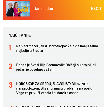
10:00
Dan na dan
NAJČITANIJE
Najveći materijalisti horoskopa: Žele da imaju samo
najbolje u životu
Danas je Sveti Ilija Gromovnik: Običaji su brojni, ali
jedan je posebno važan!
HOROSKOP ZA SREDU, 5. AVGUST: Bikovi vrlo
neraspoloženi, Blizanci imaju probleme na poslu,
Vage će privući vesela i duhovita osoba