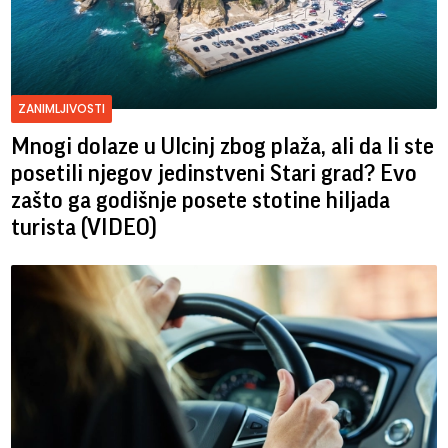
ZANIMLJIVOSTI
Mnogi dolaze u Ulcinj zbog plaža, ali da li ste
posetili njegov jedinstveni Stari grad? Evo
zašto ga godišnje posete stotine hiljada
turista (VIDEO)