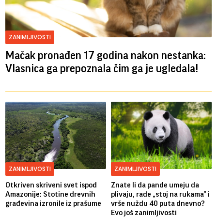
ZANIMLJIVOSTI
Mačak pronađen 17 godina nakon nestanka:
Vlasnica ga prepoznala čim ga je ugledala!
ZANIMLJIVOSTI
ZANIMLJIVOSTI
Otkriven skriveni svet ispod
Znate li da pande umeju da
Amazonije: Stotine drevnih
plivaju, rade „stoj na rukama” i
građevina izronile iz prašume
vrše nuždu 40 puta dnevno?
Evo još zanimljivosti