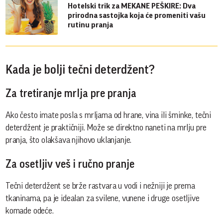
Hotelski trik za MEKANE PEŠKIRE: Dva
prirodna sastojka koja će promeniti vašu
rutinu pranja
Kada je bolji tečni deterdžent?
Za tretiranje mrlja pre pranja
Ako često imate posla s mrljama od hrane, vina ili šminke, tečni
deterdžent je praktičniji. Može se direktno naneti na mrlju pre
pranja, što olakšava njihovo uklanjanje.
Za osetljiv veš i ručno pranje
Tečni deterdžent se brže rastvara u vodi i nežniji je prema
tkaninama, pa je idealan za svilene, vunene i druge osetljive
komade odeće.