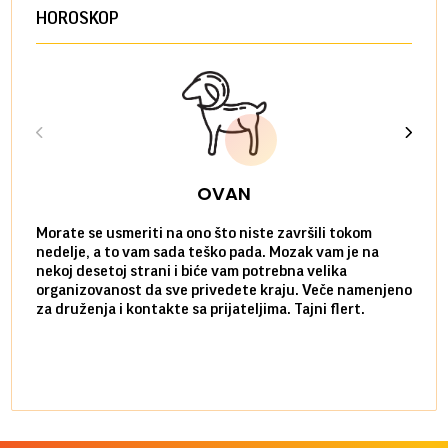
HOROSKOP
OVAN
Morate se usmeriti na ono što niste završili tokom
Sve n
nedelje, a to vam sada teško pada. Mozak vam je na
potpu
nekoj desetoj strani i biće vam potrebna velika
stvar
organizovanost da sve privedete kraju. Veče namenjeno
tempo
za druženja i kontakte sa prijateljima. Tajni flert.
najbl