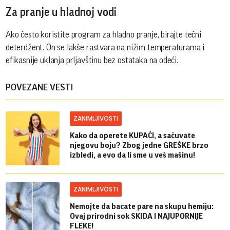
Za pranje u hladnoj vodi
Ako često koristite program za hladno pranje, birajte tečni
deterdžent. On se lakše rastvara na nižim temperaturama i
efikasnije uklanja prljavštinu bez ostataka na odeći.
POVEZANE VESTI
ZANIMLJIVOSTI
Kako da operete KUPAĆI, a sačuvate
njegovu boju? Zbog jedne GREŠKE brzo
izbledi, a evo da li sme u veš mašinu!
ZANIMLJIVOSTI
Nemojte da bacate pare na skupu hemiju:
Ovaj prirodni sok SKIDA I NAJUPORNIJE
FLEKE!