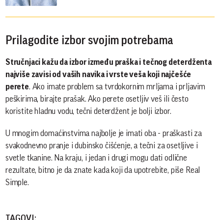
Prilagodite izbor svojim potrebama
Stručnjaci kažu da izbor između praška i tečnog deterdženta
najviše zavisi od vaših navika i vrste veša koji najčešće
perete
. Ako imate problem sa tvrdokornim mrljama i prljavim
peškirima, birajte prašak. Ako perete osetljiv veš ili često
koristite hladnu vodu, tečni deterdžent je bolji izbor.
U mnogim domaćinstvima najbolje je imati oba - praškasti za
svakodnevno pranje i dubinsko čišćenje, a tečni za osetljive i
svetle tkanine. Na kraju, i jedan i drugi mogu dati odlične
rezultate, bitno je da znate kada koji da upotrebite, piše Real
Simple.
TAGOVI: