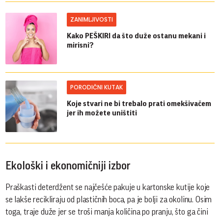
ZANIMLJIVOSTI
Kako PEŠKIRI da što duže ostanu mekani i
mirisni?
PORODIČNI KUTAK
Koje stvari ne bi trebalo prati omekšivačem
jer ih možete uništiti
Ekološki i ekonomičniji izbor
Praškasti deterdžent se najčešće pakuje u kartonske kutije koje
se lakše recikliraju od plastičnih boca, pa je bolji za okolinu. Osim
toga, traje duže jer se troši manja količina po pranju, što ga čini