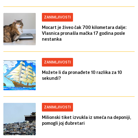
ZANIMLJIVOSTI
Mocart je živeo čak 700 kilometara dalje:
Vlasnica pronašla mačka 17 godina posle
nestanka
ZANIMLJIVOSTI
Možete li da pronađete 10 razlika za 10
sekundi?
ZANIMLJIVOSTI
Milionski tiket izvukla iz smeća na deponiji,
pomogli joj đubretari