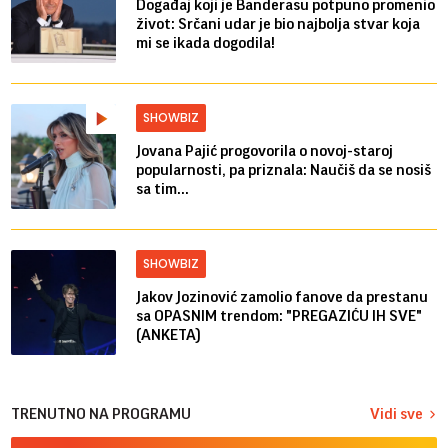
Događaj koji je Banderasu potpuno promenio
život: Srčani udar je bio najbolja stvar koja
mi se ikada dogodila!
SHOWBIZ
Jovana Pajić progovorila o novoj-staroj
popularnosti, pa priznala: Naučiš da se nosiš
sa tim...
SHOWBIZ
Jakov Jozinović zamolio fanove da prestanu
sa OPASNIM trendom: "PREGAZIĆU IH SVE"
(ANKETA)
TRENUTNO NA PROGRAMU
Vidi sve