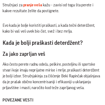
Stručnjaci za
pranje veša
kažu - zavisi od toga šta perete i
kakve rezultate želite da postignete.
Evo kada je bolje koristiti praškasti, a kada tečni deterdžent,
kako bi vaš veš uvek bio čist, svež i bez mrlja.
Kada je bolji praškasti deterdžent?
Za jako zaprljan veš
Ako često perete radnu odeću, peškire, posteljinu ili sportske
stvari koje imaju neprijatne mirise i mrlje, praškasti deterdžent
je bolji izbor. Stručnjakinja za čišćenje Beki Rapinčak objašnjava
da je prašak obično koncentrisaniji i efikasniji u uklanjanju
prljavštine i masti, naročito kod teže zaprljanog veša.
POVEZANE VESTI