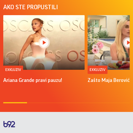
AKO STE PROPUSTILI
EXKLUZIV
EXKLUZIV
Ariana Grande pravi pauzu!
Zašto Maja Berović v