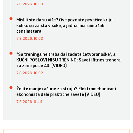
7.8.2026. 10:30
Mislili ste da su više? Ove poznate pevačice kriju
koliko su zaista visoke, a jedna ima samo 156
centimetara
7.8.2026. 10:03
"Sa treninga ne treba da izađete četvoronoške", a
KUĆNI POSLOVI NISU TRENING: Saveti fitnes trenera
za žene posle 40. (VIDEO)
7.8.2026. 10:02
Želite manje račune za struju? Elektromehaničar i
ekonomista dele praktične savete (VIDEO)
7.8.2026. 9:44