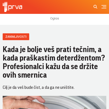
ZANIMLJIVOSTI
Kada je bolje veš prati tečnim, a
kada praškastim deterdžentom?
Profesionalci kažu da se držite
ovih smernica
Cilj je da veš bude čist, a da ga ne uništite.