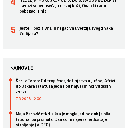
NEDELJNI HOROSKOP OD 3. DO 9. AVGUSTA: Dok se
Lavovi super osećaju u svoj koži, Ovan bi rado
pobegao iz nje
Jeste li pozitivna ili negativna verzija svog znaka
Zodijaka?
NAJNOVIJE
Šarliz Teron: Od tragičnog detinjstva u Južnoj Africi
do Oskara i statusa jedne od najvećih holivudskih
zvezda
7.8.2026. 12:00
Maja Berović otkrila šta je mogla jedino dok je bila
trudna, pa priznala: Danas mi najviše nedostaje
strpljenje (VIDEO)