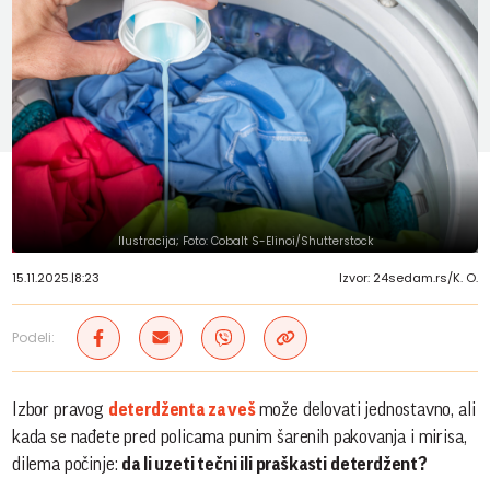
Ilustracija; Foto: Cobalt S-Elinoi/Shutterstock
15.11.2025.
|
8:23
Izvor: 24sedam.rs/K. O.
Podeli:
Izbor pravog
deterdženta za veš
može delovati jednostavno, ali
kada se nađete pred policama punim šarenih pakovanja i mirisa,
dilema počinje:
da li uzeti tečni ili praškasti deterdžent?