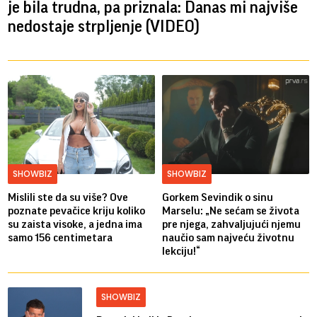
je bila trudna, pa priznala: Danas mi najviše
nedostaje strpljenje (VIDEO)
SHOWBIZ
SHOWBIZ
Mislili ste da su više? Ove
Gorkem Sevindik o sinu
poznate pevačice kriju koliko
Marselu: „Ne sećam se života
su zaista visoke, a jedna ima
pre njega, zahvaljujući njemu
samo 156 centimetara
naučio sam najveću životnu
lekciju!“
SHOWBIZ