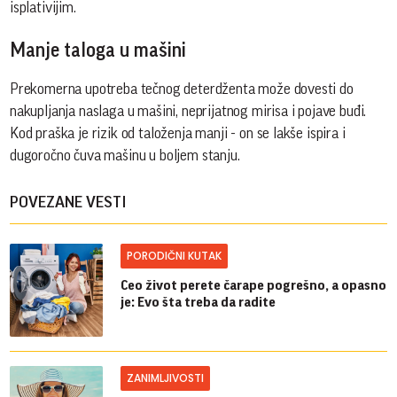
isplativijim.
Manje taloga u mašini
Prekomerna upotreba tečnog deterdženta može dovesti do
nakupljanja naslaga u mašini, neprijatnog mirisa i pojave buđi.
Kod praška je rizik od taloženja manji - on se lakše ispira i
dugoročno čuva mašinu u boljem stanju.
POVEZANE VESTI
PORODIČNI KUTAK
Ceo život perete čarape pogrešno, a opasno
je: Evo šta treba da radite
ZANIMLJIVOSTI