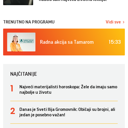
TRENUTNO NA PROGRAMU
Vidi sve
15:33
Radna akcija sa Tamarom
NAJČITANIJE
Najveći materijalisti horoskopa: Žele da imaju samo
najbolje u životu
Danas je Sveti Ilija Gromovnik: Običaji su brojni, ali
jedan je posebno važan!