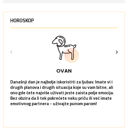
HOROSKOP
OVAN
Današnji dan je najbolje iskoristiti za ljubav. Imate vi i
Ako v
drugih planova i drugih situacija koje su vam bitne, ali
do ma
ono gde ćete najviše uživati jeste zaista polje emocija.
van g
Bez obzira da li tek pokrećete neku priču ili već imate
društ
emotivnog partnera – uživajte punom parom!
kolik