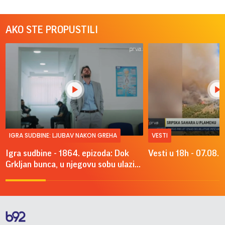
AKO STE PROPUSTILI
IGRA SUDBINE: LJUBAV NAKON GREHA
VESTI
Igra sudbine - 1864. epizoda: Dok
Vesti u 18h - 07.08.
Grkljan bunca, u njegovu sobu ulazi...