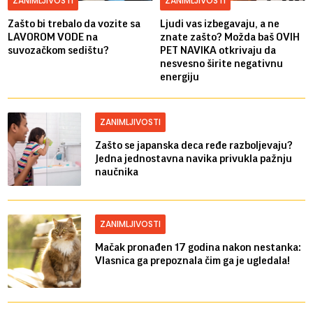
ZANIMLJIVOSTI
ZANIMLJIVOSTI
Zašto bi trebalo da vozite sa
Ljudi vas izbegavaju, a ne
LAVOROM VODE na
znate zašto? Možda baš OVIH
suvozačkom sedištu?
PET NAVIKA otkrivaju da
nesvesno širite negativnu
energiju
ZANIMLJIVOSTI
Zašto se japanska deca ređe razboljevaju?
Jedna jednostavna navika privukla pažnju
naučnika
ZANIMLJIVOSTI
Mačak pronađen 17 godina nakon nestanka:
Vlasnica ga prepoznala čim ga je ugledala!