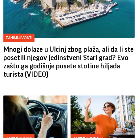
ZANIMLJIVOSTI
Mnogi dolaze u Ulcinj zbog plaža, ali da li ste
posetili njegov jedinstveni Stari grad? Evo
zašto ga godišnje posete stotine hiljada
turista (VIDEO)