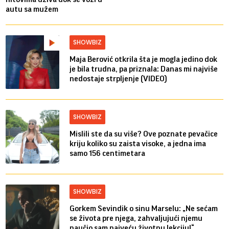
autu sa mužem
SHOWBIZ
Maja Berović otkrila šta je mogla jedino dok
je bila trudna, pa priznala: Danas mi najviše
nedostaje strpljenje (VIDEO)
SHOWBIZ
Mislili ste da su više? Ove poznate pevačice
kriju koliko su zaista visoke, a jedna ima
samo 156 centimetara
SHOWBIZ
Gorkem Sevindik o sinu Marselu: „Ne sećam
se života pre njega, zahvaljujući njemu
naučio sam najveću životnu lekciju!“