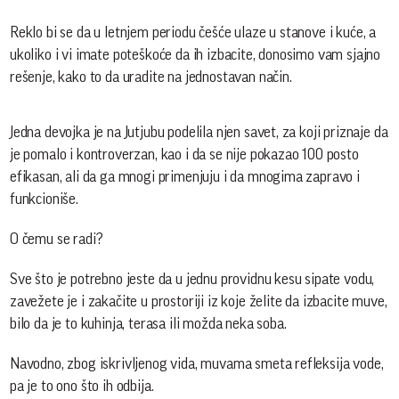
Reklo bi se da u letnjem periodu češće ulaze u stanove i kuće, a
ukoliko i vi imate poteškoće da ih izbacite, donosimo vam sjajno
rešenje, kako to da uradite na jednostavan način.
Jedna devojka je na Jutjubu podelila njen savet, za koji priznaje da
je pomalo i kontroverzan, kao i da se nije pokazao 100 posto
efikasan, ali da ga mnogi primenjuju i da mnogima zapravo i
funkcioniše.
O čemu se radi?
Sve što je potrebno jeste da u jednu providnu kesu sipate vodu,
zavežete je i zakačite u prostoriji iz koje želite da izbacite muve,
bilo da je to kuhinja, terasa ili možda neka soba.
Navodno, zbog iskrivljenog vida, muvama smeta refleksija vode,
pa je to ono što ih odbija.