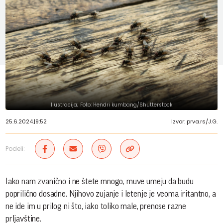
Ilustracija; Foto: Hendri kumbang/Shutterstock
25.6.2024.
|
9:52
Izvor: prva.rs/J.G.
Podeli:
Iako nam zvanično i ne štete mnogo, muve umeju da budu
poprilično dosadne. Njihovo zujanje i letenje je veoma iritantno, a
ne ide im u prilog ni što, iako toliko male, prenose razne
prljavštine.