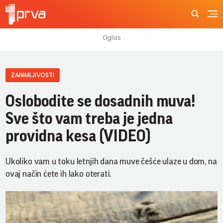
ZANIMLJIVOSTI
Oslobodite se dosadnih muva!
Sve što vam treba je jedna
providna kesa (VIDEO)
Ukoliko vam u toku letnjih dana muve češće ulaze u dom, na
ovaj način ćete ih lako oterati.