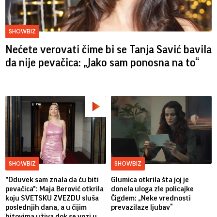
SHOWBIZ
Nećete verovati čime bi se Tanja Savić bavila
da nije pevačica: „Jako sam ponosna na to“
SHOWBIZ
SHOWBIZ
"Oduvek sam znala da ću biti
Glumica otkrila šta joj je
pevačica": Maja Berović otkrila
donela uloga zle policajke
koju SVETSKU ZVEZDU sluša
Čigdem: „Neke vrednosti
poslednjih dana, a u čijim
prevazilaze ljubav“
hitovima uživa dok se vozi u