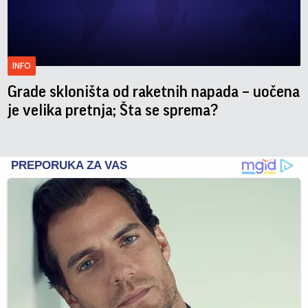
INFO
Grade skloništa od raketnih napada – uočena
je velika pretnja; Šta se sprema?