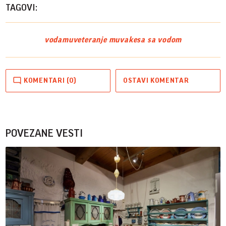
TAGOVI:
voda
muve
teranje muva
kesa sa vodom
KOMENTARI (0)
OSTAVI KOMENTAR
POVEZANE VESTI