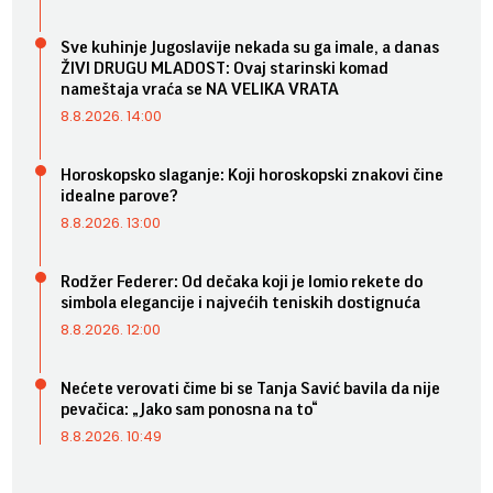
Sve kuhinje Jugoslavije nekada su ga imale, a danas
ŽIVI DRUGU MLADOST: Ovaj starinski komad
nameštaja vraća se NA VELIKA VRATA
8.8.2026. 14:00
Horoskopsko slaganje: Koji horoskopski znakovi čine
idealne parove?
8.8.2026. 13:00
Rodžer Federer: Od dečaka koji je lomio rekete do
simbola elegancije i najvećih teniskih dostignuća
8.8.2026. 12:00
Nećete verovati čime bi se Tanja Savić bavila da nije
pevačica: „Jako sam ponosna na to“
8.8.2026. 10:49