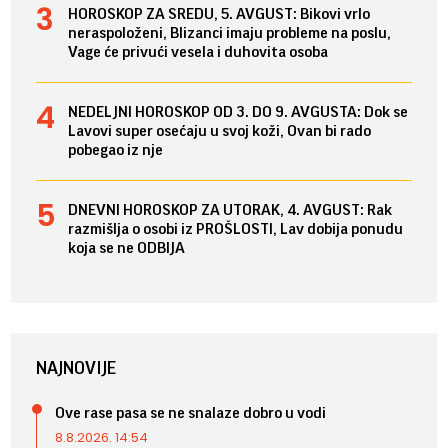
HOROSKOP ZA SREDU, 5. AVGUST: Bikovi vrlo
neraspoloženi, Blizanci imaju probleme na poslu,
Vage će privući vesela i duhovita osoba
NEDELJNI HOROSKOP OD 3. DO 9. AVGUSTA: Dok se
Lavovi super osećaju u svoj koži, Ovan bi rado
pobegao iz nje
DNEVNI HOROSKOP ZA UTORAK, 4. AVGUST: Rak
razmišlja o osobi iz PROŠLOSTI, Lav dobija ponudu
koja se ne ODBIJA
NAJNOVIJE
Ove rase pasa se ne snalaze dobro u vodi
8.8.2026. 14:54