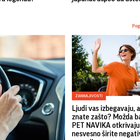
Pog
ZANIMLJIVOSTI
Ljudi vas izbegavaju, 
znate zašto? Možda b
PET NAVIKA otkrivaju
nesvesno širite negat