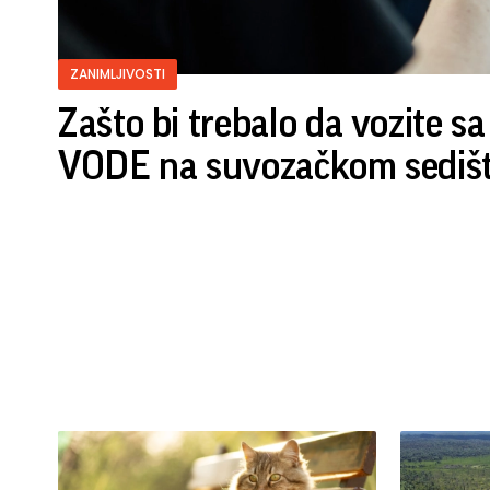
ZANIMLJIVOSTI
Zašto bi trebalo da vozite
VODE na suvozačkom sediš