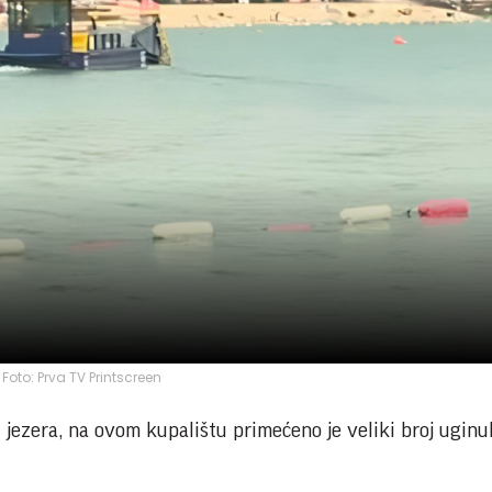
Foto: Prva TV Printscreen
i jezera, na ovom kupalištu primećeno je veliki broj uginul