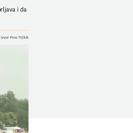
rljava i da
Izvor: Prva TV/A.B.