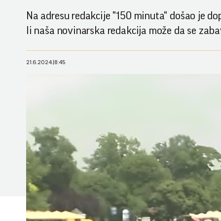
Na adresu redakcije "150 minuta" došao je dopi
li naša novinarska redakcija može da se zab
21.6.2024.
|
8:45