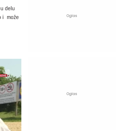
 u delu
no i može