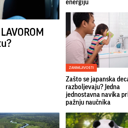
energiju
 sa LAVOROM
tu?
ZANIMLJIVOSTI
Zašto se japanska dec
razboljevaju? Jedna
jednostavna navika pr
pažnju naučnika