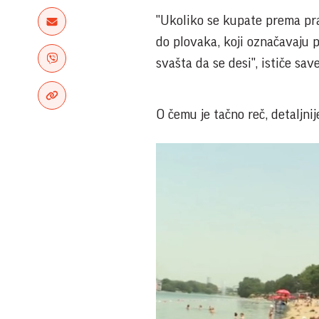
"Ukoliko se kupate prema pra
do plovaka, koji označavaju 
svašta da se desi", ističe sa
O čemu je tačno reč, detaljni