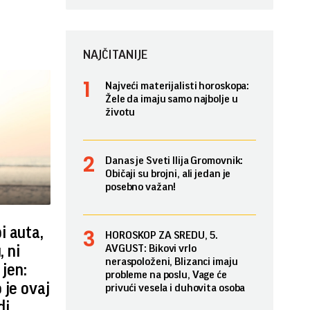
NAJČITANIJE
Najveći materijalisti horoskopa:
Žele da imaju samo najbolje u
životu
Danas je Sveti Ilija Gromovnik:
Običaji su brojni, ali jedan je
posebno važan!
i auta,
HOROSKOP ZA SREDU, 5.
, ni
AVGUST: Bikovi vrlo
neraspoloženi, Blizanci imaju
 jen:
probleme na poslu, Vage će
 je ovaj
privući vesela i duhovita osoba
di