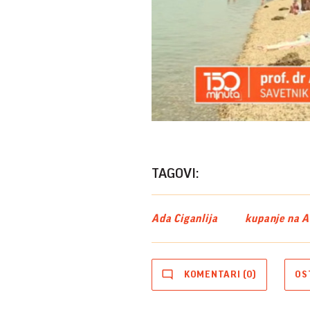
TAGOVI:
Ada Ciganlija
kupanje na Ad
KOMENTARI (0)
OS