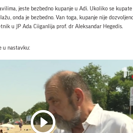
vilima, jeste bezbedno kupanje u Adi. Ukoliko se kupate
plažu, onda je bezbedno. Van toga, kupanje nije dozvolje
vetnik u JP Ada Ciiganlija prof. dr Aleksandar Hegedis.
je u nastavku: