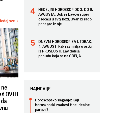
NEDELJNI HOROSKOP OD 3. DO 9.
AVGUSTA: Dok se Lavovi super
osećaju u svoj koži, Ovan bi rado
ledaj sve
pobegao iz nje
DNEVNI HOROSKOP ZA UTORAK,
4. AVGUST: Rak razmišlja o osobi
iz PROŠLOSTI, Lav dobija
ponudu koja se ne ODBIJA
a ne
NAJNOVIJE
aš OVIH
 da
Horoskopsko slaganje: Koji
horoskopski znakovi čine idealne
ivnu
parove?