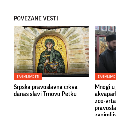
POVEZANE VESTI
ZANIMLJIVOSTI
ZANIMLJIVO
Srpska pravoslavna crkva
Mnogi u 
danas slavi Trnovu Petku
akvapark
zoo-vrta,
pravosla
zanimlji