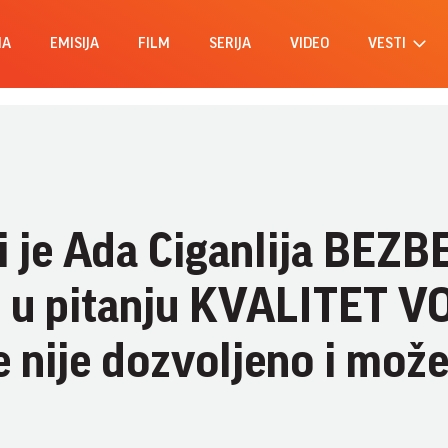
MA
EMISIJA
FILM
SERIJA
VIDEO
VESTI
li je Ada Ciganlija BEZ
 u pitanju KVALITET V
 nije dozvoljeno i mož