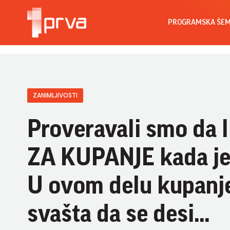
PROGRAMSKA ŠE
ZANIMLJIVOSTI
Proveravali smo da 
ZA KUPANJE kada je
U ovom delu kupanje
svašta da se desi...