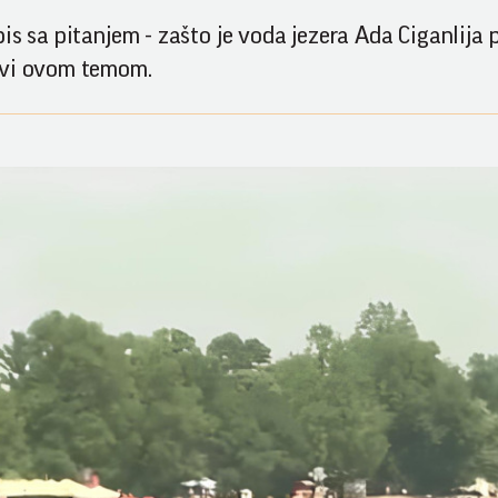
s sa pitanjem - zašto je voda jezera Ada Ciganlija p
avi ovom temom.