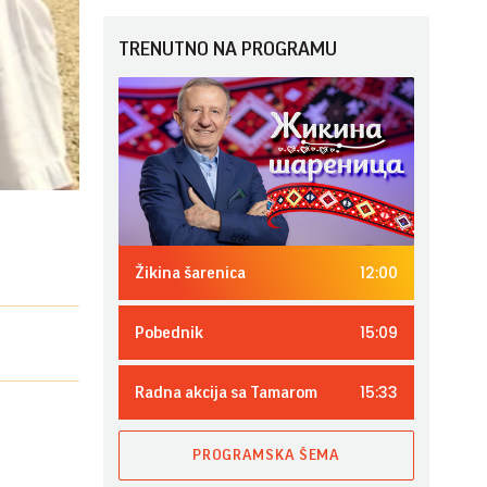
TRENUTNO NA PROGRAMU
12:00
Žikina šarenica
15:09
Pobednik
15:33
Radna akcija sa Tamarom
PROGRAMSKA ŠEMA