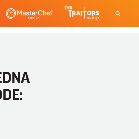
BEDNA
ODE:
e