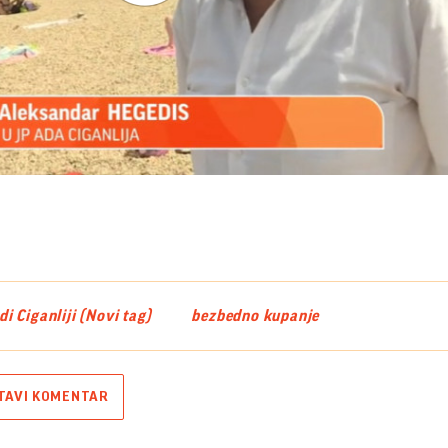
Play
Video
i Ciganliji (Novi tag)
bezbedno kupanje
TAVI KOMENTAR