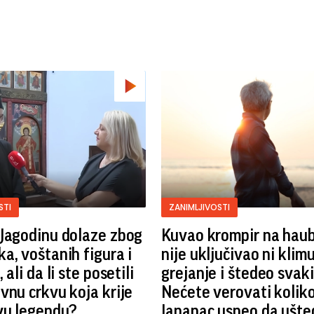
STI
ZANIMLJIVOSTI
Jagodinu dolaze zbog
Kuvao krompir na haub
a, voštanih figura i
nije uključivao ni klimu
 ali da li ste posetili
grejanje i štedeo svaki
vnu crkvu koja krije
Nećete verovati koliko
vu legendu?
Japanac uspeo da ušte