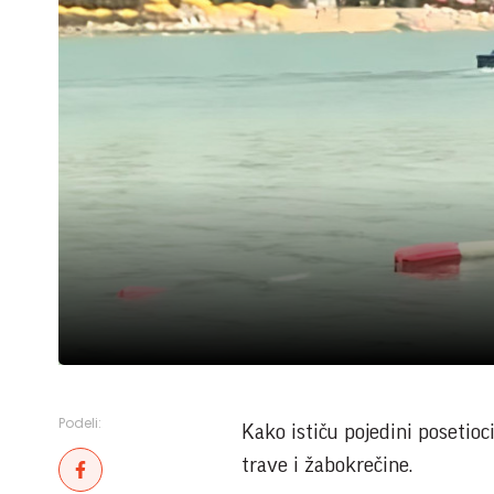
Podeli:
Kako ističu pojedini posetioc
trave i žabokrečine.