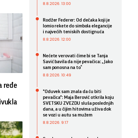
8.8.2026. 13:00
Rodžer Federer: Od dečaka koji je
lomio rekete do simbola elegancije
i najvećih teniskih dostignuća
8.8.2026. 12:00
Nećete verovati čime bi se Tanja
Savić bavila da nije pevačica: „Jako
sam ponosna na to“
8.8.2026. 10:49
a ređe
"Oduvek sam znala da ću biti
pevačica": Maja Berović otkrila koju
ivukla
SVETSKU ZVEZDU sluša poslednjih
dana, a u čijim hitovima uživa dok
se vozi u autu sa mužem
8.8.2026. 9:17