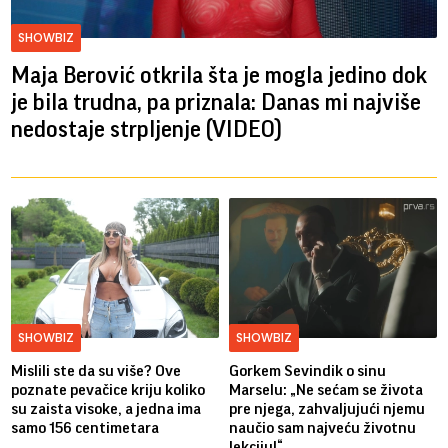
SHOWBIZ
Maja Berović otkrila šta je mogla jedino dok
je bila trudna, pa priznala: Danas mi najviše
nedostaje strpljenje (VIDEO)
SHOWBIZ
SHOWBIZ
Mislili ste da su više? Ove
Gorkem Sevindik o sinu
poznate pevačice kriju koliko
Marselu: „Ne sećam se života
su zaista visoke, a jedna ima
pre njega, zahvaljujući njemu
samo 156 centimetara
naučio sam najveću životnu
lekciju!“