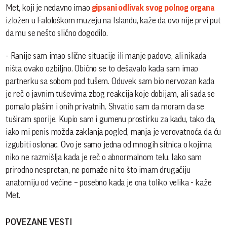
Met, koji je nedavno imao
gipsani odlivak svog polnog organa
izložen u Falološkom muzeju na Islandu, kaže da ovo nije prvi put
da mu se nešto slično dogodilo.
- Ranije sam imao slične situacije ili manje padove, ali nikada
ništa ovako ozbiljno. Obično se to dešavalo kada sam imao
partnerku sa sobom pod tušem. Oduvek sam bio nervozan kada
je reč o javnim tuševima zbog reakcija koje dobijam, ali sada se
pomalo plašim i onih privatnih. Shvatio sam da moram da se
tuširam sporije. Kupio sam i gumenu prostirku za kadu, tako da,
iako mi penis možda zaklanja pogled, manja je verovatnoća da ću
izgubiti oslonac. Ovo je samo jedna od mnogih sitnica o kojima
niko ne razmišlja kada je reč o abnormalnom telu. Iako sam
prirodno nespretan, ne pomaže ni to što imam drugačiju
anatomiju od većine – posebno kada je ona toliko velika - kaže
Met.
POVEZANE VESTI