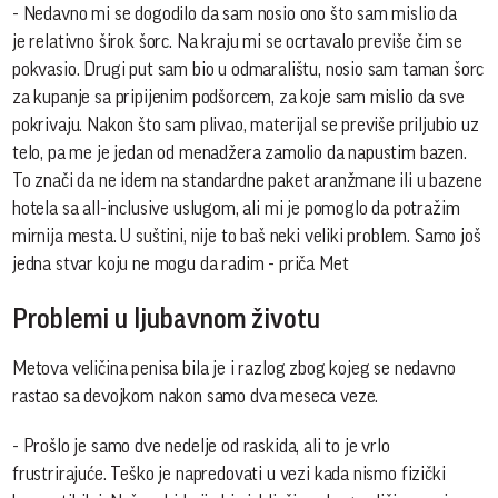
- Nedavno mi se dogodilo da sam nosio ono što sam mislio da
je relativno širok šorc. Na kraju mi se ocrtavalo previše čim se
pokvasio. Drugi put sam bio u odmaralištu, nosio sam taman šorc
za kupanje sa pripijenim podšorcem, za koje sam mislio da sve
pokrivaju. Nakon što sam plivao, materijal se previše priljubio uz
telo, pa me je jedan od menadžera zamolio da napustim bazen.
To znači da ne idem na standardne paket aranžmane ili u bazene
hotela sa all-inclusive uslugom, ali mi je pomoglo da potražim
mirnija mesta. U suštini, nije to baš neki veliki problem. Samo još
jedna stvar koju ne mogu da radim - priča Met
Problemi u ljubavnom životu
Metova veličina penisa bila je i razlog zbog kojeg se nedavno
rastao sa devojkom nakon samo dva meseca veze.
- Prošlo je samo dve nedelje od raskida, ali to je vrlo
frustrirajuće. Teško je napredovati u vezi kada nismo fizički