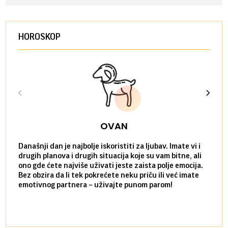
HOROSKOP
OVAN
Današnji dan je najbolje iskoristiti za ljubav. Imate vi i
Ako v
drugih planova i drugih situacija koje su vam bitne, ali
do ma
ono gde ćete najviše uživati jeste zaista polje emocija.
van g
Bez obzira da li tek pokrećete neku priču ili već imate
društ
emotivnog partnera – uživajte punom parom!
kolik