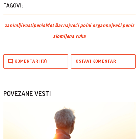
TAGOVI:
zanimljivosti
penis
Met Bar
najveći polni organ
najveći penis
slomljena ruka
KOMENTARI (0)
OSTAVI KOMENTAR
POVEZANE VESTI