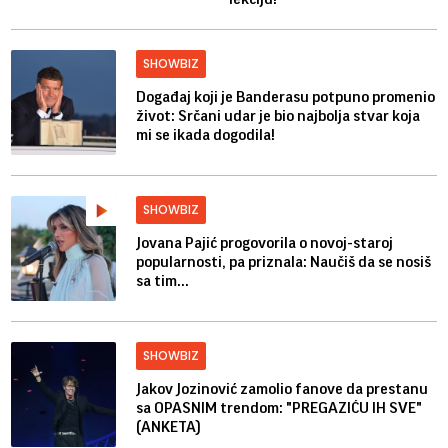
SHOWBIZ
Događaj koji je Banderasu potpuno promenio
život: Srčani udar je bio najbolja stvar koja
mi se ikada dogodila!
SHOWBIZ
Jovana Pajić progovorila o novoj-staroj
popularnosti, pa priznala: Naučiš da se nosiš
sa tim...
SHOWBIZ
Jakov Jozinović zamolio fanove da prestanu
sa OPASNIM trendom: "PREGAZIĆU IH SVE"
(ANKETA)