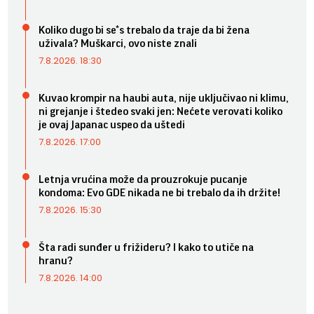
Koliko dugo bi se*s trebalo da traje da bi žena
uživala? Muškarci, ovo niste znali
7.8.2026. 18:30
Kuvao krompir na haubi auta, nije uključivao ni klimu,
ni grejanje i štedeo svaki jen: Nećete verovati koliko
je ovaj Japanac uspeo da uštedi
7.8.2026. 17:00
Letnja vrućina može da prouzrokuje pucanje
kondoma: Evo GDE nikada ne bi trebalo da ih držite!
7.8.2026. 15:30
Šta radi sunđer u frižideru? I kako to utiče na
hranu?
7.8.2026. 14:00