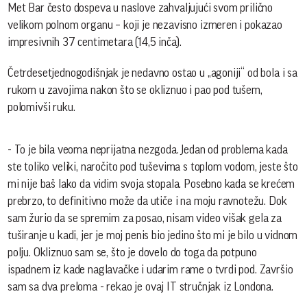
Met Bar često dospeva u naslove zahvaljujući svom prilično
velikom polnom organu – koji je nezavisno izmeren i pokazao
impresivnih 37 centimetara (14,5 inča).
Četrdesetjednogodišnjak je nedavno ostao u „agoniji“ od bola i sa
rukom u zavojima nakon što se okliznuo i pao pod tušem,
polomivši ruku.
- To je bila veoma neprijatna nezgoda. Jedan od problema kada
ste toliko veliki, naročito pod tuševima s toplom vodom, jeste što
mi nije baš lako da vidim svoja stopala. Posebno kada se krećem
prebrzo, to definitivno može da utiče i na moju ravnotežu. Dok
sam žurio da se spremim za posao, nisam video višak gela za
tuširanje u kadi, jer je moj penis bio jedino što mi je bilo u vidnom
polju. Okliznuo sam se, što je dovelo do toga da potpuno
ispadnem iz kade naglavačke i udarim rame o tvrdi pod. Završio
sam sa dva preloma - rekao je ovaj IT stručnjak iz Londona.