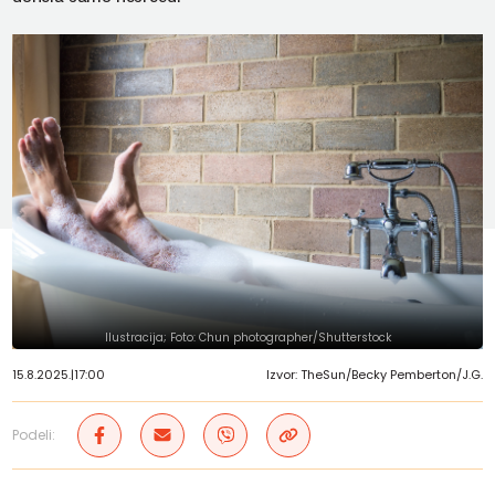
Ilustracija; Foto: Chun photographer/Shutterstock
15.8.2025.
|
17:00
Izvor: TheSun/Becky Pemberton/J.G.
Podeli: