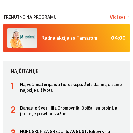
TRENUTNO NA PROGRAMU
Vidi sve
04:00
Radna akcija sa Tamarom
NAJČITANIJE
Najveći materijalisti horoskopa: Žele da imaju samo
najbolje u životu
Danas je Sveti Ilija Gromovnik: Običaji su brojni, ali
jedan je posebno važan!
HOROSKOP ZA SREDU, 5. AVGUST: Bikovi vrlo