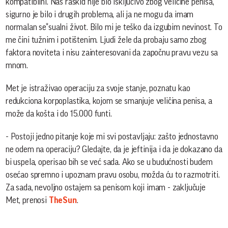
kompatibilni. Naš raskid nije bio isključivo zbog veličine penisa,
sigurno je bilo i drugih problema, ali ja ne mogu da imam
normalan se*sualni život. Bilo mi je teško da izgubim nevinost. To
me čini tužnim i potištenim. Ljudi žele da probaju samo zbog
faktora noviteta i nisu zainteresovani da započnu pravu vezu sa
mnom.
Met je istraživao operaciju za svoje stanje, poznatu kao
redukciona korpoplastika, kojom se smanjuje veličina penisa, a
može da košta i do 15.000 funti.
- Postoji jedno pitanje koje mi svi postavljaju: zašto jednostavno
ne odem na operaciju? Gledajte, da je jeftinija i da je dokazano da
bi uspela, operisao bih se već sada. Ako se u budućnosti budem
osećao spremno i upoznam pravu osobu, možda ću to razmotriti.
Za sada, nevoljno ostajem sa penisom koji imam - zaključuje
Met, prenosi
TheSun
.