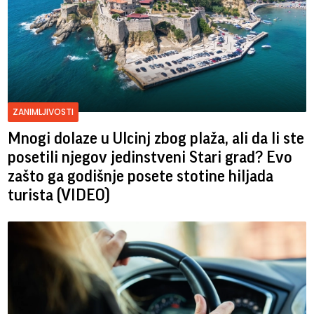
ZANIMLJIVOSTI
Mnogi dolaze u Ulcinj zbog plaža, ali da li ste
posetili njegov jedinstveni Stari grad? Evo
zašto ga godišnje posete stotine hiljada
turista (VIDEO)