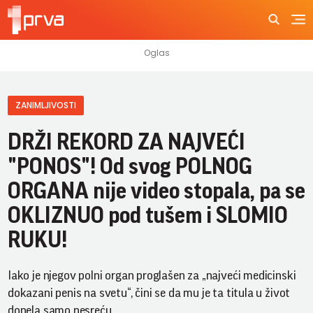
ZANIMLJIVOSTI
DRŽI REKORD ZA NAJVEĆI
"PONOS"! Od svog POLNOG
ORGANA nije video stopala, pa se
OKLIZNUO pod tušem i SLOMIO
RUKU!
Iako je njegov polni organ proglašen za „najveći medicinski
dokazani penis na svetu“, čini se da mu je ta titula u život
donela samo nesreću.