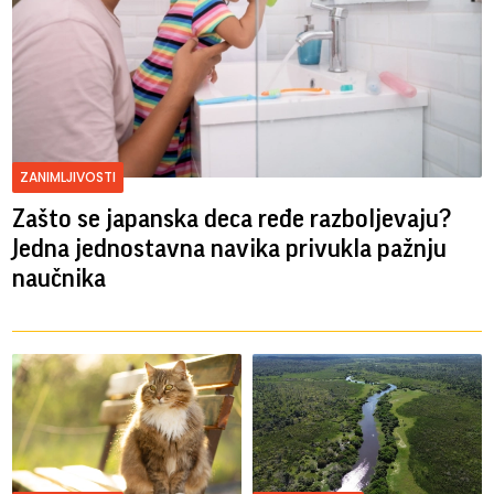
ZANIMLJIVOSTI
Zašto se japanska deca ređe razboljevaju?
Jedna jednostavna navika privukla pažnju
naučnika