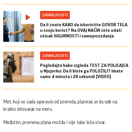
ZANIMLJIVOSTI
Da li znate KAKO da iskoristite GOVOR TELA
u svoju korist? Na OVAJ NAČIN ćete odati
utisak SIGURNOSTI i samopouzdanja
ZANIMLJIVOSTI
Pogledajte kako izgleda TEST ZA POLICAJCA
u Njujorku: Da li biste ga POLOŽILI? Imate
samo 4 minuta i 28 sekundi (VIDEO)
Met, koji se sada oporavio od povreda, planirao je da ode na
kratko letovanje na moru.
Međutim, promena plana možda i nije tako loša stvar.