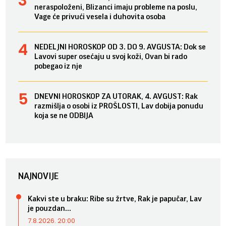
neraspoloženi, Blizanci imaju probleme na poslu,
Vage će privući vesela i duhovita osoba
NEDELJNI HOROSKOP OD 3. DO 9. AVGUSTA: Dok se
Lavovi super osećaju u svoj koži, Ovan bi rado
pobegao iz nje
DNEVNI HOROSKOP ZA UTORAK, 4. AVGUST: Rak
razmišlja o osobi iz PROŠLOSTI, Lav dobija ponudu
koja se ne ODBIJA
NAJNOVIJE
Kakvi ste u braku: Ribe su žrtve, Rak je papučar, Lav
je pouzdan...
7.8.2026. 20:00