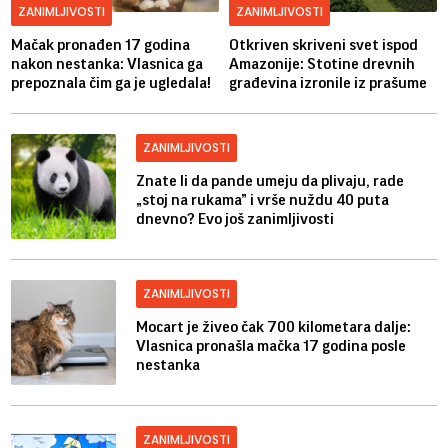
ZANIMLJIVOSTI
ZANIMLJIVOSTI
Mačak pronađen 17 godina
Otkriven skriveni svet ispod
nakon nestanka: Vlasnica ga
Amazonije: Stotine drevnih
prepoznala čim ga je ugledala!
građevina izronile iz prašume
ZANIMLJIVOSTI
Znate li da pande umeju da plivaju, rade
„stoj na rukama” i vrše nuždu 40 puta
dnevno? Evo još zanimljivosti
ZANIMLJIVOSTI
Mocart je živeo čak 700 kilometara dalje:
Vlasnica pronašla mačka 17 godina posle
nestanka
ZANIMLJIVOSTI