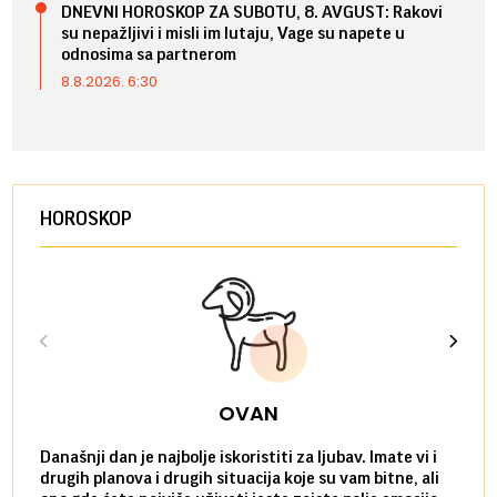
DNEVNI HOROSKOP ZA SUBOTU, 8. AVGUST: Rakovi
su nepažljivi i misli im lutaju, Vage su napete u
odnosima sa partnerom
8.8.2026. 6:30
HOROSKOP
OVAN
Današnji dan je najbolje iskoristiti za ljubav. Imate vi i
Ako v
drugih planova i drugih situacija koje su vam bitne, ali
do ma