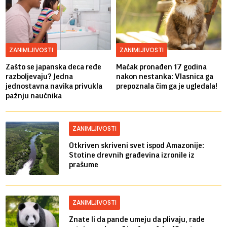
ZANIMLJIVOSTI
ZANIMLJIVOSTI
Zašto se japanska deca ređe
Mačak pronađen 17 godina
razboljevaju? Jedna
nakon nestanka: Vlasnica ga
jednostavna navika privukla
prepoznala čim ga je ugledala!
pažnju naučnika
ZANIMLJIVOSTI
Otkriven skriveni svet ispod Amazonije:
Stotine drevnih građevina izronile iz
prašume
ZANIMLJIVOSTI
Znate li da pande umeju da plivaju, rade