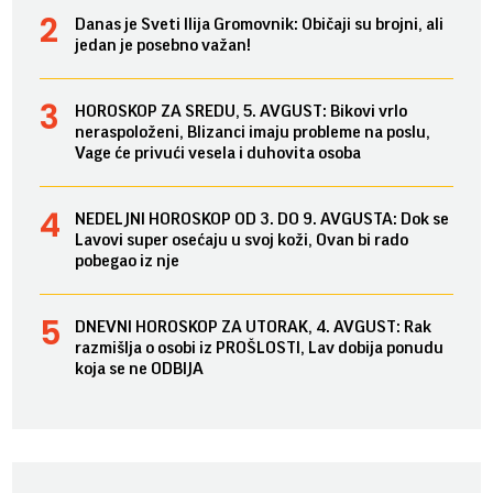
Danas je Sveti Ilija Gromovnik: Običaji su brojni, ali
jedan je posebno važan!
HOROSKOP ZA SREDU, 5. AVGUST: Bikovi vrlo
neraspoloženi, Blizanci imaju probleme na poslu,
Vage će privući vesela i duhovita osoba
NEDELJNI HOROSKOP OD 3. DO 9. AVGUSTA: Dok se
Lavovi super osećaju u svoj koži, Ovan bi rado
pobegao iz nje
DNEVNI HOROSKOP ZA UTORAK, 4. AVGUST: Rak
razmišlja o osobi iz PROŠLOSTI, Lav dobija ponudu
koja se ne ODBIJA