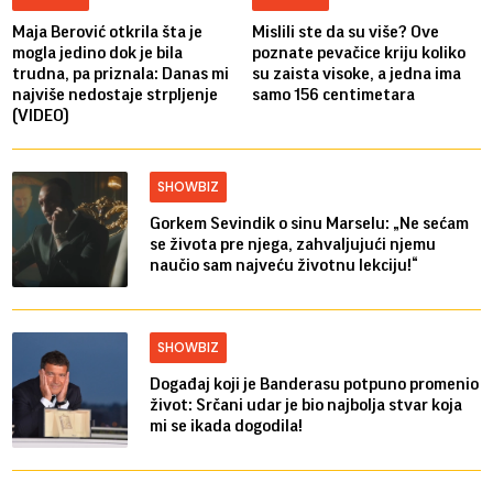
Maja Berović otkrila šta je
Mislili ste da su više? Ove
mogla jedino dok je bila
poznate pevačice kriju koliko
trudna, pa priznala: Danas mi
su zaista visoke, a jedna ima
najviše nedostaje strpljenje
samo 156 centimetara
(VIDEO)
SHOWBIZ
Gorkem Sevindik o sinu Marselu: „Ne sećam
se života pre njega, zahvaljujući njemu
naučio sam najveću životnu lekciju!“
SHOWBIZ
Događaj koji je Banderasu potpuno promenio
život: Srčani udar je bio najbolja stvar koja
mi se ikada dogodila!