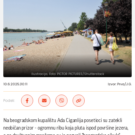
Ilustracija; Foto: PICTOR PICTURES/Shutterstock
10.6.2025.
|
10:11
Izvor: Prva/J.G.
Podeli:
Na beogradskom kupalištu Ada Ciganlija posetioci su zatekli
neobičan prizor - ogromnu ribu koja pluta ispod površine jezera,