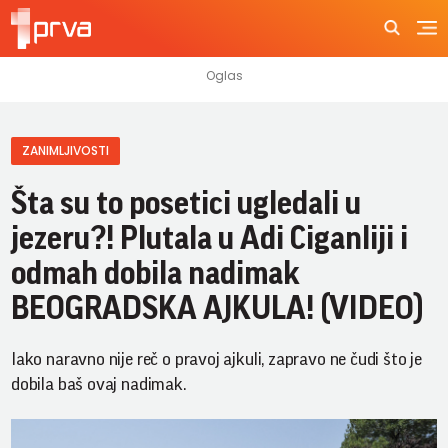
ZANIMLJIVOSTI
Šta su to posetici ugledali u
jezeru?! Plutala u Adi Ciganliji i
odmah dobila nadimak
BEOGRADSKA AJKULA! (VIDEO)
Iako naravno nije reč o pravoj ajkuli, zapravo ne čudi što je
dobila baš ovaj nadimak.