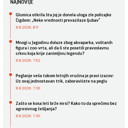
NAJNOVIJE
Glumica otkrila šta joj je donela uloga zle policajke
Čigdem: „Neke vrednosti prevazilaze ljubav“
8.8.2026. 8:11
Mnogi u Jagodinu dolaze zbog akvaparka, voštanih
figura i zoo-vrta, ali da li ste posetili pravoslavnu
crkvu koja krije zanimljivu legendu?
8.8.2026. 7:52
Peglanje veša tokom letnjih vrućina je pravi izazov:
Uz ovaj jednostavan trik, zaboravićete na peglu
8.8.2026. 7:30
Zašto se kosa leti brže mrsi? Kako to da sprečimo bez
agresivnog češljanja?
8.8.2026. 7:30