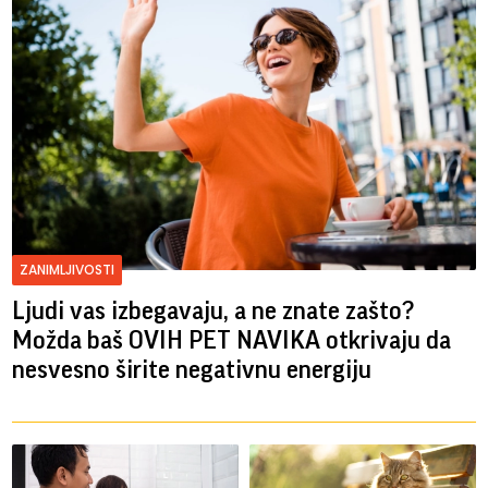
ZANIMLJIVOSTI
Ljudi vas izbegavaju, a ne znate zašto?
Možda baš OVIH PET NAVIKA otkrivaju da
nesvesno širite negativnu energiju