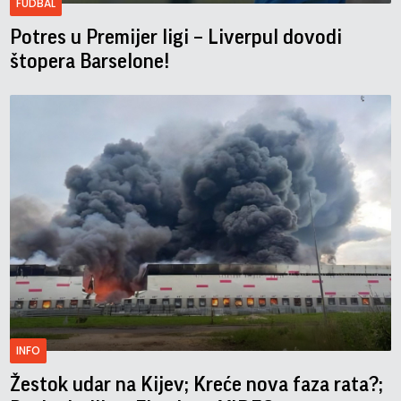
FUDBAL
Potres u Premijer ligi – Liverpul dovodi
štopera Barselone!
INFO
Žestok udar na Kijev; Kreće nova faza rata?;