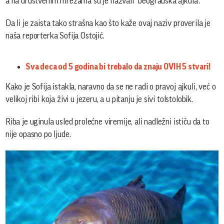
a na društvenim mrežama su je nazvali "beogradska ajkula".
Da li je zaista tako strašna kao što kaže ovaj naziv proverila je
naša reporterka Sofija Ostojić.
Sva deca od 5 godina bi trebalo da znaju OVIH 5 stvari!
Kako je Sofija istakla, naravno da se ne radi o pravoj ajkuli, već o
velikoj ribi koja živi u jezeru, a u pitanju je sivi tolstolobik.
Riba je uginula usled prolećne viremije, ali nadležni ističu da to
nije opasno po ljude.