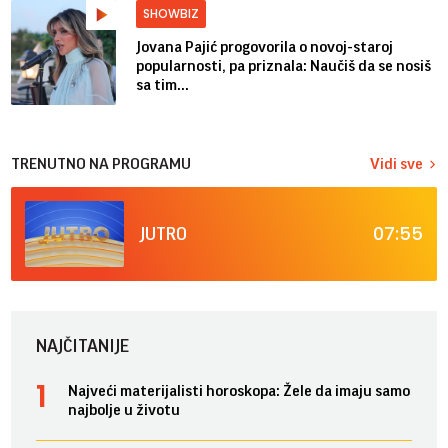
SHOWBIZ
Jovana Pajić progovorila o novoj-staroj
popularnosti, pa priznala: Naučiš da se nosiš
sa tim...
TRENUTNO NA PROGRAMU
Vidi sve
07:55
JUTRO
NAJČITANIJE
Najveći materijalisti horoskopa: Žele da imaju samo
najbolje u životu