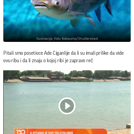
Ilustracija; Foto: Katoosha/Shutterstock
Pitali smo posetioce Ade Ciganlije da li su imali prilike da vide
ovu ribu i da li znaju o kojoj ribi je zapravo reč:
Play