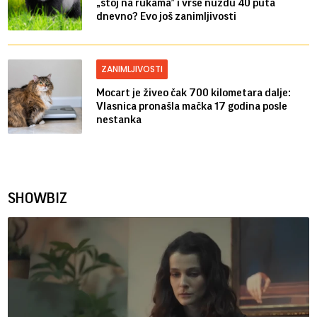
„stoj na rukama” i vrše nuždu 40 puta
dnevno? Evo još zanimljivosti
ZANIMLJIVOSTI
Mocart je živeo čak 700 kilometara dalje:
Vlasnica pronašla mačka 17 godina posle
nestanka
SHOWBIZ