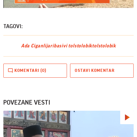
Vide
TAGOVI:
Ada Ciganlija
riba
sivi tolstolobik
tolstolobik
KOMENTARI (0)
OSTAVI KOMENTAR
POVEZANE VESTI