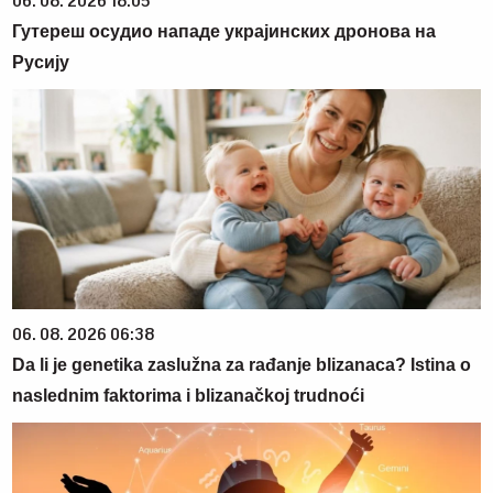
06. 08. 2026 18:05
Гутереш осудио нападе украјинских дронова на
Русију
06. 08. 2026 06:38
Da li je genetika zaslužna za rađanje blizanaca? Istina o
naslednim faktorima i blizanačkoj trudnoći