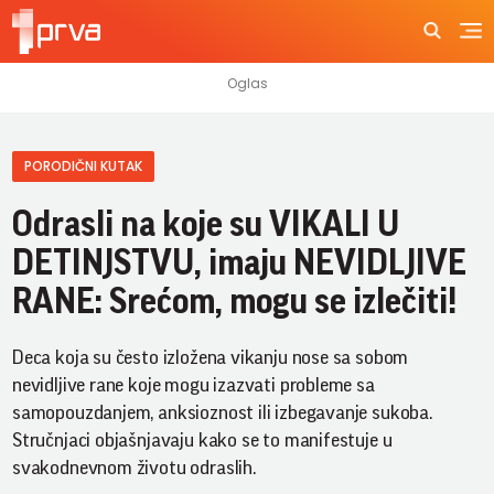
PORODIČNI KUTAK
Odrasli na koje su VIKALI U
DETINJSTVU, imaju NEVIDLJIVE
RANE: Srećom, mogu se izlečiti!
Deca koja su često izložena vikanju nose sa sobom
nevidljive rane koje mogu izazvati probleme sa
samopouzdanjem, anksioznost ili izbegavanje sukoba.
Stručnjaci objašnjavaju kako se to manifestuje u
svakodnevnom životu odraslih.