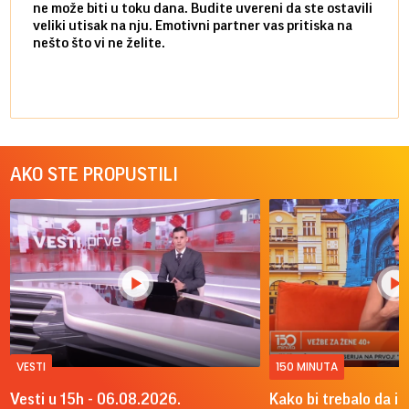
ne može biti u toku dana. Budite uvereni da ste ostavili
povol
veliki utisak na nju. Emotivni partner vas pritiska na
a pos
nešto što vi ne želite.
više 
AKO STE PROPUSTILI
VESTI
150 MINUTA
Vesti u 15h - 06.08.2026.
Kako bi trebalo da iz