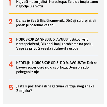
Najveći materijalisti horoskopa: Žele da imaju samo
najbolje u životu
Danas je Sveti Ilija Gromovnik: Običaji su brojni, ali
jedan je posebno važan!
HOROSKOP ZA SREDU, 5. AVGUST: Bikovi vrlo
neraspoloženi, Blizanci imaju probleme na poslu,
Vage će privući vesela i duhovita osoba
NEDELJNI HOROSKOP OD 3. DO 9. AVGUSTA: Dok se
Lavovi super osećaju u svoj koži, Ovan bi rado
pobegao iz nje
Jeste li pozitivna ili negativna verzija svog znaka
Zodijaka?