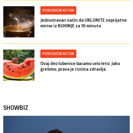
PORODIČNI KUTAK
Jednostavan način da UKLONITE neprijatne
mirise iz KUHINJE za 10 minuta
PORODIČNI KUTAK
Ovaj deo lubenice bacamo celo leto: Jako
grešimo, prava je riznica zdravlja
SHOWBIZ