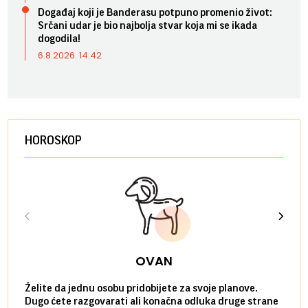
Događaj koji je Banderasu potpuno promenio život:
Srčani udar je bio najbolja stvar koja mi se ikada
dogodila!
6.8.2026. 14:42
HOROSKOP
OVAN
Želite da jednu osobu pridobijete za svoje planove.
Danas
Dugo ćete razgovarati ali konačna odluka druge strane
Niste