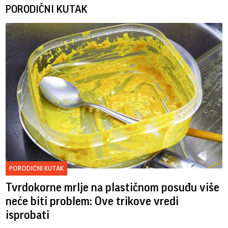
PORODIČNI KUTAK
PORODIČNI KUTAK
Tvrdokorne mrlje na plastičnom posuđu više
neće biti problem: Ove trikove vredi
isprobati