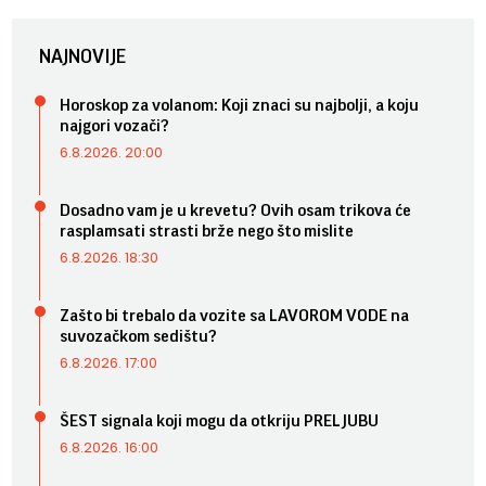
NAJNOVIJE
Horoskop za volanom: Koji znaci su najbolji, a koju
najgori vozači?
6.8.2026. 20:00
Dosadno vam je u krevetu? Ovih osam trikova će
rasplamsati strasti brže nego što mislite
6.8.2026. 18:30
Zašto bi trebalo da vozite sa LAVOROM VODE na
suvozačkom sedištu?
6.8.2026. 17:00
ŠEST signala koji mogu da otkriju PRELJUBU
6.8.2026. 16:00