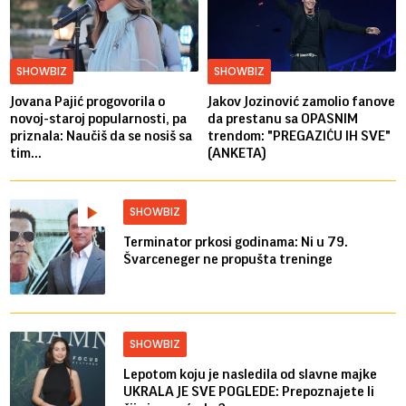
SHOWBIZ
SHOWBIZ
Jovana Pajić progovorila o
Jakov Jozinović zamolio fanove
novoj-staroj popularnosti, pa
da prestanu sa OPASNIM
priznala: Naučiš da se nosiš sa
trendom: "PREGAZIĆU IH SVE"
tim...
(ANKETA)
SHOWBIZ
Terminator prkosi godinama: Ni u 79.
Švarceneger ne propušta treninge
SHOWBIZ
Lepotom koju je nasledila od slavne majke
UKRALA JE SVE POGLEDE: Prepoznajete li