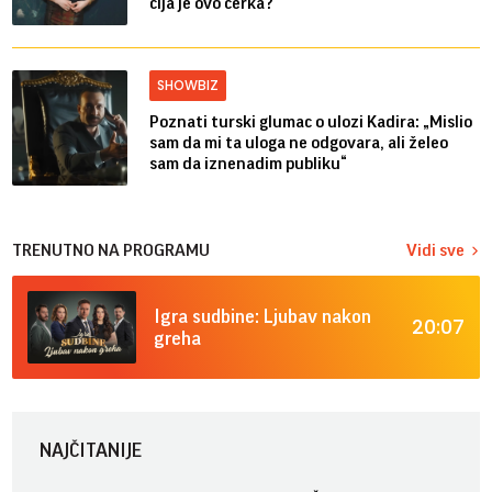
čija je ovo ćerka?
SHOWBIZ
Poznati turski glumac o ulozi Kadira: „Mislio
sam da mi ta uloga ne odgovara, ali želeo
sam da iznenadim publiku“
TRENUTNO NA PROGRAMU
Vidi sve
Igra sudbine: Ljubav nakon
20:07
greha
NAJČITANIJE