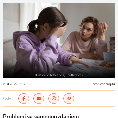
Ilustracija Foto: fizkes/Shutterstock
23.3.2025.
|
8:36
Izvor: Večernji.hr
Podeli:
Problemi sa samopouzdanjem