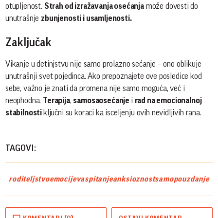
otupljenost.
Strah od izražavanja osećanja
može dovesti do
unutrašnje
zbunjenosti i usamljenosti.
Zaključak
Vikanje u detinjstvu nije samo prolazno sećanje – ono oblikuje
unutrašnji svet pojedinca. Ako prepoznajete ove posledice kod
sebe, važno je znati da promena nije samo moguća, već i
neophodna.
Terapija
,
samosaosećanje
i
rad na emocionalnoj
stabilnosti
ključni su koraci ka isceljenju ovih nevidljivih rana.
TAGOVI:
roditeljstvo
emocije
vaspitanje
anksioznost
samopouzdanje