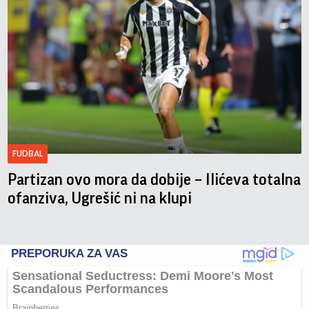
FUDBAL
Partizan ovo mora da dobije – Ilićeva totalna
ofanziva, Ugrešić ni na klupi