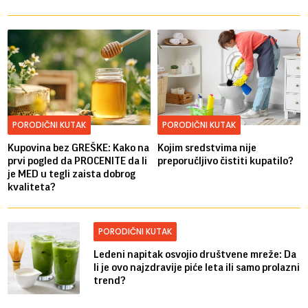
PORODIČNI KUTAK
PORODIČNI KUTAK
Kupovina bez GREŠKE: Kako na
Kojim sredstvima nije
prvi pogled da PROCENITE da li
preporučljivo čistiti kupatilo?
je MED u tegli zaista dobrog
kvaliteta?
PORODIČNI KUTAK
Ledeni napitak osvojio društvene mreže: Da
li je ovo najzdravije piće leta ili samo prolazni
trend?