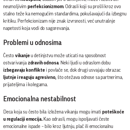
neumoljivim
perfekcionizmom
. Odrasli koji su prošli kroz ovo
stalno teže ka nemogućim standardima, pokušavajući da izbegnu
kritiku. Perfekcionizam nije znak izvrsnosti, već unutrašnje
napetosti koja vodi do sagorevanja.
Problemi u odnosima
Često
vikanje
u detinjstvu može uticati na sposobnost
ostvarivanja
zdravih odnosa
. Neki ljudi u odraslom dobu
izbegavaju konflikte
i povlače se, dok drugi usvajaju obrazac
ljutnje i reaguju agresivno,
što otežava odnose sa partnerima,
prijateljima i kolegama.
Emocionalna nestabilnost
Deca koja su često bila izložena vikanju mogu imati
poteškoće
u regulaciji emocija.
Kao odrasli, mogu ispoljavati česte
emocionalne ispade – bilo kroz ljutnju, plač ili emocionalnu