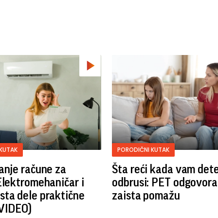
KUTAK
PORODIČNI KUTAK
anje račune za
Šta reći kada vam det
Elektromehaničar i
odbrusi: PET odgovora 
ta dele praktične
zaista pomažu
(VIDEO)