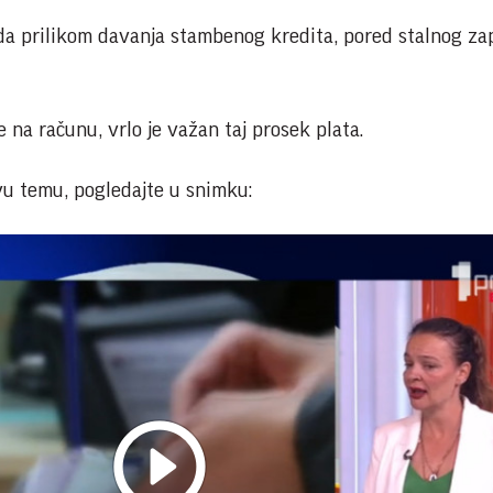
da prilikom davanja stambenog kredita, pored stalnog zap
e na računu, vrlo je važan taj prosek plata.
ovu temu, pogledajte u snimku: