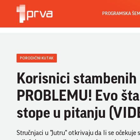
PROGRAMSKA ŠE
PORODIČNI KUTAK
Korisnici stambenih k
PROBLEMU! Evo šta 
stope u pitanju (VID
Stručnjaci u "Jutru" otkrivaju da li se očekuj