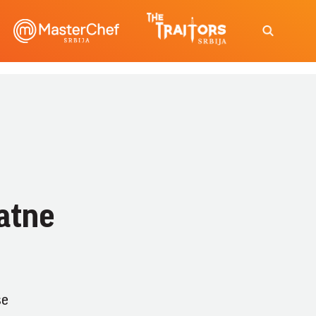
atne
se