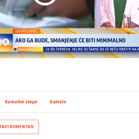
Play
Video
kamatne stope
kamate
TAVI KOMENTAR