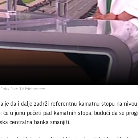
Foto: Prva TV Printscreen
la je da i dalje zadrži referentnu kamatnu stopu na nivou
li će u junu početi pad kamatnih stopa, budući da se prog
ka centralna banka smanjiti.