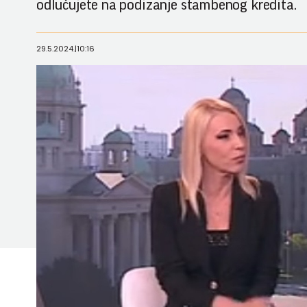
odlučujete na podizanje stambenog kredita.
29.5.2024.
|
10:16