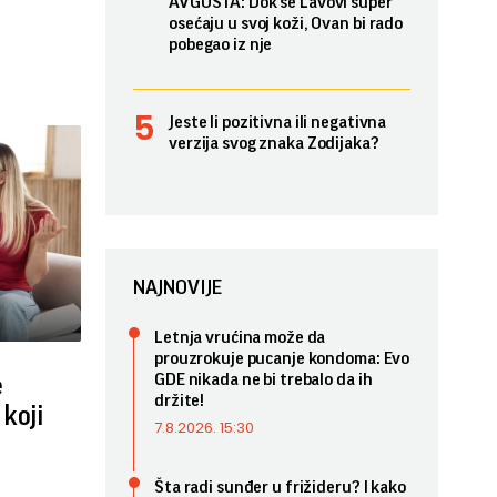
AVGUSTA: Dok se Lavovi super
osećaju u svoj koži, Ovan bi rado
pobegao iz nje
Jeste li pozitivna ili negativna
verzija svog znaka Zodijaka?
NAJNOVIJE
Letnja vrućina može da
prouzrokuje pucanje kondoma: Evo
GDE nikada ne bi trebalo da ih
e
držite!
koji
7.8.2026. 15:30
Šta radi sunđer u frižideru? I kako