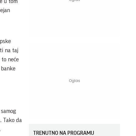
se u tom
Dejan
opske
ti na taj
, to neće
e banke
a samog
a. Tako da
.
TRENUTNO NA PROGRAMU