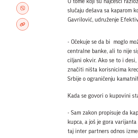
O tome koji su najčešći razlo
slučaju dešava sa kaparom ko
Gavrilović, udruženje Efekti
- Očekuje se da bi moglo mo
centralne banke, ali to nije si
ciljani okvir. Ako se to i des
značiti ništa korisnicima kre
Srbije o ograničenju kamatnih
Kada se govori o kupovini sta
- Sam zakon propisuje da kap
kupca, a još je gora varijant
taj inter partners odnos izm