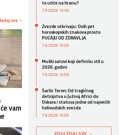
to utiče na hranu?
7.8.2026. 14:00
ledaj sve
Zvezde otkrivaju: Ovih pet
horoskopskih znakova prosto
PUCAJU OD ZDRAVLJA
7.8.2026. 13:00
Muški satovi koji definišu stil u
2026. godini
7.8.2026. 12:53
Šarliz Teron: Od tragičnog
detinjstva u Južnoj Africi do
a
Oskara i statusa jedne od najvećih
 će vam
holivudskih zvezda
7.8.2026. 12:00
me
POGLEDAJ SVE