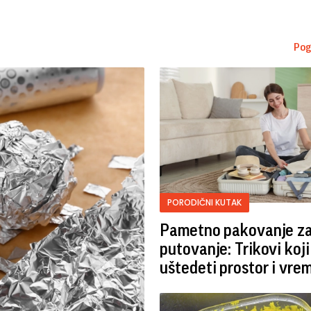
Pog
PORODIČNI KUTAK
Pametno pakovanje z
putovanje: Trikovi koji
uštedeti prostor i vre