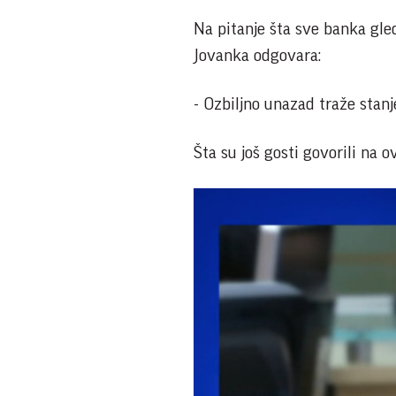
Na pitanje šta sve banka gle
Jovanka odgovara:
- Ozbiljno unazad traže stanj
Šta su još gosti govorili na 