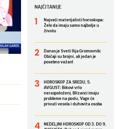
NAJČITANIJE
Najveći materijalisti horoskopa:
Žele da imaju samo najbolje u
životu
Danas je Sveti Ilija Gromovnik:
Običaji su brojni, ali jedan je
posebno važan!
HOROSKOP ZA SREDU, 5.
AVGUST: Bikovi vrlo
neraspoloženi, Blizanci imaju
probleme na poslu, Vage će
privući vesela i duhovita osoba
NEDELJNI HOROSKOP OD 3. DO 9.