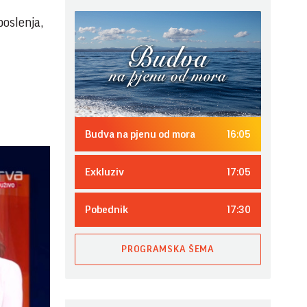
oslenja,
16:05
Budva na pjenu od mora
17:05
Exkluziv
17:30
Pobednik
PROGRAMSKA ŠEMA