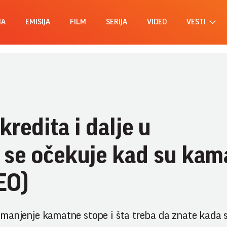
MA
EMISIJA
FILM
SERIJA
VIDEO
VESTI
redita i dalje u
se očekuje kad su kam
EO)
e smanjenje kamatne stope i šta treba da znate kada 