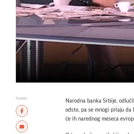
Podeli:
Narodna banka Srbije, odluči
odsto, pa se mnogi pitaju da 
će ih narednog meseca evrops