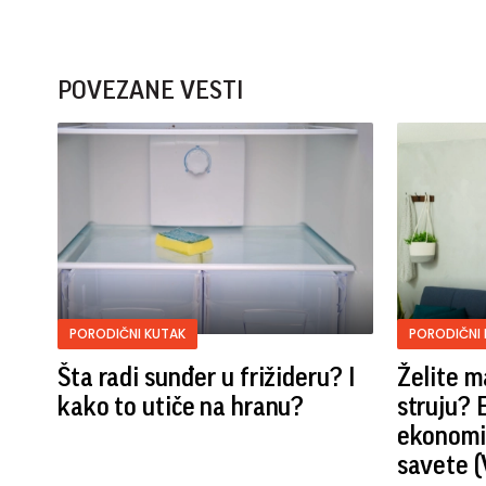
POVEZANE VESTI
PORODIČNI KUTAK
PORODIČNI 
Šta radi sunđer u frižideru? I
Želite m
kako to utiče na hranu?
struju? 
ekonomis
savete 