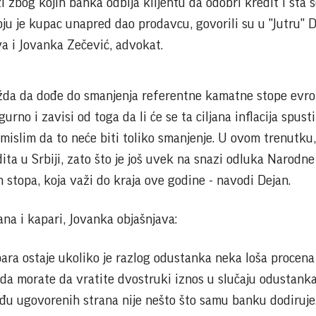
zi zbog kojih banka odbija klijentu da odobri kredit i šta 
ju je kupac unapred dao prodavcu, govorili su u "Jutru" 
va i Jovanka Zečević, advokat.
žda da dođe do smanjenja referentne kamatne stope evr
gurno i zavisi od toga da li će se ta ciljana inflacija spusti
i, mislim da to neće biti toliko smanjenje. U ovom trenutku
dita u Srbiji, zato što je još uvek na snazi odluka Narodn
 stopa, koja važi do kraja ove godine - navodi Dejan.
na i kapari, Jovanka objašnjava:
ara ostaje ukoliko je razlog odustanka neka loša procen
a da morate da vratite dvostruki iznos u slučaju odustank
eđu ugovorenih strana nije nešto što samu banku dodiruje