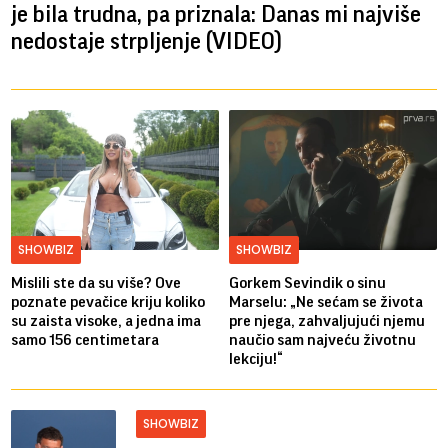
je bila trudna, pa priznala: Danas mi najviše
nedostaje strpljenje (VIDEO)
SHOWBIZ
SHOWBIZ
Mislili ste da su više? Ove
Gorkem Sevindik o sinu
poznate pevačice kriju koliko
Marselu: „Ne sećam se života
su zaista visoke, a jedna ima
pre njega, zahvaljujući njemu
samo 156 centimetara
naučio sam najveću životnu
lekciju!“
SHOWBIZ