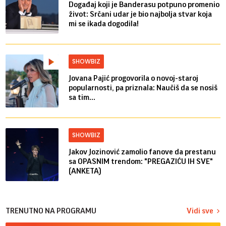
Događaj koji je Banderasu potpuno promenio
život: Srčani udar je bio najbolja stvar koja
mi se ikada dogodila!
SHOWBIZ
Jovana Pajić progovorila o novoj-staroj
popularnosti, pa priznala: Naučiš da se nosiš
sa tim...
SHOWBIZ
Jakov Jozinović zamolio fanove da prestanu
sa OPASNIM trendom: "PREGAZIĆU IH SVE"
(ANKETA)
TRENUTNO NA PROGRAMU
Vidi sve