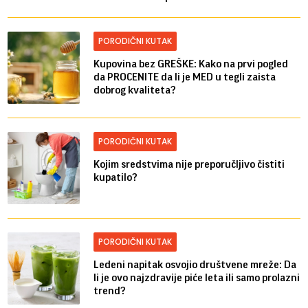
PORODIČNI KUTAK
Kupovina bez GREŠKE: Kako na prvi pogled
da PROCENITE da li je MED u tegli zaista
dobrog kvaliteta?
PORODIČNI KUTAK
Kojim sredstvima nije preporučljivo čistiti
kupatilo?
PORODIČNI KUTAK
Ledeni napitak osvojio društvene mreže: Da
li je ovo najzdravije piće leta ili samo prolazni
trend?