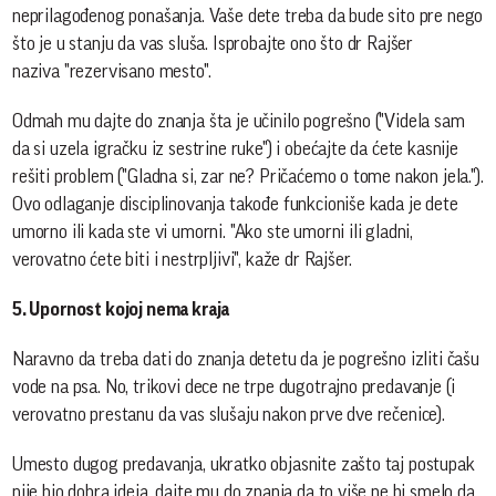
neprilagođenog ponašanja. Vaše dete treba da bude sito pre nego
što je u stanju da vas sluša. Isprobajte ono što dr Rajšer
naziva "rezervisano mesto".
Odmah mu dajte do znanja šta je učinilo pogrešno ("Videla sam
da si uzela igračku iz sestrine ruke") i obećajte da ćete kasnije
rešiti problem ("Gladna si, zar ne? Pričaćemo o tome nakon jela.").
Ovo odlaganje disciplinovanja takođe funkcioniše kada je dete
umorno ili kada ste vi umorni. "Ako ste umorni ili gladni,
verovatno ćete biti i nestrpljivi", kaže dr Rajšer.
5. Upornost kojoj nema kraja
Naravno da treba dati do znanja detetu da je pogrešno izliti čašu
vode na psa. No, trikovi dece ne trpe dugotrajno predavanje (i
verovatno prestanu da vas slušaju nakon prve dve rečenice).
Umesto dugog predavanja, ukratko objasnite zašto taj postupak
nije bio dobra ideja, dajte mu do znanja da to više ne bi smelo da