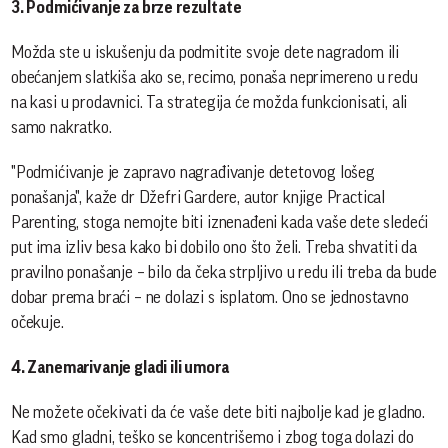
3. Podmićivanje za brze rezultate
Možda ste u iskušenju da podmitite svoje dete nagradom ili
obećanjem slatkiša ako se, recimo, ponaša neprimereno u redu
na kasi u prodavnici. Ta strategija će možda funkcionisati, ali
samo nakratko.
"Podmićivanje je zapravo nagrađivanje detetovog lošeg
ponašanja", kaže dr Džefri Gardere, autor knjige Practical
Parenting, stoga nemojte biti iznenađeni kada vaše dete sledeći
put ima izliv besa kako bi dobilo ono što želi. Treba shvatiti da
pravilno ponašanje – bilo da čeka strpljivo u redu ili treba da bude
dobar prema braći – ne dolazi s isplatom. Ono se jednostavno
očekuje.
4. Zanemarivanje gladi ili umora
Ne možete očekivati da će vaše dete biti najbolje kad je gladno.
Kad smo gladni, teško se koncentrišemo i zbog toga dolazi do