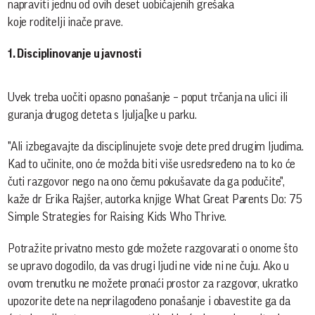
napraviti jednu od ovih deset uobičajenih grešaka
koje roditelji inače prave.
1. Disciplinovanje u javnosti
Uvek treba uočiti opasno ponašanje – poput trčanja na ulici ili
guranja drugog deteta s ljulja[ke u parku.
"Ali izbegavajte da disciplinujete svoje dete pred drugim ljudima.
Kad to učinite, ono će možda biti više usredsređeno na to ko će
čuti razgovor nego na ono čemu pokušavate da ga podučite",
kaže dr Erika Rajšer, autorka knjige What Great Parents Do: 75
Simple Strategies for Raising Kids Who Thrive.
Potražite privatno mesto gde možete razgovarati o onome što
se upravo dogodilo, da vas drugi ljudi ne vide ni ne čuju. Ako u
ovom trenutku ne možete pronaći prostor za razgovor, ukratko
upozorite dete na neprilagođeno ponašanje i obavestite ga da