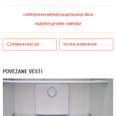
roditeljstvo
roditelji
vaspitavanje dece
najčešće greške roditelja
KOMENTARI (0)
OSTAVI KOMENTAR
POVEZANE VESTI