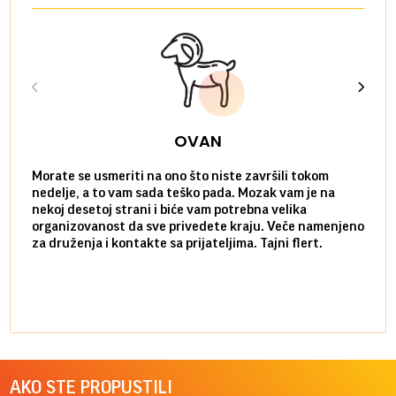
OVAN
Morate se usmeriti na ono što niste završili tokom
Sve n
nedelje, a to vam sada teško pada. Mozak vam je na
potpu
nekoj desetoj strani i biće vam potrebna velika
stvar
organizovanost da sve privedete kraju. Veče namenjeno
tempo
za druženja i kontakte sa prijateljima. Tajni flert.
najbl
AKO STE PROPUSTILI