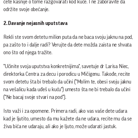
ćete kasnije o tome razgovarati kod kuće. I ne zaboravite da
održite svoje obećanje.
2. Davanje nejasnih uputstava
Rekli ste svom detetu milion puta da ne baca svoju jaknu na pod,
pa zašto to i dalje radi? Verujte da dete možda zaista ne shvata
ono što od njega tražite.
"Učinite svoja uputstva konkretnijima", savetuje dr Larisa Niec,
direktorka Centra za decu i porodicu u Mičigenu. Takođe, recite
svom detetu šta bi trebalo da učini ("Molim te, obesi svoju jaknu
na vešalicu kada uđeš u kuću") umesto šta ne bi trebalo da učini
("Ne bacaj svoje stvari na pod").
Isto važi i za opomene. Primera radi, ako vas vaše dete udara
kad je ljutito, umesto da mu kažete da ne udara, recite mu da se
živa bića ne udaraju, ali ako je ljuto, može udarati jastuk.