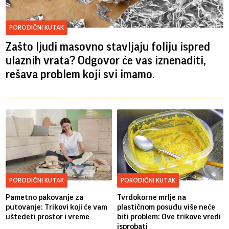
PORODIČNI KUTAK
Zašto ljudi masovno stavljaju foliju ispred
ulaznih vrata? Odgovor će vas iznenaditi,
rešava problem koji svi imamo.
PORODIČNI KUTAK
PORODIČNI KUTAK
Pametno pakovanje za
Tvrdokorne mrlje na
putovanje: Trikovi koji će vam
plastičnom posuđu više neće
uštedeti prostor i vreme
biti problem: Ove trikove vredi
isprobati