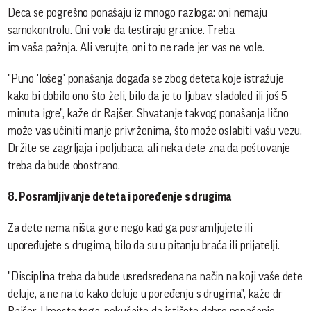
Deca se pogrešno ponašaju iz mnogo razloga: oni nemaju
samokontrolu. Oni vole da testiraju granice. Treba
im vaša pažnja. Ali verujte, oni to ne rade jer vas ne vole.
"Puno 'lošeg' ponašanja događa se zbog deteta koje istražuje
kako bi dobilo ono što želi, bilo da je to ljubav, sladoled ili još 5
minuta igre", kaže dr Rajšer. Shvatanje takvog ponašanja lično
može vas učiniti manje privrženima, što može oslabiti vašu vezu.
Držite se zagrljaja i poljubaca, ali neka dete zna da poštovanje
treba da bude obostrano.
8. Posramljivanje deteta i poređenje s drugima
Za dete nema ništa gore nego kad ga posramljujete ili
upoređujete s drugima, bilo da su u pitanju braća ili prijatelji.
"Disciplina treba da bude usredsređena na način na koji vaše dete
deluje, a ne na to kako deluje u poređenju s drugima", kaže dr