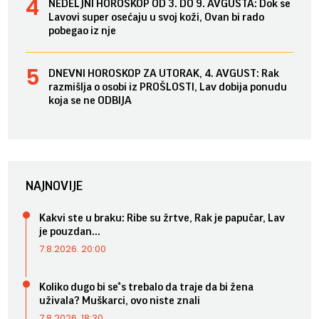
NEDELJNI HOROSKOP OD 3. DO 9. AVGUSTA: Dok se
Lavovi super osećaju u svoj koži, Ovan bi rado
pobegao iz nje
DNEVNI HOROSKOP ZA UTORAK, 4. AVGUST: Rak
razmišlja o osobi iz PROŠLOSTI, Lav dobija ponudu
koja se ne ODBIJA
NAJNOVIJE
Kakvi ste u braku: Ribe su žrtve, Rak je papučar, Lav
je pouzdan...
7.8.2026. 20:00
Koliko dugo bi se*s trebalo da traje da bi žena
uživala? Muškarci, ovo niste znali
7.8.2026. 18:30