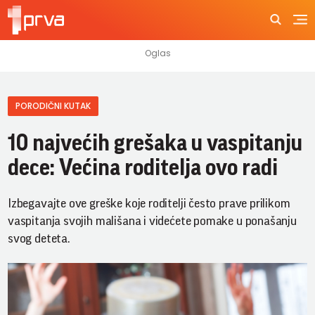
PORODIČNI KUTAK
10 najvećih grešaka u vaspitanju
dece: Većina roditelja ovo radi
Izbegavajte ove greške koje roditelji često prave prilikom
vaspitanja svojih mališana i videćete pomake u ponašanju
svog deteta.