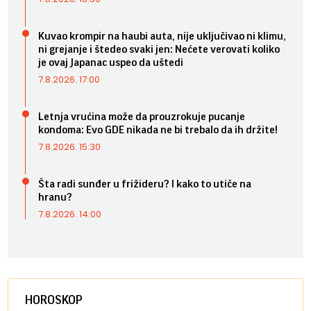
Kuvao krompir na haubi auta, nije uključivao ni klimu,
ni grejanje i štedeo svaki jen: Nećete verovati koliko
je ovaj Japanac uspeo da uštedi
7.8.2026. 17:00
Letnja vrućina može da prouzrokuje pucanje
kondoma: Evo GDE nikada ne bi trebalo da ih držite!
7.8.2026. 15:30
Šta radi sunđer u frižideru? I kako to utiče na
hranu?
7.8.2026. 14:00
HOROSKOP