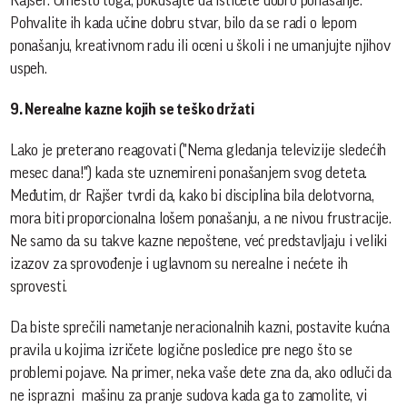
Rajšer. Umesto toga, pokušajte da ističete dobro ponašanje.
Pohvalite ih kada učine dobru stvar, bilo da se radi o lepom
ponašanju, kreativnom radu ili oceni u školi i ne umanjujte njihov
uspeh.
9. Nerealne kazne kojih se teško držati
Lako je preterano reagovati ("Nema gledanja televizije sledećih
mesec dana!") kada ste uznemireni ponašanjem svog deteta.
Međutim, dr Rajšer tvrdi da, kako bi disciplina bila delotvorna,
mora biti proporcionalna lošem ponašanju, a ne nivou frustracije.
Ne samo da su takve kazne nepoštene, već predstavljaju i veliki
izazov za sprovođenje i uglavnom su nerealne i nećete ih
sprovesti.
Da biste sprečili nametanje neracionalnih kazni, postavite kućna
pravila u kojima izričete logične posledice pre nego što se
problemi pojave. Na primer, neka vaše dete zna da, ako odluči da
ne isprazni mašinu za pranje sudova kada ga to zamolite, vi