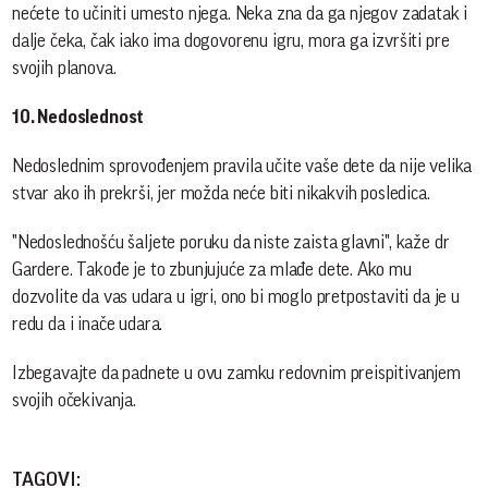
nećete to učiniti umesto njega. Neka zna da ga njegov zadatak i
dalje čeka, čak iako ima dogovorenu igru, mora ga izvršiti pre
svojih planova.
10. Nedoslednost
Nedoslednim sprovođenjem pravila učite vaše dete da nije velika
stvar ako ih prekrši, jer možda neće biti nikakvih posledica.
"Nedoslednošću šaljete poruku da niste zaista glavni", kaže dr
Gardere. Takođe je to zbunjujuće za mlađe dete. Ako mu
dozvolite da vas udara u igri, ono bi moglo pretpostaviti da je u
redu da i inače udara.
Izbegavajte da padnete u ovu zamku redovnim preispitivanjem
svojih očekivanja.
TAGOVI: