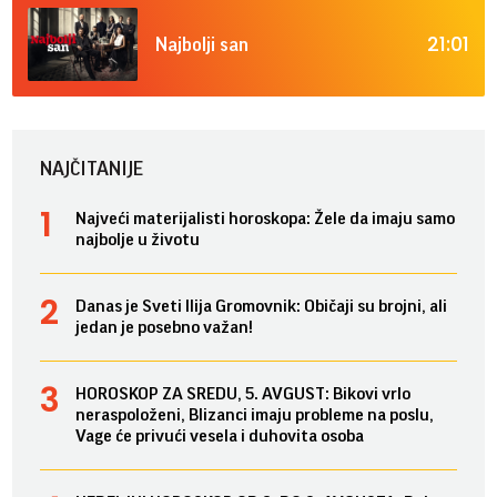
21:01
Najbolji san
NAJČITANIJE
Najveći materijalisti horoskopa: Žele da imaju samo
najbolje u životu
Danas je Sveti Ilija Gromovnik: Običaji su brojni, ali
jedan je posebno važan!
HOROSKOP ZA SREDU, 5. AVGUST: Bikovi vrlo
neraspoloženi, Blizanci imaju probleme na poslu,
Vage će privući vesela i duhovita osoba