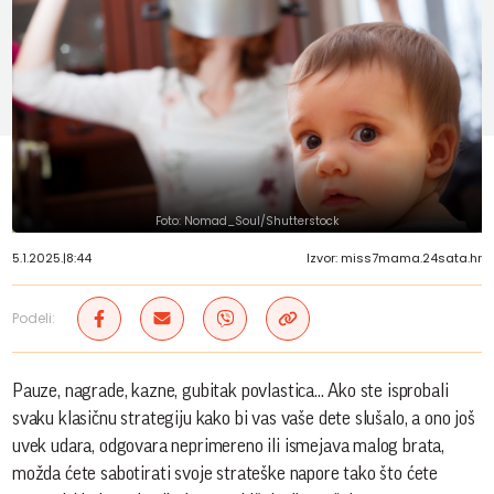
Foto: Nomad_Soul/Shutterstock
5.1.2025.
|
8:44
Izvor: miss7mama.24sata.hr
Podeli:
Pauze, nagrade, kazne, gubitak povlastica... Ako ste isprobali
svaku klasičnu strategiju kako bi vas vaše dete slušalo, a ono još
uvek udara, odgovara neprimereno ili ismejava malog brata,
možda ćete sabotirati svoje strateške napore tako što ćete