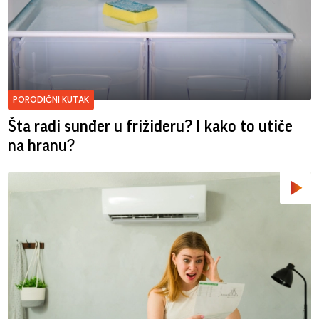
PORODIČNI KUTAK
Šta radi sunđer u frižideru? I kako to utiče
na hranu?