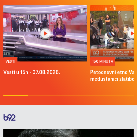
VESTI
150 MINUTA
Vesti u 15h - 07.08.2026.
Petodnevni etno Vajb
međustanici zlatibo