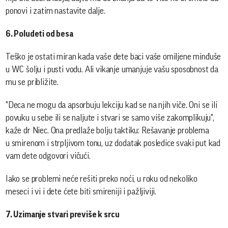
ponovi i zatim nastavite dalje.
6. Poludeti od besa
Teško je ostati miran kada vaše dete baci vaše omiljene minđuše
u WC šolju i pusti vodu. Ali vikanje umanjuje vašu sposobnost da
mu se približite.
"Deca ne mogu da apsorbuju lekciju kad se na njih viče. Oni se ili
povuku u sebe ili se naljute i stvari se samo više zakomplikuju",
kaže dr Niec. Ona predlaže bolju taktiku: Rešavanje problema
u smirenom i strpljivom tonu, uz dodatak posledice svaki put kad
vam dete odgovori vičući.
Iako se problemi neće rešiti preko noći, u roku od nekoliko
meseci i vi i dete ćete biti smireniji i pažljiviji.
7. Uzimanje stvari previše k srcu