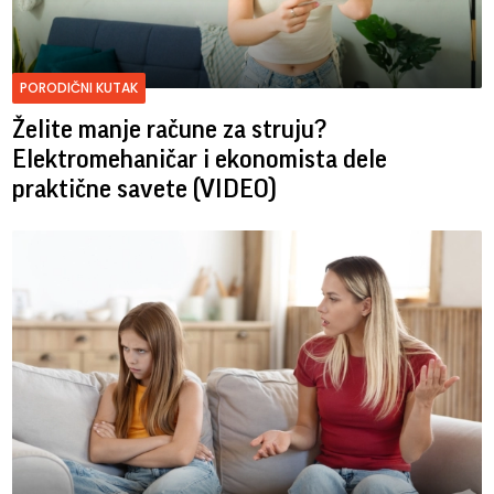
PORODIČNI KUTAK
Želite manje račune za struju?
Elektromehaničar i ekonomista dele
praktične savete (VIDEO)