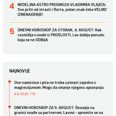
NEDELJNA ASTRO PROGNOZA VLADIMIRA VLAJIĆA:
Sve pršti od strasti i flerta, jedan znak čeka VELIKO
IZNENAĐENJE!
DNEVNI HOROSKOP ZA UTORAK, 4. AVGUST: Rak
razmišlja o osobi iz PROŠLOSTI, Lav dobija ponudu
koja se ne ODBIJA
NAJNOVIJE
Ove namirnice i pića ne treba uzimati zajedno s
magnezijumom: Mogu da smanje njegovu apsorpciju
9.8.2026. 7:15
DNEVNI HOROSKOP ZA 9. AVGUST: Škorpije na
granici svađe sa partnerom; Lavovi - spremite se na