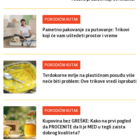
PORODIČNI KUTAK
Pametno pakovanje za putovanje: Trikovi
koji će vam uštedeti prostor i vreme
PORODIČNI KUTAK
Tvrdokorne mrlje na plastičnom posuđu više
neće biti problem: Ove trikove vredi isprobati
PORODIČNI KUTAK
Kupovina bez GREŠKE: Kako na prvi pogled
da PROCENITE da li je MED u tegli zaista
dobrog kvaliteta?