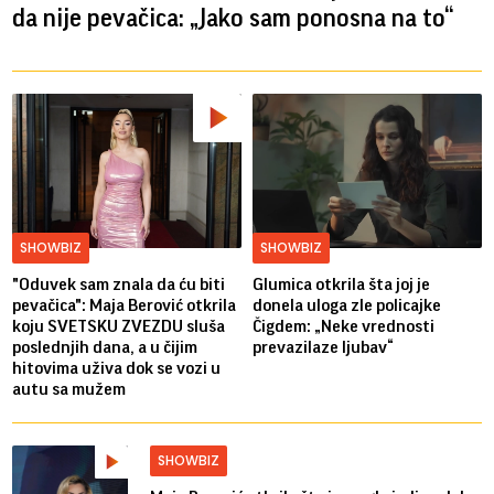
da nije pevačica: „Jako sam ponosna na to“
SHOWBIZ
SHOWBIZ
"Oduvek sam znala da ću biti
Glumica otkrila šta joj je
pevačica": Maja Berović otkrila
donela uloga zle policajke
koju SVETSKU ZVEZDU sluša
Čigdem: „Neke vrednosti
poslednjih dana, a u čijim
prevazilaze ljubav“
hitovima uživa dok se vozi u
autu sa mužem
SHOWBIZ