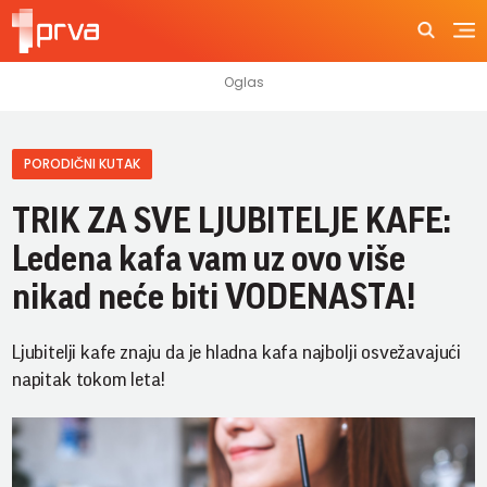
PORODIČNI KUTAK
TRIK ZA SVE LJUBITELJE KAFE:
Ledena kafa vam uz ovo više
nikad neće biti VODENASTA!
Ljubitelji kafe znaju da je hladna kafa najbolji osvežavajući
napitak tokom leta!