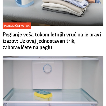
PORODIČNI KUTAK
Peglanje veša tokom letnjih vrućina je pravi
izazov: Uz ovaj jednostavan trik,
zaboravićete na peglu