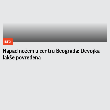
INFO
Napad nožem u centru Beograda: Devojka
lakše povređena