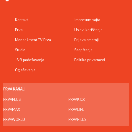
Prva
Uslovi korišćenja
Menadžment TV Prva
Prijava smetnji
Studio
Saopštenja
16:9 podešavanja
Politika privatnosti
Oglašavanje
PRVA KANALI
PRVAPLUS
PRVAKICK
PRVAMAX
PRVALIFE
PRVAWORLD
PRVAFILES
Pratite nas