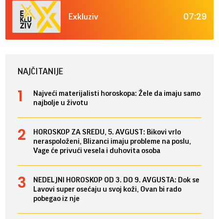
07:29
Exkluziv
NAJČITANIJE
Najveći materijalisti horoskopa: Žele da imaju samo
najbolje u životu
HOROSKOP ZA SREDU, 5. AVGUST: Bikovi vrlo
neraspoloženi, Blizanci imaju probleme na poslu,
Vage će privući vesela i duhovita osoba
NEDELJNI HOROSKOP OD 3. DO 9. AVGUSTA: Dok se
Lavovi super osećaju u svoj koži, Ovan bi rado
pobegao iz nje