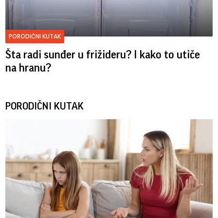
PORODIČNI KUTAK
Šta radi sunđer u frižideru? I kako to utiče
na hranu?
PORODIČNI KUTAK