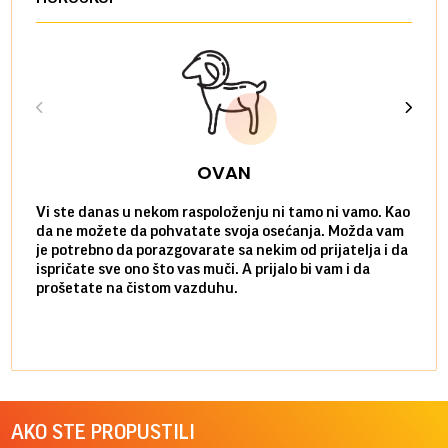
OVAN
Vi ste danas u nekom raspoloženju ni tamo ni vamo. Kao
Danas
da ne možete da pohvatate svoja osećanja. Možda vam
posve
je potrebno da porazgovarate sa nekim od prijatelja i da
susre
ispričate sve ono što vas muči. A prijalo bi vam i da
volel
prošetate na čistom vazduhu.
način
AKO STE PROPUSTILI