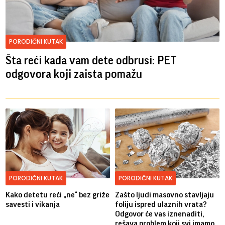
PORODIČNI KUTAK
Šta reći kada vam dete odbrusi: PET
odgovora koji zaista pomažu
PORODIČNI KUTAK
PORODIČNI KUTAK
Kako detetu reći „ne“ bez griže
Zašto ljudi masovno stavljaju
savesti i vikanja
foliju ispred ulaznih vrata?
Odgovor će vas iznenaditi,
rešava problem koji svi imamo.