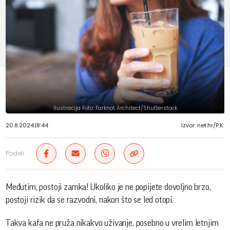
Ilustracija Foto: Farknot Architect/Shutterstock
20.8.2024.
|
8:44
Izvor: net.hr/P.K.
Podeli:
Međutim, postoji zamka! Ukoliko je ne popijete dovoljno brzo,
postoji rizik da se razvodni, nakon što se led otopi.
Takva kafa ne pruža nikakvo uživanje, posebno u vrelim letnjim