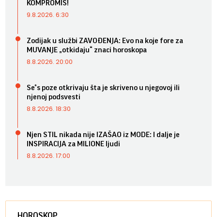
KOMPROMIS!
9.8.2026. 6:30
Zodijak u službi ZAVOĐENJA: Evo na koje fore za
MUVANJE „otkidaju“ znaci horoskopa
8.8.2026. 20:00
Se*s poze otkrivaju šta je skriveno u njegovoj ili
njenoj podsvesti
8.8.2026. 18:30
Njen STIL nikada nije IZAŠAO iz MODE: I dalje je
INSPIRACIJA za MILIONE ljudi
8.8.2026. 17:00
HOROSKOP