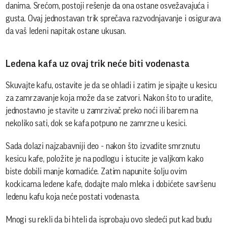
danima. Srećom, postoji rešenje da ona ostane osvežavajuća i
gusta. Ovaj jednostavan trik sprečava razvodnjavanje i osigurava
da vaš ledeni napitak ostane ukusan.
Ledena kafa uz ovaj trik neće biti vodenasta
Skuvajte kafu, ostavite je da se ohladi i zatim je sipajte u kesicu
za zamrzavanje koja može da se zatvori. Nakon što to uradite,
jednostavno je stavite u zamrzivač preko noći ili barem na
nekoliko sati, dok se kafa potpuno ne zamrzne u kesici.
Sada dolazi najzabavniji deo - nakon što izvadite smrznutu
kesicu kafe, položite je na podlogu i istucite je valjkom kako
biste dobili manje komadiće. Zatim napunite šolju ovim
kockicama ledene kafe, dodajte malo mleka i dobićete savršenu
ledenu kafu koja neće postati vodenasta.
Mnogi su rekli da bi hteli da isprobaju ovo sledeći put kad budu