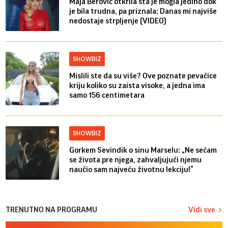
Maja Berović otkrila šta je mogla jedino dok
je bila trudna, pa priznala: Danas mi najviše
nedostaje strpljenje (VIDEO)
SHOWBIZ
Mislili ste da su više? Ove poznate pevačice
kriju koliko su zaista visoke, a jedna ima
samo 156 centimetara
SHOWBIZ
Gorkem Sevindik o sinu Marselu: „Ne sećam
se života pre njega, zahvaljujući njemu
naučio sam najveću životnu lekciju!“
TRENUTNO NA PROGRAMU
Vidi sve