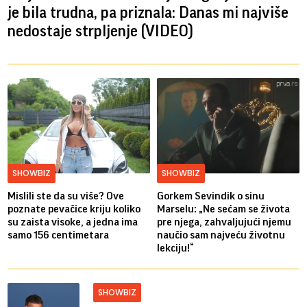
je bila trudna, pa priznala: Danas mi najviše
nedostaje strpljenje (VIDEO)
SHOWBIZ
SHOWBIZ
Mislili ste da su više? Ove
Gorkem Sevindik o sinu
poznate pevačice kriju koliko
Marselu: „Ne sećam se života
su zaista visoke, a jedna ima
pre njega, zahvaljujući njemu
samo 156 centimetara
naučio sam najveću životnu
lekciju!“
SHOWBIZ