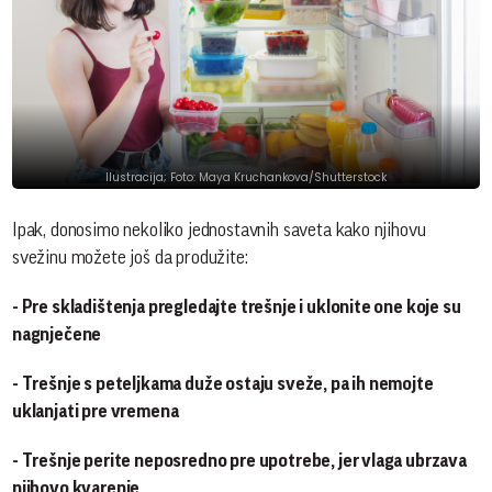
Ilustracija; Foto: Maya Kruchankova/Shutterstock
Ipak, donosimo nekoliko jednostavnih saveta kako njihovu
svežinu možete još da produžite:
- Pre skladištenja pregledajte trešnje i uklonite one koje su
nagnječene
- Trešnje s peteljkama duže ostaju sveže, pa ih nemojte
uklanjati pre vremena
- Trešnje perite neposredno pre upotrebe, jer vlaga ubrzava
njihovo kvarenje