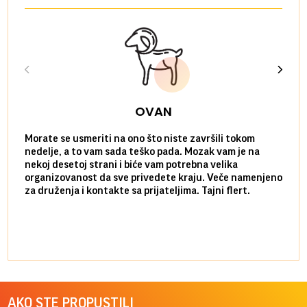
OVAN
Morate se usmeriti na ono što niste završili tokom
Sve n
nedelje, a to vam sada teško pada. Mozak vam je na
potpu
nekoj desetoj strani i biće vam potrebna velika
stvar
organizovanost da sve privedete kraju. Veče namenjeno
tempo
za druženja i kontakte sa prijateljima. Tajni flert.
najbl
AKO STE PROPUSTILI