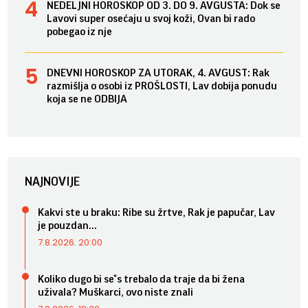
NEDELJNI HOROSKOP OD 3. DO 9. AVGUSTA: Dok se
Lavovi super osećaju u svoj koži, Ovan bi rado
pobegao iz nje
DNEVNI HOROSKOP ZA UTORAK, 4. AVGUST: Rak
razmišlja o osobi iz PROŠLOSTI, Lav dobija ponudu
koja se ne ODBIJA
NAJNOVIJE
Kakvi ste u braku: Ribe su žrtve, Rak je papučar, Lav
je pouzdan...
7.8.2026. 20:00
Koliko dugo bi se*s trebalo da traje da bi žena
uživala? Muškarci, ovo niste znali