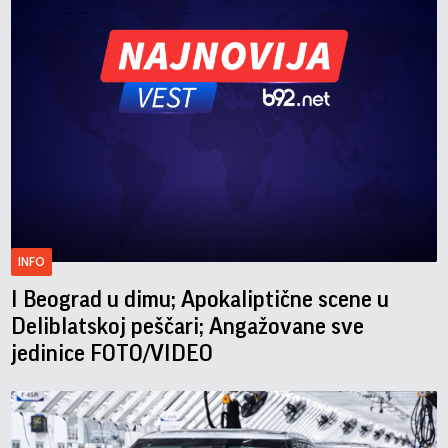
INFO
I Beograd u dimu; Apokaliptične scene u
Deliblatskoj peščari; Angažovane sve
jedinice FOTO/VIDEO