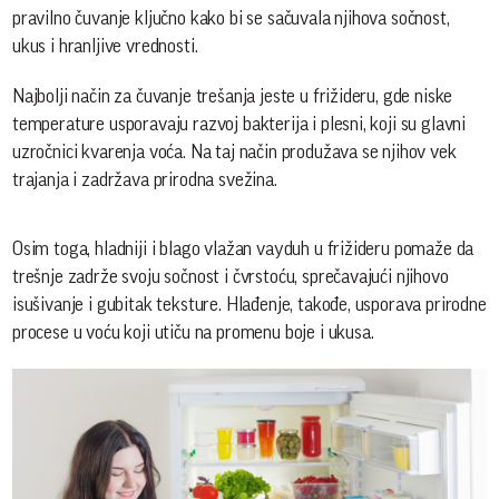
pravilno čuvanje ključno kako bi se sačuvala njihova sočnost,
ukus i hranljive vrednosti.
Najbolji način za čuvanje trešanja jeste u frižideru, gde niske
temperature usporavaju razvoj bakterija i plesni, koji su glavni
uzročnici kvarenja voća. Na taj način produžava se njihov vek
trajanja i zadržava prirodna svežina.
Osim toga, hladniji i blago vlažan vayduh u frižideru pomaže da
trešnje zadrže svoju sočnost i čvrstoću, sprečavajući njihovo
isušivanje i gubitak teksture. Hlađenje, takođe, usporava prirodne
procese u voću koji utiču na promenu boje i ukusa.