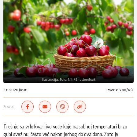
Ilustracija; Foto: Nitr/Shutterstock
5.6.2026.
|
8:06
Izvor: klix.ba/A.Ć.
Podeli:
Trešnje su vrlo kvarljivo voće koje na sobnoj temperaturi brzo
gubi svežinu, često već nakon jednog do dva dana. Zato je