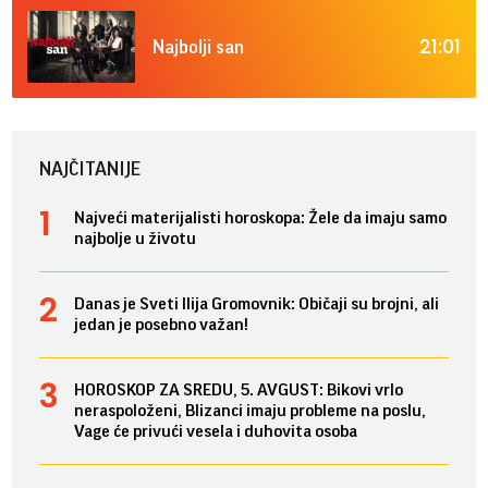
21:01
Najbolji san
NAJČITANIJE
Najveći materijalisti horoskopa: Žele da imaju samo
najbolje u životu
Danas je Sveti Ilija Gromovnik: Običaji su brojni, ali
jedan je posebno važan!
HOROSKOP ZA SREDU, 5. AVGUST: Bikovi vrlo
neraspoloženi, Blizanci imaju probleme na poslu,
Vage će privući vesela i duhovita osoba