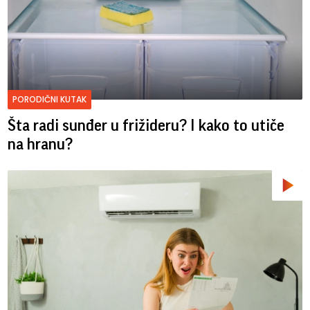
PORODIČNI KUTAK
Šta radi sunđer u frižideru? I kako to utiče
na hranu?