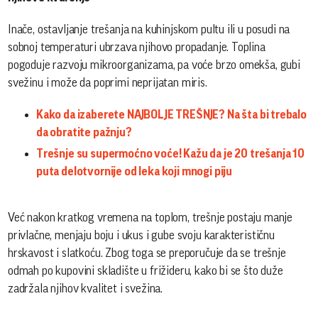
Inače, ostavljanje trešanja na kuhinjskom pultu ili u posudi na
sobnoj temperaturi ubrzava njihovo propadanje. Toplina
pogoduje razvoju mikroorganizama, pa voće brzo omekša, gubi
svežinu i može da poprimi neprijatan miris.
Kako da izaberete NAJBOLJE TREŠNJE? Na šta bi trebalo
da obratite pažnju?
Trešnje su supermoćno voće! Kažu da je 20 trešanja 10
puta delotvornije od leka koji mnogi piju
Već nakon kratkog vremena na toplom, trešnje postaju manje
privlačne, menjaju boju i ukus i gube svoju karakterističnu
hrskavost i slatkoću. Zbog toga se preporučuje da se trešnje
odmah po kupovini skladište u frižideru, kako bi se što duže
zadržala njihov kvalitet i svežina.