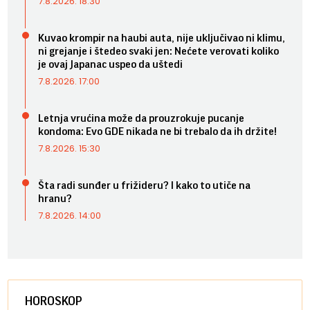
7.8.2026. 18:30
Kuvao krompir na haubi auta, nije uključivao ni klimu,
ni grejanje i štedeo svaki jen: Nećete verovati koliko
je ovaj Japanac uspeo da uštedi
7.8.2026. 17:00
Letnja vrućina može da prouzrokuje pucanje
kondoma: Evo GDE nikada ne bi trebalo da ih držite!
7.8.2026. 15:30
Šta radi sunđer u frižideru? I kako to utiče na
hranu?
7.8.2026. 14:00
HOROSKOP