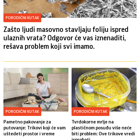
PORODIČNI KUTAK
Zašto ljudi masovno stavljaju foliju ispred
ulaznih vrata? Odgovor će vas iznenaditi,
rešava problem koji svi imamo.
PORODIČNI KUTAK
PORODIČNI KUTAK
Pametno pakovanje za
Tvrdokorne mrlje na
putovanje: Trikovi koji će vam
plastičnom posuđu više neće
uštedeti prostor i vreme
biti problem: Ove trikove vredi
isprobati