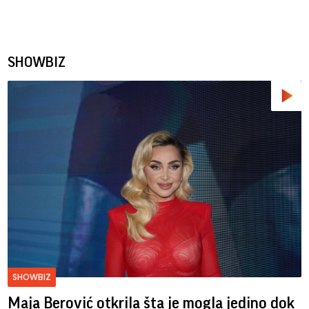
SHOWBIZ
SHOWBIZ
Maja Berović otkrila šta je mogla jedino dok