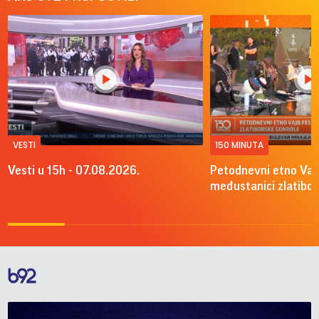
VESTI
150 MINUTA
Vesti u 15h - 07.08.2026.
Petodnevni etno Vajb
međustanici zlatibo