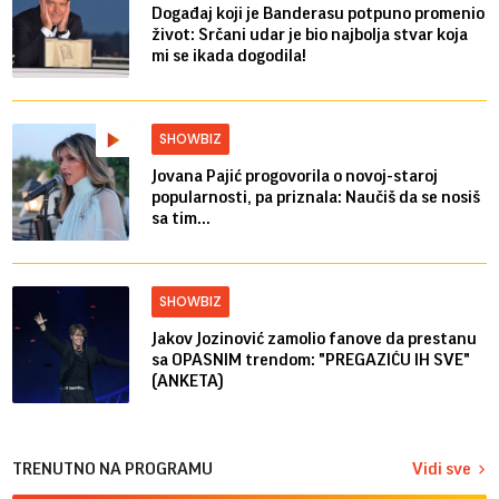
Događaj koji je Banderasu potpuno promenio
život: Srčani udar je bio najbolja stvar koja
mi se ikada dogodila!
SHOWBIZ
Jovana Pajić progovorila o novoj-staroj
popularnosti, pa priznala: Naučiš da se nosiš
sa tim...
SHOWBIZ
Jakov Jozinović zamolio fanove da prestanu
sa OPASNIM trendom: "PREGAZIĆU IH SVE"
(ANKETA)
TRENUTNO NA PROGRAMU
Vidi sve