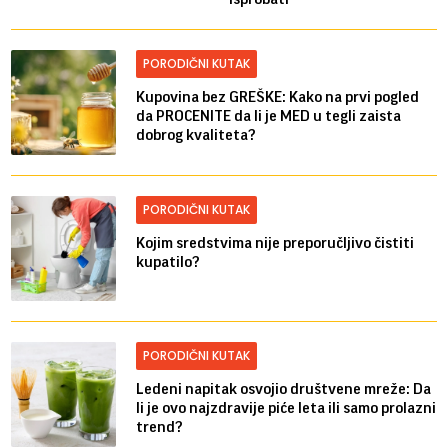
PORODIČNI KUTAK
Kupovina bez GREŠKE: Kako na prvi pogled
da PROCENITE da li je MED u tegli zaista
dobrog kvaliteta?
PORODIČNI KUTAK
Kojim sredstvima nije preporučljivo čistiti
kupatilo?
PORODIČNI KUTAK
Ledeni napitak osvojio društvene mreže: Da
li je ovo najzdravije piće leta ili samo prolazni
trend?