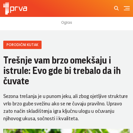
PORODIČNI KUTAK
Trešnje vam brzo omekšaju i
istrule: Evo gde bi trebalo da ih
čuvate
Sezona trešanja je u punom jeku, ali zbog ojetljive strukture
vrlo brzo gube svežinu ako se ne čuvaju pravilno. Upravo
zato način skladištenja igra ključnu ulogu u očuvanju
njihovog ukusa, sočnosti i kvaliteta.