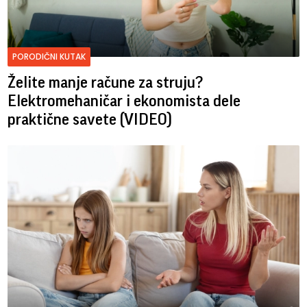
PORODIČNI KUTAK
Želite manje račune za struju?
Elektromehaničar i ekonomista dele
praktične savete (VIDEO)