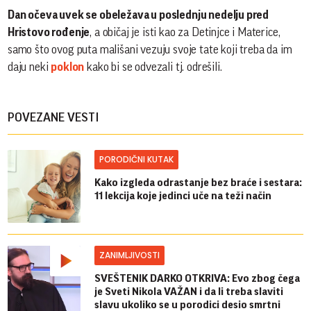
Dan očeva uvek se obeležava u poslednju nedelju pred
Hristovo rođenje
, a običaj je isti kao za Detinjce i Materice,
samo što ovog puta mališani vezuju svoje tate koji treba da im
daju neki
poklon
kako bi se odvezali tj. odrešili.
POVEZANE VESTI
PORODIČNI KUTAK
Kako izgleda odrastanje bez braće i sestara:
11 lekcija koje jedinci uče na teži način
ZANIMLJIVOSTI
SVEŠTENIK DARKO OTKRIVA: Evo zbog čega
je Sveti Nikola VAŽAN i da li treba slaviti
slavu ukoliko se u porodici desio smrtni