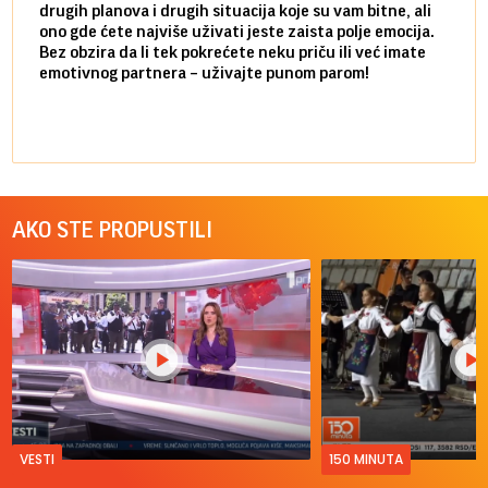
drugih planova i drugih situacija koje su vam bitne, ali
do ma
ono gde ćete najviše uživati jeste zaista polje emocija.
van g
Bez obzira da li tek pokrećete neku priču ili već imate
društ
emotivnog partnera – uživajte punom parom!
kolik
AKO STE PROPUSTILI
VESTI
150 MINUTA