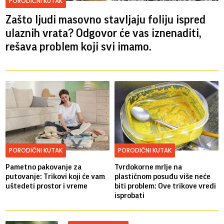
PORODIČNI KUTAK
Zašto ljudi masovno stavljaju foliju ispred
ulaznih vrata? Odgovor će vas iznenaditi,
rešava problem koji svi imamo.
PORODIČNI KUTAK
PORODIČNI KUTAK
Pametno pakovanje za
Tvrdokorne mrlje na
putovanje: Trikovi koji će vam
plastičnom posuđu više neće
uštedeti prostor i vreme
biti problem: Ove trikove vredi
isprobati