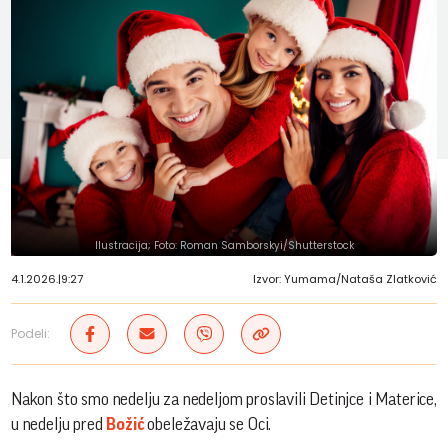
Ilustracija; Foto: Roman Samborskyi/Shutterstock
4.1.2026.
|
9:27
Izvor: Yumama/Nataša Zlatković
Podeli:
Nakon što smo nedelju za nedeljom proslavili Detinjce i Materice,
u nedelju pred
Božić
obeležavaju se Oci.