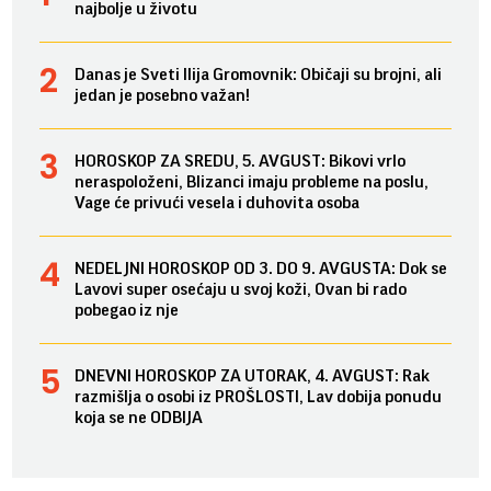
najbolje u životu
Danas je Sveti Ilija Gromovnik: Običaji su brojni, ali
jedan je posebno važan!
HOROSKOP ZA SREDU, 5. AVGUST: Bikovi vrlo
neraspoloženi, Blizanci imaju probleme na poslu,
Vage će privući vesela i duhovita osoba
NEDELJNI HOROSKOP OD 3. DO 9. AVGUSTA: Dok se
Lavovi super osećaju u svoj koži, Ovan bi rado
pobegao iz nje
DNEVNI HOROSKOP ZA UTORAK, 4. AVGUST: Rak
razmišlja o osobi iz PROŠLOSTI, Lav dobija ponudu
koja se ne ODBIJA