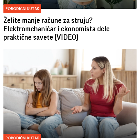
PORODIČNI KUTAK
Želite manje račune za struju?
Elektromehaničar i ekonomista dele
praktične savete (VIDEO)
PORODIČNI KUTAK