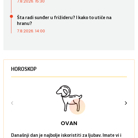
7.8.2026. 15:30
Šta radi sunđer u frižideru? I kako to utiče na
hranu?
7.8.2026. 14:00
HOROSKOP
OVAN
Današnji dan je najbolje iskoristiti za ljubav. Imate vi i
Ako v