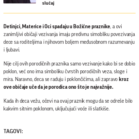
slučaj
Detinjci, Materice i Oci spadaju u Božićne praznike
, a ovi
zanimljivi običaji vezivanja imaju predivnu simobliku povezivanja
dece sa roditeljima i njihovom boljem međusobnom razumevanju
i ljubavi.
Nije cilj ovih porodičnih praznika samo vezivanje kako bi se dobio
poklon, već ono ima simboliku čvrstih porodičnih veza, sloge i
mira. Naravno, deca se raduju i poklončićima, ali zapravo
kroz
ove običaje uče da je porodica ono što je najvažnije.
Kada ih deca vežu, očevi na ovaj praznik mogu da se odreše bilo
kakvim sitnim poklonom, uključujući voće ili slatkiše.
TAGOVI: