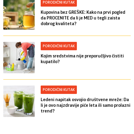
PORODIČNI KUTAK
Kupovina bez GREŠKE: Kako na prvi pogled
da PROCENITE da li je MED u tegli zaista
dobrog kvaliteta?
PORODIČNI KUTAK
Kojim sredstvima nije preporučljivo čistiti
kupatilo?
PORODIČNI KUTAK
Ledeni napitak osvojio društvene mreže: Da
li je ovo najzdravije piće leta ili samo prolazni
trend?