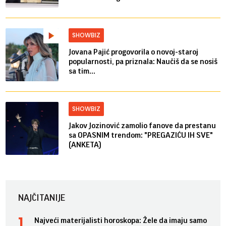
SHOWBIZ
Jovana Pajić progovorila o novoj-staroj
popularnosti, pa priznala: Naučiš da se nosiš
sa tim...
SHOWBIZ
Jakov Jozinović zamolio fanove da prestanu
sa OPASNIM trendom: "PREGAZIĆU IH SVE"
(ANKETA)
NAJČITANIJE
Najveći materijalisti horoskopa: Žele da imaju samo