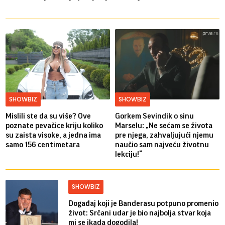
SHOWBIZ
SHOWBIZ
Mislili ste da su više? Ove
Gorkem Sevindik o sinu
poznate pevačice kriju koliko
Marselu: „Ne sećam se života
su zaista visoke, a jedna ima
pre njega, zahvaljujući njemu
samo 156 centimetara
naučio sam najveću životnu
lekciju!“
SHOWBIZ
Događaj koji je Banderasu potpuno promenio
život: Srčani udar je bio najbolja stvar koja
mi se ikada dogodila!