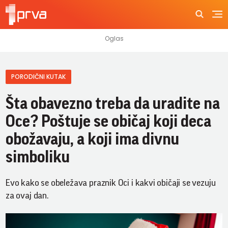
PORODIČNI KUTAK
Šta obavezno treba da uradite na
Oce? Poštuje se običaj koji deca
obožavaju, a koji ima divnu
simboliku
Evo kako se obeležava praznik Oci i kakvi običaji se vezuju
za ovaj dan.