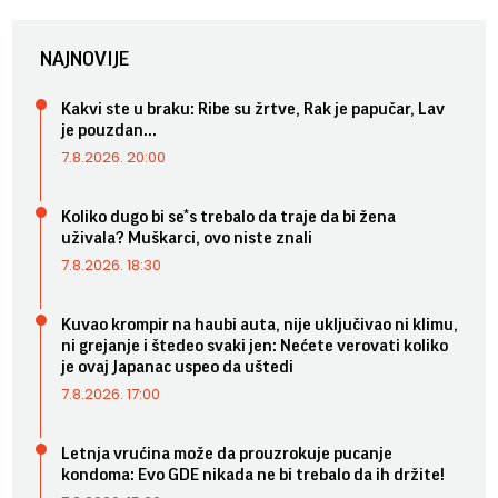
NAJNOVIJE
Kakvi ste u braku: Ribe su žrtve, Rak je papučar, Lav
je pouzdan...
7.8.2026. 20:00
Koliko dugo bi se*s trebalo da traje da bi žena
uživala? Muškarci, ovo niste znali
7.8.2026. 18:30
Kuvao krompir na haubi auta, nije uključivao ni klimu,
ni grejanje i štedeo svaki jen: Nećete verovati koliko
je ovaj Japanac uspeo da uštedi
7.8.2026. 17:00
Letnja vrućina može da prouzrokuje pucanje
kondoma: Evo GDE nikada ne bi trebalo da ih držite!