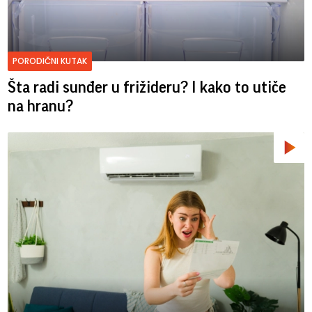
PORODIČNI KUTAK
Šta radi sunđer u frižideru? I kako to utiče
na hranu?