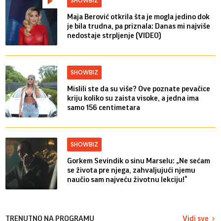
SHOWBIZ
Maja Berović otkrila šta je mogla jedino dok
je bila trudna, pa priznala: Danas mi najviše
nedostaje strpljenje (VIDEO)
SHOWBIZ
Mislili ste da su više? Ove poznate pevačice
kriju koliko su zaista visoke, a jedna ima
samo 156 centimetara
SHOWBIZ
Gorkem Sevindik o sinu Marselu: „Ne sećam
se života pre njega, zahvaljujući njemu
naučio sam najveću životnu lekciju!“
TRENUTNO NA PROGRAMU
Vidi sve