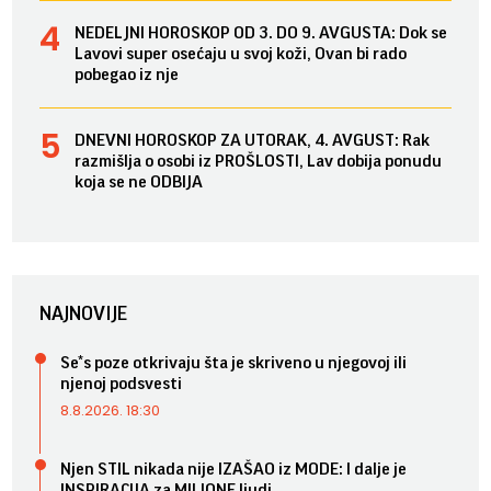
NEDELJNI HOROSKOP OD 3. DO 9. AVGUSTA: Dok se
Lavovi super osećaju u svoj koži, Ovan bi rado
pobegao iz nje
DNEVNI HOROSKOP ZA UTORAK, 4. AVGUST: Rak
razmišlja o osobi iz PROŠLOSTI, Lav dobija ponudu
koja se ne ODBIJA
NAJNOVIJE
Se*s poze otkrivaju šta je skriveno u njegovoj ili
njenoj podsvesti
8.8.2026. 18:30
Njen STIL nikada nije IZAŠAO iz MODE: I dalje je
INSPIRACIJA za MILIONE ljudi