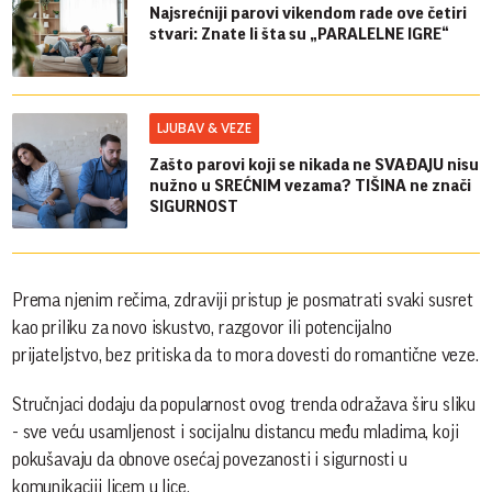
Najsrećniji parovi vikendom rade ove četiri
stvari: Znate li šta su „PARALELNE IGRE“
LJUBAV & VEZE
Zašto parovi koji se nikada ne SVAĐAJU nisu
nužno u SREĆNIM vezama? TIŠINA ne znači
SIGURNOST
Prema njenim rečima, zdraviji pristup je posmatrati svaki susret
kao priliku za novo iskustvo, razgovor ili potencijalno
prijateljstvo, bez pritiska da to mora dovesti do romantične veze.
Stručnjaci dodaju da popularnost ovog trenda odražava širu sliku
- sve veću usamljenost i socijalnu distancu među mladima, koji
pokušavaju da obnove osećaj povezanosti i sigurnosti u
komunikaciji licem u lice.