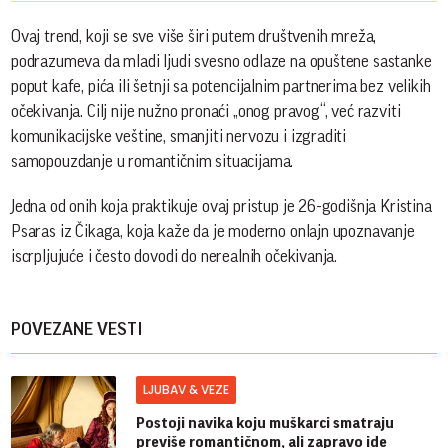
Ovaj trend, koji se sve više širi putem društvenih mreža,
podrazumeva da mladi ljudi svesno odlaze na opuštene sastanke
poput kafe, pića ili šetnji sa potencijalnim partnerima bez velikih
očekivanja. Cilj nije nužno pronaći „onog pravog“, već razviti
komunikacijske veštine, smanjiti nervozu i izgraditi
samopouzdanje u romantičnim situacijama.
Jedna od onih koja praktikuje ovaj pristup je 26-godišnja Kristina
Psaras iz Čikaga, koja kaže da je moderno onlajn upoznavanje
iscrpljujuće i često dovodi do nerealnih očekivanja.
POVEZANE VESTI
LJUBAV & VEZE
Postoji navika koju muškarci smatraju
previše romantičnom, ali zapravo ide