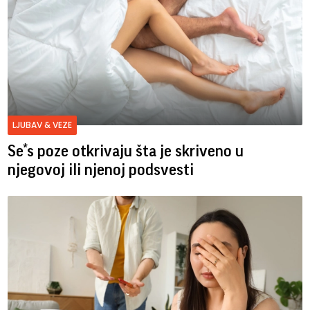
LJUBAV & VEZE
Se*s poze otkrivaju šta je skriveno u
njegovoj ili njenoj podsvesti