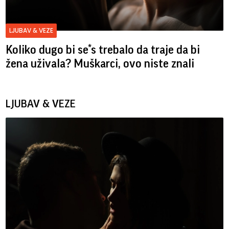
LJUBAV & VEZE
Koliko dugo bi se*s trebalo da traje da bi
žena uživala? Muškarci, ovo niste znali
LJUBAV & VEZE