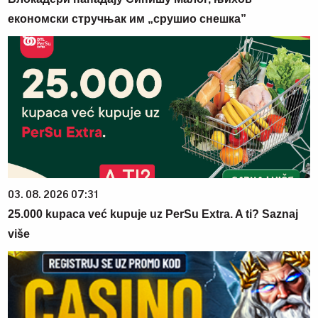
економски стручњак им „срушио снешка”
03. 08. 2026 07:31
25.000 kupaca već kupuje uz PerSu Extra. A ti? Saznaj
više