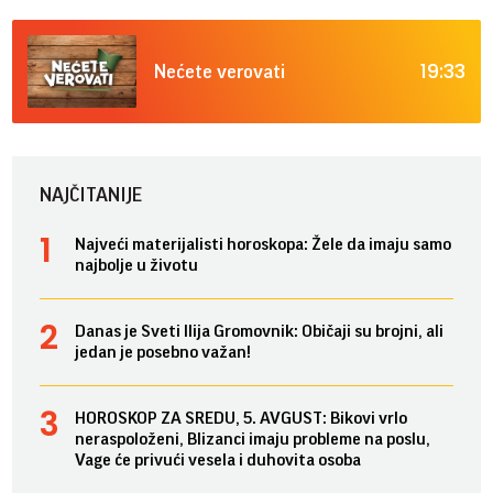
19:33
Nećete verovati
NAJČITANIJE
Najveći materijalisti horoskopa: Žele da imaju samo
najbolje u životu
Danas je Sveti Ilija Gromovnik: Običaji su brojni, ali
jedan je posebno važan!
HOROSKOP ZA SREDU, 5. AVGUST: Bikovi vrlo
neraspoloženi, Blizanci imaju probleme na poslu,
Vage će privući vesela i duhovita osoba