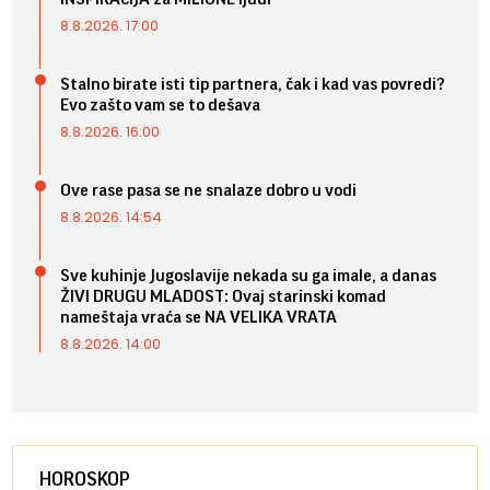
8.8.2026. 17:00
Stalno birate isti tip partnera, čak i kad vas povredi?
Evo zašto vam se to dešava
8.8.2026. 16:00
Ove rase pasa se ne snalaze dobro u vodi
8.8.2026. 14:54
Sve kuhinje Jugoslavije nekada su ga imale, a danas
ŽIVI DRUGU MLADOST: Ovaj starinski komad
nameštaja vraća se NA VELIKA VRATA
8.8.2026. 14:00
HOROSKOP