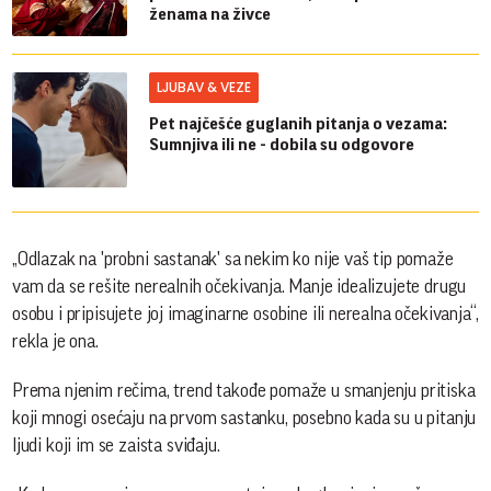
ženama na živce
LJUBAV & VEZE
Pet najčešće guglanih pitanja o vezama:
Sumnjiva ili ne - dobila su odgovore
„Odlazak na 'probni sastanak' sa nekim ko nije vaš tip pomaže
vam da se rešite nerealnih očekivanja. Manje idealizujete drugu
osobu i pripisujete joj imaginarne osobine ili nerealna očekivanja“,
rekla je ona.
Prema njenim rečima, trend takođe pomaže u smanjenju pritiska
koji mnogi osećaju na prvom sastanku, posebno kada su u pitanju
ljudi koji im se zaista sviđaju.