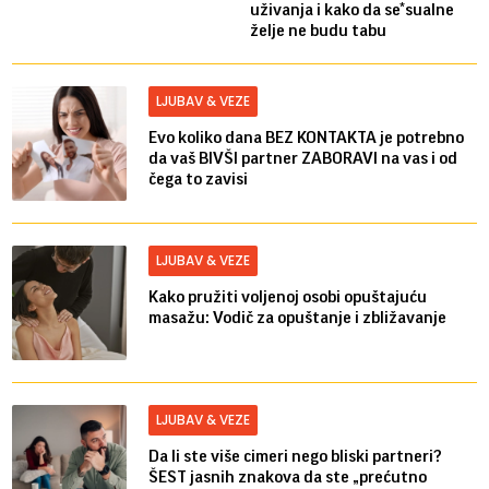
uživanja i kako da se*sualne
želje ne budu tabu
LJUBAV & VEZE
Evo koliko dana BEZ KONTAKTA je potrebno
da vaš BIVŠI partner ZABORAVI na vas i od
čega to zavisi
LJUBAV & VEZE
Kako pružiti voljenoj osobi opuštajuću
masažu: Vodič za opuštanje i zbližavanje
LJUBAV & VEZE
Da li ste više cimeri nego bliski partneri?
ŠEST jasnih znakova da ste „prećutno