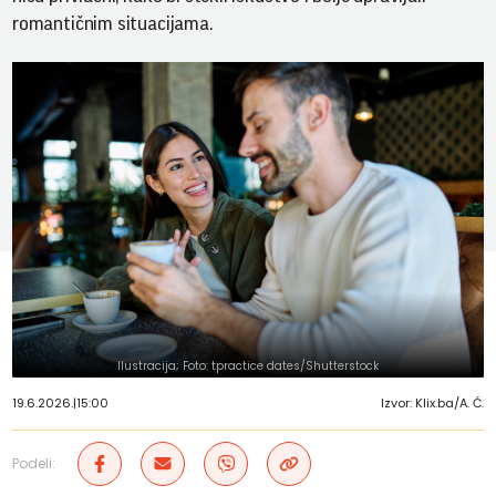
romantičnim situacijama.
Ilustracija; Foto: tpractice dates/Shutterstock
19.6.2026.
|
15:00
Izvor: Klix.ba/A. Ć.
Podeli: