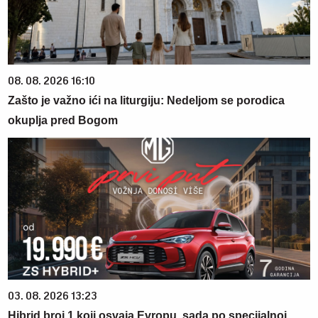
08. 08. 2026 16:10
Zašto je važno ići na liturgiju: Nedeljom se porodica
okuplja pred Bogom
03. 08. 2026 13:23
Hibrid broj 1 koji osvaja Evropu, sada po specijalnoj