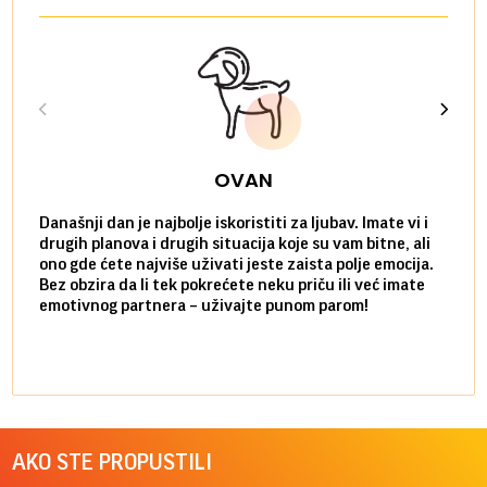
OVAN
Današnji dan je najbolje iskoristiti za ljubav. Imate vi i
Ako v
drugih planova i drugih situacija koje su vam bitne, ali
do ma
ono gde ćete najviše uživati jeste zaista polje emocija.
van g
Bez obzira da li tek pokrećete neku priču ili već imate
društ
emotivnog partnera – uživajte punom parom!
kolik
AKO STE PROPUSTILI