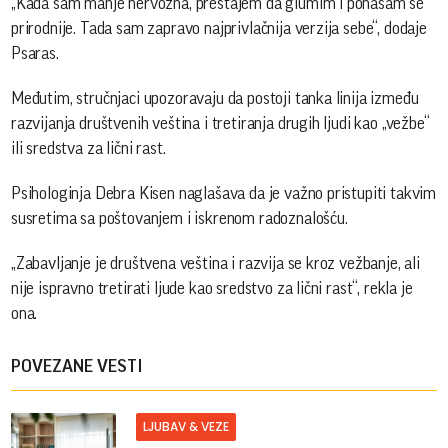
„Kada sam manje nervozna, prestajem da glumim i ponašam se
prirodnije. Tada sam zapravo najprivlačnija verzija sebe“, dodaje
Psaras.
Međutim, stručnjaci upozoravaju da postoji tanka linija između
razvijanja društvenih veština i tretiranja drugih ljudi kao „vežbe“
ili sredstva za lični rast.
Psihologinja Debra Kisen naglašava da je važno pristupiti takvim
susretima sa poštovanjem i iskrenom radoznalošću.
„Zabavljanje je društvena veština i razvija se kroz vežbanje, ali
nije ispravno tretirati ljude kao sredstvo za lični rast“, ​​rekla je
ona.
POVEZANE VESTI
LJUBAV & VEZE