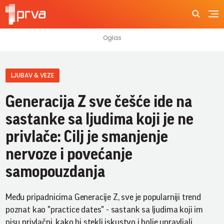
LJUBAV & VEZE
Generacija Z sve češće ide na
sastanke sa ljudima koji je ne
privlače: Cilj je smanjenje
nervoze i povećanje
samopouzdanja
Među pripadnicima Generacije Z, sve je popularniji trend
poznat kao "practice dates" - sastank sa ljudima koji im
nisu privlačni, kako bi stekli iskustvo i bolje upravljali