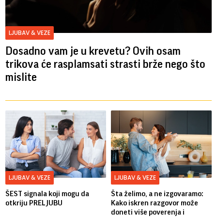
LJUBAV & VEZE
Dosadno vam je u krevetu? Ovih osam
trikova će rasplamsati strasti brže nego što
mislite
LJUBAV & VEZE
LJUBAV & VEZE
ŠEST signala koji mogu da
Šta želimo, a ne izgovaramo:
otkriju PRELJUBU
Kako iskren razgovor može
doneti više poverenja i