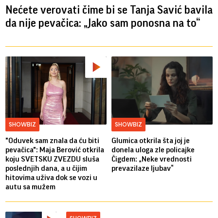
Nećete verovati čime bi se Tanja Savić bavila
da nije pevačica: „Jako sam ponosna na to“
SHOWBIZ
SHOWBIZ
"Oduvek sam znala da ću biti
Glumica otkrila šta joj je
pevačica": Maja Berović otkrila
donela uloga zle policajke
koju SVETSKU ZVEZDU sluša
Čigdem: „Neke vrednosti
poslednjih dana, a u čijim
prevazilaze ljubav“
hitovima uživa dok se vozi u
autu sa mužem