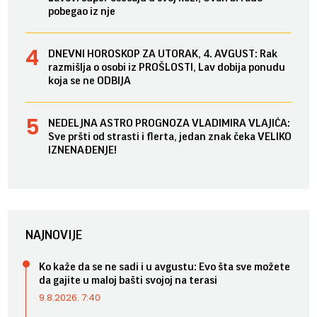
pobegao iz nje
DNEVNI HOROSKOP ZA UTORAK, 4. AVGUST: Rak
razmišlja o osobi iz PROŠLOSTI, Lav dobija ponudu
koja se ne ODBIJA
NEDELJNA ASTRO PROGNOZA VLADIMIRA VLAJIĆA:
Sve pršti od strasti i flerta, jedan znak čeka VELIKO
IZNENAĐENJE!
NAJNOVIJE
Ko kaže da se ne sadi i u avgustu: Evo šta sve možete
da gajite u maloj bašti svojoj na terasi
9.8.2026. 7:40