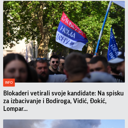
INFO
Blokaderi vetirali svoje kandidate: Na spisku
za izbacivanje i Bodiroga, Vidić, Đokić,
Lompar...