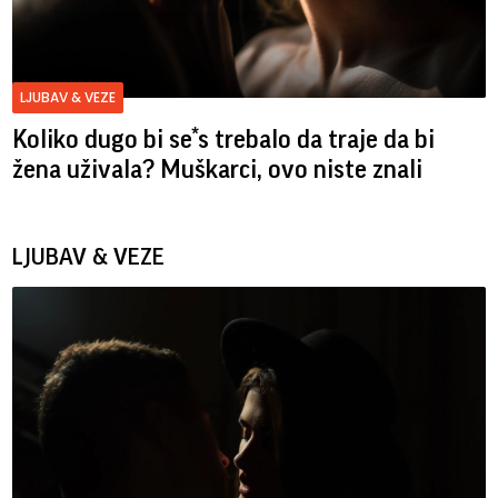
LJUBAV & VEZE
Koliko dugo bi se*s trebalo da traje da bi
žena uživala? Muškarci, ovo niste znali
LJUBAV & VEZE