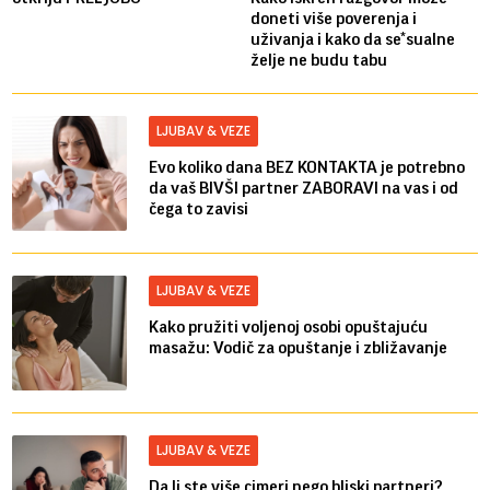
doneti više poverenja i
uživanja i kako da se*sualne
želje ne budu tabu
LJUBAV & VEZE
Evo koliko dana BEZ KONTAKTA je potrebno
da vaš BIVŠI partner ZABORAVI na vas i od
čega to zavisi
LJUBAV & VEZE
Kako pružiti voljenoj osobi opuštajuću
masažu: Vodič za opuštanje i zbližavanje
LJUBAV & VEZE
Da li ste više cimeri nego bliski partneri?