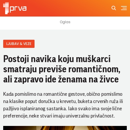
LJUBAV & VEZE
Postoji navika koju muškarci
smatraju previše romantičnom,
ali zapravo ide ženama na živce
Kada pomislimo na romantične gestove, obično pomislimo
na klasike poput doručka u krevetu, buketa crvenih ruža ili
pažljivo isplaniranog sastanka. Iako svako ima svoje lične
preferencije, neke stvari imaju univerzalnu privlačnost.