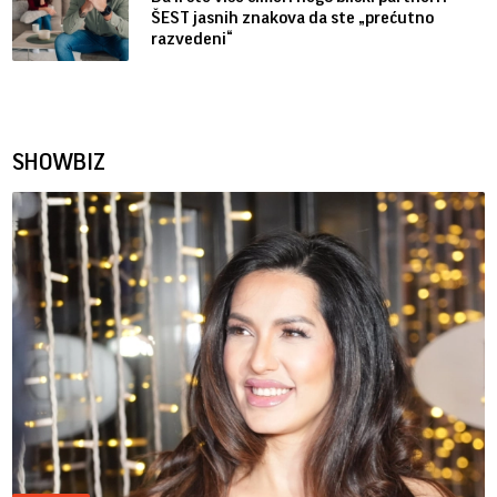
ŠEST jasnih znakova da ste „prećutno
razvedeni“
SHOWBIZ