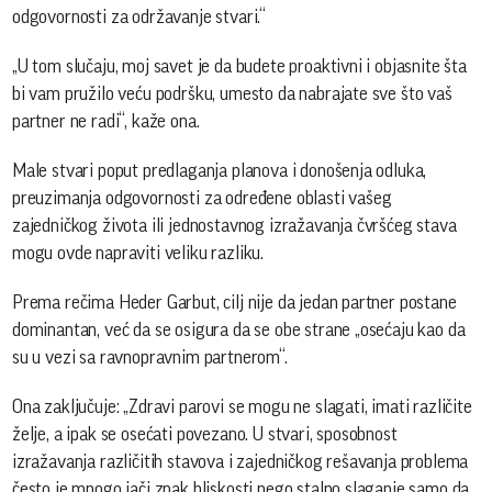
odgovornosti za održavanje stvari.“
„U tom slučaju, moj savet je da budete proaktivni i objasnite šta
bi vam pružilo veću podršku, umesto da nabrajate sve što vaš
partner ne radi“, kaže ona.
Male stvari poput predlaganja planova i donošenja odluka,
preuzimanja odgovornosti za određene oblasti vašeg
zajedničkog života ili jednostavnog izražavanja čvršćeg stava
mogu ovde napraviti veliku razliku.
Prema rečima Heder Garbut, cilj nije da jedan partner postane
dominantan, već da se osigura da se obe strane „osećaju kao da
su u vezi sa ravnopravnim partnerom“.
Ona zaključuje: „Zdravi parovi se mogu ne slagati, imati različite
želje, a ipak se osećati povezano. U stvari, sposobnost
izražavanja različitih stavova i zajedničkog rešavanja problema
često je mnogo jači znak bliskosti nego stalno slaganje samo da