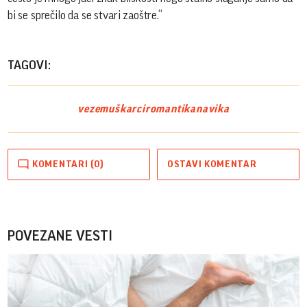
bi se sprečilo da se stvari zaoštre.“
TAGOVI:
veze
muškarci
romantika
navika
KOMENTARI (0)
OSTAVI KOMENTAR
POVEZANE VESTI