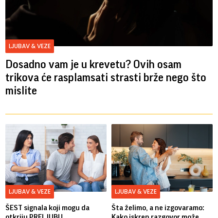
LJUBAV & VEZE
Dosadno vam je u krevetu? Ovih osam
trikova će rasplamsati strasti brže nego što
mislite
LJUBAV & VEZE
LJUBAV & VEZE
ŠEST signala koji mogu da
Šta želimo, a ne izgovaramo:
otkriju PRELJUBU
Kako iskren razgovor može