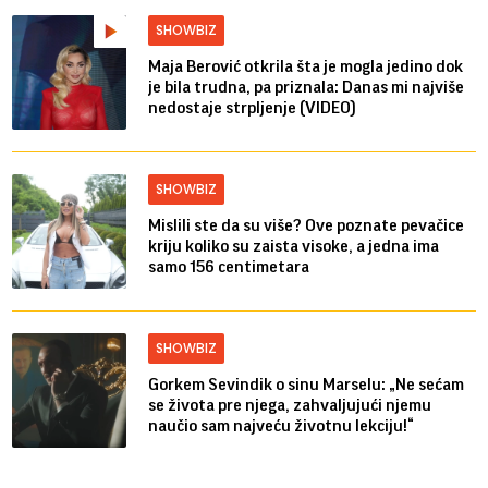
SHOWBIZ
Maja Berović otkrila šta je mogla jedino dok
je bila trudna, pa priznala: Danas mi najviše
nedostaje strpljenje (VIDEO)
SHOWBIZ
Mislili ste da su više? Ove poznate pevačice
kriju koliko su zaista visoke, a jedna ima
samo 156 centimetara
SHOWBIZ
Gorkem Sevindik o sinu Marselu: „Ne sećam
se života pre njega, zahvaljujući njemu
naučio sam najveću životnu lekciju!“