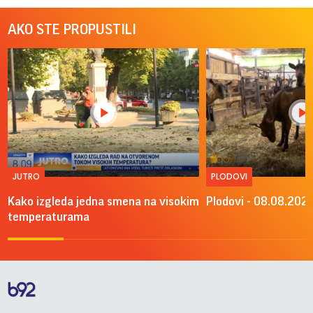
AKO STE PROPUSTILI
JUTRO
PLODOVI
Kako izgleda jedna smena na visokim
Plodovi - 08.08.2026
temperaturama