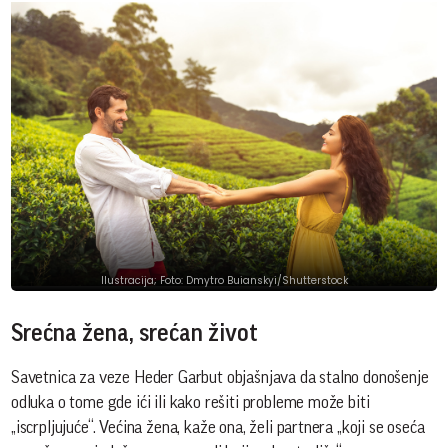
Ilustracija; Foto: Dmytro Buianskyi/Shutterstock
Srećna žena, srećan život
Savetnica za veze Heder Garbut objašnjava da stalno donošenje
odluka o tome gde ići ili kako rešiti probleme može biti
„iscrpljujuće“. Većina žena, kaže ona, želi partnera „koji se oseća