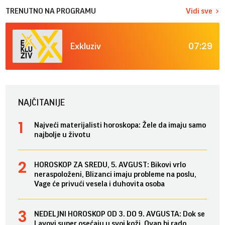
TRENUTNO NA PROGRAMU
Vidi sve
07:29
Exkluziv
NAJČITANIJE
Najveći materijalisti horoskopa: Žele da imaju samo
najbolje u životu
HOROSKOP ZA SREDU, 5. AVGUST: Bikovi vrlo
neraspoloženi, Blizanci imaju probleme na poslu,
Vage će privući vesela i duhovita osoba
NEDELJNI HOROSKOP OD 3. DO 9. AVGUSTA: Dok se
Lavovi super osećaju u svoj koži, Ovan bi rado