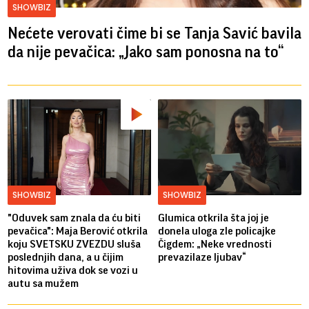
SHOWBIZ
Nećete verovati čime bi se Tanja Savić bavila
da nije pevačica: „Jako sam ponosna na to“
SHOWBIZ
SHOWBIZ
"Oduvek sam znala da ću biti
Glumica otkrila šta joj je
pevačica": Maja Berović otkrila
donela uloga zle policajke
koju SVETSKU ZVEZDU sluša
Čigdem: „Neke vrednosti
poslednjih dana, a u čijim
prevazilaze ljubav“
hitovima uživa dok se vozi u
autu sa mužem