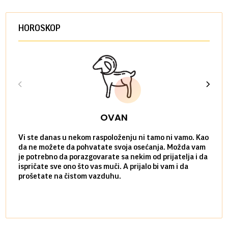
HOROSKOP
OVAN
Vi ste danas u nekom raspoloženju ni tamo ni vamo. Kao
Danas
da ne možete da pohvatate svoja osećanja. Možda vam
posve
je potrebno da porazgovarate sa nekim od prijatelja i da
susre
ispričate sve ono što vas muči. A prijalo bi vam i da
volel
prošetate na čistom vazduhu.
način