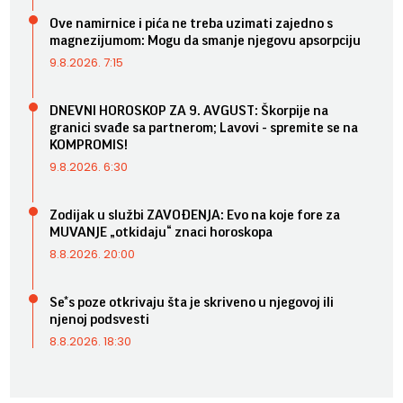
Ove namirnice i pića ne treba uzimati zajedno s
magnezijumom: Mogu da smanje njegovu apsorpciju
9.8.2026. 7:15
DNEVNI HOROSKOP ZA 9. AVGUST: Škorpije na
granici svađe sa partnerom; Lavovi - spremite se na
KOMPROMIS!
9.8.2026. 6:30
Zodijak u službi ZAVOĐENJA: Evo na koje fore za
MUVANJE „otkidaju“ znaci horoskopa
8.8.2026. 20:00
Se*s poze otkrivaju šta je skriveno u njegovoj ili
njenoj podsvesti
8.8.2026. 18:30