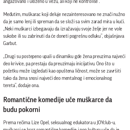
angažovano i uloženo u vezu, ali koji ne kontroliše“.
Međutim, muškarac koji deluje nezainteresovano ne znači nužno
da je samo lenj ili spreman da se složi sa svim zarad mira u kući.
„Neki muškarci izbegavaju da izražavaju svoje želje jer ne vole
sukobe ili su zabrinuti da će doneti pogrešnu odluku“, objašnjava
Garbut.
„Drugi su postepeno upali u dinamiku gde žena preuzima najveći
deo krivice, pa prestaju da preuzimaju inicijativu. Ono što u
početku može izgledati kao opuštena ličnost, može se završiti
tako da žena snosi najveći deo mentalnog i emocionalnog
tereta“, dodaje ona.
Romantične komedije uče muškarce da
budu pokorni
Prema rečima Lize Opel, seksualnog edukatora u JOYclub-u,
muškarci se kroz romantične komedije i pop kulturu uče da je