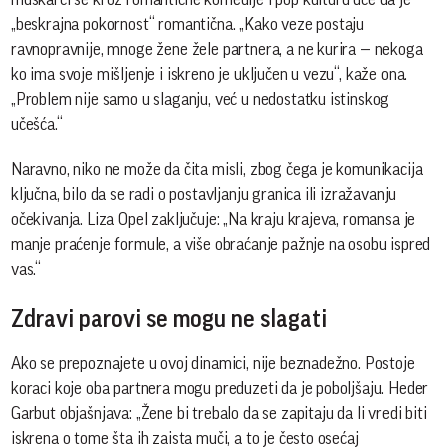
„beskrajna pokornost“ romantična. „Kako veze postaju
ravnopravnije, mnoge žene žele partnera, a ne kurira — nekoga
ko ima svoje mišljenje i iskreno je uključen u vezu“, kaže ona.
„Problem nije samo u slaganju, već u nedostatku istinskog
učešća.“
Naravno, niko ne može da čita misli, zbog čega je komunikacija
ključna, bilo da se radi o postavljanju granica ili izražavanju
očekivanja. Liza Opel zaključuje: „Na kraju krajeva, romansa je
manje praćenje formule, a više obraćanje pažnje na osobu ispred
vas.“
Zdravi parovi se mogu ne slagati
Ako se prepoznajete u ovoj dinamici, nije beznadežno. Postoje
koraci koje oba partnera mogu preduzeti da je poboljšaju. Heder
Garbut objašnjava: „Žene bi trebalo da se zapitaju da li vredi biti
iskrena o tome šta ih zaista muči, a to je često osećaj