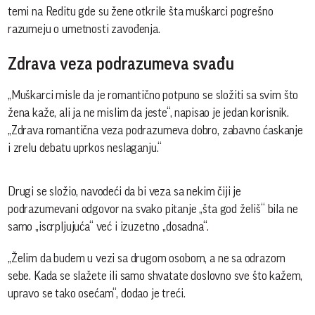
temi na Reditu gde su žene otkrile šta muškarci pogrešno
razumeju o umetnosti zavođenja.
Zdrava veza podrazumeva svađu
„Muškarci misle da je romantično potpuno se složiti sa svim što
žena kaže, ali ja ne mislim da jeste“, napisao je jedan korisnik.
„Zdrava romantična veza podrazumeva dobro, zabavno ćaskanje
i zrelu debatu uprkos neslaganju.“
Drugi se složio, navodeći da bi veza sa nekim čiji je
podrazumevani odgovor na svako pitanje „šta god želiš“ bila ne
samo „iscrpljujuća“ već i izuzetno „dosadna“.
„Želim da budem u vezi sa drugom osobom, a ne sa odrazom
sebe. Kada se slažete ili samo shvatate doslovno sve što kažem,
upravo se tako osećam“, dodao je treći.