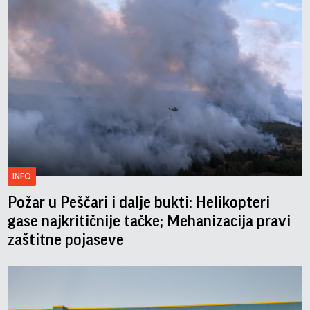
INFO
Požar u Peščari i dalje bukti: Helikopteri
gase najkritičnije tačke; Mehanizacija pravi
zaštitne pojaseve