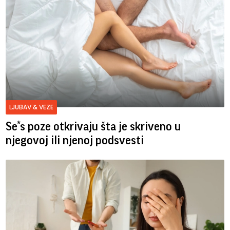
LJUBAV & VEZE
Se*s poze otkrivaju šta je skriveno u
njegovoj ili njenoj podsvesti