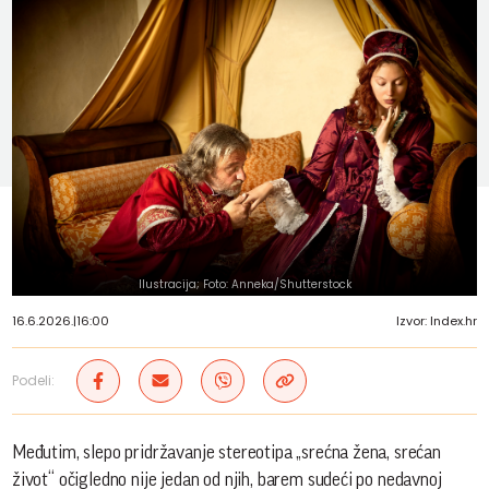
Ilustracija; Foto: Anneka/Shutterstock
16.6.2026.
|
16:00
Izvor: Index.hr
Podeli:
Međutim, slepo pridržavanje stereotipa „srećna žena, srećan
život“ očigledno nije jedan od njih, barem sudeći po nedavnoj