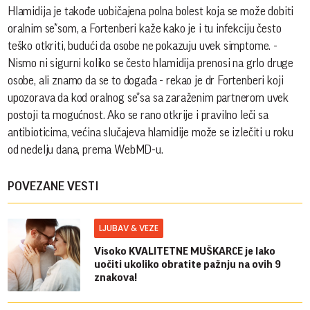
Hlamidija je takođe uobičajena polna bolest koja se može dobiti
oralnim se*som, a Fortenberi kaže kako je i tu infekciju često
teško otkriti, budući da osobe ne pokazuju uvek simptome. -
Nismo ni sigurni koliko se često hlamidija prenosi na grlo druge
osobe, ali znamo da se to događa - rekao je dr Fortenberi koji
upozorava da kod oralnog se*sa sa zaraženim partnerom uvek
postoji ta mogućnost. Ako se rano otkrije i pravilno leči sa
antibioticima, većina slučajeva hlamidije može se izlečiti u roku
od nedelju dana, prema WebMD-u.
POVEZANE VESTI
LJUBAV & VEZE
Visoko KVALITETNE MUŠKARCE je lako
uočiti ukoliko obratite pažnju na ovih 9
znakova!