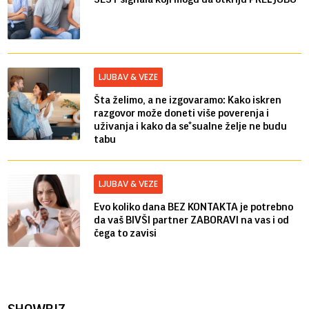
LJUBAV & VEZE
Šta želimo, a ne izgovaramo: Kako iskren
razgovor može doneti više poverenja i
uživanja i kako da se*sualne želje ne budu
tabu
LJUBAV & VEZE
Evo koliko dana BEZ KONTAKTA je potrebno
da vaš BIVŠI partner ZABORAVI na vas i od
čega to zavisi