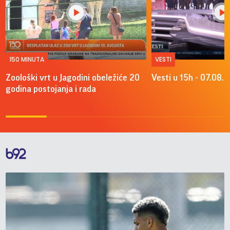
150 MINUTA
VESTI
Zoološki vrt u Jagodini obeležiće 20
Vesti u 15h - 07.08.
godina postojanja i rada