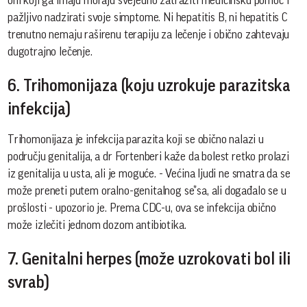
oni koji ga imaju moraju svejedno zatražiti medicinsku pomoć i
pažljivo nadzirati svoje simptome. Ni hepatitis B, ni hepatitis C
trenutno nemaju raširenu terapiju za lečenje i obično zahtevaju
dugotrajno lečenje.
6. Trihomonijaza (koju uzrokuje parazitska
infekcija)
Trihomonijaza je infekcija parazita koji se obično nalazi u
području genitalija, a dr Fortenberi kaže da bolest retko prolazi
iz genitalija u usta, ali je moguće. - Većina ljudi ne smatra da se
može preneti putem oralno-genitalnog se*sa, ali događalo se u
prošlosti - upozorio je. Prema CDC-u, ova se infekcija obično
može izlečiti jednom dozom antibiotika.
7. Genitalni herpes (može uzrokovati bol ili
svrab)