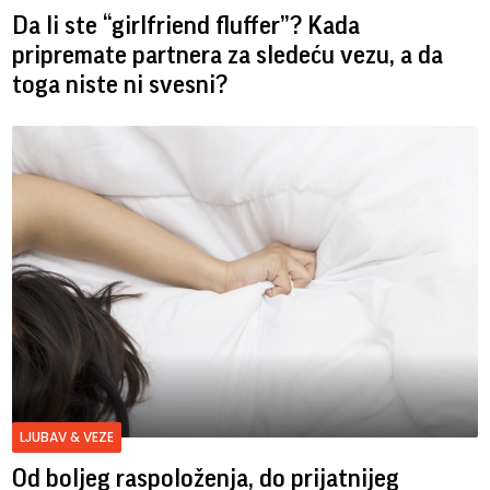
Da li ste “girlfriend fluffer”? Kada
pripremate partnera za sledeću vezu, a da
toga niste ni svesni?
LJUBAV & VEZE
Od boljeg raspoloženja, do prijatnijeg