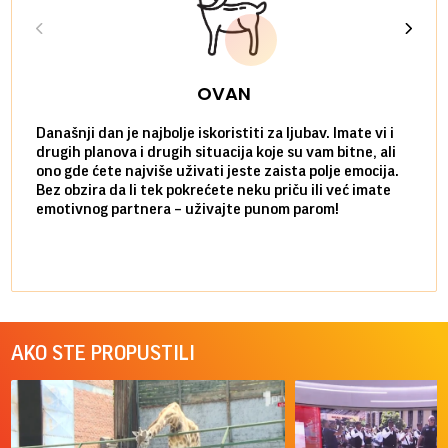
OVAN
Današnji dan je najbolje iskoristiti za ljubav. Imate vi i
Ako v
drugih planova i drugih situacija koje su vam bitne, ali
do ma
ono gde ćete najviše uživati jeste zaista polje emocija.
van g
Bez obzira da li tek pokrećete neku priču ili već imate
društ
emotivnog partnera – uživajte punom parom!
kolik
AKO STE PROPUSTILI