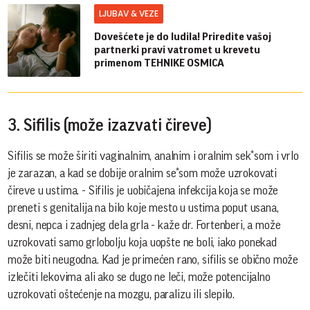
LJUBAV & VEZE
Dovešćete je do ludila! Priredite vašoj
partnerki pravi vatromet u krevetu
primenom TEHNIKE OSMICA
3. Sifilis (može izazvati čireve)
Sifilis se može širiti vaginalnim, analnim i oralnim sek*som i vrlo
je zarazan, a kad se dobije oralnim se*som može uzrokovati
čireve u ustima. - Sifilis je uobičajena infekcija koja se može
preneti s genitalija na bilo koje mesto u ustima poput usana,
desni, nepca i zadnjeg dela grla - kaže dr. Fortenberi, a može
uzrokovati samo grlobolju koja uopšte ne boli, iako ponekad
može biti neugodna. Kad je primećen rano, sifilis se obično može
izlečiti lekovima ali ako se dugo ne leči, može potencijalno
uzrokovati oštećenje na mozgu, paralizu ili slepilo.