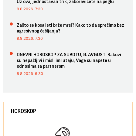
Uz ovaj jednostavan trik, zaboravićete na peglu
8.8.2026. 7:30
Zašto se kosa leti brže mrsi? Kako to da sprečimo bez
agresivnog češljanja?
8.8.2026. 7:30
DNEVNI HOROSKOP ZA SUBOTU, 8. AVGUST: Rakovi
su nepažljivi i misli im lutaju, Vage su napete u
odnosima sa partnerom
8.8.2026. 6:30
HOROSKOP