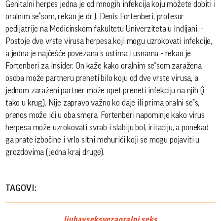
Genitalni herpes jedna je od mnogih infekcija koju možete dobiti i
oralnim se*som, rekao je dr J. Denis Fortenberi, profesor
pedijatrije na Medicinskom fakultetu Univerziteta u Indijani. -
Postoje dve vrste virusa herpesa koji mogu uzrokovati infekcije,
a jedna je najčešće povezana s ustima i usnama - rekao je
Fortenberi za Insider. On kaže kako oralnim se*som zaražena
osoba može partneru preneti bilo koju od dve vrste virusa, a
jednom zaraženi partner može opet preneti infekciju na njih (i
tako u krug). Nije zapravo važno ko daje ili prima oralni se*s,
prenos može ići u oba smera. Fortenberi napominje kako virus
herpesa može uzrokovati svrab i slabiju bol, iritaciju, a ponekad
ga prate izbočine i vrlo sitni mehurići koji se mogu pojaviti u
grozdovima (jedna kraj druge).
TAGOVI:
ljubav
seks
veza
oralni seks