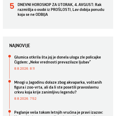
DNEVNI HOROSKOP ZA UTORAK, 4. AVGUST: Rak
razmišlja o osobi iz PROŠLOSTI, Lav dobija ponudu
koja se ne ODBIJA
NAJNOVIJE
Glumica otkrila šta joj je donela uloga zle policajke
Čigdem: „Neke vrednosti prevazilaze ljubav“
8.8.2026. 8:11
Mnogi u Jagodinu dolaze zbog akvaparka, voštanih
figura i zoo-vrta, ali da li ste posetili pravoslavnu
crkvu koja krije zanimljivu legendu?
8.8.2026. 7:52
Peglanje veša tokom letnjih vrućina je pravi izazov: