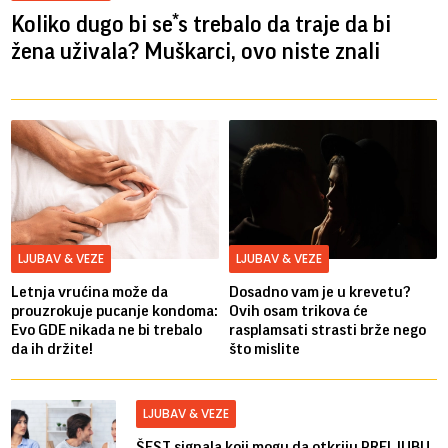
Koliko dugo bi se*s trebalo da traje da bi
žena uživala? Muškarci, ovo niste znali
LJUBAV & VEZE
LJUBAV & VEZE
Letnja vrućina može da
Dosadno vam je u krevetu?
prouzrokuje pucanje kondoma:
Ovih osam trikova će
Evo GDE nikada ne bi trebalo
rasplamsati strasti brže nego
da ih držite!
što mislite
LJUBAV & VEZE
ŠEST signala koji mogu da otkriju PRELJUBU