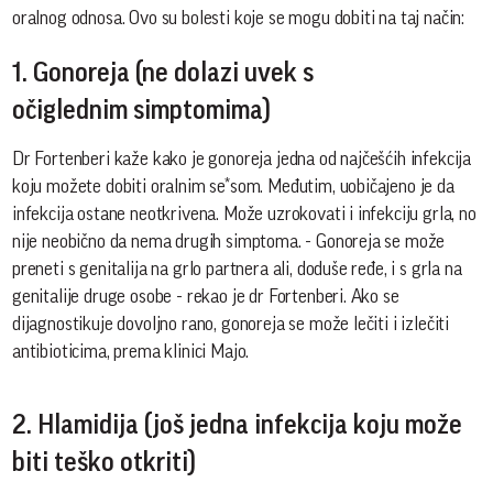
oralnog odnosa. Ovo su bolesti koje se mogu dobiti na taj način:
1. Gonoreja (ne dolazi uvek s
očiglednim simptomima)
Dr Fortenberi kaže kako je gonoreja jedna od najčešćih infekcija
koju možete dobiti oralnim se*som. Međutim, uobičajeno je da
infekcija ostane neotkrivena. Može uzrokovati i infekciju grla, no
nije neobično da nema drugih simptoma. - Gonoreja se može
preneti s genitalija na grlo partnera ali, doduše ređe, i s grla na
genitalije druge osobe - rekao je dr Fortenberi. Ako se
dijagnostikuje dovoljno rano, gonoreja se može lečiti i izlečiti
antibioticima, prema klinici Majo.
2. Hlamidija (još jedna infekcija koju može
biti teško otkriti)