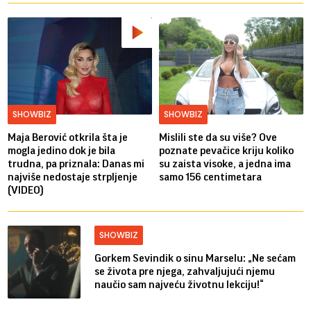
SHOWBIZ
SHOWBIZ
Maja Berović otkrila šta je
Mislili ste da su više? Ove
mogla jedino dok je bila
poznate pevačice kriju koliko
trudna, pa priznala: Danas mi
su zaista visoke, a jedna ima
najviše nedostaje strpljenje
samo 156 centimetara
(VIDEO)
SHOWBIZ
Gorkem Sevindik o sinu Marselu: „Ne sećam
se života pre njega, zahvaljujući njemu
naučio sam najveću životnu lekciju!“