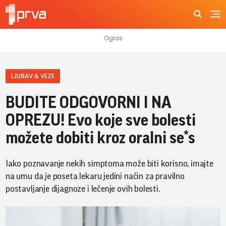
LJUBAV & VEZE
BUDITE ODGOVORNI I NA
OPREZU! Evo koje sve bolesti
možete dobiti kroz oralni se*s
Iako poznavanje nekih simptoma može biti korisno, imajte
na umu da je poseta lekaru jedini način za pravilno
postavljanje dijagnoze i lečenje ovih bolesti.