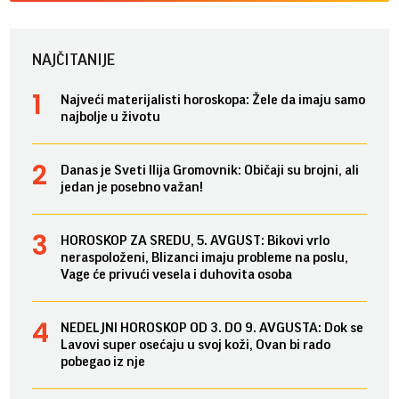
NAJČITANIJE
Najveći materijalisti horoskopa: Žele da imaju samo
najbolje u životu
Danas je Sveti Ilija Gromovnik: Običaji su brojni, ali
jedan je posebno važan!
HOROSKOP ZA SREDU, 5. AVGUST: Bikovi vrlo
neraspoloženi, Blizanci imaju probleme na poslu,
Vage će privući vesela i duhovita osoba
NEDELJNI HOROSKOP OD 3. DO 9. AVGUSTA: Dok se
Lavovi super osećaju u svoj koži, Ovan bi rado
pobegao iz nje