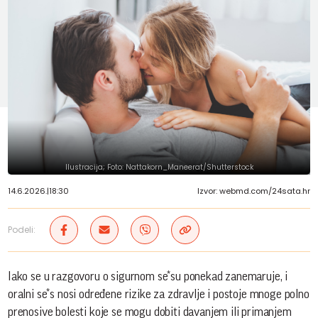
Ilustracija; Foto: Nattakorn_Maneerat/Shutterstock
14.6.2026.
|
18:30
Izvor: webmd.com/24sata.hr
Podeli:
Iako se u razgovoru o sigurnom se*su ponekad zanemaruje, i
oralni se*s nosi određene rizike za zdravlje i postoje mnoge polno
prenosive bolesti koje se mogu dobiti davanjem ili primanjem