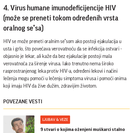
4. Virus humane imunodeficijencije HIV
(može se preneti tokom određenih vrsta
oralnog se*sa)
HIV se može preneti oralnim se*som ako postoji ejakulacija u
usta i grlo, što povećava verovatnoću da se infekcija ostvari -
objasnio je lekar, ali kaže da bez ejakulacije postoji mala
verovatnoća za širenje virusa. Iako trenutno nema široko
rasprostranjenog leka protiv HIV-a, određeni lekovi i načini
lečenja mogu pomoći u lečenju simptoma virusa i pomoći onima
koji imaju HIV da žive dužim, zdravijim životom.
POVEZANE VESTI
LJUBAV & VEZE
9 stvari o kojima oženjeni muškarci stalno