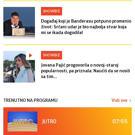
SHOWBIZ
Događaj koji je Banderasu potpuno promenio
život: Srčani udar je bio najbolja stvar koja
mi se ikada dogodila!
SHOWBIZ
Jovana Pajić progovorila o novoj-staroj
popularnosti, pa priznala: Naučiš da se nosiš
sa tim...
TRENUTNO NA PROGRAMU
Vidi sve
07:55
JUTRO