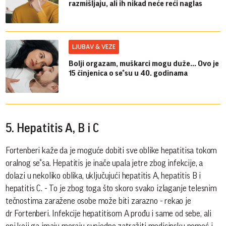
razmišljaju, ali ih nikad neće reći naglas
LJUBAV & VEZE
Bolji orgazam, muškarci mogu duže... Ovo je
15 činjenica o se*su u 40. godinama
5. Hepatitis A, B i C
Fortenberi kaže da je moguće dobiti sve oblike hepatitisa tokom
oralnog se*sa. Hepatitis je inače upala jetre zbog infekcije, a
dolazi u nekoliko oblika, uključujući hepatitis A, hepatitis B i
hepatitis C. - To je zbog toga što skoro svako izlaganje telesnim
tečnostima zaražene osobe može biti zarazno - rekao je
dr Fortenberi. Infekcije hepatitisom A prođu i same od sebe, ali