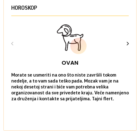
HOROSKOP
OVAN
Morate se usmeriti na ono što niste završili tokom
Sve n
nedelje, a to vam sada teško pada. Mozak vam je na
potpu
nekoj desetoj strani i biće vam potrebna velika
stvar
organizovanost da sve privedete kraju. Veče namenjeno
tempo
za druženja i kontakte sa prijateljima. Tajni flert.
najbl