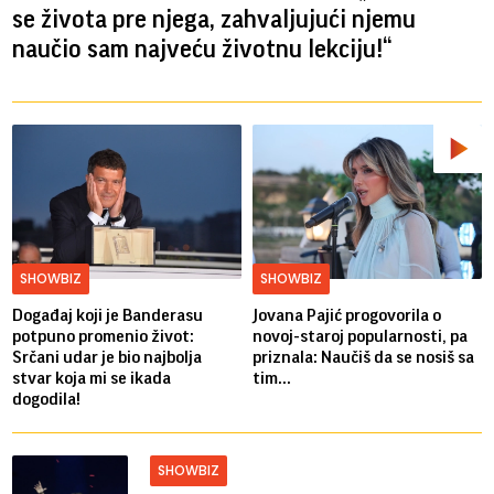
se života pre njega, zahvaljujući njemu
naučio sam najveću životnu lekciju!“
SHOWBIZ
SHOWBIZ
Događaj koji je Banderasu
Jovana Pajić progovorila o
potpuno promenio život:
novoj-staroj popularnosti, pa
Srčani udar je bio najbolja
priznala: Naučiš da se nosiš sa
stvar koja mi se ikada
tim...
dogodila!
SHOWBIZ