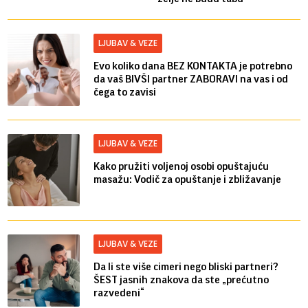
LJUBAV & VEZE
Evo koliko dana BEZ KONTAKTA je potrebno
da vaš BIVŠI partner ZABORAVI na vas i od
čega to zavisi
LJUBAV & VEZE
Kako pružiti voljenoj osobi opuštajuću
masažu: Vodič za opuštanje i zbližavanje
LJUBAV & VEZE
Da li ste više cimeri nego bliski partneri?
ŠEST jasnih znakova da ste „prećutno
razvedeni“