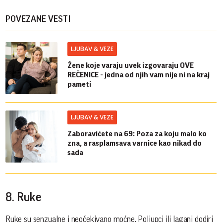
POVEZANE VESTI
LJUBAV & VEZE
Žene koje varaju uvek izgovaraju OVE
REČENICE - jedna od njih vam nije ni na kraj
pameti
LJUBAV & VEZE
Zaboravićete na 69: Poza za koju malo ko
zna, a rasplamsava varnice kao nikad do
sada
8. Ruke
Ruke su senzualne i neočekivano moćne. Poljupci ili lagani dodiri