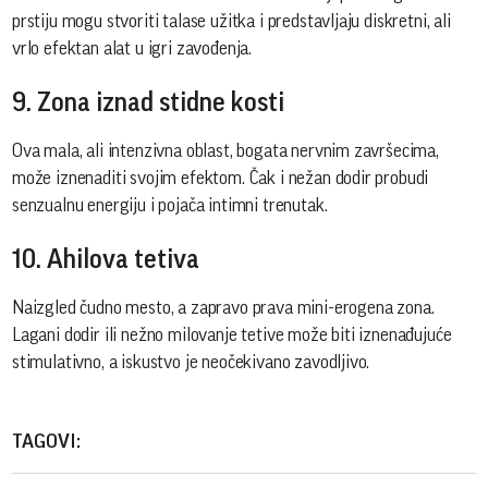
prstiju mogu stvoriti talase užitka i predstavljaju diskretni, ali
vrlo efektan alat u igri zavođenja.
9. Zona iznad stidne kosti
Ova mala, ali intenzivna oblast, bogata nervnim završecima,
može iznenaditi svojim efektom. Čak i nežan dodir probudi
senzualnu energiju i pojača intimni trenutak.
10. Ahilova tetiva
Naizgled čudno mesto, a zapravo prava mini-erogena zona.
Lagani dodir ili nežno milovanje tetive može biti iznenađujuće
stimulativno, a iskustvo je neočekivano zavodljivo.
TAGOVI: