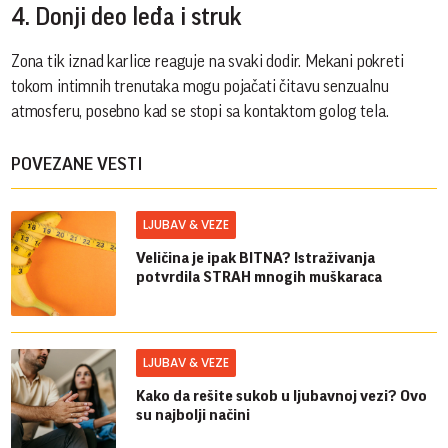
4. Donji deo leđa i struk
Zona tik iznad karlice reaguje na svaki dodir. Mekani pokreti
tokom intimnih trenutaka mogu pojačati čitavu senzualnu
atmosferu, posebno kad se stopi sa kontaktom golog tela.
POVEZANE VESTI
LJUBAV & VEZE
Veličina je ipak BITNA? Istraživanja
potvrdila STRAH mnogih muškaraca
LJUBAV & VEZE
Kako da rešite sukob u ljubavnoj vezi? Ovo
su najbolji načini