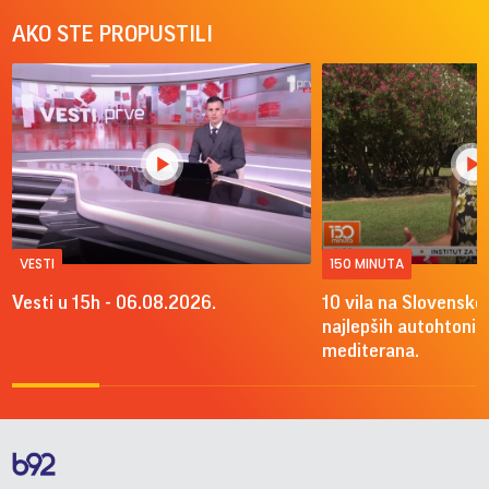
AKO STE PROPUSTILI
VESTI
150 MINUTA
Vesti u 15h - 06.08.2026.
10 vila na Slovenskoj
najlepših autohtonih 
mediterana.