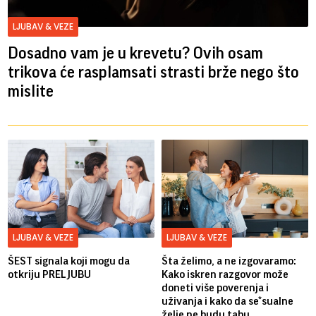
LJUBAV & VEZE
Dosadno vam je u krevetu? Ovih osam
trikova će rasplamsati strasti brže nego što
mislite
LJUBAV & VEZE
LJUBAV & VEZE
ŠEST signala koji mogu da
Šta želimo, a ne izgovaramo:
otkriju PRELJUBU
Kako iskren razgovor može
doneti više poverenja i
uživanja i kako da se*sualne
želje ne budu tabu