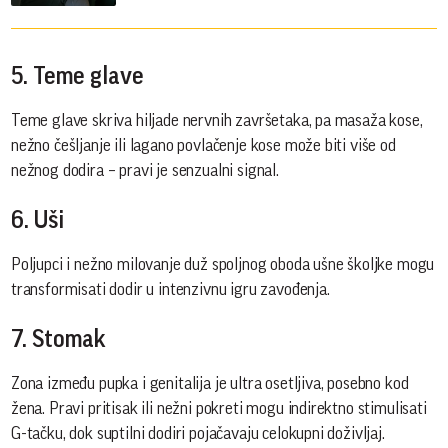
5. Teme glave
Teme glave skriva hiljade nervnih završetaka, pa masaža kose,
nežno češljanje ili lagano povlačenje kose može biti više od
nežnog dodira – pravi je senzualni signal.
6. Uši
Poljupci i nežno milovanje duž spoljnog oboda ušne školjke mogu
transformisati dodir u intenzivnu igru zavođenja.
7. Stomak
Zona između pupka i genitalija je ultra osetljiva, posebno kod
žena. Pravi pritisak ili nežni pokreti mogu indirektno stimulisati
G-tačku, dok suptilni dodiri pojačavaju celokupni doživljaj.