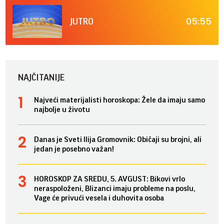
05:55
JUTRO
NAJČITANIJE
Najveći materijalisti horoskopa: Žele da imaju samo
najbolje u životu
Danas je Sveti Ilija Gromovnik: Običaji su brojni, ali
jedan je posebno važan!
HOROSKOP ZA SREDU, 5. AVGUST: Bikovi vrlo
neraspoloženi, Blizanci imaju probleme na poslu,
Vage će privući vesela i duhovita osoba