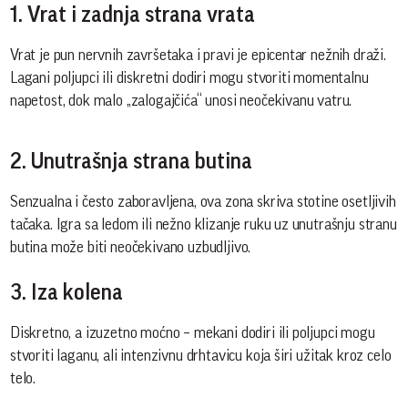
1. Vrat i zadnja strana vrata
Vrat je pun nervnih završetaka i pravi je epicentar nežnih draži.
Lagani poljupci ili diskretni dodiri mogu stvoriti momentalnu
napetost, dok malo „zalogajčića“ unosi neočekivanu vatru.
2. Unutrašnja strana butina
Senzualna i često zaboravljena, ova zona skriva stotine osetljivih
tačaka. Igra sa ledom ili nežno klizanje ruku uz unutrašnju stranu
butina može biti neočekivano uzbudljivo.
3. Iza kolena
Diskretno, a izuzetno moćno – mekani dodiri ili poljupci mogu
stvoriti laganu, ali intenzivnu drhtavicu koja širi užitak kroz celo
telo.