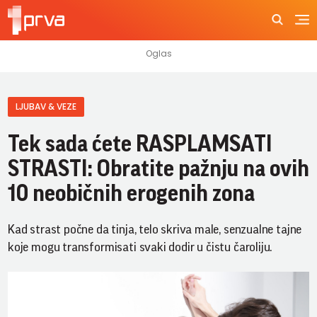
LJUBAV & VEZE
Tek sada ćete RASPLAMSATI
STRASTI: Obratite pažnju na ovih
10 neobičnih erogenih zona
Kad strast počne da tinja, telo skriva male, senzualne tajne
koje mogu transformisati svaki dodir u čistu čaroliju.