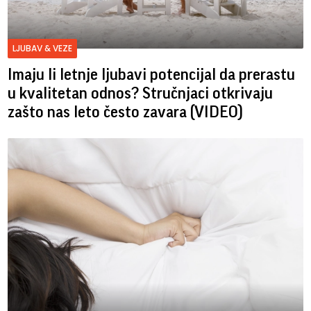
LJUBAV & VEZE
Imaju li letnje ljubavi potencijal da prerastu
u kvalitetan odnos? Stručnjaci otkrivaju
zašto nas leto često zavara (VIDEO)