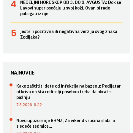
NEDELJNI HOROSKOP OD 3. DO 9. AVGUSTA: Dok se
Lavovi super osećaju u svoj koži, Ovan bi rado
pobegao iz nje
Jeste li pozitivna ili negativna verzija svog znaka
Zodijaka?
NAJNOVIJE
Kako zaštititi dete od infekcija na bazenu: Pedijatar
otkriva na šta roditelji posebno treba da obrate
pažnju
7.8.2026. 9:22
Novo upozorenje RHMZ; Za vikend vrućina slabi, a
sledeće sedmice...