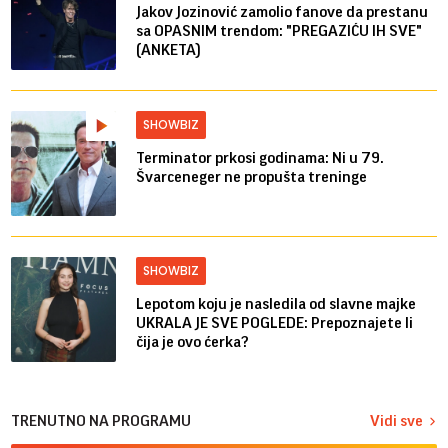
Jakov Jozinović zamolio fanove da prestanu
sa OPASNIM trendom: "PREGAZIĆU IH SVE"
(ANKETA)
SHOWBIZ
Terminator prkosi godinama: Ni u 79.
Švarceneger ne propušta treninge
SHOWBIZ
Lepotom koju je nasledila od slavne majke
UKRALA JE SVE POGLEDE: Prepoznajete li
čija je ovo ćerka?
TRENUTNO NA PROGRAMU
Vidi sve