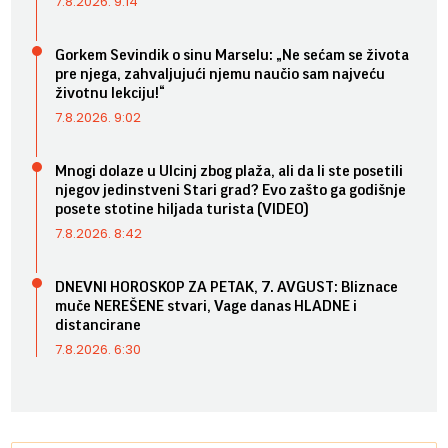
7.8.2026. 9:14
Gorkem Sevindik o sinu Marselu: „Ne sećam se života
pre njega, zahvaljujući njemu naučio sam najveću
životnu lekciju!“
7.8.2026. 9:02
Mnogi dolaze u Ulcinj zbog plaža, ali da li ste posetili
njegov jedinstveni Stari grad? Evo zašto ga godišnje
posete stotine hiljada turista (VIDEO)
7.8.2026. 8:42
DNEVNI HOROSKOP ZA PETAK, 7. AVGUST: Bliznace
muče NEREŠENE stvari, Vage danas HLADNE i
distancirane
7.8.2026. 6:30