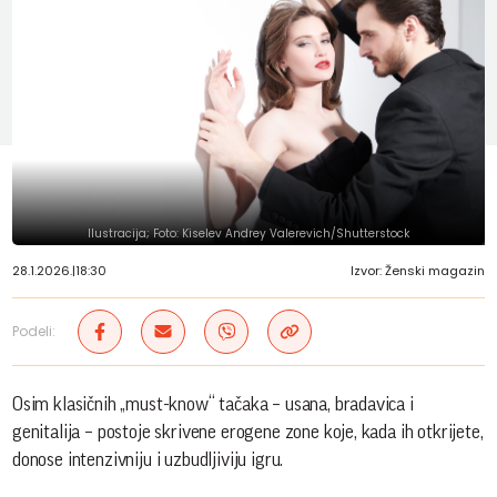
Ilustracija; Foto: Kiselev Andrey Valerevich/Shutterstock
28.1.2026.
|
18:30
Izvor: Ženski magazin
Podeli:
Osim klasičnih „must-know“ tačaka – usana, bradavica i
genitalija – postoje skrivene erogene zone koje, kada ih otkrijete,
donose intenzivniju i uzbudljiviju igru.