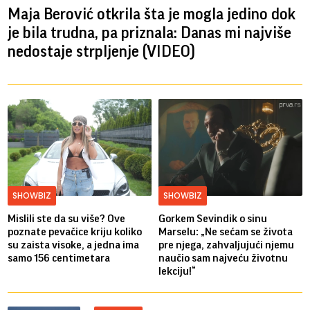
Maja Berović otkrila šta je mogla jedino dok
je bila trudna, pa priznala: Danas mi najviše
nedostaje strpljenje (VIDEO)
SHOWBIZ
SHOWBIZ
Mislili ste da su više? Ove
Gorkem Sevindik o sinu
poznate pevačice kriju koliko
Marselu: „Ne sećam se života
su zaista visoke, a jedna ima
pre njega, zahvaljujući njemu
samo 156 centimetara
naučio sam najveću životnu
lekciju!“