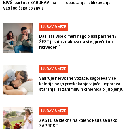
BIVŠI partner ZABORAVI na
opuštanje i zbližavanje
vas i od čega to zavisi
LJUBAV & VEZE
Da li ste više cimeri nego bliski partneri?
ŠEST jasnih znakova da ste „prećutno
razvedeni“
LJUBAV & VEZE
Smiruje nervozne vozače, sagoreva više
kalorija nego preskakanje vijače, usporava
starenje: 11 zanimljivih činjenica o ljubljenju
LJUBAV & VEZE
ZAŠTO se klekne na koleno kada se neko
ZAPROSI?