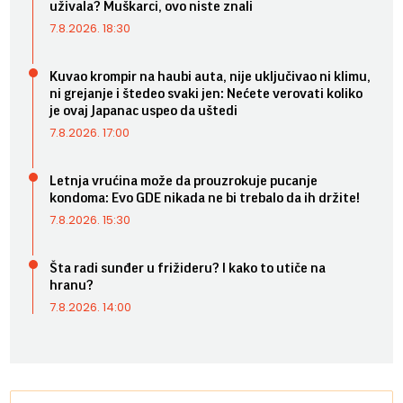
uživala? Muškarci, ovo niste znali
7.8.2026. 18:30
Kuvao krompir na haubi auta, nije uključivao ni klimu,
ni grejanje i štedeo svaki jen: Nećete verovati koliko
je ovaj Japanac uspeo da uštedi
7.8.2026. 17:00
Letnja vrućina može da prouzrokuje pucanje
kondoma: Evo GDE nikada ne bi trebalo da ih držite!
7.8.2026. 15:30
Šta radi sunđer u frižideru? I kako to utiče na
hranu?
7.8.2026. 14:00