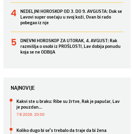
NEDELJNI HOROSKOP OD 3. DO 9. AVGUSTA: Dok se
Lavovi super osećaju u svoj koži, Ovan bi rado
pobegao iz nje
DNEVNI HOROSKOP ZA UTORAK, 4. AVGUST: Rak
razmišlja o osobi iz PROŠLOSTI, Lav dobija ponudu
koja se ne ODBIJA
NAJNOVIJE
Kakvi ste u braku: Ribe su žrtve, Rak je papučar, Lav
je pouzdan...
7.8.2026. 20:00
Koliko dugo bi se*s trebalo da traje da bi žena