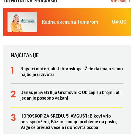
TRENUTNO NA PROGRAMU
Vidi sve
04:00
Radna akcija sa Tamarom
NAJČITANIJE
Najveći materijalisti horoskopa: Žele da imaju samo
najbolje u životu
Danas je Sveti Ilija Gromovnik: Običaji su brojni, ali
jedan je posebno važan!
HOROSKOP ZA SREDU, 5. AVGUST: Bikovi vrlo
neraspoloženi, Blizanci imaju probleme na poslu,
Vage će privući vesela i duhovita osoba