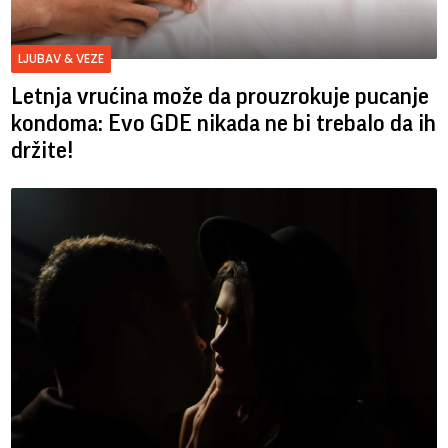
LJUBAV & VEZE
Letnja vrućina može da prouzrokuje pucanje
kondoma: Evo GDE nikada ne bi trebalo da ih
držite!