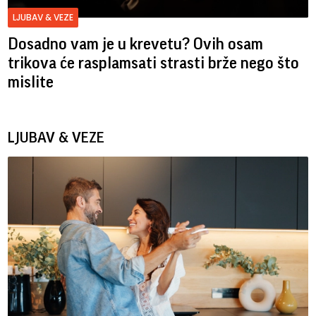
LJUBAV & VEZE
Dosadno vam je u krevetu? Ovih osam
trikova će rasplamsati strasti brže nego što
mislite
LJUBAV & VEZE