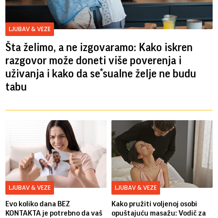
LJUBAV & VEZE
Šta želimo, a ne izgovaramo: Kako iskren
razgovor može doneti više poverenja i
uživanja i kako da se*sualne želje ne budu
tabu
LJUBAV & VEZE
LJUBAV & VEZE
Evo koliko dana BEZ
Kako pružiti voljenoj osobi
KONTAKTA je potrebno da vaš
opuštajuću masažu: Vodič za