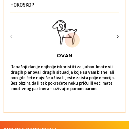
HOROSKOP
OVAN
Današnji dan je najbolje iskoristiti za ljubav. Imate vi i
Ako v
drugih planova i drugih situacija koje su vam bitne, ali
do ma
ono gde ćete najviše uživati jeste zaista polje emocija.
van g
Bez obzira da li tek pokrećete neku priču ili već imate
društ
emotivnog partnera – uživajte punom parom!
kolik