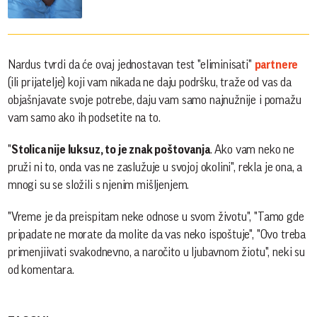
Nardus tvrdi da će ovaj jednostavan test "eliminisati"
partnere
(ili prijatelje) koji vam nikada ne daju podršku, traže od vas da
objašnjavate svoje potrebe, daju vam samo najnužnije i pomažu
vam samo ako ih podsetite na to.
"
Stolica nije luksuz, to je znak poštovanja
. Ako vam neko ne
pruži ni to, onda vas ne zaslužuje u svojoj okolini", rekla je ona, a
mnogi su se složili s njenim mišljenjem.
"Vreme je da preispitam neke odnose u svom životu", "Tamo gde
pripadate ne morate da molite da vas neko ispoštuje", "Ovo treba
primenjiivati svakodnevno, a naročito u ljubavnom žiotu", neki su
od komentara.