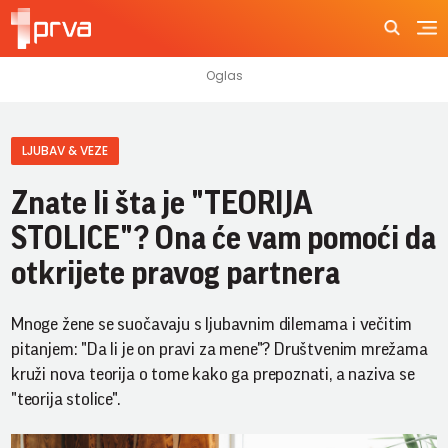
LJUBAV & VEZE
Znate li šta je "TEORIJA
STOLICE"? Ona će vam pomoći da
otkrijete pravog partnera
Mnoge žene se suočavaju s ljubavnim dilemama i večitim
pitanjem: "Da li je on pravi za mene"? Društvenim mrežama
kruži nova teorija o tome kako ga prepoznati, a naziva se
"teorija stolice".