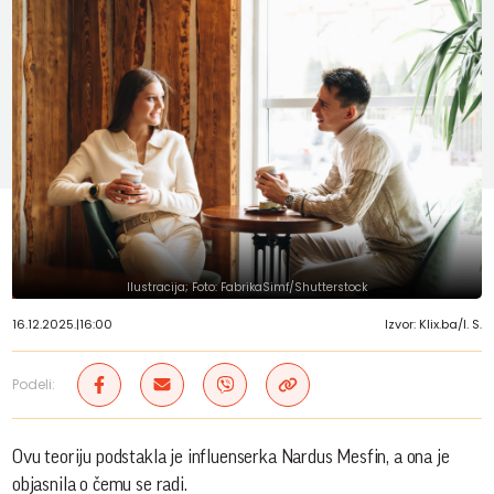
Ilustracija; Foto: FabrikaSimf/Shutterstock
16.12.2025.
|
16:00
Izvor: Klix.ba/I. S.
Podeli:
Ovu teoriju podstakla je influenserka Nardus Mesfin, a ona je
objasnila o čemu se radi.