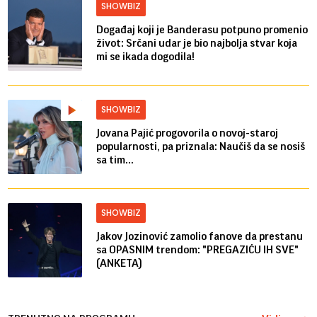
SHOWBIZ
Događaj koji je Banderasu potpuno promenio
život: Srčani udar je bio najbolja stvar koja
mi se ikada dogodila!
SHOWBIZ
Jovana Pajić progovorila o novoj-staroj
popularnosti, pa priznala: Naučiš da se nosiš
sa tim...
SHOWBIZ
Jakov Jozinović zamolio fanove da prestanu
sa OPASNIM trendom: "PREGAZIĆU IH SVE"
(ANKETA)