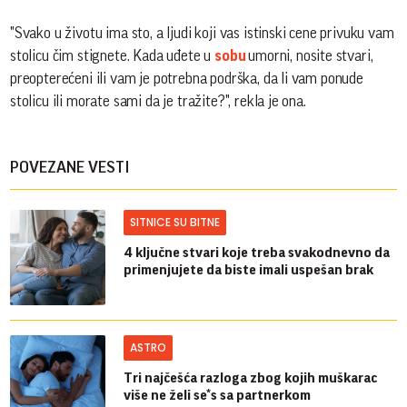
"Svako u životu ima sto, a ljudi koji vas istinski cene privuku vam
stolicu čim stignete. Kada uđete u
sobu
umorni, nosite stvari,
preopterećeni ili vam je potrebna podrška, da li vam ponude
stolicu ili morate sami da je tražite?", rekla je ona.
POVEZANE VESTI
SITNICE SU BITNE
4 ključne stvari koje treba svakodnevno da
primenjujete da biste imali uspešan brak
ASTRO
Tri najčešća razloga zbog kojih muškarac
više ne želi se*s sa partnerkom