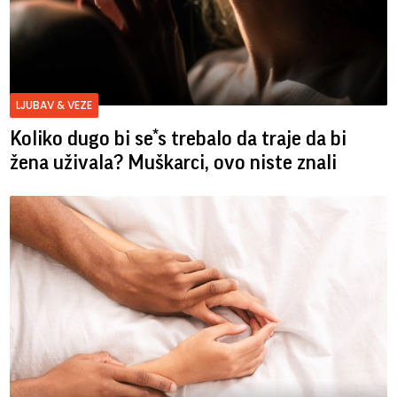
LJUBAV & VEZE
Koliko dugo bi se*s trebalo da traje da bi
žena uživala? Muškarci, ovo niste znali