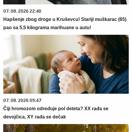
07. 08. 2026 22:40
Hapšenje zbog droge u Kruševcu! Stariji muškarac (65)
pao sa 5,5 kilograma marihuane u autu!
07. 08. 2026 09:47
Čiji hromozom određuje pol deteta? XX rađa se
devojčica, XY rađa se dečak