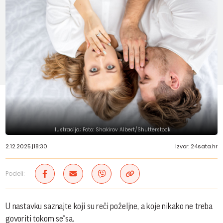
Ilustracija; Foto: Shakirov Albert/Shutterstock
2.12.2025.
|
18:30
Izvor: 24sata.hr
Podeli:
U nastavku saznajte koji su reči poželjne, a koje nikako ne treba
govoriti tokom se*sa.