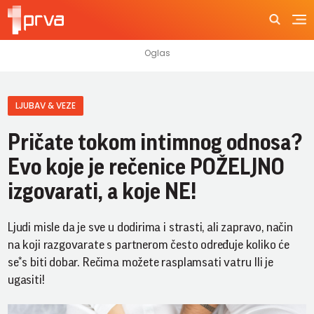
LJUBAV & VEZE
Pričate tokom intimnog odnosa?
Evo koje je rečenice POŽELJNO
izgovarati, a koje NE!
Ljudi misle da je sve u dodirima i strasti, ali zapravo, način
na koji razgovarate s partnerom često određuje koliko će
se*s biti dobar. Rečima možete rasplamsati vatru Ili je
ugasiti!