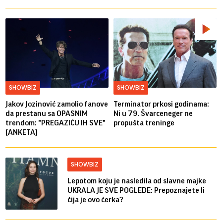
SHOWBIZ
SHOWBIZ
Jakov Jozinović zamolio fanove
Terminator prkosi godinama:
da prestanu sa OPASNIM
Ni u 79. Švarceneger ne
trendom: "PREGAZIĆU IH SVE"
propušta treninge
(ANKETA)
SHOWBIZ
Lepotom koju je nasledila od slavne majke
UKRALA JE SVE POGLEDE: Prepoznajete li
čija je ovo ćerka?