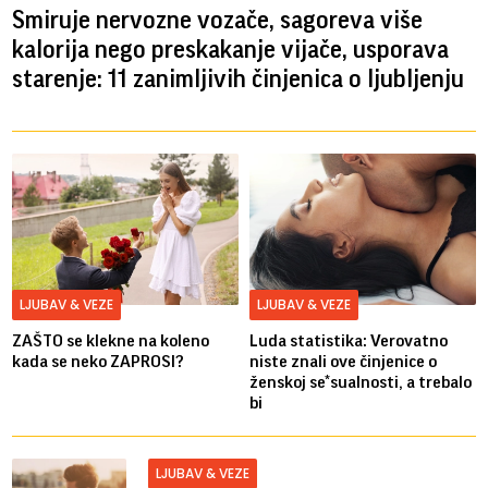
Smiruje nervozne vozače, sagoreva više
kalorija nego preskakanje vijače, usporava
starenje: 11 zanimljivih činjenica o ljubljenju
LJUBAV & VEZE
LJUBAV & VEZE
ZAŠTO se klekne na koleno
Luda statistika: Verovatno
kada se neko ZAPROSI?
niste znali ove činjenice o
ženskoj se*sualnosti, a trebalo
bi
LJUBAV & VEZE