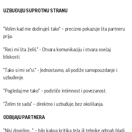
UZBUĐUJU SUPROTNU STRANU
"Volim kad me dodiruješ tako" – precizno pokazuje šta partneru
prija.
"Reci mi šta želiš." - Otvara komunikaciju i stvara osećaj
bliskosti.
"Tako si mi se*si." - Jednostavno, ali podiže samopouzdanje i
uzbuđenje.
"Pogledaj me tako" – podstiče intimnost i povezanost.
"Želim te sada" – direktno i uzbuđuje, bez okolišanja.
ODBIJAJU PARTNERA
"Nisi dovoljno…" – bilo kakva kritika tela ili tehnike odmah hladi