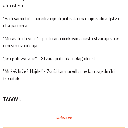
atmosferu.
"Radi samo to" – naređivanje ili pritisak umanjuje zadovoljstvo
oba partnera.
"Moraš to da voliš" – preterana očekivanja često stvaraju stres
umesto uzbuđenja.
"Jesi gotov/a već?" - Stvara pritisak i nelagodnost.
"Možeš brže? Hajde!" - Zvuči kao naredba, ne kao zajednički
trenutak.
TAGOVI:
seks
sex