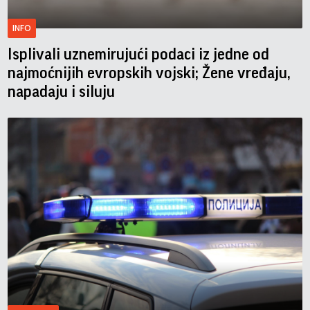
INFO
Isplivali uznemirujući podaci iz jedne od
najmoćnijih evropskih vojski; Žene vređaju,
napadaju i siluju