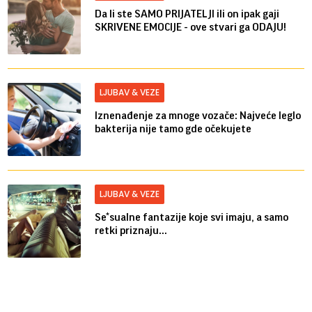
Da li ste SAMO PRIJATELJI ili on ipak gaji
SKRIVENE EMOCIJE - ove stvari ga ODAJU!
LJUBAV & VEZE
Iznenađenje za mnoge vozače: Najveće leglo
bakterija nije tamo gde očekujete
LJUBAV & VEZE
Se*sualne fantazije koje svi imaju, a samo
retki priznaju...