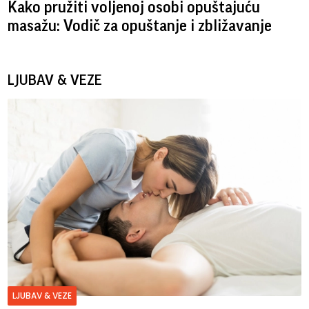
Kako pružiti voljenoj osobi opuštajuću
masažu: Vodič za opuštanje i zbližavanje
LJUBAV & VEZE
LJUBAV & VEZE