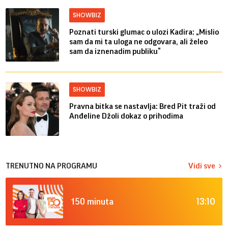
SHOWBIZ
Poznati turski glumac o ulozi Kadira: „Mislio
sam da mi ta uloga ne odgovara, ali želeo
sam da iznenadim publiku“
SHOWBIZ
Pravna bitka se nastavlja: Bred ​​Pit traži od
Anđeline Džoli dokaz o prihodima
TRENUTNO NA PROGRAMU
Vidi sve
13:10
150 minuta