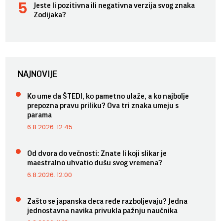
Jeste li pozitivna ili negativna verzija svog znaka
Zodijaka?
NAJNOVIJE
Ko ume da ŠTEDI, ko pametno ulaže, a ko najbolje
prepozna pravu priliku? Ova tri znaka umeju s
parama
6.8.2026. 12:45
Od dvora do večnosti: Znate li koji slikar je
maestralno uhvatio dušu svog vremena?
6.8.2026. 12:00
Zašto se japanska deca ređe razboljevaju? Jedna
jednostavna navika privukla pažnju naučnika