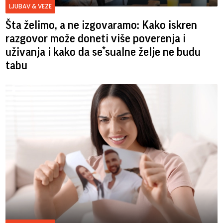
LJUBAV & VEZE
Šta želimo, a ne izgovaramo: Kako iskren
razgovor može doneti više poverenja i
uživanja i kako da se*sualne želje ne budu
tabu