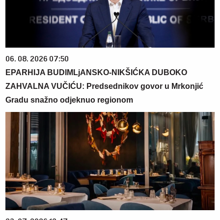
06. 08. 2026 07:50
EPARHIJA BUDIMLjANSKO-NIKŠIĆKA DUBOKO
ZAHVALNA VUČIĆU: Predsednikov govor u Mrkonjić
Gradu snažno odjeknuo regionom