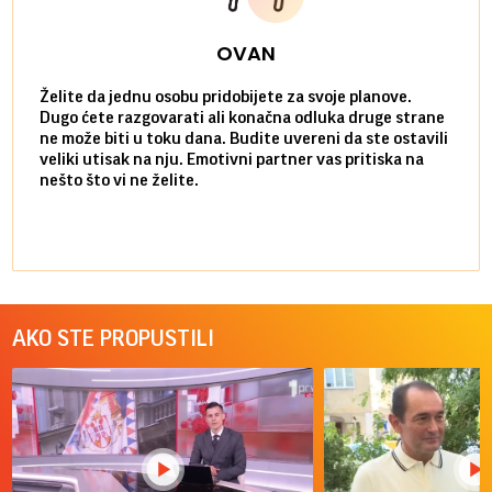
OVAN
Želite da jednu osobu pridobijete za svoje planove.
Danas
Dugo ćete razgovarati ali konačna odluka druge strane
Niste
ne može biti u toku dana. Budite uvereni da ste ostavili
povol
veliki utisak na nju. Emotivni partner vas pritiska na
a pos
nešto što vi ne želite.
više 
AKO STE PROPUSTILI