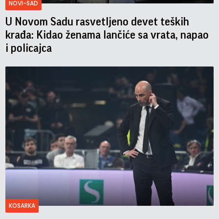
NOVI-SAD
U Novom Sadu rasvetljeno devet teških
krađa: Kidao ženama lančiće sa vrata, napao
i policajca
KOSARKA