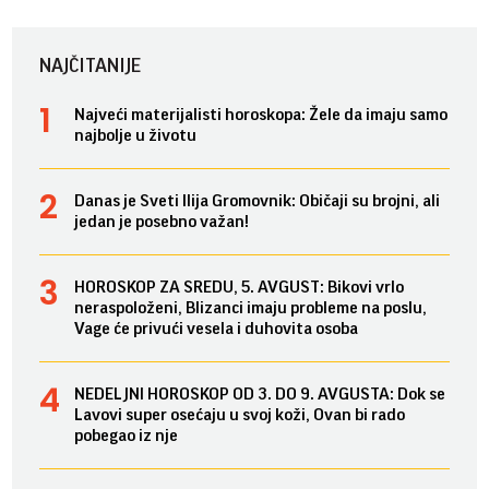
NAJČITANIJE
Najveći materijalisti horoskopa: Žele da imaju samo
najbolje u životu
Danas je Sveti Ilija Gromovnik: Običaji su brojni, ali
jedan je posebno važan!
HOROSKOP ZA SREDU, 5. AVGUST: Bikovi vrlo
neraspoloženi, Blizanci imaju probleme na poslu,
Vage će privući vesela i duhovita osoba
NEDELJNI HOROSKOP OD 3. DO 9. AVGUSTA: Dok se
Lavovi super osećaju u svoj koži, Ovan bi rado
pobegao iz nje