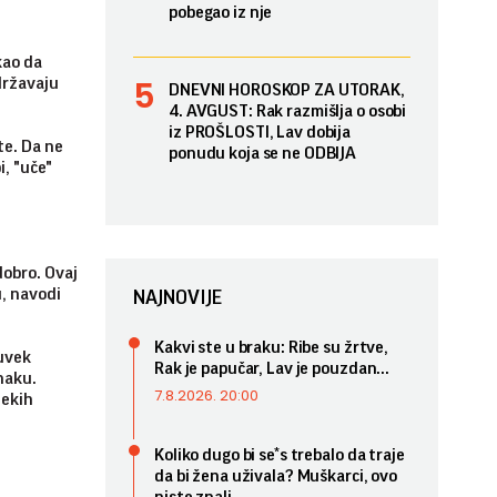
pobegao iz nje
kao da
održavaju
DNEVNI HOROSKOP ZA UTORAK,
4. AVGUST: Rak razmišlja o osobi
iz PROŠLOSTI, Lav dobija
te. Da ne
ponudu koja se ne ODBIJA
i, "uče"
dobro. Ovaj
u, navodi
NAJNOVIJE
Kakvi ste u braku: Ribe su žrtve,
uvek
Rak je papučar, Lav je pouzdan...
naku.
7.8.2026. 20:00
nekih
Koliko dugo bi se*s trebalo da traje
da bi žena uživala? Muškarci, ovo