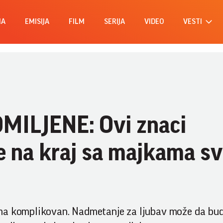
MA
EMISIJA
FILM
SERIJA
VIDEO
VESTI
MILJENE: Ovi znaci
e na kraj sa majkama sv
oma komplikovan. Nadmetanje za ljubav može da bu