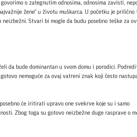
d govorimo o zategnutim odnosima, odnosima zavisti, nep
ajvažnije žene" u životu muškarca. U početku je prilično t
 neizbežni. Stvari bi mogle da budu posebno teške za ov
 želi da bude dominantan u svom domu i porodici. Podredit
 gotovo nemoguće za ovaj vatreni znak koji često nastup
posebno će iritirati upravo one svekrve koje su i samo
čnosti. Zbog toga su gotovo neizbežne duge rasprave o m