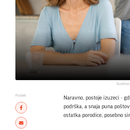
Ilustra
Podeli:
Naravno, postoje izuzeci - g
podrška, a snaja puna poštova
ostatka porodice, posebno si