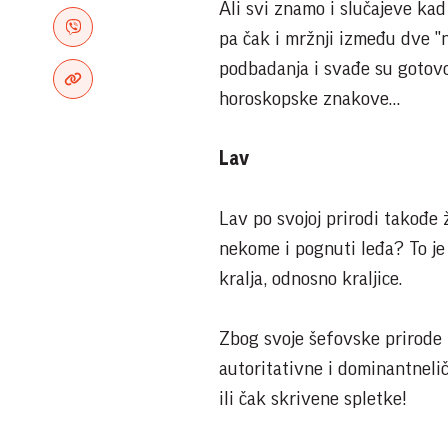
Ali svi znamo i slučajeve ka
pa čak i mržnji između dve "n
podbadanja i svađe su gotovo
horoskopske znakove…
Lav
Lav po svojoj prirodi takođe
nekome i pognuti leđa? To je
kralja, odnosno kraljice.
Zbog svoje šefovske prirode 
autoritativne i dominantneli
ili čak skrivene spletke!