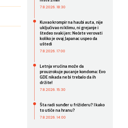
niste znali
7.8.2026. 18:30
Kuvao krompir na haubi auta, nije
uključivao ni klimu, ni grejanje i
štedeo svaki jen: Nećete verovati
koliko je ovaj Japanac uspeo da
uštedi
7.8.2026. 17:00
Letnja vrućina može da
prouzrokuje pucanje kondoma: Evo
GDE nikada ne bi trebalo da ih
držite!
7.8.2026. 15:30
Šta radi sunđer u frižideru? I kako
to utiče na hranu?
7.8.2026. 14:00