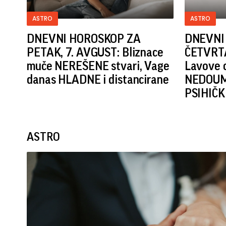
ASTRO
ASTRO
DNEVNI HOROSKOP ZA
DNEVNI
PETAK, 7. AVGUST: Bliznace
ČETVRTA
muče NEREŠENE stvari, Vage
Lavove 
danas HLADNE i distancirane
NEDOUMI
PSIHIČK
ASTRO