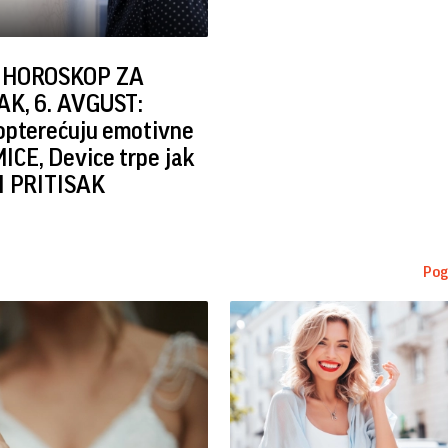
 HOROSKOP ZA
K, 6. AVGUST:
opterećuju emotivne
CE, Device trpe jak
I PRITISAK
Pog