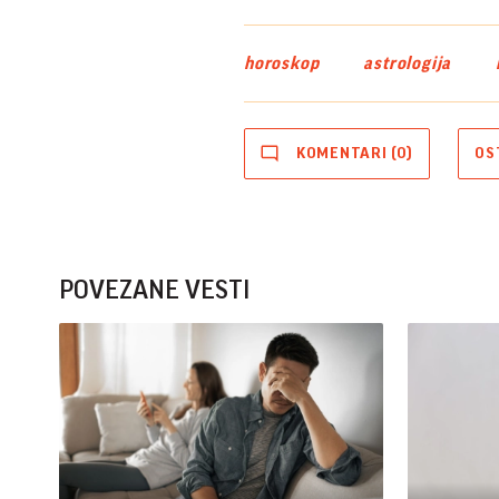
horoskop
astrologija
KOMENTARI (0)
OS
POVEZANE VESTI