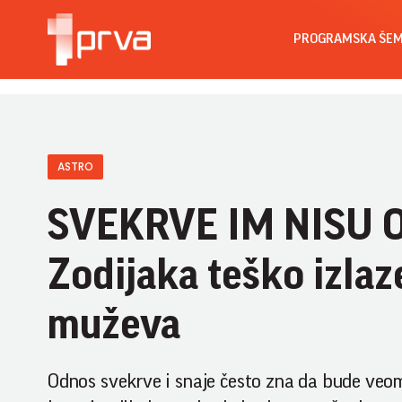
PROGRAMSKA ŠE
ASTRO
SVEKRVE IM NISU O
Zodijaka teško izlaz
muževa
Odnos svekrve i snaje često zna da bude ve