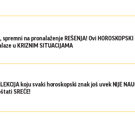
, spremni na pronalaženje REŠENJA! Ovi HOROSKOPSKI
nalaze u KRIZNIM SITUACIJAMA
EKCIJA koju svaki horoskopski znak još uvek NIJE NAU
štati SREĆE!