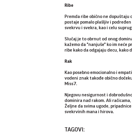
Ribe
Premda ribe obično ne dopuštaju da
postaje pomalo plašljiv i podređen 
svekrvu i svekra, kao i celu supru
Slučaj je to obrnut od onog domina
kažemo da "nanjuše" ko im neće pru
ribe kako da odgajaju decu, kako d
Rak
Kao posebno emocionalno i empatičn
vodeni znak takođe obično dočekuj
Miss7.
Njegovu nesigurnost i dobrodušno
dominira nad rakom. Ali račicama
Željne da svima ugode, pripadnice 
svekrvinih mana i hirova.
TAGOVI: