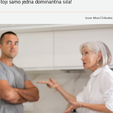
ostoji samo jedna dominantna sila!
Izvor: Miss7.24sata