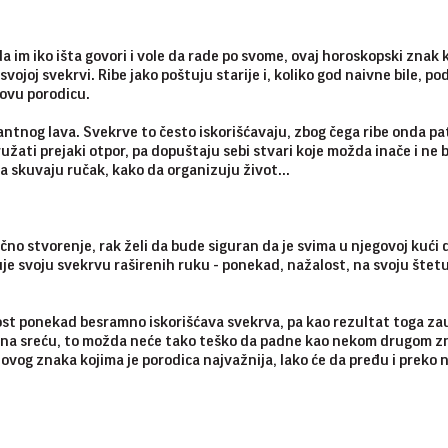
 im iko išta govori i vole da rade po svome, ovaj horoskopski znak 
svojoj svekrvi. Ribe jako poštuju starije i, koliko god naivne bile, p
govu porodicu.
ntnog lava. Svekrve to često iskorišćavaju, zbog čega ribe onda pa
žati prejaki otpor, pa dopuštaju sebi stvari koje možda inače i ne b
a skuvaju ručak, kako da organizuju život...
o stvorenje, rak želi da bude siguran da je svima u njegovoj kući 
e svoju svekrvu raširenih ruku - ponekad, nažalost, na svoju štet
st ponekad besramno iskorišćava svekrva, pa kao rezultat toga za
, na sreću, to možda neće tako teško da padne kao nekom drugom z
ovog znaka kojima je porodica najvažnija, lako će da pređu i preko 