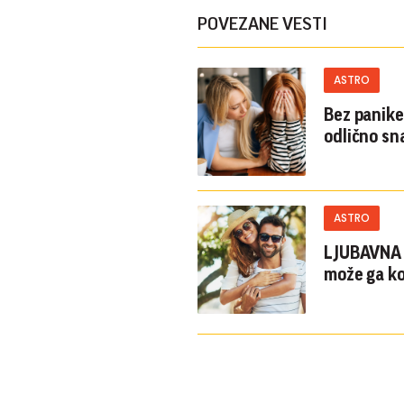
POVEZANE VESTI
ASTRO
Bez panike
odlično s
ASTRO
LJUBAVNA L
može ga ko