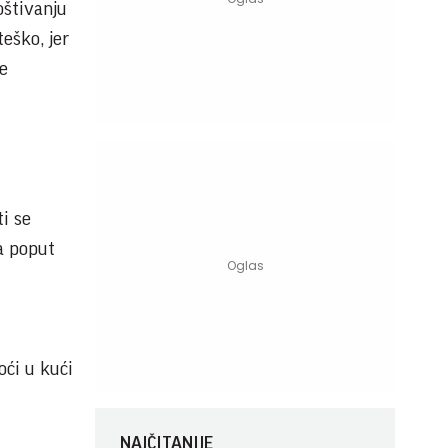
oštivanju
eško, jer
e
i se
a poput
oći u kući
NAJČITANIJE