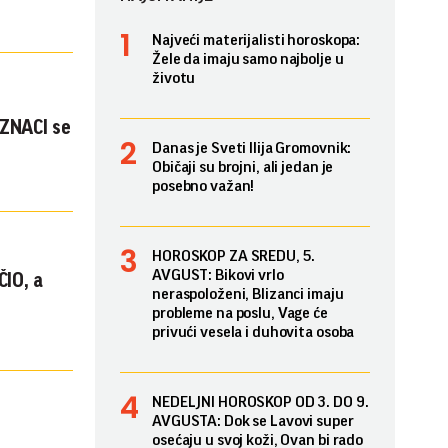
Najveći materijalisti horoskopa:
Žele da imaju samo najbolje u
životu
 ZNACI se
Danas je Sveti Ilija Gromovnik:
Običaji su brojni, ali jedan je
posebno važan!
HOROSKOP ZA SREDU, 5.
AVGUST: Bikovi vrlo
ČIO, a
neraspoloženi, Blizanci imaju
probleme na poslu, Vage će
privući vesela i duhovita osoba
NEDELJNI HOROSKOP OD 3. DO 9.
AVGUSTA: Dok se Lavovi super
osećaju u svoj koži, Ovan bi rado