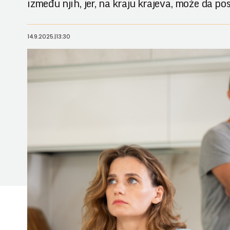
između njih, jer, na kraju krajeva, može da p
14.9.2025.
|
13:30