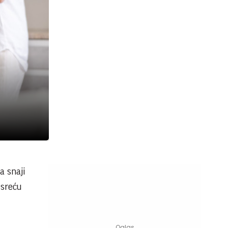
a snaji
 sreću