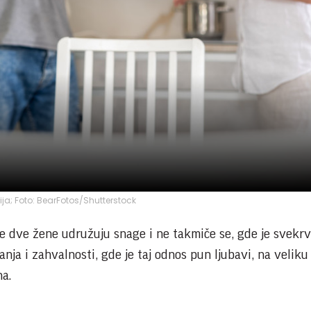
cija; Foto: BearFotos/Shutterstock
de dve žene udružuju snage i ne takmiče se, gde je svekrv
nja i zahvalnosti, gde je taj odnos pun ljubavi, na veliku
na.