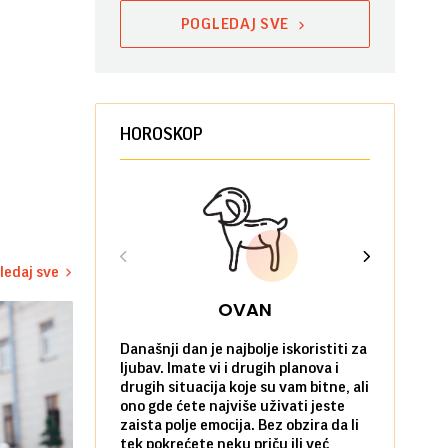
POGLEDAJ SVE
HOROSKOP
ledaj sve
OVAN
Današnji dan je najbolje iskoristiti za
Ako već hoć
ljubav. Imate vi i drugih planova i
da u tome 
drugih situacija koje su vam bitne, ali
onda je za 
ono gde ćete najviše uživati jeste
pobegnete 
zaista polje emocija. Bez obzira da li
dan. I to p
tek pokrećete neku priču ili već
prijatelja i