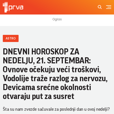
ASTRO
DNEVNI HOROSKOP ZA
NEDELJU, 21. SEPTEMBAR:
Ovnove očekuju veći troškovi,
Vodolije traže razlog za nervozu,
Devicama srećne okolnosti
otvaraju put za susret
Šta su nam zvezde sačuvale za poslednji dan u ovoj nedelji?