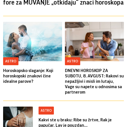
fore za MUVANJE „otkidaju“ znaci horoskopa
ASTRO
ASTRO
Horoskopsko slaganje: Koji
DNEVNI HOROSKOP ZA
horoskopski znakovi čine
SUBOTU, 8. AVGUST: Rakovi su
idealne parove?
nepažljivi i misli im lutaju,
Vage su napete u odnosima sa
partnerom
ASTRO
Kakvi ste u braku: Ribe su žrtve, Rak je
papučar, Lav je pouzdan...