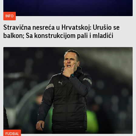
INFO
Stravična nesreća u Hrvatskoj: Urušio se
balkon; Sa konstrukcijom pali i mladići
FUDBAL