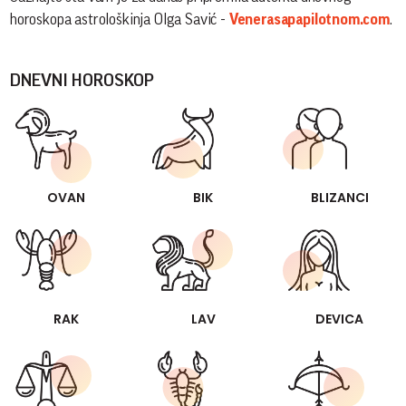
horoskopa astrološkinja Olga Savić -
Venerasapapilotnom.com
.
DNEVNI HOROSKOP
OVAN
BIK
BLIZANCI
RAK
LAV
DEVICA