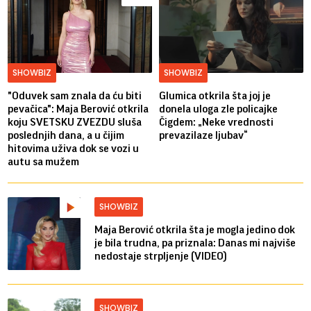
SHOWBIZ
SHOWBIZ
"Oduvek sam znala da ću biti
Glumica otkrila šta joj je
pevačica": Maja Berović otkrila
donela uloga zle policajke
koju SVETSKU ZVEZDU sluša
Čigdem: „Neke vrednosti
poslednjih dana, a u čijim
prevazilaze ljubav“
hitovima uživa dok se vozi u
autu sa mužem
SHOWBIZ
Maja Berović otkrila šta je mogla jedino dok
je bila trudna, pa priznala: Danas mi najviše
nedostaje strpljenje (VIDEO)
SHOWBIZ