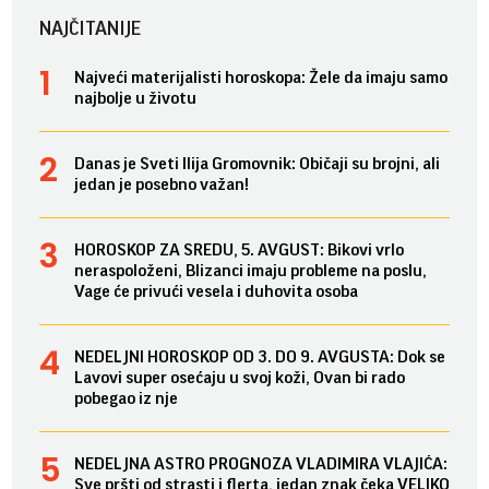
NAJČITANIJE
Najveći materijalisti horoskopa: Žele da imaju samo
najbolje u životu
Danas je Sveti Ilija Gromovnik: Običaji su brojni, ali
jedan je posebno važan!
HOROSKOP ZA SREDU, 5. AVGUST: Bikovi vrlo
neraspoloženi, Blizanci imaju probleme na poslu,
Vage će privući vesela i duhovita osoba
NEDELJNI HOROSKOP OD 3. DO 9. AVGUSTA: Dok se
Lavovi super osećaju u svoj koži, Ovan bi rado
pobegao iz nje
NEDELJNA ASTRO PROGNOZA VLADIMIRA VLAJIĆA:
Sve pršti od strasti i flerta, jedan znak čeka VELIKO