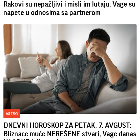
Rakovi su nepažljivi i misli im lutaju, Vage su
napete u odnosima sa partnerom
ASTRO
DNEVNI HOROSKOP ZA PETAK, 7. AVGUST:
Bliznace muče NEREŠENE stvari, Vage danas