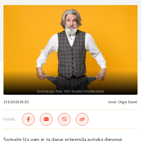
Ilustracija; Foto: ViDI Studio/Shutterstock
21.9.2025.
|
6:30
Izvor: Olga Savić
Podeli:
Saznajte šta vam je za danas pripremila autorka dnevnog