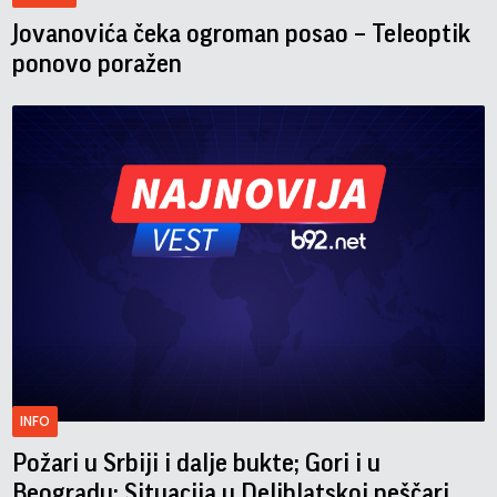
Jovanovića čeka ogroman posao – Teleoptik
ponovo poražen
INFO
Požari u Srbiji i dalje bukte; Gori i u
Beogradu; Situacija u Deliblatskoj peščari