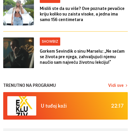
Mislili ste da su više? Ove poznate pevačice
kriju koliko su zaista visoke, a jedna ima
samo 156 centimetara
SHOWBIZ
Gorkem Sevindik o sinu Marselu: „Ne sećam
se života pre njega, zahvaljujući njemu
naučio sam najveću životnu lekciju!“
TRENUTNO NA PROGRAMU
Vidi sve
22:17
U tuđoj koži