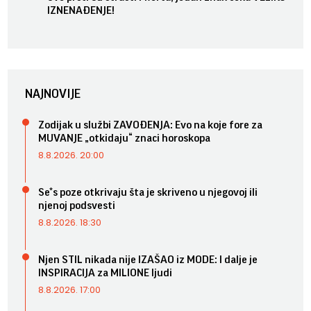
IZNENAĐENJE!
NAJNOVIJE
Zodijak u službi ZAVOĐENJA: Evo na koje fore za
MUVANJE „otkidaju“ znaci horoskopa
8.8.2026. 20:00
Se*s poze otkrivaju šta je skriveno u njegovoj ili
njenoj podsvesti
8.8.2026. 18:30
Njen STIL nikada nije IZAŠAO iz MODE: I dalje je
INSPIRACIJA za MILIONE ljudi
8.8.2026. 17:00