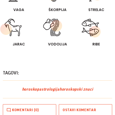
VAGA
ŠKORPIJA
STRELAC
JARAC
VODOLIJA
RIBE
TAGOVI:
horoskop
astrologija
horoskopski znaci
KOMENTARI (0)
OSTAVI KOMENTAR