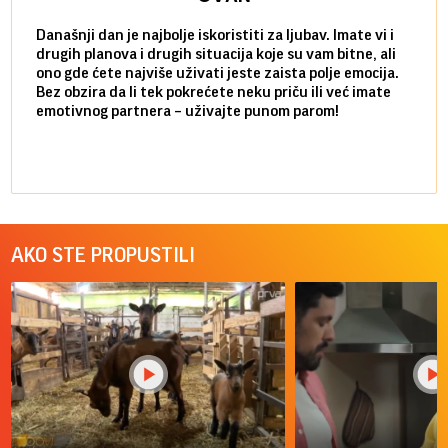
Današnji dan je najbolje iskoristiti za ljubav. Imate vi i
Ako v
drugih planova i drugih situacija koje su vam bitne, ali
do ma
ono gde ćete najviše uživati jeste zaista polje emocija.
van g
Bez obzira da li tek pokrećete neku priču ili već imate
društ
emotivnog partnera – uživajte punom parom!
kolik
AKO STE PROPUSTILI