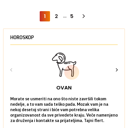
1
2
5
...
HOROSKOP
OVAN
Morate se usmeriti na ono što niste završili tokom
Sve n
nedelje, a to vam sada teško pada. Mozak vam je na
potpu
nekoj desetoj strani i biće vam potrebna velika
stvar
organizovanost da sve privedete kraju. Veče namenjeno
tempo
za druženja i kontakte sa prijateljima. Tajni flert.
najbl