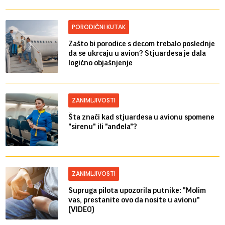
PORODIČNI KUTAK
Zašto bi porodice s decom trebalo poslednje
da se ukrcaju u avion? Stjuardesa je dala
logično objašnjenje
ZANIMLJIVOSTI
Šta znači kad stjuardesa u avionu spomene
"sirenu" ili "anđela"?
ZANIMLJIVOSTI
Supruga pilota upozorila putnike: "Molim
vas, prestanite ovo da nosite u avionu"
(VIDEO)