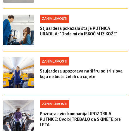
ZANIMLJIVOSTI
Stjuardesa pokazala šta je PUTNICA
URADILA: "Dođe mi da ISKOČIM IZ KOŽE"
ZANIMLJIVOSTI
Stujardesa upozorava na šifru od tri slova
koja ne biste želeli da čujete
ZANIMLJIVOSTI
Poznata avio-kompanija UPOZORILA
PUTNICE: Ovo bi TREBALO da SKINETE pre
LETA