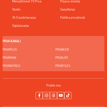
Menadžment TV Prva
Prijava smetnji
Studio
Saopštenja
16:9 podešavanja
Politika privatnosti
Oglašavanje
PRVA KANALI
PRVAPLUS
PRVAKICK
PRVAMAX
PRVALIFE
PRVAWORLD
PRVAFILES
Pratite nas