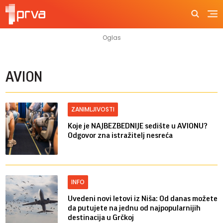
AVION
ZANIMLJIVOSTI
Koje je NAJBEZBEDNIJE sedište u AVIONU?
Odgovor zna istražitelj nesreća
INFO
Uvedeni novi letovi iz Niša: Od danas možete
da putujete na jednu od najpopularnijih
destinacija u Grčkoj