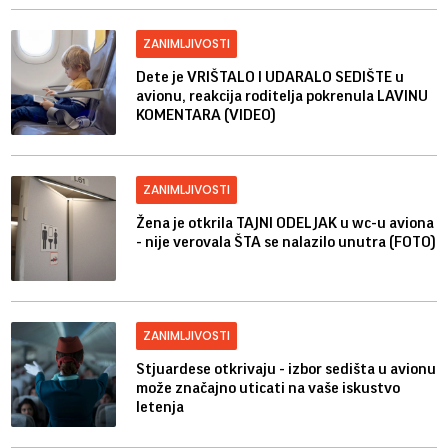
ZANIMLJIVOSTI
Dete je VRIŠTALO I UDARALO SEDIŠTE u
avionu, reakcija roditelja pokrenula LAVINU
KOMENTARA (VIDEO)
ZANIMLJIVOSTI
Žena je otkrila TAJNI ODELJAK u wc-u aviona
- nije verovala ŠTA se nalazilo unutra (FOTO)
ZANIMLJIVOSTI
Stjuardese otkrivaju - izbor sedišta u avionu
može značajno uticati na vaše iskustvo
letenja