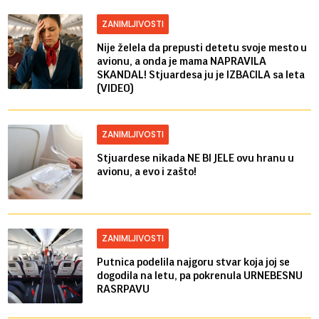
ZANIMLJIVOSTI
Nije želela da prepusti detetu svoje mesto u
avionu, a onda je mama NAPRAVILA
SKANDAL! Stjuardesa ju je IZBACILA sa leta
(VIDEO)
ZANIMLJIVOSTI
Stjuardese nikada NE BI JELE ovu hranu u
avionu, a evo i zašto!
ZANIMLJIVOSTI
Putnica podelila najgoru stvar koja joj se
dogodila na letu, pa pokrenula URNEBESNU
RASRPAVU