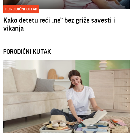
PORODIČNI KUTAK
Kako detetu reći „ne“ bez griže savesti i
vikanja
PORODIČNI KUTAK