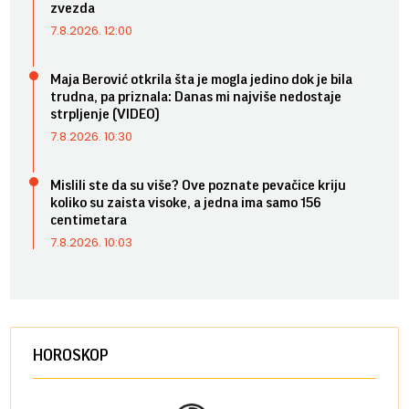
zvezda
7.8.2026. 12:00
Maja Berović otkrila šta je mogla jedino dok je bila
trudna, pa priznala: Danas mi najviše nedostaje
strpljenje (VIDEO)
7.8.2026. 10:30
Mislili ste da su više? Ove poznate pevačice kriju
koliko su zaista visoke, a jedna ima samo 156
centimetara
7.8.2026. 10:03
HOROSKOP