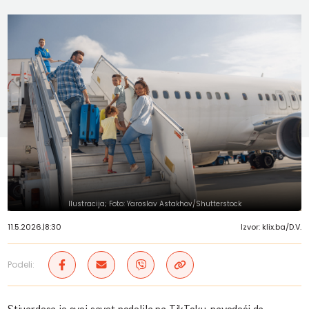
Ilustracija; Foto: Yaroslav Astakhov/Shutterstock
11.5.2026.
|
8:30
Izvor: klix.ba/D.V.
Podeli: