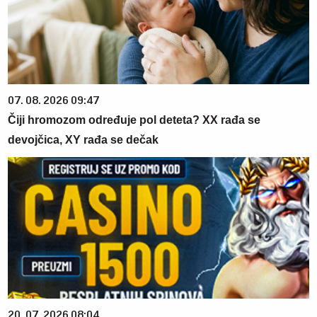
07. 08. 2026 09:47
Čiji hromozom određuje pol deteta? XX rađa se
devojčica, XY rađa se dečak
20. 07. 2026 08:04