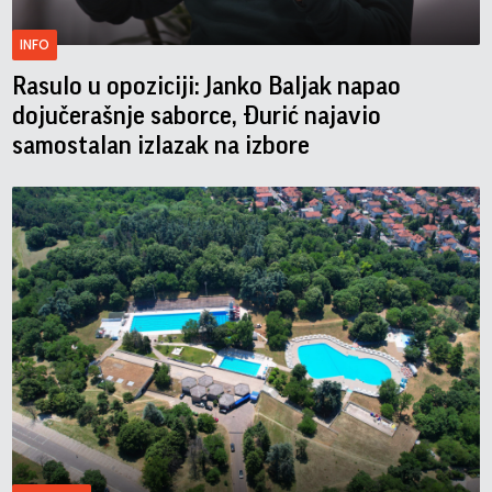
INFO
Rasulo u opoziciji: Janko Baljak napao
dojučerašnje saborce, Đurić najavio
samostalan izlazak na izbore