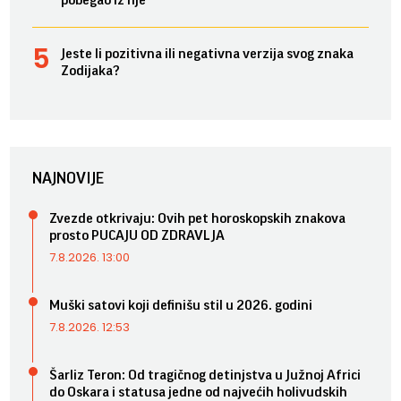
pobegao iz nje
Jeste li pozitivna ili negativna verzija svog znaka
Zodijaka?
NAJNOVIJE
Zvezde otkrivaju: Ovih pet horoskopskih znakova
prosto PUCAJU OD ZDRAVLJA
7.8.2026. 13:00
Muški satovi koji definišu stil u 2026. godini
7.8.2026. 12:53
Šarliz Teron: Od tragičnog detinjstva u Južnoj Africi
do Oskara i statusa jedne od najvećih holivudskih