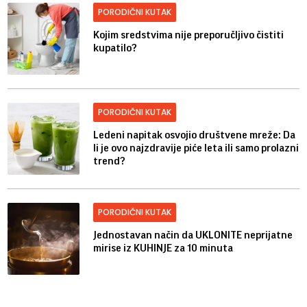
PORODIČNI KUTAK
Kojim sredstvima nije preporučljivo čistiti
kupatilo?
PORODIČNI KUTAK
Ledeni napitak osvojio društvene mreže: Da
li je ovo najzdravije piće leta ili samo prolazni
trend?
PORODIČNI KUTAK
Jednostavan način da UKLONITE neprijatne
mirise iz KUHINJE za 10 minuta