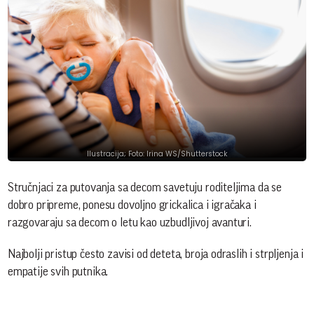
Ilustracija; Foto: Irina WS/Shutterstock
Stručnjaci za putovanja sa decom savetuju roditeljima da se
dobro pripreme, ponesu dovoljno grickalica i igračaka i
razgovaraju sa decom o letu kao uzbudljivoj avanturi.
Najbolji pristup često zavisi od deteta, broja odraslih i strpljenja i
empatije svih putnika.