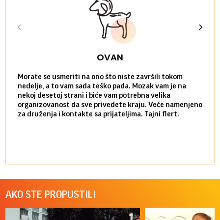
OVAN
Morate se usmeriti na ono što niste završili tokom
Sve n
nedelje, a to vam sada teško pada. Mozak vam je na
potpu
nekoj desetoj strani i biće vam potrebna velika
stvar
organizovanost da sve privedete kraju. Veče namenjeno
tempo
za druženja i kontakte sa prijateljima. Tajni flert.
najbl
AKO STE PROPUSTILI