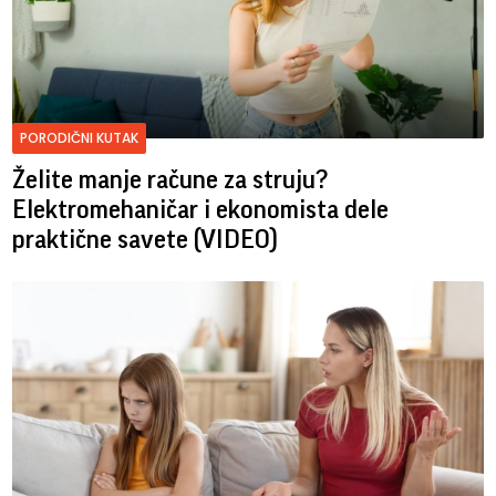
PORODIČNI KUTAK
Želite manje račune za struju?
Elektromehaničar i ekonomista dele
praktične savete (VIDEO)