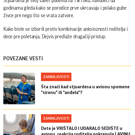
Stjuardesa je svoj savet podelila na TikToku, navodeći da
godinama gleda kako se porodice prve ukrcavaju i polako gube
živce pre nego što se vrata zatvore.
Kako biste se izborili protiv kombinacije anksioznosti roditelja i
dece pre poletanja, Dejvis predlaže drugačiji pristup.
POVEZANE VESTI
ZANIMLJIVOSTI
Šta znači kad stjuardesa u avionu spomene
"sirenu" ili "anđela"?
ZANIMLJIVOSTI
Dete je VRIŠTALO I UDARALO SEDIŠTE u
avionu, reakcija roditelja pokrenula LAVINU