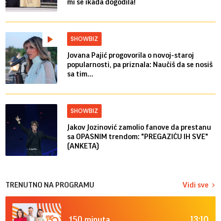
mi se ikada dogodila!
SHOWBIZ
Jovana Pajić progovorila o novoj-staroj
popularnosti, pa priznala: Naučiš da se nosiš
sa tim...
SHOWBIZ
Jakov Jozinović zamolio fanove da prestanu
sa OPASNIM trendom: "PREGAZIĆU IH SVE"
(ANKETA)
TRENUTNO NA PROGRAMU
Vidi sve
13:10
150 minuta