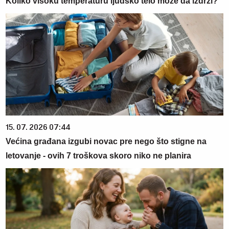
Koliko visoku temperaturu ljudsko telo može da izdrži?
15. 07. 2026 07:44
Većina građana izgubi novac pre nego što stigne na
letovanje - ovih 7 troškova skoro niko ne planira