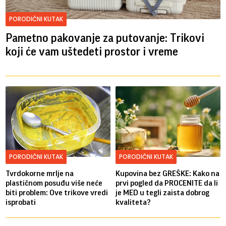
PORODIČNI KUTAK
Pametno pakovanje za putovanje: Trikovi
koji će vam uštedeti prostor i vreme
PORODIČNI KUTAK
PORODIČNI KUTAK
Tvrdokorne mrlje na
Kupovina bez GREŠKE: Kako na
plastičnom posuđu više neće
prvi pogled da PROCENITE da li
biti problem: Ove trikove vredi
je MED u tegli zaista dobrog
isprobati
kvaliteta?