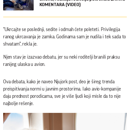
KOMENTARA (VIDEO)
"Ukrcajte se poslednji, sedite i odmah ćete poleteti. Privilegija
ranog ukrcavanja je zamka. Godinama sam je nudila i tek sada to
shvatam", rekla je.
Njen stav je izazvao debatu, jer su neki roditelji branili praksu
ranijeg ulaska u avion.
Ova debata, kako je naveo Njujork post, deo je šireg trenda
preispitivanja normi u javnim prostorima. Iako avio-kompanije
daju prednost porodicama, sve je više ljudi koji misle da to nije
najbolje rešenje.