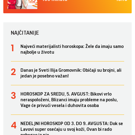
NAJČITANIJE
Najveći materijalisti horoskopa: Žele da imaju samo
najbolje u životu
Danas je Sveti Ilija Gromovnik: Običaji su brojni, ali
jedan je posebno važan!
HOROSKOP ZA SREDU, 5. AVGUST: Bikovi vrlo
neraspoloženi, Blizanci imaju probleme na poslu,
Vage će privući vesela i duhovita osoba
NEDELJNI HOROSKOP OD 3. DO 9. AVGUSTA: Dok se
Lavovi super osećaju u svoj koži, Ovan bi rado