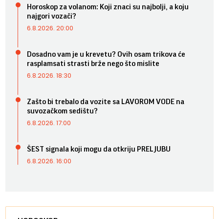
Horoskop za volanom: Koji znaci su najbolji, a koju
najgori vozači?
6.8.2026. 20:00
Dosadno vam je u krevetu? Ovih osam trikova će
rasplamsati strasti brže nego što mislite
6.8.2026. 18:30
Zašto bi trebalo da vozite sa LAVOROM VODE na
suvozačkom sedištu?
6.8.2026. 17:00
ŠEST signala koji mogu da otkriju PRELJUBU
6.8.2026. 16:00