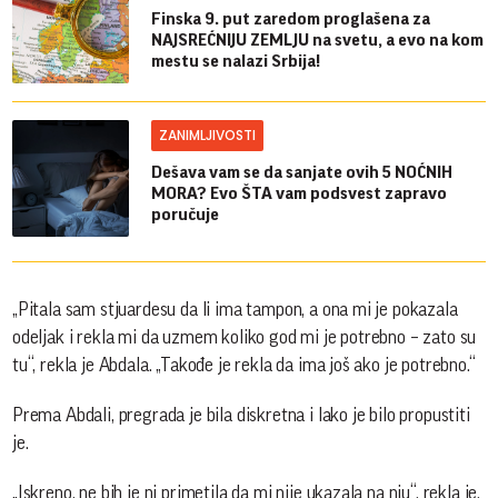
Finska 9. put zaredom proglašena za
NAJSREĆNIJU ZEMLJU na svetu, a evo na kom
mestu se nalazi Srbija!
ZANIMLJIVOSTI
Dešava vam se da sanjate ovih 5 NOĆNIH
MORA? Evo ŠTA vam podsvest zapravo
poručuje
„Pitala sam stjuardesu da li ima tampon, a ona mi je pokazala
odeljak i rekla mi da uzmem koliko god mi je potrebno – zato su
tu“, rekla je Abdala. „Takođe je rekla da ima još ako je potrebno.“
Prema Abdali, pregrada je bila diskretna i lako je bilo propustiti
je.
„Iskreno, ne bih je ni primetila da mi nije ukazala na nju“, rekla je.