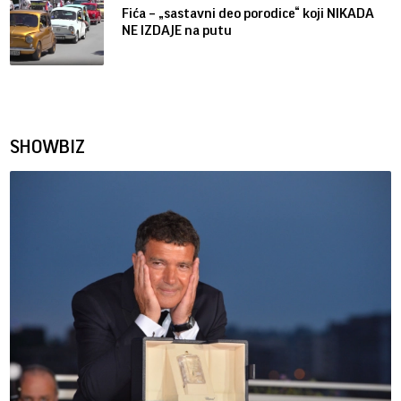
Fića – „sastavni deo porodice“ koji NIKADA
NE IZDAJE na putu
SHOWBIZ