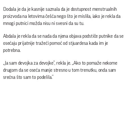
Dodala je da je kasnije saznala da je dostupnost menstrualnih
proizvoda na letovima češća nego što je mislila, iako je rekla da
mnogi putnici možda nisu ni svesni da su tu.
Abdala je rekla da se nada da njena objava podstiče putnike da se
osećaju prijatnije tražeći pomoć od stjuardesa kada im je
potrebna.
„Ja sam devojka za devojke“, rekla je. „Ako to pomaže nekome
drugom da se oseća manje stresno u tom trenutku, onda sam
srećna što sam to podelila.“