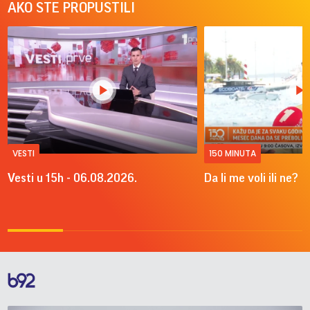
AKO STE PROPUSTILI
VESTI
150 MINUTA
Vesti u 15h - 06.08.2026.
Da li me voli ili ne?