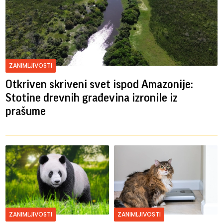
ZANIMLJIVOSTI
Otkriven skriveni svet ispod Amazonije:
Stotine drevnih građevina izronile iz
prašume
ZANIMLJIVOSTI
ZANIMLJIVOSTI