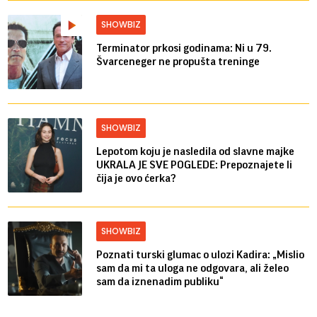
SHOWBIZ
Terminator prkosi godinama: Ni u 79.
Švarceneger ne propušta treninge
SHOWBIZ
Lepotom koju je nasledila od slavne majke
UKRALA JE SVE POGLEDE: Prepoznajete li
čija je ovo ćerka?
SHOWBIZ
Poznati turski glumac o ulozi Kadira: „Mislio
sam da mi ta uloga ne odgovara, ali želeo
sam da iznenadim publiku“