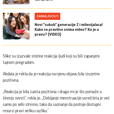
ZANIMLJIVOSTI
Novi "sukob" generacije Z i milenijalaca!
Kako se pravilno snima video? Ko je u
pravu? (VIDEO)
Slike su izazvale stotine reakcija ljudi koji su bili zapanjeni
tajnom pregradom.
Abdala je rekla da je reakcija na njenu objavu bila izuzetno
pozitivna.
„Reakcija je bila zaista pozitivna i drago mi je što pomaže u
širenju svesti“, rekla je. „Dobijanje menstruacije usred leta je već
samo po sebi stresno, tako da saznanje da postoje dostupni
resursi pravi veliku razliku.“