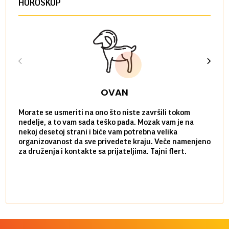
HOROSKOP
OVAN
Morate se usmeriti na ono što niste završili tokom
Sve n
nedelje, a to vam sada teško pada. Mozak vam je na
potpu
nekoj desetoj strani i biće vam potrebna velika
stvar
organizovanost da sve privedete kraju. Veče namenjeno
tempo
za druženja i kontakte sa prijateljima. Tajni flert.
najbl