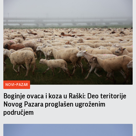
NOVI-PAZAR
Boginje ovaca i koza u Raški: Deo teritorije
Novog Pazara proglašen ugroženim
područjem