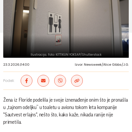
Ilustracija; Foto: KITTIKUN YOKSAP/Shutterstock
23.3.2026.
|
14:00
Izvor: Newsweek/Alice Gibbs/J.G.
Podeli:
Žena iz Floride podelila je svoje iznenađenje onim što je pronašla
u „tajnom odeljku“ u toaletu u avionu tokom leta kompanije
"Sautvest erlajns", nešto što, kako kaže, nikada ranije nije
primetila.