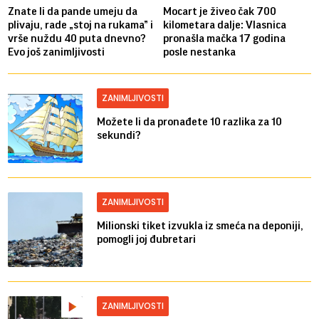
Znate li da pande umeju da
Mocart je živeo čak 700
plivaju, rade „stoj na rukama” i
kilometara dalje: Vlasnica
vrše nuždu 40 puta dnevno?
pronašla mačka 17 godina
Evo još zanimljivosti
posle nestanka
ZANIMLJIVOSTI
Možete li da pronađete 10 razlika za 10
sekundi?
ZANIMLJIVOSTI
Milionski tiket izvukla iz smeća na deponiji,
pomogli joj đubretari
ZANIMLJIVOSTI