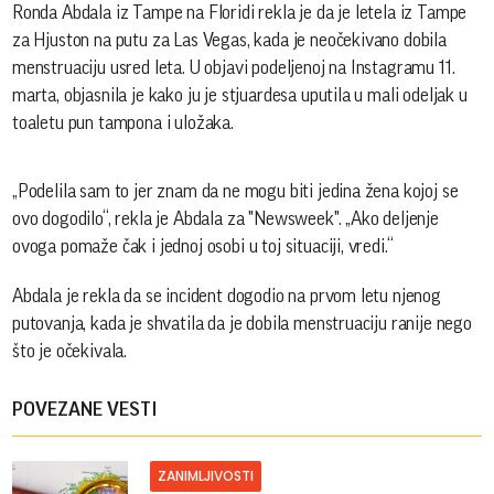
Ronda Abdala iz Tampe na Floridi rekla je da je letela iz Tampe
za Hjuston na putu za Las Vegas, kada je neočekivano dobila
menstruaciju usred leta. U objavi podeljenoj na Instagramu 11.
marta, objasnila je kako ju je stjuardesa uputila u mali odeljak u
toaletu pun tampona i uložaka.
„Podelila sam to jer znam da ne mogu biti jedina žena kojoj se
ovo dogodilo“, rekla je Abdala za "Newsweek". „Ako deljenje
ovoga pomaže čak i jednoj osobi u toj situaciji, vredi.“
Abdala je rekla da se incident dogodio na prvom letu njenog
putovanja, kada je shvatila da je dobila menstruaciju ranije nego
što je očekivala.
POVEZANE VESTI
ZANIMLJIVOSTI