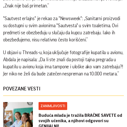
„Znak nije baš primetan.“
"Sautvest erlajns" je rekao za "Newsweek": „Sanitarni proizvodi
su dostupni u svim avionima "Sautvesta" u svim toaletima. Ovi
predmeti se obezbeđuju u slučaju da kupcu zatrebaju. Iako ih
obezbeđujemo, nisu relativno često korišćeni.“
U objavi u Threads-u, koja uključuje fotografije kupatila u avionu,
Abdala je napisala: „Da li ste znali da postoji tajna pregrada u
kupatilu u avionu koja ima tampone i uloške ako vam zatrebaju?!
Jer niko ne želi da bude zatečen nespreman na 10.000 metara.“
POVEZANE VESTI
ZANIMLJIVOSTI
Buduća mlada je tražila BRAČNE SAVETE od
svojih učenika, a njihovi odgovori su
GENIJALNI!