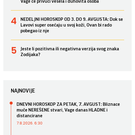
Vage će privući vesela i duhovita osoba
NEDELJNI HOROSKOP OD 3. DO 9. AVGUSTA: Dok se
Lavovi super osećaju u svoj koži, Ovan bi rado
pobegao iz nje
Jeste li pozitivna ili negativna verzija svog znaka
Zodijaka?
NAJNOVIJE
DNEVNI HOROSKOP ZA PETAK, 7. AVGUST: Bliznace
muče NEREŠENE stvari, Vage danas HLADNE i
distancirane
7.8.2026. 6:30