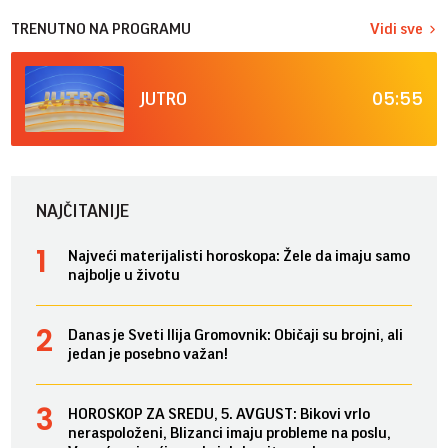
TRENUTNO NA PROGRAMU
Vidi sve
05:55
JUTRO
NAJČITANIJE
Najveći materijalisti horoskopa: Žele da imaju samo
najbolje u životu
Danas je Sveti Ilija Gromovnik: Običaji su brojni, ali
jedan je posebno važan!
HOROSKOP ZA SREDU, 5. AVGUST: Bikovi vrlo
neraspoloženi, Blizanci imaju probleme na poslu,