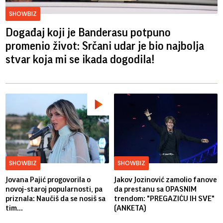
SHOWBIZ
Događaj koji je Banderasu potpuno
promenio život: Srčani udar je bio najbolja
stvar koja mi se ikada dogodila!
SHOWBIZ
SHOWBIZ
Jovana Pajić progovorila o
Jakov Jozinović zamolio fanove
novoj-staroj popularnosti, pa
da prestanu sa OPASNIM
priznala: Naučiš da se nosiš sa
trendom: "PREGAZIĆU IH SVE"
tim...
(ANKETA)