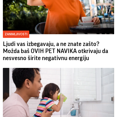
ZANIMLJIVOSTI
Ljudi vas izbegavaju, a ne znate zašto?
Možda baš OVIH PET NAVIKA otkrivaju da
nesvesno širite negativnu energiju