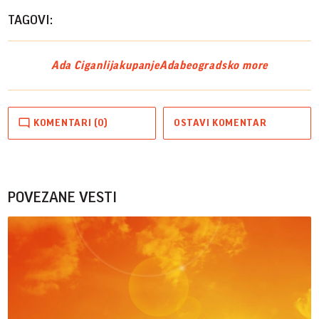
TAGOVI:
Ada Ciganlija
kupanje
Ada
beogradsko more
KOMENTARI (0)
OSTAVI KOMENTAR
POVEZANE VESTI