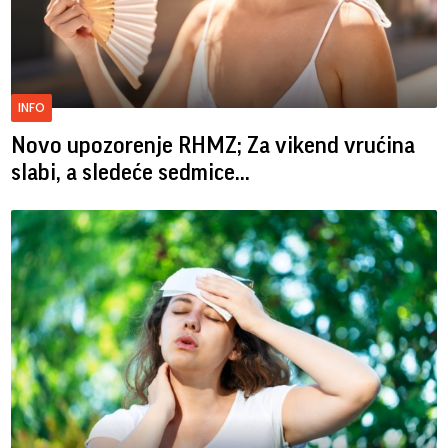
INFO
Novo upozorenje RHMZ; Za vikend vrućina
slabi, a sledeće sedmice...