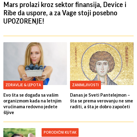
Mars prolazi kroz sektor finansija, Device i
Ribe da uspore, a za Vage stoji posebno
UPOZORENJE!
ZDRAVLJE & LEPOTA
ZANIMLJIVOSTI
Evo šta se događa sa vašim
Danas je Sveti Pantelejmon –
organizmom kada na letnjim
šta se prema verovanju ne sme
vrućinama redovno jedete
raditi, a šta je dobro započeti
šljive
PORODIČNI KUTAK