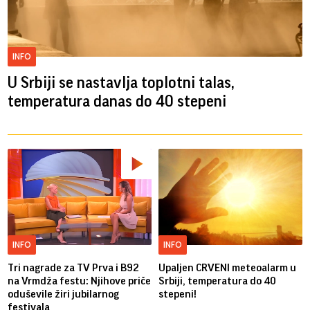
INFO
U Srbiji se nastavlja toplotni talas,
temperatura danas do 40 stepeni
INFO
INFO
Tri nagrade za TV Prva i B92
Upaljen CRVENI meteoalarm u
na Vrmdža festu: Njihove priče
Srbiji, temperatura do 40
oduševile žiri jubilarnog
stepeni!
festivala