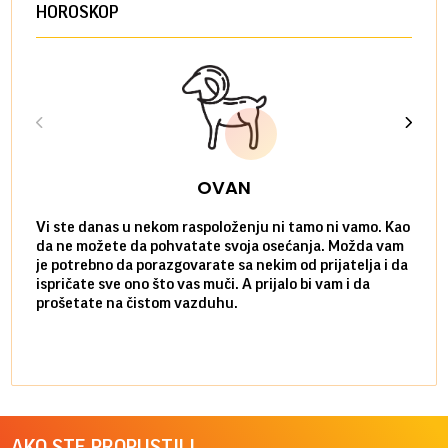
HOROSKOP
OVAN
Vi ste danas u nekom raspoloženju ni tamo ni vamo. Kao
Danas
da ne možete da pohvatate svoja osećanja. Možda vam
posve
je potrebno da porazgovarate sa nekim od prijatelja i da
susre
ispričate sve ono što vas muči. A prijalo bi vam i da
volel
prošetate na čistom vazduhu.
način
AKO STE PROPUSTILI