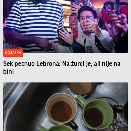
KOSARKA
Šek pecnuo Lebrona: Na žurci je, ali nije na
bini