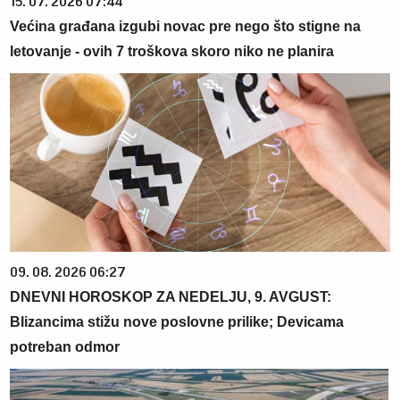
15. 07. 2026 07:44
Većina građana izgubi novac pre nego što stigne na
letovanje - ovih 7 troškova skoro niko ne planira
09. 08. 2026 06:27
DNEVNI HOROSKOP ZA NEDELJU, 9. AVGUST:
Blizancima stižu nove poslovne prilike; Devicama
potreban odmor