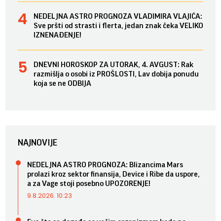
NEDELJNA ASTRO PROGNOZA VLADIMIRA VLAJIĆA:
Sve pršti od strasti i flerta, jedan znak čeka VELIKO
IZNENAĐENJE!
DNEVNI HOROSKOP ZA UTORAK, 4. AVGUST: Rak
razmišlja o osobi iz PROŠLOSTI, Lav dobija ponudu
koja se ne ODBIJA
NAJNOVIJE
NEDELJNA ASTRO PROGNOZA: Blizancima Mars
prolazi kroz sektor finansija, Device i Ribe da uspore,
a za Vage stoji posebno UPOZORENJE!
9.8.2026. 10:23