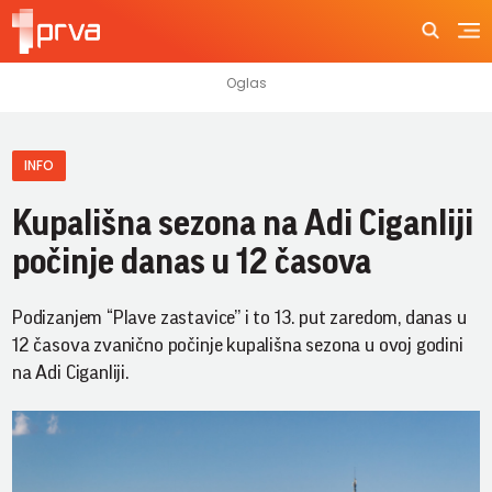
INFO
Kupališna sezona na Adi Ciganliji
počinje danas u 12 časova
Podizanjem “Plave zastavice” i to 13. put zaredom, danas u
12 časova zvanično počinje kupališna sezona u ovoj godini
na Adi Ciganliji.