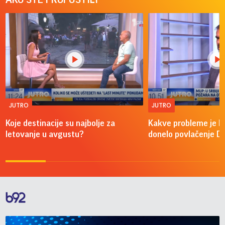
JUTRO
JUTRO
Koje destinacije su najbolje za
Kakve probleme je 
letovanje u avgustu?
donelo povlačenje D