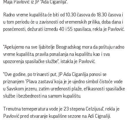
Maja Pavlović iz JP "Ada Ciganlija".
Radno vreme kupališta će biti od 10.30 časova do 18.30 časova i
u tom periodu će u zavisnosti od vremenskih prilika, doba dana i
posećenosti, dežurati između 40 i 55 spasilaca, rekla je Pavlović.
"Apelujemo na sve ljubitelje Beogradskog mora da poštuju radno
vreme kupališta, pravila ponašanja na kupalištu kao i sva
upozorenja spasilačke službe", istakla je Pavlović.
"Ove godine, po trinaesti put, JP Ada Ciganlija ponosi se
priznanjem 'Plava zastava' koja je je ujedno simbol čistoće vode
u Savskom jezeru, zatim uređenosti plaže, efikasnosti spasilačke
službe i bezbednosti na samom kupalištu.
Trenutna temeperatura vode je 23 stepena Celzijusa", rekla je
Pavlović pred otvaranje kupališne sezone na Adi Cignaliji.