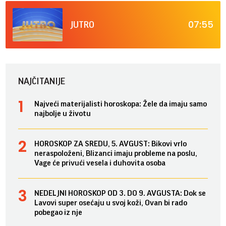
07:55
JUTRO
NAJČITANIJE
Najveći materijalisti horoskopa: Žele da imaju samo
najbolje u životu
HOROSKOP ZA SREDU, 5. AVGUST: Bikovi vrlo
neraspoloženi, Blizanci imaju probleme na poslu,
Vage će privući vesela i duhovita osoba
NEDELJNI HOROSKOP OD 3. DO 9. AVGUSTA: Dok se
Lavovi super osećaju u svoj koži, Ovan bi rado
pobegao iz nje