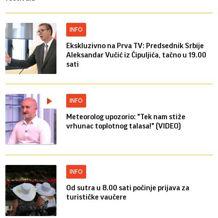
INFO
Ekskluzivno na Prva TV: Predsednik Srbije
Aleksandar Vučić iz Čipuljića, tačno u 19.00
sati
INFO
Meteorolog upozorio: "Tek nam stiže
vrhunac toplotnog talasa!" (VIDEO)
INFO
Od sutra u 8.00 sati počinje prijava za
turističke vaučere