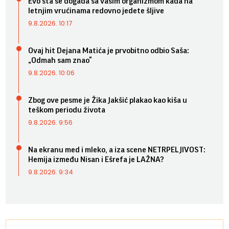
Evo šta se događa sa vašim organizmom kada na
letnjim vrućinama redovno jedete šljive
9.8.2026. 10:17
Ovaj hit Dejana Matića je prvobitno odbio Saša:
„Odmah sam znao“
9.8.2026. 10:06
Zbog ove pesme je Žika Jakšić plakao kao kiša u
teškom periodu života
9.8.2026. 9:56
Na ekranu med i mleko, a iza scene NETRPELJIVOST:
Hemija između Nisan i Ešrefa je LAŽNA?
9.8.2026. 9:34