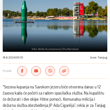
Foto: Mirko Kuzmanovic/Shutterstock
18.6.2024.
|
10:10
Izvor: Tanjug
Podeli:
"Sezona kupanja na Savskom jezeru biće otvorena danas u 12
časova kada će početi sa radom spasilačka služba. Na kupalištu
će dežurati i dve ekipe Hitne pomoći, Komunalna milicija i
dežurna služba obezbeđenja JP Ada Ciganlija”, rekla je za Tanjug