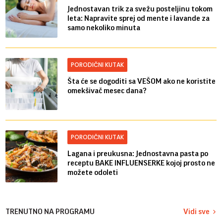
Jednostavan trik za svežu posteljinu tokom
leta: Napravite sprej od mente i lavande za
samo nekoliko minuta
PORODIČNI KUTAK
Šta će se dogoditi sa VEŠOM ako ne koristite
omekšivač mesec dana?
PORODIČNI KUTAK
Lagana i preukusna: Jednostavna pasta po
receptu BAKE INFLUENSERKE kojoj prosto ne
možete odoleti
TRENUTNO NA PROGRAMU
Vidi sve