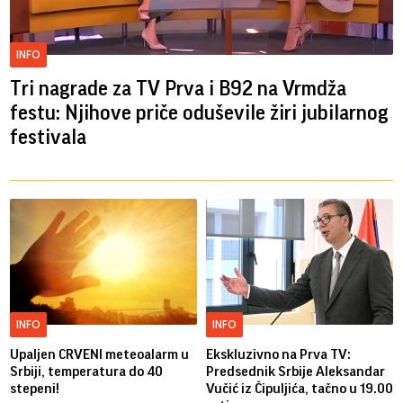
INFO
Tri nagrade za TV Prva i B92 na Vrmdža
festu: Njihove priče oduševile žiri jubilarnog
festivala
INFO
INFO
Upaljen CRVENI meteoalarm u
Ekskluzivno na Prva TV:
Srbiji, temperatura do 40
Predsednik Srbije Aleksandar
stepeni!
Vučić iz Čipuljića, tačno u 19.00