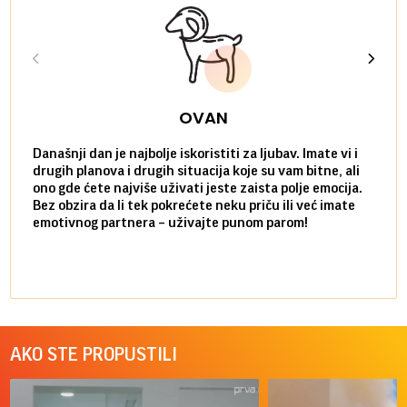
OVAN
Današnji dan je najbolje iskoristiti za ljubav. Imate vi i
Ako v
drugih planova i drugih situacija koje su vam bitne, ali
do ma
ono gde ćete najviše uživati jeste zaista polje emocija.
van g
Bez obzira da li tek pokrećete neku priču ili već imate
društ
emotivnog partnera – uživajte punom parom!
kolik
AKO STE PROPUSTILI