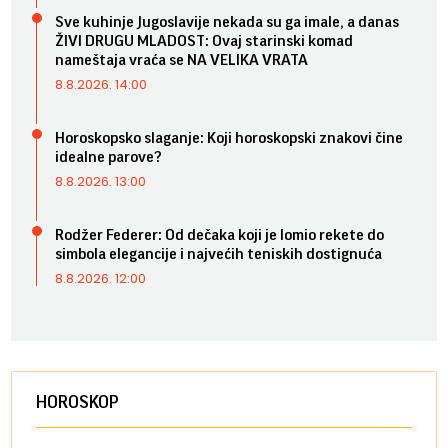
Sve kuhinje Jugoslavije nekada su ga imale, a danas
ŽIVI DRUGU MLADOST: Ovaj starinski komad
nameštaja vraća se NA VELIKA VRATA
8.8.2026. 14:00
Horoskopsko slaganje: Koji horoskopski znakovi čine
idealne parove?
8.8.2026. 13:00
Rodžer Federer: Od dečaka koji je lomio rekete do
simbola elegancije i najvećih teniskih dostignuća
8.8.2026. 12:00
HOROSKOP