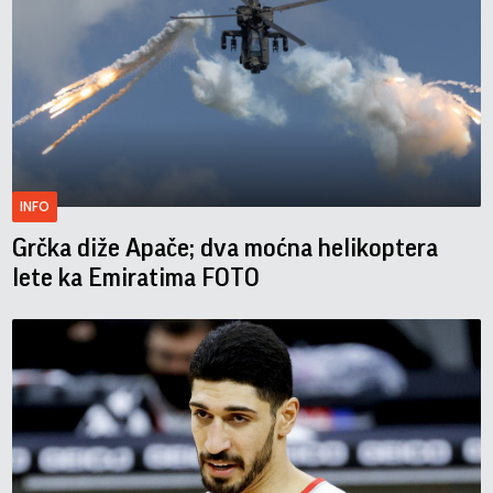
INFO
Grčka diže Apače; dva moćna helikoptera
lete ka Emiratima FOTO