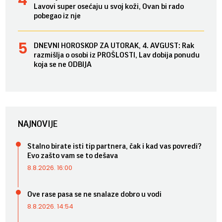
Lavovi super osećaju u svoj koži, Ovan bi rado
pobegao iz nje
DNEVNI HOROSKOP ZA UTORAK, 4. AVGUST: Rak
razmišlja o osobi iz PROŠLOSTI, Lav dobija ponudu
koja se ne ODBIJA
NAJNOVIJE
Stalno birate isti tip partnera, čak i kad vas povredi?
Evo zašto vam se to dešava
8.8.2026. 16:00
Ove rase pasa se ne snalaze dobro u vodi
8.8.2026. 14:54