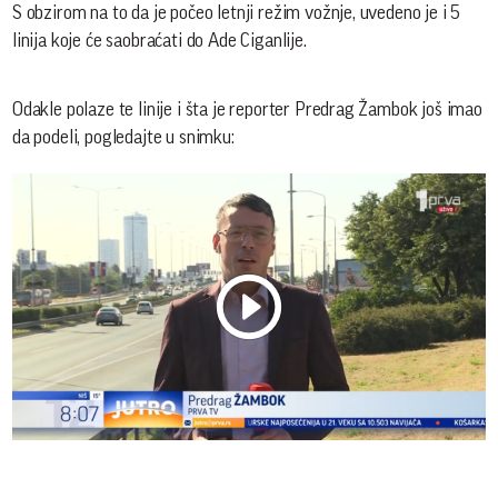
S obzirom na to da je počeo letnji režim vožnje, uvedeno je i 5
linija koje će saobraćati do Ade Ciganlije.
Odakle polaze te linije i šta je reporter Predrag Žambok još imao
da podeli, pogledajte u snimku:
Play
Vide