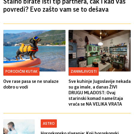
Stalno birate isti tip partnera, čak i kad vas
povredi? Evo zašto vam se to dešava
PORODIČNI KUTAK
ZANIMLJIVOSTI
Ove rase pasa se ne snalaze
Sve kuhinje Jugoslavije nekada
dobro u vodi
su ga imale, a danas ŽIVI
DRUGU MLADOST: Ovaj
starinski komad nameštaja
vraća se NA VELIKA VRATA
ASTRO
Horoskopsko slaganje: Koji horoskopski