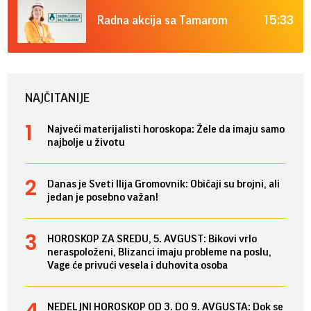
15:33
Radna akcija sa Tamarom
NAJČITANIJE
Najveći materijalisti horoskopa: Žele da imaju samo
najbolje u životu
Danas je Sveti Ilija Gromovnik: Običaji su brojni, ali
jedan je posebno važan!
HOROSKOP ZA SREDU, 5. AVGUST: Bikovi vrlo
neraspoloženi, Blizanci imaju probleme na poslu,
Vage će privući vesela i duhovita osoba
NEDELJNI HOROSKOP OD 3. DO 9. AVGUSTA: Dok se