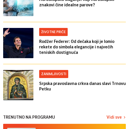
znakovi čine idealne parove?
ŽIVOTNE PRIČE
Rodžer Federer: Od dečaka koji je lomio
rekete do simbola elegancije i najvećih
teniskih dostignuća
ZANIMLJIVOSTI
Srpska pravoslavna crkva danas slavi Trnovu
Petku
TRENUTNO NA PROGRAMU
Vidi sve