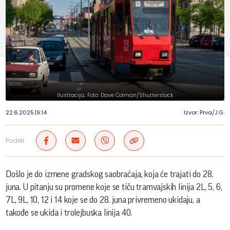
Ilustracija; Foto: Dave Colman/Shutterstock
22.6.2025.
|
9:14
Izvor: Prva/J.G.
Podeli:
Došlo je do izmene gradskog saobraćaja, koja će trajati do 28.
juna. U pitanju su promene koje se tiču tramvajskih linija 2L, 5, 6,
7L, 9L, 10, 12 i 14 koje se do 28. juna privremeno ukidaju, a
takođe se ukida i trolejbuska linija 40.