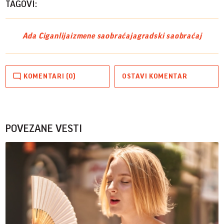
TAGOVI:
Ada Ciganlija
izmene saobraćaja
gradski saobraćaj
KOMENTARI (0)
OSTAVI KOMENTAR
POVEZANE VESTI