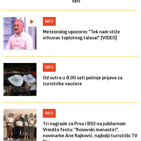
sati
INFO
Meteorolog upozorio: "Tek nam stiže
vrhunac toplotnog talasa!" (VIDEO)
INFO
Od sutra u 8.00 sati počinje prijava za
turističke vaučere
INFO
Tri nagrade za Prva i B92 na jubilarnom
Vrmdža festu: "Kosovski manastiri",
novinarke Ane Rajković, najbolji turistički TV