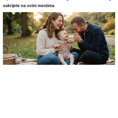
sakrijete na ovim mestima
05. 08. 2026 06:45
Šta dete nasleđuje od oca, a šta od majke? Sve što
treba da znate o genetici