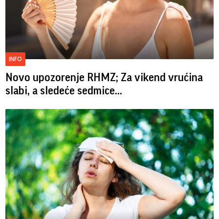
INFO
Novo upozorenje RHMZ; Za vikend vrućina
slabi, a sledeće sedmice...