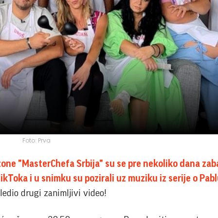
Foto: Prva
one "MasterChefa Srbija" su se pre nekoliko dana zaba
ikToka i u snimku su pozirali uz muziku iz serije o Pab
ledio drugi zanimljivi video!