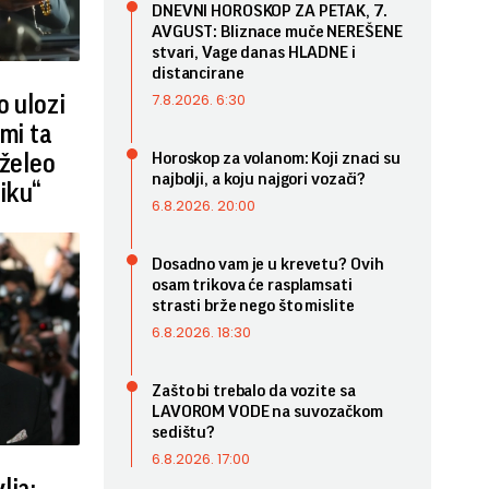
DNEVNI HOROSKOP ZA PETAK, 7.
AVGUST: Bliznace muče NEREŠENE
stvari, Vage danas HLADNE i
distancirane
7.8.2026. 6:30
o ulozi
 mi ta
Horoskop za volanom: Koji znaci su
 želeo
najbolji, a koju najgori vozači?
iku“
6.8.2026. 20:00
Dosadno vam je u krevetu? Ovih
osam trikova će rasplamsati
strasti brže nego što mislite
6.8.2026. 18:30
Zašto bi trebalo da vozite sa
LAVOROM VODE na suvozačkom
sedištu?
6.8.2026. 17:00
lja: