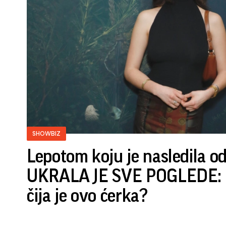
SHOWBIZ
Lepotom koju je nasledila o
UKRALA JE SVE POGLEDE: P
čija je ovo ćerka?