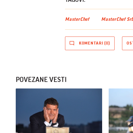
TAGOVI:
MasterChef
MasterChef Srb
KOMENTARI (0)
OS
POVEZANE VESTI