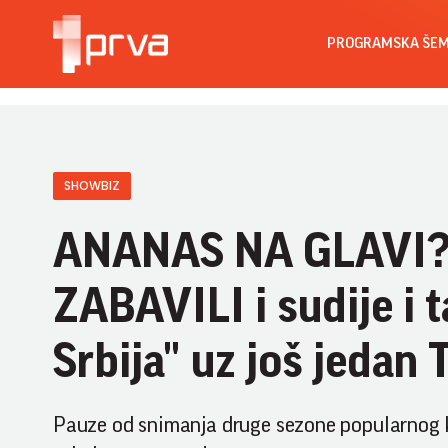
PROGRAMSKA ŠE
SHOWBIZ
ANANAS NA GLAVI? P
ZABAVILI i sudije i 
Srbija" uz još jeda
Pauze od snimanja druge sezone popularnog k