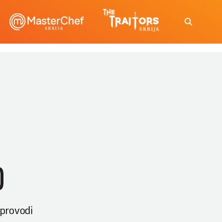
)
 provodi