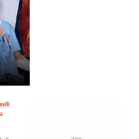
vili
lu