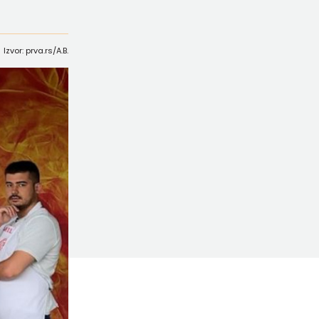
Izvor: prva.rs/A.B.