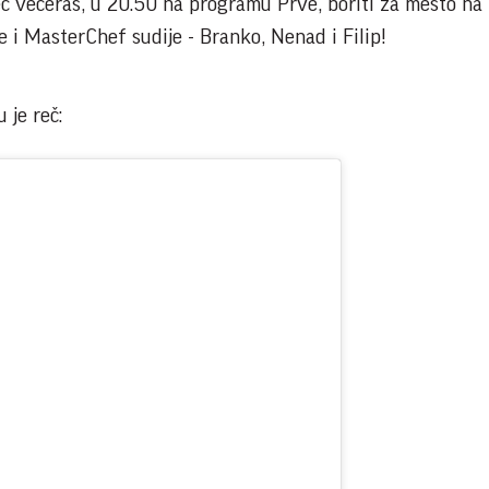
eć večeras, u 20.50 na programu Prve, boriti za mesto na
e i MasterChef sudije - Branko, Nenad i Filip!
 je reč: