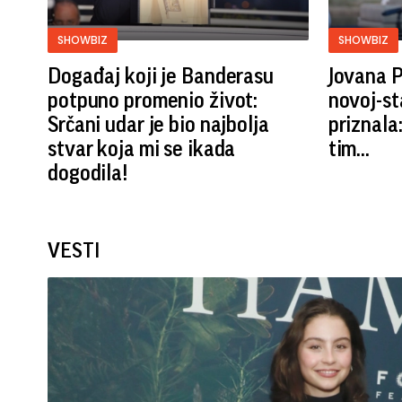
SHOWBIZ
SHOWBIZ
Događaj koji je Banderasu
Jovana P
potpuno promenio život:
novoj-st
Srčani udar je bio najbolja
priznala
stvar koja mi se ikada
tim...
dogodila!
VESTI