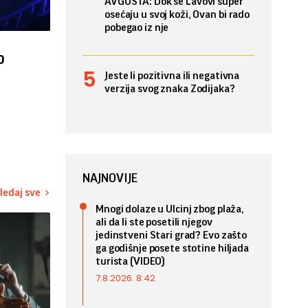
AVGUSTA: Dok se Lavovi super
osećaju u svoj koži, Ovan bi rado
pobegao iz nje
o
Jeste li pozitivna ili negativna
verzija svog znaka Zodijaka?
NAJNOVIJE
ledaj sve
Mnogi dolaze u Ulcinj zbog plaža,
ali da li ste posetili njegov
jedinstveni Stari grad? Evo zašto
ga godišnje posete stotine hiljada
turista (VIDEO)
7.8.2026. 8:42