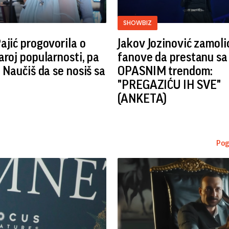
SHOWBIZ
ajić progovorila o
Jakov Jozinović zamoli
aroj popularnosti, pa
fanove da prestanu sa
: Naučiš da se nosiš sa
OPASNIM trendom:
"PREGAZIĆU IH SVE"
(ANKETA)
Pog