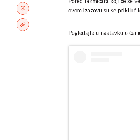
Pored takmičara koji će se v
ovom izazovu su se priključil
Pogledajte u nastavku o čemu