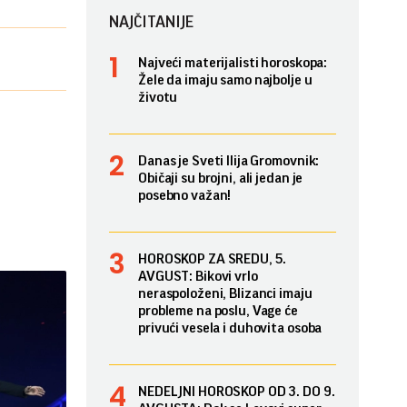
NAJČITANIJE
Najveći materijalisti horoskopa:
Žele da imaju samo najbolje u
životu
Danas je Sveti Ilija Gromovnik:
Običaji su brojni, ali jedan je
posebno važan!
HOROSKOP ZA SREDU, 5.
AVGUST: Bikovi vrlo
neraspoloženi, Blizanci imaju
probleme na poslu, Vage će
privući vesela i duhovita osoba
NEDELJNI HOROSKOP OD 3. DO 9.