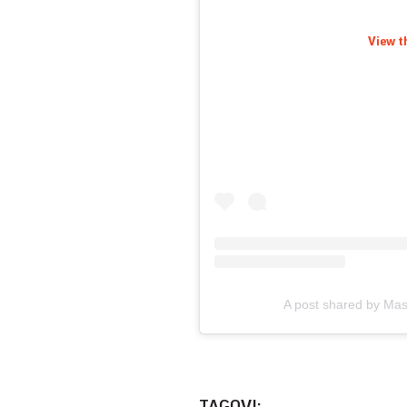
View t
A post shared by Mas