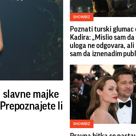
SHOWBIZ
Poznati turski glumac 
Kadira: „Mislio sam da
uloga ne odgovara, ali
sam da iznenadim publ
d slavne majke
repoznajete li
SHOWBIZ
Pravna bitka se nastav