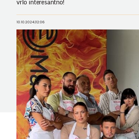
vrlo interesantno!
10.10.2024.
|
12:06