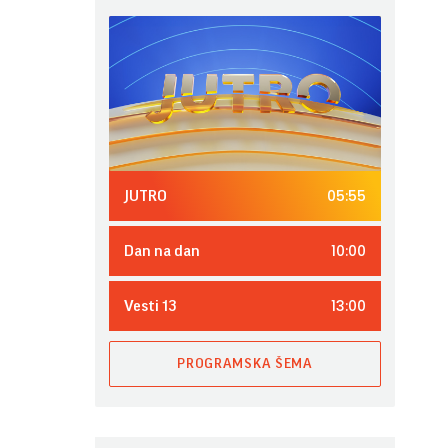
05:55
JUTRO
10:00
Dan na dan
13:00
Vesti 13
PROGRAMSKA ŠEMA