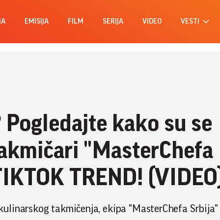
MA
EMISIJA
FILM
SERIJA
VIDEO
VESTI
ogledajte kako su se
takmičari "MasterChefa
n TIKTOK TREND! (VIDEO
ulinarskog takmičenja, ekipa "MasterChefa Srbija"