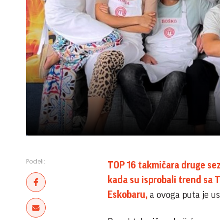
Podeli:
TOP 16 takmičara druge sez
kada su isprobali trend sa T
Eskobaru,
a ovoga puta je us