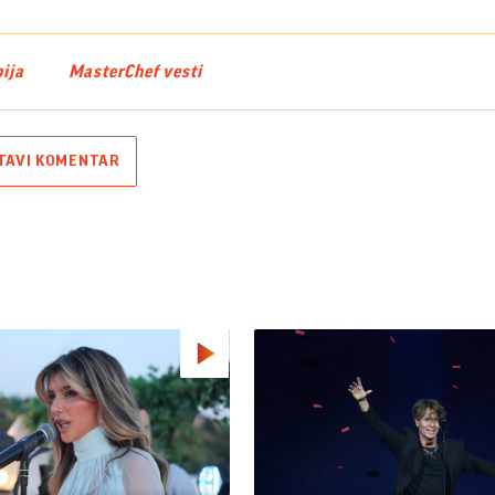
ija
MasterChef vesti
TAVI KOMENTAR