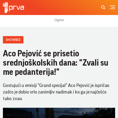
SHOWBIZ
Aco Pejović se prisetio
srednjoškolskih dana: "Zvali su
me pedanterija!"
Gostujući u emisiji "Grand specijal" Aco Pejović je ispričao
zašto je dobio vrlo zanimljiv nadimak i ko ga je najčešće
tako zvao.