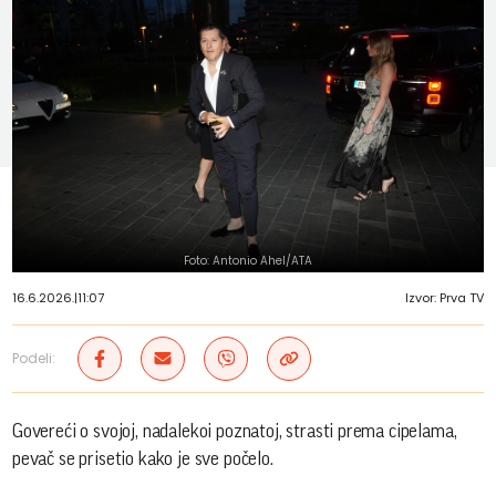
Foto: Antonio Ahel/ATA
16.6.2026.
|
11:07
Izvor: Prva TV
Podeli:
Govereći o svojoj, nadalekoi poznatoj, strasti prema cipelama,
pevač se prisetio kako je sve počelo.