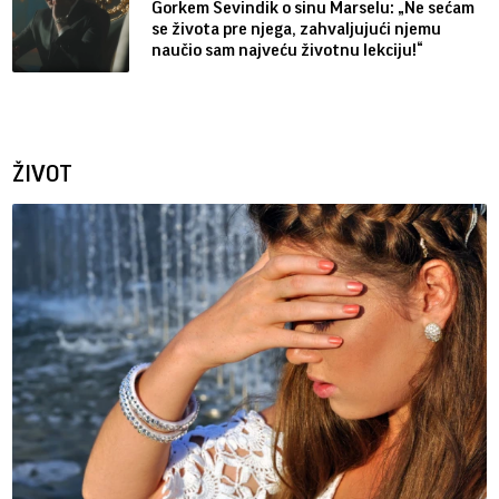
Gorkem Sevindik o sinu Marselu: „Ne sećam
se života pre njega, zahvaljujući njemu
naučio sam najveću životnu lekciju!“
ŽIVOT