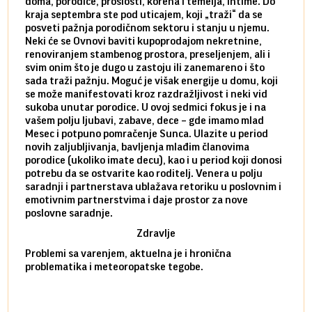
doma, porodice, prošlosti, korena i temelja, intime. Do
rodbi
kraja septembra ste pod uticajem, koji „traži“ da se
kraja
posveti pažnja porodičnom sektoru i stanju u njemu.
dinam
Neki će se Ovnovi baviti kupoprodajom nekretnine,
istov
renoviranjem stambenog prostora, preseljenjem, ali i
brze 
svim onim što je dugo u zastoju ili zanemareno i što
za sa
sada traži pažnju. Moguć je višak energije u domu, koji
treba
se može manifestovati kroz razdražljivost i neki vid
poslu
sukoba unutar porodice. U ovoj sedmici fokus je i na
defin
vašem polju ljubavi, zabave, dece – gde imamo mlad
partn
Mesec i potpuno pomračenje Sunca. Ulazite u period
reago
novih zaljubljivanja, bavljenja mlađim članovima
mlad 
porodice (ukoliko imate decu), kao i u period koji donosi
uvode
potrebu da se ostvarite kao roditelj. Venera u polju
stamb
saradnji i partnerstava ublažava retoriku u poslovnim i
porod
emotivnim partnerstvima i daje prostor za nove
situa
poslovne saradnje.
stabi
Zdravlje
Problemi sa varenjem, aktuelna je i hronična
problematika i meteoropatske tegobe.