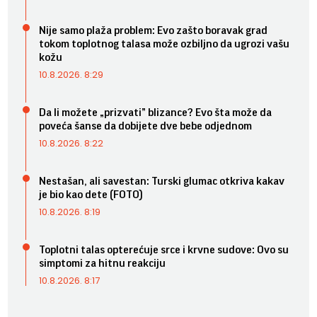
Nije samo plaža problem: Evo zašto boravak grad
tokom toplotnog talasa može ozbiljno da ugrozi vašu
kožu
10.8.2026. 8:29
Da li možete „prizvati” blizance? Evo šta može da
poveća šanse da dobijete dve bebe odjednom
10.8.2026. 8:22
Nestašan, ali savestan: Turski glumac otkriva kakav
je bio kao dete (FOTO)
10.8.2026. 8:19
Toplotni talas opterećuje srce i krvne sudove: Ovo su
simptomi za hitnu reakciju
10.8.2026. 8:17