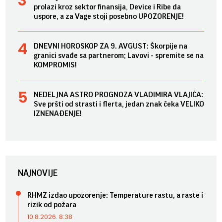
prolazi kroz sektor finansija, Device i Ribe da
uspore, a za Vage stoji posebno UPOZORENJE!
DNEVNI HOROSKOP ZA 9. AVGUST: Škorpije na
granici svađe sa partnerom; Lavovi - spremite se na
KOMPROMIS!
NEDELJNA ASTRO PROGNOZA VLADIMIRA VLAJIĆA:
Sve pršti od strasti i flerta, jedan znak čeka VELIKO
IZNENAĐENJE!
NAJNOVIJE
RHMZ izdao upozorenje: Temperature rastu, a raste i
rizik od požara
10.8.2026. 8:38