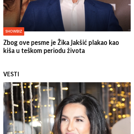
SHOWBIZ
Zbog ove pesme je Žika Jakšić plakao kao
kiša u teškom periodu života
VESTI