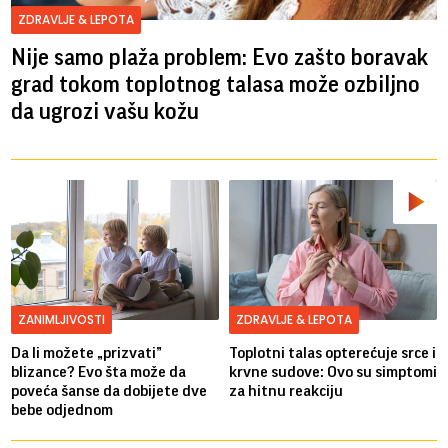
ZDRAVLJE & LEPOTA
Nije samo plaža problem: Evo zašto boravak
grad tokom toplotnog talasa može ozbiljno
da ugrozi vašu kožu
ZANIMLJIVOSTI
ZDRAVLJE & LEPOTA
Da li možete „prizvati”
Toplotni talas opterećuje srce i
blizance? Evo šta može da
krvne sudove: Ovo su simptomi
poveća šanse da dobijete dve
za hitnu reakciju
bebe odjednom