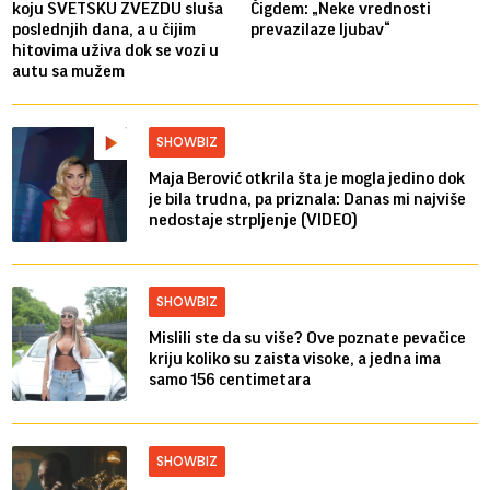
koju SVETSKU ZVEZDU sluša
Čigdem: „Neke vrednosti
poslednjih dana, a u čijim
prevazilaze ljubav“
hitovima uživa dok se vozi u
autu sa mužem
SHOWBIZ
Maja Berović otkrila šta je mogla jedino dok
je bila trudna, pa priznala: Danas mi najviše
nedostaje strpljenje (VIDEO)
SHOWBIZ
Mislili ste da su više? Ove poznate pevačice
kriju koliko su zaista visoke, a jedna ima
samo 156 centimetara
SHOWBIZ