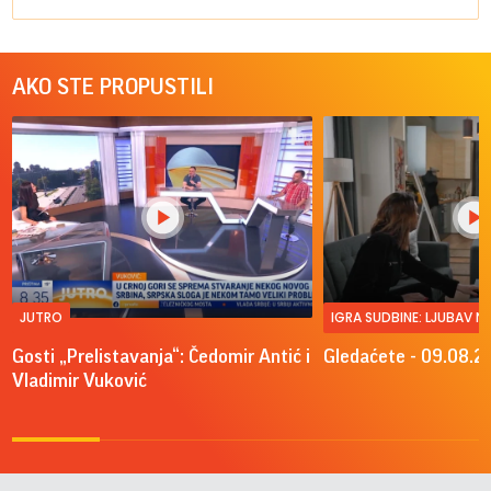
AKO STE PROPUSTILI
JUTRO
IGRA SUDBINE: LJUBAV 
Gosti „Prelistavanja“: Čedomir Antić i
Gledaćete - 09.08.2
Vladimir Vuković