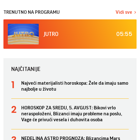
TRENUTNO NA PROGRAMU
Vidi sve
05:55
JUTRO
NAJČITANIJE
Najveći materijalisti horoskopa: Žele da imaju samo
najbolje u životu
HOROSKOP ZA SREDU, 5. AVGUST: Bikovi vrlo
neraspoloženi, Blizanci imaju probleme na poslu,
Vage će privući vesela i duhovita osoba
NEDELJNA ASTRO PROGNOZA: Blizancima Mars