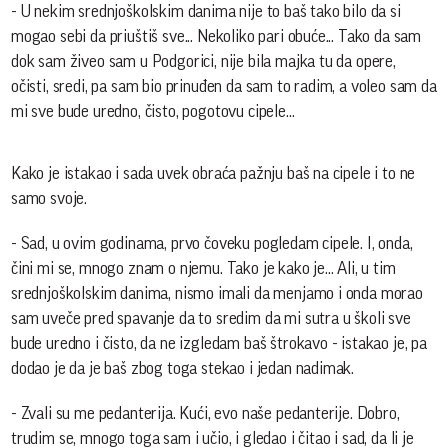
- U nekim srednjoškolskim danima nije to baš tako bilo da si
mogao sebi da priuštiš sve... Nekoliko pari obuće... Tako da sam
dok sam živeo sam u Podgorici, nije bila majka tu da opere,
očisti, sredi, pa sam bio prinuđen da sam to radim, a voleo sam da
mi sve bude uredno, čisto, pogotovu cipele...
Kako je istakao i sada uvek obraća pažnju baš na cipele i to ne
samo svoje.
- Sad, u ovim godinama, prvo čoveku pogledam cipele. I, onda,
čini mi se, mnogo znam o njemu. Tako je kako je... Ali, u tim
srednjoškolskim danima, nismo imali da menjamo i onda morao
sam uveče pred spavanje da to sredim da mi sutra u školi sve
bude uredno i čisto, da ne izgledam baš štrokavo - istakao je, pa
dodao je da je baš zbog toga stekao i jedan nadimak.
- Zvali su me pedanterija. Kući, evo naše pedanterije. Dobro,
trudim se, mnogo toga sam i učio, i gledao i čitao i sad, da li je