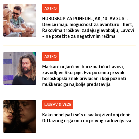
ASTRO
HOROSKOP ZA PONEDELJAK, 10. AVGUST:
Device imaju mogućnost za avanturu i flert,
Rakovima troškovi zadaju glavobolju, Lavovi
– ne potežite za negativnim rečima!
ASTRO
Markantni Jarčevi, harizmatični Lavovi,
zavodljive Škorpije: Evo po čemu je svaki
horoskopski znak privlačan i koji poznati
muškarac ga najbolje predstavlja
LJUBAV & VEZE
Kako poboljšati se*s u svakoj životnoj dobi:
Od lažnog orgazma do pravog zadovoljstva