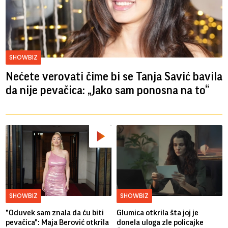
SHOWBIZ
Nećete verovati čime bi se Tanja Savić bavila
da nije pevačica: „Jako sam ponosna na to“
SHOWBIZ
SHOWBIZ
"Oduvek sam znala da ću biti
Glumica otkrila šta joj je
pevačica": Maja Berović otkrila
donela uloga zle policajke