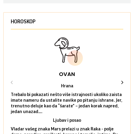
HOROSKOP
OVAN
Hrana
Trebalo bi pokazati nešto više istrajnosti ukoliko zaista
Sedmi
imate nameru da ustalite navike po pitanju ishrane. Jer,
čak p
trenutno deluje kao da “šarate” – jedan korak napred,
pokuš
jedan unazad….
unes
Ljubav i posao
Vladar vašeg znaka Mars prelazi u znak Raka - polje
Mars 