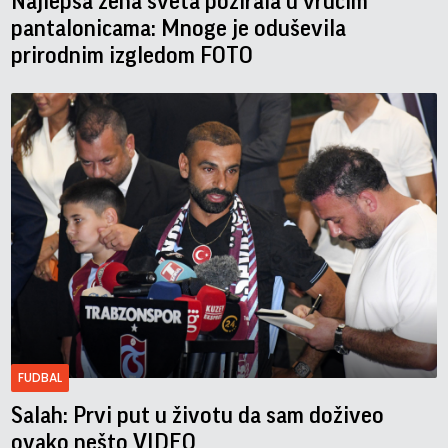
Najlepša žena sveta pozirala u vrućim
pantalonicama: Mnoge je oduševila
prirodnim izgledom FOTO
FUDBAL
Salah: Prvi put u životu da sam doživeo
ovako nešto VIDEO