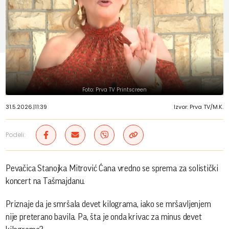
Foto: Prva TV Printscreen
31.5.2026.
|
11:39
Izvor: Prva TV/M.K.
Podeli:
Pevačica Stanojka Mitrović Ćana vredno se sprema za solistički
koncert na Tašmajdanu.
Priznaje da je smršala devet kilograma, iako se mršavljenjem
nije preterano bavila. Pa, šta je onda krivac za minus devet