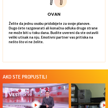
OVAN
Želite da jednu osobu pridobijete za svoje planove.
Danas
Dugo ćete razgovarati ali konačna odluka druge strane
Niste
ne može biti u toku dana. Budite uvereni da ste ostavili
povol
veliki utisak na nju. Emotivni partner vas pritiska na
a pos
nešto što vi ne želite.
više 
AKO STE PROPUSTILI