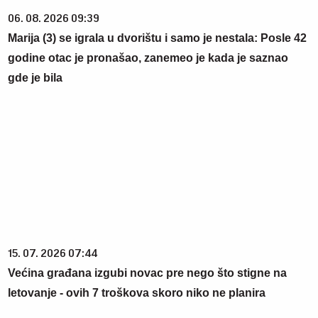
06. 08. 2026 09:39
Marija (3) se igrala u dvorištu i samo je nestala: Posle 42
godine otac je pronašao, zanemeo je kada je saznao
gde je bila
15. 07. 2026 07:44
Većina građana izgubi novac pre nego što stigne na
letovanje - ovih 7 troškova skoro niko ne planira