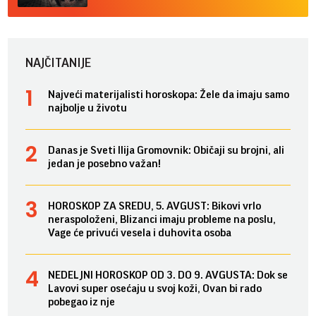
NAJČITANIJE
Najveći materijalisti horoskopa: Žele da imaju samo
najbolje u životu
Danas je Sveti Ilija Gromovnik: Običaji su brojni, ali
jedan je posebno važan!
HOROSKOP ZA SREDU, 5. AVGUST: Bikovi vrlo
neraspoloženi, Blizanci imaju probleme na poslu,
Vage će privući vesela i duhovita osoba
NEDELJNI HOROSKOP OD 3. DO 9. AVGUSTA: Dok se
Lavovi super osećaju u svoj koži, Ovan bi rado
pobegao iz nje