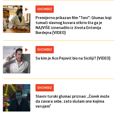
SHOWBIZ
Premijerno prikazan film "Toni": Glumac koji
tumači slavnog kuvara otkrio šta ga je
NAJVIŠE iznenadilo iz života Entonija
Bordejna (VIDEO)
SHOWBIZ
Sa kim je Aco Pejović bio na Siciliji? (VIDEO)
SHOWBIZ
Slavni turski glumac priznao: „Čovek može
da zavara sebe, zato slušam one kojima
verujem“