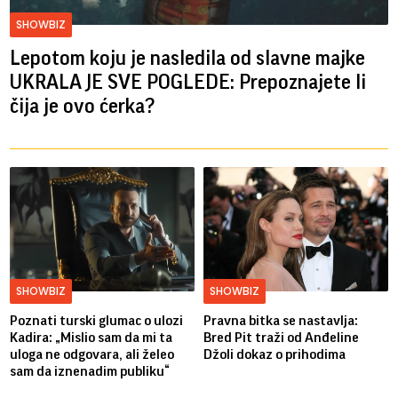
SHOWBIZ
Lepotom koju je nasledila od slavne majke
UKRALA JE SVE POGLEDE: Prepoznajete li
čija je ovo ćerka?
SHOWBIZ
SHOWBIZ
Poznati turski glumac o ulozi
Pravna bitka se nastavlja:
Kadira: „Mislio sam da mi ta
Bred ​​Pit traži od Anđeline
uloga ne odgovara, ali želeo
Džoli dokaz o prihodima
sam da iznenadim publiku“