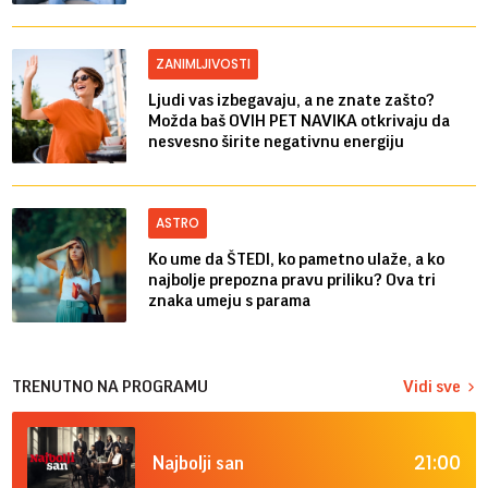
ZANIMLJIVOSTI
Ljudi vas izbegavaju, a ne znate zašto?
Možda baš OVIH PET NAVIKA otkrivaju da
nesvesno širite negativnu energiju
ASTRO
Ko ume da ŠTEDI, ko pametno ulaže, a ko
najbolje prepozna pravu priliku? Ova tri
znaka umeju s parama
TRENUTNO NA PROGRAMU
Vidi sve
21:00
Najbolji san