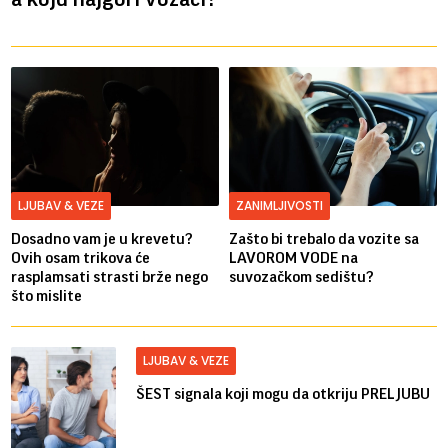
LJUBAV & VEZE
ZANIMLJIVOSTI
Dosadno vam je u krevetu?
Zašto bi trebalo da vozite sa
Ovih osam trikova će
LAVOROM VODE na
rasplamsati strasti brže nego
suvozačkom sedištu?
što mislite
LJUBAV & VEZE
ŠEST signala koji mogu da otkriju PRELJUBU