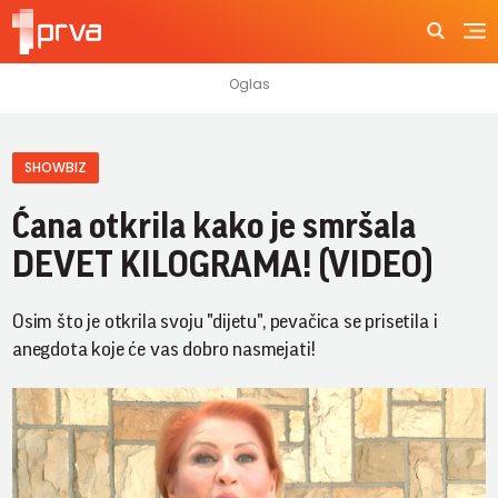
SHOWBIZ
Ćana otkrila kako je smršala
DEVET KILOGRAMA! (VIDEO)
Osim što je otkrila svoju "dijetu", pevačica se prisetila i
anegdota koje će vas dobro nasmejati!