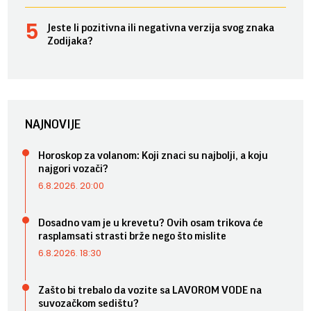
Jeste li pozitivna ili negativna verzija svog znaka
Zodijaka?
NAJNOVIJE
Horoskop za volanom: Koji znaci su najbolji, a koju
najgori vozači?
6.8.2026. 20:00
Dosadno vam je u krevetu? Ovih osam trikova će
rasplamsati strasti brže nego što mislite
6.8.2026. 18:30
Zašto bi trebalo da vozite sa LAVOROM VODE na
suvozačkom sedištu?