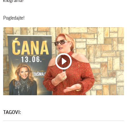
kilograma?
Pogledajte!
Play
Vide
TAGOVI: