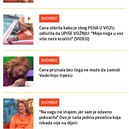
SHOWBIZ
Ćana otkrila kako je zbog PEHA U VOZU,
odlučila da UPIŠE VOŽNJU: "Moja noga u voz
više neće kročiti!" (VIDEO)
SHOWBIZ
Ćana priznala bez čega ne može da zamisli
Vaskršnju trpezu
SHOWBIZ
"Na vagu ne stajem, jer sam je odavno
pokvarila" Ovo je naša jedina pevačica koja
nikada nije na dijeti