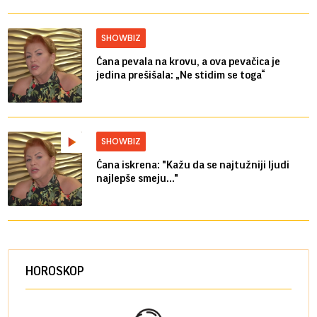
SHOWBIZ
Ćana pevala na krovu, a ova pevačica je
jedina prešišala: „Ne stidim se toga“
SHOWBIZ
Ćana iskrena: "Kažu da se najtužniji ljudi
najlepše smeju..."
HOROSKOP