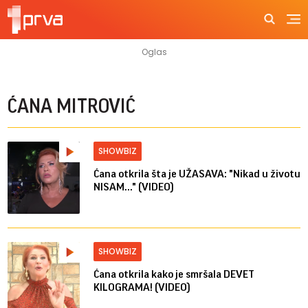
ĆANA MITROVIĆ
SHOWBIZ
Ćana otkrila šta je UŽASAVA: "Nikad u životu
NISAM..." (VIDEO)
SHOWBIZ
Ćana otkrila kako je smršala DEVET
KILOGRAMA! (VIDEO)