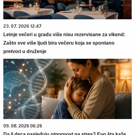
23. 07. 2026 12:47
Letnje večeri u gradu više nisu rezervisane za vikend:
Zašto sve više ljudi bira večeru koja se spontano
pretvori u druženje
09. 08. 2026 06:26
Da li deca nasleđuju otpornost na stres? Evo šta kaže