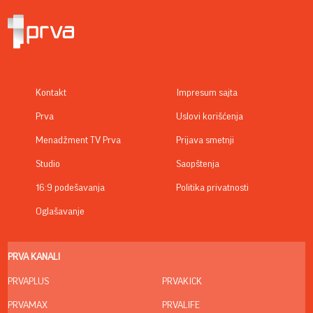
Kontakt
Impresum sajta
Prva
Uslovi korišćenja
Menadžment TV Prva
Prijava smetnji
Studio
Saopštenja
16:9 podešavanja
Politika privatnosti
Oglašavanje
PRVA KANALI
PRVAPLUS
PRVAKICK
PRVAMAX
PRVALIFE