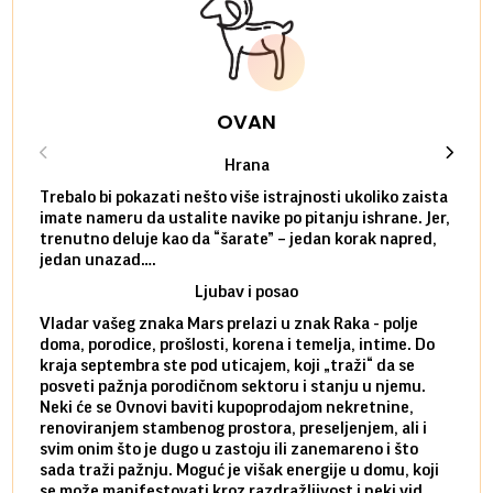
OVAN
Hrana
Trebalo bi pokazati nešto više istrajnosti ukoliko zaista
Sedmi
imate nameru da ustalite navike po pitanju ishrane. Jer,
čak p
trenutno deluje kao da “šarate” – jedan korak napred,
pokuš
jedan unazad….
unes
Ljubav i posao
Vladar vašeg znaka Mars prelazi u znak Raka - polje
Mars 
doma, porodice, prošlosti, korena i temelja, intime. Do
rodbi
kraja septembra ste pod uticajem, koji „traži“ da se
kraja
posveti pažnja porodičnom sektoru i stanju u njemu.
dinam
Neki će se Ovnovi baviti kupoprodajom nekretnine,
istov
renoviranjem stambenog prostora, preseljenjem, ali i
brze 
svim onim što je dugo u zastoju ili zanemareno i što
za sa
sada traži pažnju. Moguć je višak energije u domu, koji
treba
se može manifestovati kroz razdražljivost i neki vid
poslu