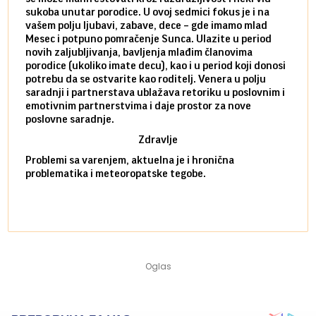
sukoba unutar porodice. U ovoj sedmici fokus je i na
defin
vašem polju ljubavi, zabave, dece – gde imamo mlad
partn
Mesec i potpuno pomračenje Sunca. Ulazite u period
reago
novih zaljubljivanja, bavljenja mlađim članovima
mlad 
porodice (ukoliko imate decu), kao i u period koji donosi
uvode
potrebu da se ostvarite kao roditelj. Venera u polju
stamb
saradnji i partnerstava ublažava retoriku u poslovnim i
porod
emotivnim partnerstvima i daje prostor za nove
situa
poslovne saradnje.
stabi
Zdravlje
Problemi sa varenjem, aktuelna je i hronična
problematika i meteoropatske tegobe.