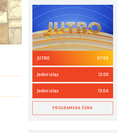
07:55
JUTRO
12:00
Jedini izlaz
13:04
Jedini izlaz
PROGRAMSKA ŠEMA