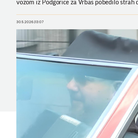
vozom iz Podgorice za Vrbas pobedilo strah o
30.5.2026.
|
13:07