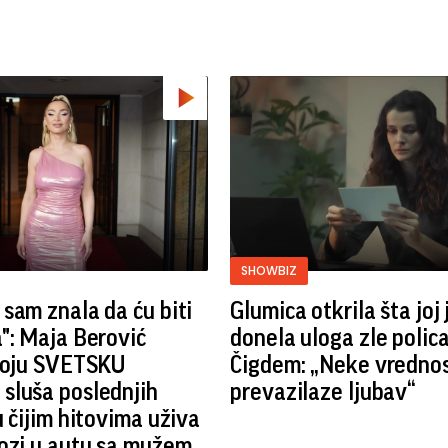
SHOWBIZ
sam znala da ću biti
Glumica otkrila šta joj 
": Maja Berović
donela uloga zle polic
 koju SVETSKU
Čigdem: „Neke vrednos
sluša poslednjih
prevazilaze ljubav“
u čijim hitovima uživa
ozi u autu sa mužem