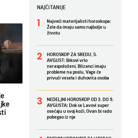
NAJČITANIJE
Najveći materijalisti horoskopa:
Žele da imaju samo najbolje u
životu
HOROSKOP ZA SREDU, 5.
AVGUST: Bikovi vrlo
neraspoloženi, Blizanci imaju
probleme na poslu, Vage će
privući vesela i duhovita osoba
je
NEDELJNI HOROSKOP OD 3. DO 9.
ajke
AVGUSTA: Dok se Lavovi super
ti
osećaju u svoj koži, Ovan bi rado
pobegao iz nje