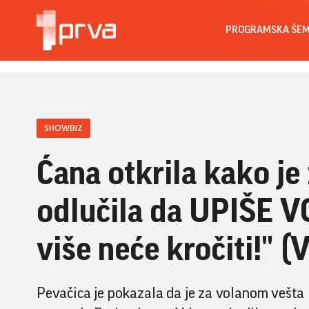
PROGRAMSKA ŠE
SHOWBIZ
Ćana otkrila kako j
odlučila da UPIŠE V
više neće kročiti!" 
Pevačica je pokazala da je za volanom vešta 