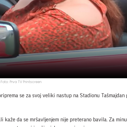
Foto: Prva TV Printscreen
priprema se za svoj veliki nastup na Stadionu Tašmajdan 
ali kaže da se mršavljenjem nije preterano bavila. Za min