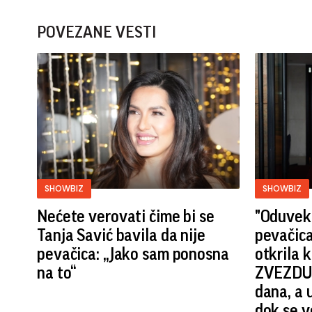
POVEZANE VESTI
SHOWBIZ
SHOWBIZ
Nećete verovati čime bi se
"Oduvek 
Tanja Savić bavila da nije
pevačica
pevačica: „Jako sam ponosna
otkrila
na to“
ZVEZDU 
dana, a 
dok se v