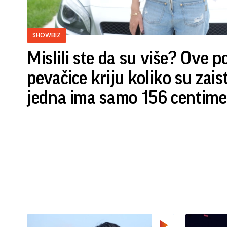
SHOWBIZ
Mislili ste da su više? Ove 
pevačice kriju koliko su zais
jedna ima samo 156 centime