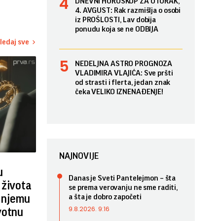
DNEVNI HOROSKOP ZA UTORAK,
4. AVGUST: Rak razmišlja o osobi
iz PROŠLOSTI, Lav dobija
ponudu koja se ne ODBIJA
ledaj sve
NEDELJNA ASTRO PROGNOZA
VLADIMIRA VLAJIĆA: Sve pršti
od strasti i flerta, jedan znak
čeka VELIKO IZNENAĐENJE!
NAJNOVIJE
u
Danas je Sveti Pantelejmon – šta
 života
se prema verovanju ne sme raditi,
i njemu
a šta je dobro započeti
9.8.2026. 9:16
votnu