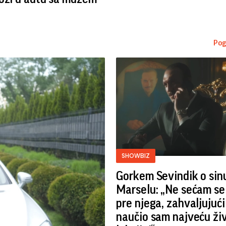
Pog
SHOWBIZ
Gorkem Sevindik o sin
Marselu: „Ne sećam se
pre njega, zahvaljujuć
naučio sam najveću ži