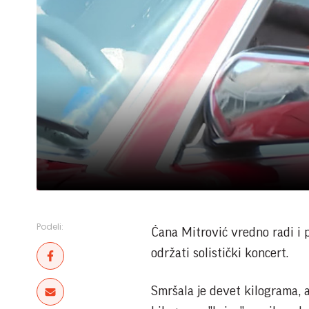
Podeli:
Ćana Mitrović vredno radi i 
održati solistički koncert.
Smršala je devet kilograma, 