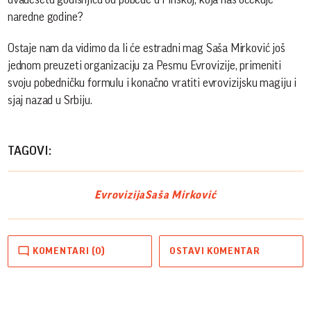
naredne godine?
Ostaje nam da vidimo da li će estradni mag Saša Mirković još
jednom preuzeti organizaciju za Pesmu Evrovizije, primeniti
svoju pobedničku formulu i konačno vratiti evrovizijsku magiju i
sjaj nazad u Srbiju.
TAGOVI:
Evrovizija
Saša Mirković
KOMENTARI (0)
OSTAVI KOMENTAR