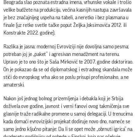
Beograda slao poznata estradna imena, vrhunske vokale i trošio
velike budžete na produkciju, većina kasnijih nastupa završavala
je bez značajnijeg uspeha na tabeli, a neretko i bez plasmana u
finale (uz retke svetle tačke poput Željka Joksimovića 2012. ili
Konstrakte 2022. godine).
Razlika je jasna: modernoj Evroviziji nije dovoljna samo pesma;
potreban joj je „paket“ i agresivan menadžment na terenu.
Upravo je to ono što je Saša Mirković te 2007. godine doktorirao.
On je pokazao da se od diplomatskog i estradnog skandala može
stići do evropskog vrha ako se poslu prisupi profesionalno, a ne
amaterski.
Nakon još jednog bolnog prizemljenja i debakla koji je Srbija
doživela ove godine, javnost i verni fanovi ovog takmičenja sve
glasnije traže radikalne promene u samoj delegaciji. U trenucima
kada domaći evrovizijski projekat dodiruje novo dno, nameće se
samo jedno ključno pitanje: Da li se opet može „obrnuti igrica“ na
dvadesetu godišnjicu od pobede u Finskoj, koja nas očekuje