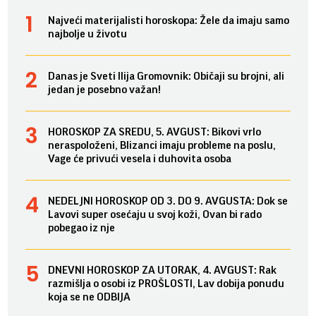
Najveći materijalisti horoskopa: Žele da imaju samo
najbolje u životu
Danas je Sveti Ilija Gromovnik: Običaji su brojni, ali
jedan je posebno važan!
HOROSKOP ZA SREDU, 5. AVGUST: Bikovi vrlo
neraspoloženi, Blizanci imaju probleme na poslu,
Vage će privući vesela i duhovita osoba
NEDELJNI HOROSKOP OD 3. DO 9. AVGUSTA: Dok se
Lavovi super osećaju u svoj koži, Ovan bi rado
pobegao iz nje
DNEVNI HOROSKOP ZA UTORAK, 4. AVGUST: Rak
razmišlja o osobi iz PROŠLOSTI, Lav dobija ponudu
koja se ne ODBIJA