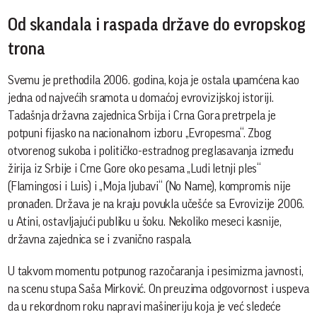
Od skandala i raspada države do evropskog
trona
Svemu je prethodila 2006. godina, koja je ostala upamćena kao
jedna od najvećih sramota u domaćoj evrovizijskoj istoriji.
Tadašnja državna zajednica Srbija i Crna Gora pretrpela je
potpuni fijasko na nacionalnom izboru „Evropesma“. Zbog
otvorenog sukoba i političko-estradnog preglasavanja između
žirija iz Srbije i Crne Gore oko pesama „Ludi letnji ples“
(Flamingosi i Luis) i „Moja ljubavi“ (No Name), kompromis nije
pronađen. Država je na kraju povukla učešće sa Evrovizije 2006.
u Atini, ostavljajući publiku u šoku. Nekoliko meseci kasnije,
državna zajednica se i zvanično raspala.
U takvom momentu potpunog razočaranja i pesimizma javnosti,
na scenu stupa Saša Mirković. On preuzima odgovornost i uspeva
da u rekordnom roku napravi mašineriju koja je već sledeće