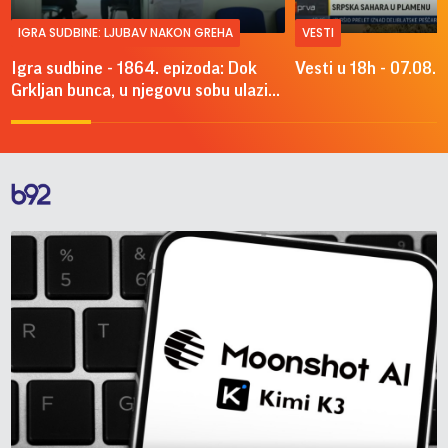
IGRA SUDBINE: LJUBAV NAKON GREHA
VESTI
Igra sudbine - 1864. epizoda: Dok
Vesti u 18h - 07.08.
Grkljan bunca, u njegovu sobu ulazi...