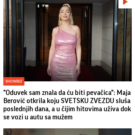
SHOWBIZ
"Oduvek sam znala da ću biti pevačica": Maja
Berović otkrila koju SVETSKU ZVEZDU sluša
poslednjih dana, a u čijim hitovima uživa dok
se vozi u autu sa mužem