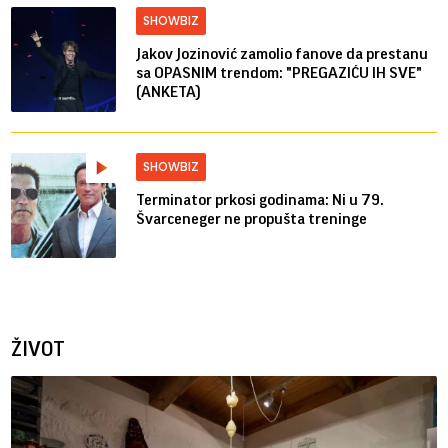
SHOWBIZ
Jakov Jozinović zamolio fanove da prestanu
sa OPASNIM trendom: "PREGAZIĆU IH SVE"
(ANKETA)
SHOWBIZ
Terminator prkosi godinama: Ni u 79.
Švarceneger ne propušta treninge
ŽIVOT