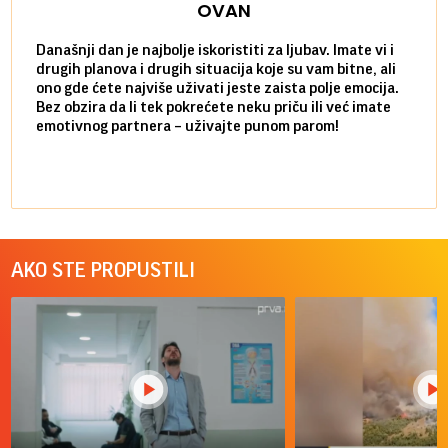
OVAN
Današnji dan je najbolje iskoristiti za ljubav. Imate vi i
Ako v
drugih planova i drugih situacija koje su vam bitne, ali
do ma
ono gde ćete najviše uživati jeste zaista polje emocija.
van g
Bez obzira da li tek pokrećete neku priču ili već imate
društ
emotivnog partnera – uživajte punom parom!
kolik
AKO STE PROPUSTILI