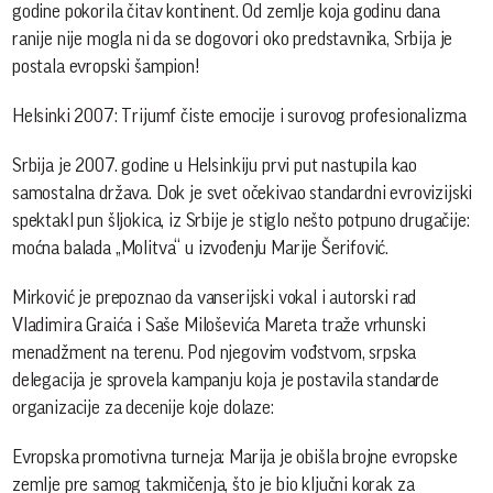
godine pokorila čitav kontinent. Od zemlje koja godinu dana
ranije nije mogla ni da se dogovori oko predstavnika, Srbija je
postala evropski šampion!
Helsinki 2007: Trijumf čiste emocije i surovog profesionalizma
Srbija je 2007. godine u Helsinkiju prvi put nastupila kao
samostalna država. Dok je svet očekivao standardni evrovizijski
spektakl pun šljokica, iz Srbije je stiglo nešto potpuno drugačije:
moćna balada „Molitva“ u izvođenju Marije Šerifović.
Mirković je prepoznao da vanserijski vokal i autorski rad
Vladimira Graića i Saše Miloševića Mareta traže vrhunski
menadžment na terenu. Pod njegovim vođstvom, srpska
delegacija je sprovela kampanju koja je postavila standarde
organizacije za decenije koje dolaze:
Evropska promotivna turneja: Marija je obišla brojne evropske
zemlje pre samog takmičenja, što je bio ključni korak za