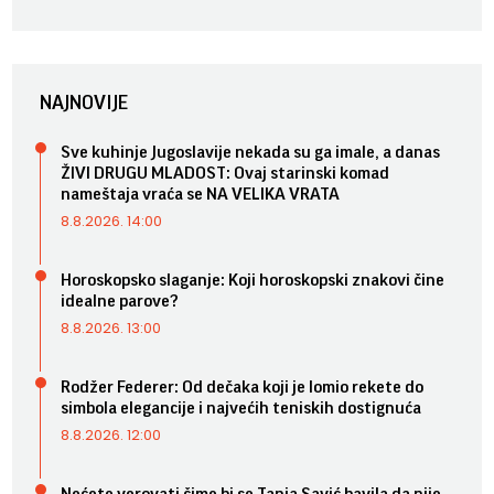
NAJNOVIJE
Sve kuhinje Jugoslavije nekada su ga imale, a danas
ŽIVI DRUGU MLADOST: Ovaj starinski komad
nameštaja vraća se NA VELIKA VRATA
8.8.2026. 14:00
Horoskopsko slaganje: Koji horoskopski znakovi čine
idealne parove?
8.8.2026. 13:00
Rodžer Federer: Od dečaka koji je lomio rekete do
simbola elegancije i najvećih teniskih dostignuća
8.8.2026. 12:00
Nećete verovati čime bi se Tanja Savić bavila da nije