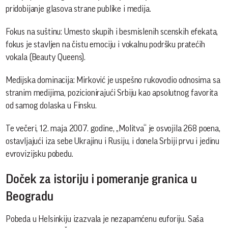
pridobijanje glasova strane publike i medija.
Fokus na suštinu: Umesto skupih i besmislenih scenskih efekata,
fokus je stavljen na čistu emociju i vokalnu podršku pratećih
vokala (Beauty Queens).
Medijska dominacija: Mirković je uspešno rukovodio odnosima sa
stranim medijima, pozicionirajući Srbiju kao apsolutnog favorita
od samog dolaska u Finsku.
Te večeri, 12. maja 2007. godine, „Molitva“ je osvojila 268 poena,
ostavljajući iza sebe Ukrajinu i Rusiju, i donela Srbiji prvu i jedinu
evrovizijsku pobedu.
Doček za istoriju i pomeranje granica u
Beogradu
Pobeda u Helsinkiju izazvala je nezapamćenu euforiju. Saša