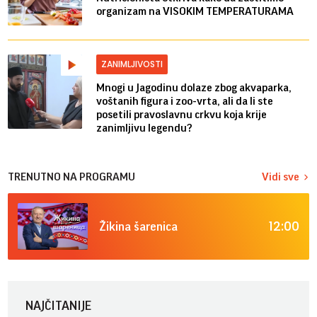
organizam na VISOKIM TEMPERATURAMA
ZANIMLJIVOSTI
Mnogi u Jagodinu dolaze zbog akvaparka,
voštanih figura i zoo-vrta, ali da li ste
posetili pravoslavnu crkvu koja krije
zanimljivu legendu?
TRENUTNO NA PROGRAMU
Vidi sve
12:00
Žikina šarenica
NAJČITANIJE