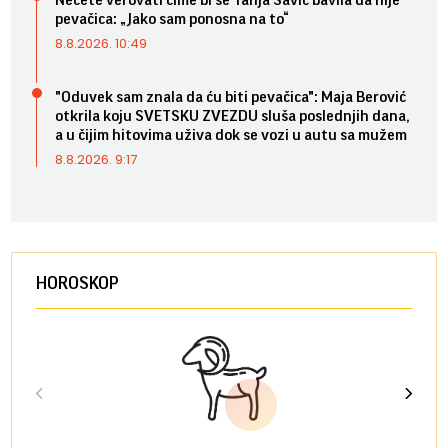
pevačica: „Jako sam ponosna na to“
8.8.2026. 10:49
"Oduvek sam znala da ću biti pevačica": Maja Berović
otkrila koju SVETSKU ZVEZDU sluša poslednjih dana,
a u čijim hitovima uživa dok se vozi u autu sa mužem
8.8.2026. 9:17
HOROSKOP