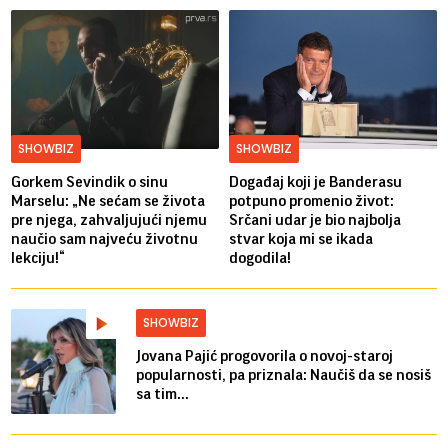
SHOWBIZ
SHOWBIZ
Gorkem Sevindik o sinu
Događaj koji je Banderasu
Marselu: „Ne sećam se života
potpuno promenio život:
pre njega, zahvaljujući njemu
Srčani udar je bio najbolja
naučio sam najveću životnu
stvar koja mi se ikada
lekciju!“
dogodila!
SHOWBIZ
Jovana Pajić progovorila o novoj-staroj
popularnosti, pa priznala: Naučiš da se nosiš
sa tim...