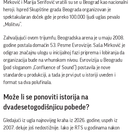
Mirković i Marija Šerifović vratili su se u Beograd kao nacionalni
heroji. Ispred Skupštine grada Beograda organizovan je
spektakularan doček gde je preko 100.000 ljudi uglas pevalo
„Molitvu“.
Zahvaljujući ovom trijumfu, Beogradska arena je u maju 2008.
godine postala domaćin 53. Pesme Evrovizije. Saša Mirković je
odigrao značajnu ulogu u inicijalnoj fazi priprema i lobiranja da
organizacija bude na vrhunskom nivou. Evrovizija u Beogradu
(pod sloganom „Confluence of Sound“) postavila je nove
standarde u produkciji, a tada je prvi put u istoriji uveden i
format sa dva polufinala.
Može li se ponoviti istorija na
dvadesetogodišnjicu pobede?
Gledajući iz ugla najnovijeg kraha iz 2026. godine, uspeh iz
2007. deluje još nedostižnije. Iako je RTS u godinama nakon