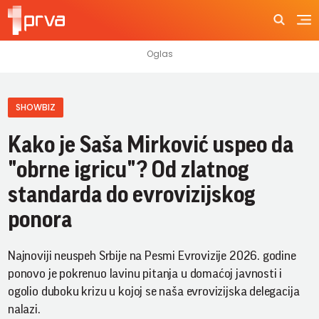
SHOWBIZ
Kako je Saša Mirković uspeo da
"obrne igricu"? Od zlatnog
standarda do evrovizijskog
ponora
Najnoviji neuspeh Srbije na Pesmi Evrovizije 2026. godine
ponovo je pokrenuo lavinu pitanja u domaćoj javnosti i
ogolio duboku krizu u kojoj se naša evrovizijska delegacija
nalazi.