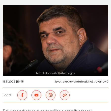
Foto: Antonio Ahel/ATAImages
18.5.2026.
|
16:45
Izvor: svet-skandal.rs/Miloš Jovanović
Podeli: