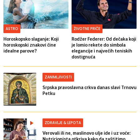
ASTRO
ŽIVOTNE PRIČE
Horoskopsko slaganje: Koji
Rodžer Federer: Od dečaka koji
horoskopski znakovi čine
je lomio rekete do simbola
idealne parove?
elegancije i najvećih teniskih
dostignuća
ZANIMLJIVOSTI
Srpska pravoslavna crkva danas slavi Trnovu
Petku
ZDRAVLJE & LEPOTA
Verovali ili ne, maslinovo ulje ide i uz voće:
Nutricionista otkriva kako da zaštitimo