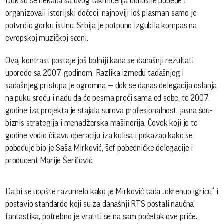
Dok su se nekada sa ovog takmičenja donosile pobede i
organizovali istorijski dočeci, najnoviji loš plasman samo je
potvrdio gorku istinu: Srbija je potpuno izgubila kompas na
evropskoj muzičkoj sceni.
Ovaj kontrast postaje još bolniji kada se današnji rezultati
uporede sa 2007. godinom. Razlika između tadašnjeg i
sadašnjeg pristupa je ogromna — dok se danas delegacija oslanja
na puku sreću i nadu da će pesma proći sama od sebe, te 2007.
godine iza projekta je stajala surova profesionalnost, jasna šou-
biznis strategija i menadžerska mašinerija. Čovek koji je te
godine vodio čitavu operaciju iza kulisa i pokazao kako se
pobeđuje bio je Saša Mirković, šef pobedničke delegacije i
producent Marije Šerifović.
Da bi se uopšte razumelo kako je Mirković tada „okrenuo igricu“ i
postavio standarde koji su za današnji RTS postali naučna
fantastika, potrebno je vratiti se na sam početak ove priče.