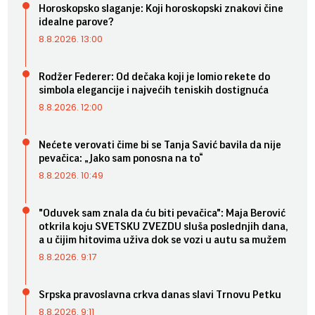
Horoskopsko slaganje: Koji horoskopski znakovi čine
idealne parove?
8.8.2026. 13:00
Rodžer Federer: Od dečaka koji je lomio rekete do
simbola elegancije i najvećih teniskih dostignuća
8.8.2026. 12:00
Nećete verovati čime bi se Tanja Savić bavila da nije
pevačica: „Jako sam ponosna na to“
8.8.2026. 10:49
"Oduvek sam znala da ću biti pevačica": Maja Berović
otkrila koju SVETSKU ZVEZDU sluša poslednjih dana,
a u čijim hitovima uživa dok se vozi u autu sa mužem
8.8.2026. 9:17
Srpska pravoslavna crkva danas slavi Trnovu Petku
8.8.2026. 9:11