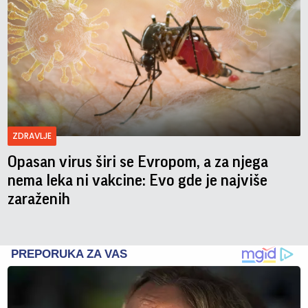
ZDRAVLJE
Opasan virus širi se Evropom, a za njega
nema leka ni vakcine: Evo gde je najviše
zaraženih