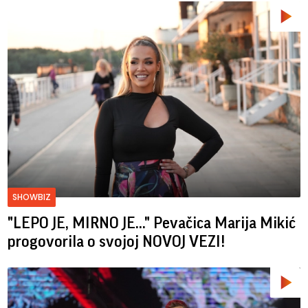
SHOWBIZ
"LEPO JE, MIRNO JE..." Pevačica Marija Mikić
progovorila o svojoj NOVOJ VEZI!