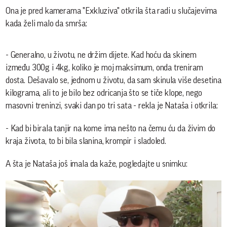
Ona je pred kamerama "Exkluziva" otkrila šta radi u slučajevima
kada želi malo da smrša:
- Generalno, u životu, ne držim dijete. Kad hoću da skinem
između 300g i 4kg, koliko je moj maksimum, onda treniram
dosta. Dešavalo se, jednom u životu, da sam skinula više desetina
kilograma, ali to je bilo bez odricanja što se tiče klope, nego
masovni treninzi, svaki dan po tri sata - rekla je Nataša i otkrila:
- Kad bi birala tanjir na kome ima nešto na čemu ću da živim do
kraja života, to bi bila slanina, krompir i sladoled.
A šta je Nataša još imala da kaže, pogledajte u snimku: