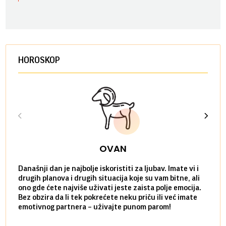
HOROSKOP
OVAN
Današnji dan je najbolje iskoristiti za ljubav. Imate vi i
Ako v
drugih planova i drugih situacija koje su vam bitne, ali
do ma
ono gde ćete najviše uživati jeste zaista polje emocija.
van g
Bez obzira da li tek pokrećete neku priču ili već imate
društ
emotivnog partnera – uživajte punom parom!
kolik