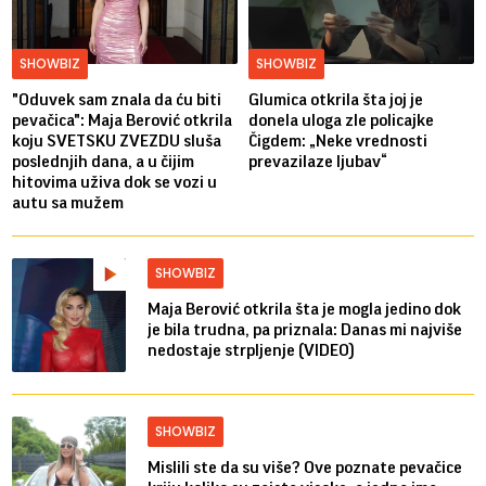
SHOWBIZ
SHOWBIZ
"Oduvek sam znala da ću biti
Glumica otkrila šta joj je
pevačica": Maja Berović otkrila
donela uloga zle policajke
koju SVETSKU ZVEZDU sluša
Čigdem: „Neke vrednosti
poslednjih dana, a u čijim
prevazilaze ljubav“
hitovima uživa dok se vozi u
autu sa mužem
SHOWBIZ
Maja Berović otkrila šta je mogla jedino dok
je bila trudna, pa priznala: Danas mi najviše
nedostaje strpljenje (VIDEO)
SHOWBIZ
Mislili ste da su više? Ove poznate pevačice