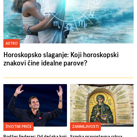
ASTRO
Horoskopsko slaganje: Koji horoskopski
znakovi čine idealne parove?
ŽIVOTNE PRIČE
ZANIMLJIVOSTI
Rodžer Federer: Od dečaka koji
Srpska pravoslavna crkva