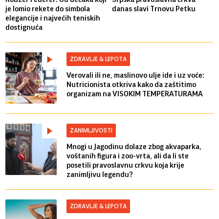
je lomio rekete do simbola
danas slavi Trnovu Petku
elegancije i najvećih teniskih
dostignuća
ZDRAVLJE & LEPOTA
Verovali ili ne, maslinovo ulje ide i uz voće:
Nutricionista otkriva kako da zaštitimo
organizam na VISOKIM TEMPERATURAMA
ZANIMLJIVOSTI
Mnogi u Jagodinu dolaze zbog akvaparka,
voštanih figura i zoo-vrta, ali da li ste
posetili pravoslavnu crkvu koja krije
zanimljivu legendu?
ZDRAVLJE & LEPOTA