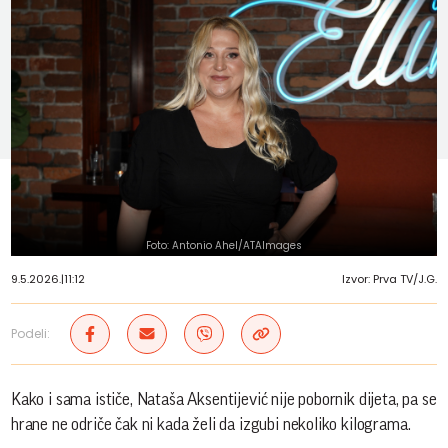
Foto: Antonio Ahel/ATAImages
9.5.2026.
|
11:12
Izvor: Prva TV/J.G.
Podeli:
Kako i sama ističe, Nataša Aksentijević nije pobornik dijeta, pa se
hrane ne odriče čak ni kada želi da izgubi nekoliko kilograma.