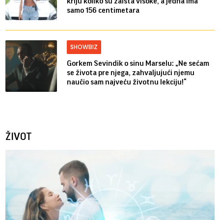
kriju koliko su zaista visoke, a jedna ima
samo 156 centimetara
SHOWBIZ
Gorkem Sevindik o sinu Marselu: „Ne sećam
se života pre njega, zahvaljujući njemu
naučio sam najveću životnu lekciju!“
ŽIVOT