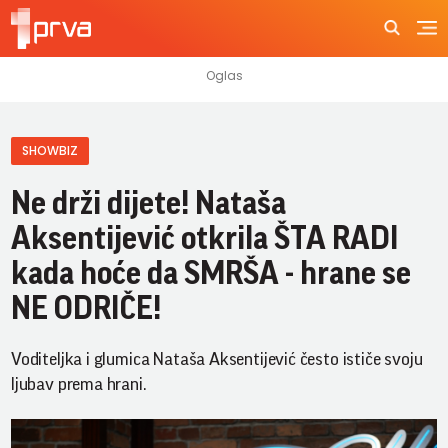
SHOWBIZ
Ne drži dijete! Nataša
Aksentijević otkrila ŠTA RADI
kada hoće da SMRŠA - hrane se
NE ODRIČE!
Voditeljka i glumica Nataša Aksentijević često ističe svoju
ljubav prema hrani.