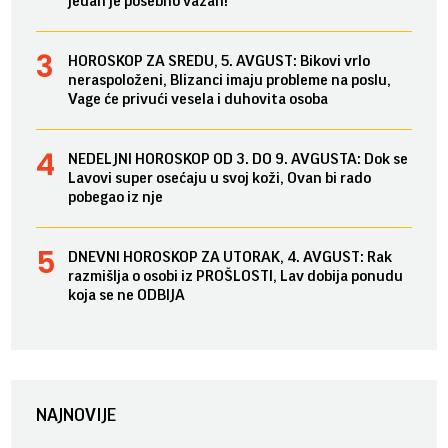
jedan je posebno važan!
HOROSKOP ZA SREDU, 5. AVGUST: Bikovi vrlo
neraspoloženi, Blizanci imaju probleme na poslu,
Vage će privući vesela i duhovita osoba
NEDELJNI HOROSKOP OD 3. DO 9. AVGUSTA: Dok se
Lavovi super osećaju u svoj koži, Ovan bi rado
pobegao iz nje
DNEVNI HOROSKOP ZA UTORAK, 4. AVGUST: Rak
razmišlja o osobi iz PROŠLOSTI, Lav dobija ponudu
koja se ne ODBIJA
NAJNOVIJE