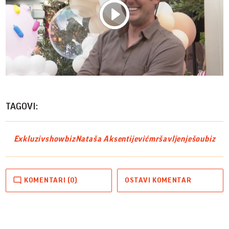
Play
Vide
TAGOVI:
Exkluziv
showbiz
Nataša Aksentijević
mršavljenje
šoubiz
KOMENTARI (0)
OSTAVI KOMENTAR