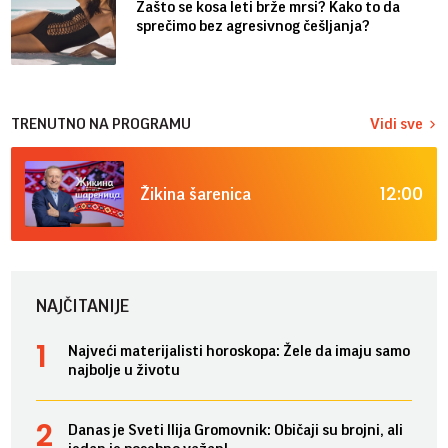
Zašto se kosa leti brže mrsi? Kako to da
sprečimo bez agresivnog češljanja?
TRENUTNO NA PROGRAMU
Vidi sve
12:00
Žikina šarenica
NAJČITANIJE
Najveći materijalisti horoskopa: Žele da imaju samo
najbolje u životu
Danas je Sveti Ilija Gromovnik: Običaji su brojni, ali