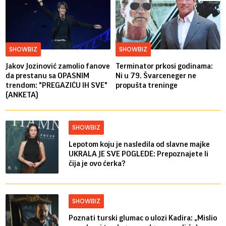
SHOWBIZ
SHOWBIZ
Jakov Jozinović zamolio fanove
Terminator prkosi godinama:
da prestanu sa OPASNIM
Ni u 79. Švarceneger ne
trendom: "PREGAZIĆU IH SVE"
propušta treninge
(ANKETA)
SHOWBIZ
Lepotom koju je nasledila od slavne majke
UKRALA JE SVE POGLEDE: Prepoznajete li
čija je ovo ćerka?
SHOWBIZ
Poznati turski glumac o ulozi Kadira: „Mislio