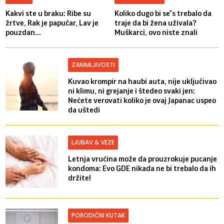
Kakvi ste u braku: Ribe su
Koliko dugo bi se*s trebalo da
žrtve, Rak je papučar, Lav je
traje da bi žena uživala?
pouzdan...
Muškarci, ovo niste znali
ZANIMLJIVOSTI
Kuvao krompir na haubi auta, nije uključivao
ni klimu, ni grejanje i štedeo svaki jen:
Nećete verovati koliko je ovaj Japanac uspeo
da uštedi
LJUBAV & VEZE
Letnja vrućina može da prouzrokuje pucanje
kondoma: Evo GDE nikada ne bi trebalo da ih
držite!
PORODIČNI KUTAK