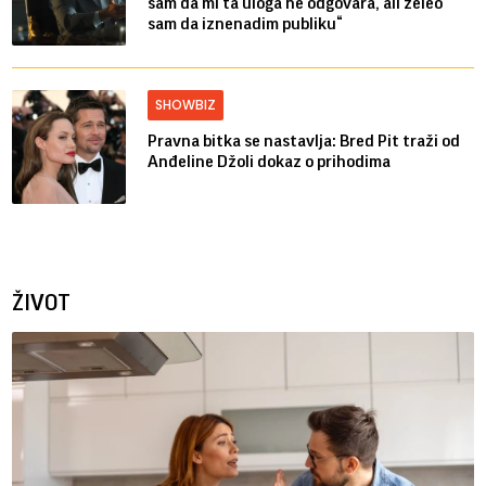
sam da mi ta uloga ne odgovara, ali želeo
sam da iznenadim publiku“
SHOWBIZ
Pravna bitka se nastavlja: Bred ​​Pit traži od
Anđeline Džoli dokaz o prihodima
ŽIVOT