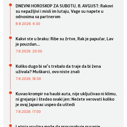
DNEVNI HOROSKOP ZA SUBOTU, 8. AVGUST: Rakovi
su nepažljivi i misli im lutaju, Vage su napete u
odnosima sa partnerom
8.8.2026. 6:30
Kakvi ste u braku: Ribe su žrtve, Rak je papučar, Lav
je pouzdan...
7.8.2026. 20:00
Koliko dugo bi se*s trebalo da traje da bi žena
uživala? Muškarci, ovo niste znali
7.8.2026. 18:30
Kuvao krompir na haubi auta, nije uključivao ni klimu,
ni grejanje i štedeo svaki jen: Nećete verovati koliko
je ovaj Japanac uspeo da uštedi
7.8.2026. 17:00
Letnja vrućina može da prouzrokuje pucanje