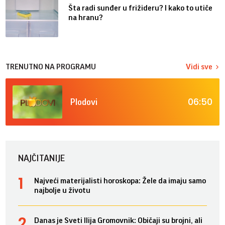
Šta radi sunđer u frižideru? I kako to utiče
na hranu?
TRENUTNO NA PROGRAMU
Vidi sve
06:50
Plodovi
NAJČITANIJE
Najveći materijalisti horoskopa: Žele da imaju samo
najbolje u životu
Danas je Sveti Ilija Gromovnik: Običaji su brojni, ali