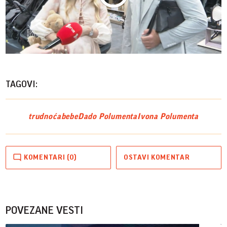
Play
Vide
TAGOVI:
trudnoća
bebe
Dado Polumenta
Ivona Polumenta
KOMENTARI (0)
OSTAVI KOMENTAR
POVEZANE VESTI