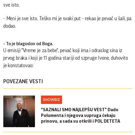
sve isto.
- Meni je sve isto. Teško mi je svaki put - rekao je pevač u šali, pa
dodao.
- To je blagoslov od Boga.
U emisiji "Vreme je za bebe", pevač koji ima i odraslog sina iz
prvog braka i koji je 11 godina stariji od szpruge Ivone, duhovito
je konstatovao:
POVEZANE VESTI
SHOWBIZ
"SAZNALI SMO NAJLEPŠU VEST" Dado
Polumenta i njegova supruga čekaju
prinovu, a sada su otkrili i POL DETETA