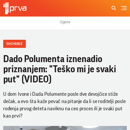
SHOWBIZ
Dado Polumenta iznenadio
priznanjem: "Teško mi je svaki
put" (VIDEO)
U dom Ivone i Dada Polumente posle dve devojčice stiže
dečak, a evo šta kaže pevač na pitanje da li se roditelji posle
rođenja prvog deteta naviknu na ceo proces ili je svaki put
kao prvi?