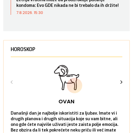
kondoma: Evo GDE nikada ne bi trebalo da ih držite!
7.8.2026. 15:30
HOROSKOP
OVAN
Današnji dan je najbolje iskoristiti za ljubav. Imate vi i
Ako v
drugih planova i drugih situacija koje su vam bitne, ali
do ma
ono gde ćete najviše uživati jeste zaista polje emocija.
van g
Bez obzira da li tek pokrećete neku priču ili već imate
društ