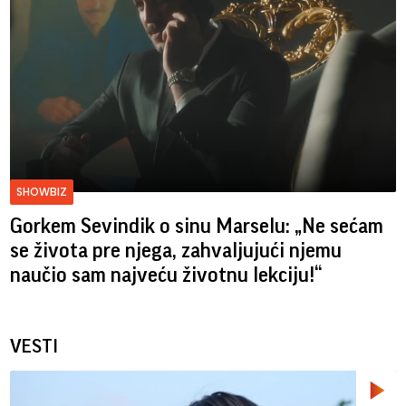
SHOWBIZ
Gorkem Sevindik o sinu Marselu: „Ne sećam
se života pre njega, zahvaljujući njemu
naučio sam najveću životnu lekciju!“
VESTI