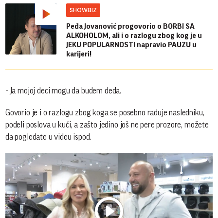
SHOWBIZ
Peđa Jovanović progovorio o BORBI SA
ALKOHOLOM, ali i o razlogu zbog kog je u
JEKU POPULARNOSTI napravio PAUZU u
karijeri!
- Ja mojoj deci mogu da budem deda.
Govorio je i o razlogu zbog koga se posebno raduje nasledniku,
podeli poslova u kući, a zašto jedino još ne pere prozore, možete
da pogledate u videu ispod.