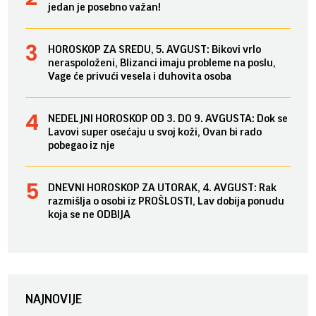
jedan je posebno važan!
HOROSKOP ZA SREDU, 5. AVGUST: Bikovi vrlo
neraspoloženi, Blizanci imaju probleme na poslu,
Vage će privući vesela i duhovita osoba
NEDELJNI HOROSKOP OD 3. DO 9. AVGUSTA: Dok se
Lavovi super osećaju u svoj koži, Ovan bi rado
pobegao iz nje
DNEVNI HOROSKOP ZA UTORAK, 4. AVGUST: Rak
razmišlja o osobi iz PROŠLOSTI, Lav dobija ponudu
koja se ne ODBIJA
NAJNOVIJE