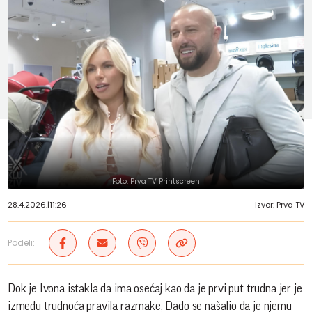
Foto: Prva TV Printscreen
28.4.2026.
|
11:26
Izvor: Prva TV
Podeli:
Dok je Ivona istakla da ima osećaj kao da je prvi put trudna jer je
između trudnoća pravila razmake, Dado se našalio da je njemu