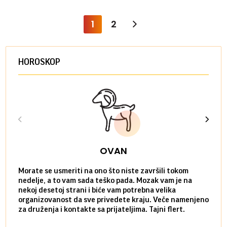
1
2
HOROSKOP
OVAN
Morate se usmeriti na ono što niste završili tokom
Sve n
nedelje, a to vam sada teško pada. Mozak vam je na
potpu
nekoj desetoj strani i biće vam potrebna velika
stvar
organizovanost da sve privedete kraju. Veče namenjeno
tempo
za druženja i kontakte sa prijateljima. Tajni flert.
najbl