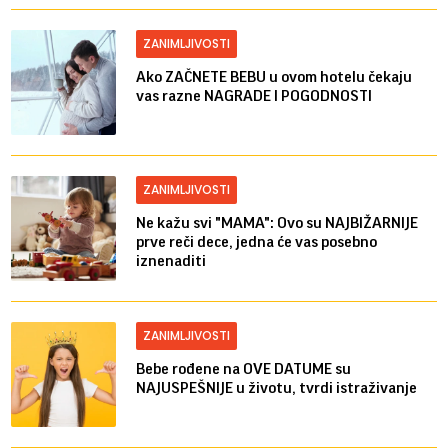
ZANIMLJIVOSTI
Ako ZAČNETE BEBU u ovom hotelu čekaju
vas razne NAGRADE I POGODNOSTI
ZANIMLJIVOSTI
Ne kažu svi "MAMA": Ovo su NAJBIŽARNIJE
prve reči dece, jedna će vas posebno
iznenaditi
ZANIMLJIVOSTI
Bebe rođene na OVE DATUME su
NAJUSPEŠNIJE u životu, tvrdi istraživanje