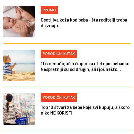
PROMO
Osetljiva koža kod beba - šta roditelji treba
da znaju
PORODIČNI KUTAK
11 iznenađujućih činjenica o letnjim bebama:
Nespretniji su od drugih, ali i još nešto...
PORODIČNI KUTAK
Top 10 stvari za bebe koje svi kupuju, a skoro
niko NE KORISTI