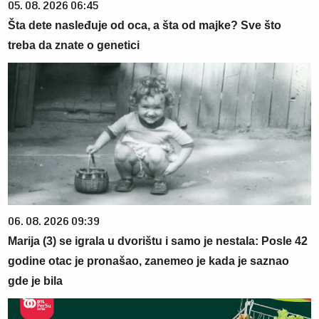
05. 08. 2026 06:45
Šta dete nasleđuje od oca, a šta od majke? Sve što
treba da znate o genetici
06. 08. 2026 09:39
Marija (3) se igrala u dvorištu i samo je nestala: Posle 42
godine otac je pronašao, zanemeo je kada je saznao
gde je bila