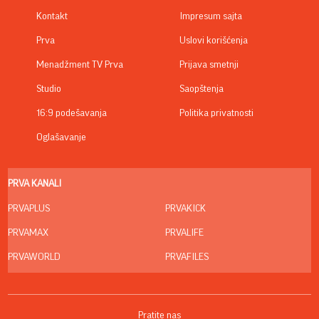
Kontakt
Impresum sajta
Prva
Uslovi korišćenja
Menadžment TV Prva
Prijava smetnji
Studio
Saopštenja
16:9 podešavanja
Politika privatnosti
Oglašavanje
PRVA KANALI
PRVAPLUS
PRVAKICK
PRVAMAX
PRVALIFE
PRVAWORLD
PRVAFILES
Pratite nas