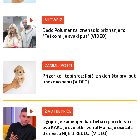
SHOWBIZ
Dado Polumenta iznenadio priznanjem:
"Teško mi je svaki put" (VIDEO)
ZANIMLJIVOSTI
Prizor koji topi srca: Psić iz skloništa prvi put
upoznao bebu (VIDEO)
ŽIVOTNE PRIČE
Ognjen je zamenjen kao beba u porodilištu -
evo KAKO je sve otkriveno! Mama je osećala
da nešto NIJE U REDU... (VIDEO)