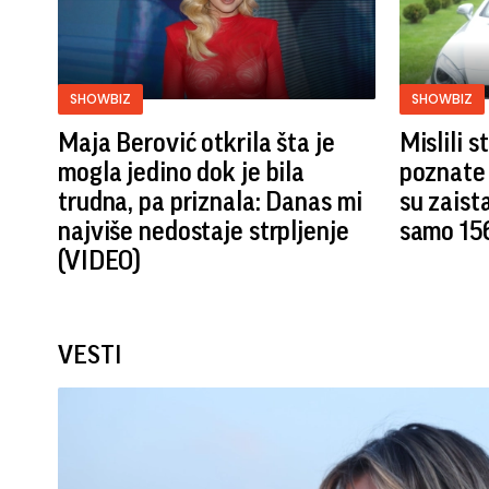
SHOWBIZ
SHOWBIZ
Maja Berović otkrila šta je
Mislili 
mogla jedino dok je bila
poznate 
trudna, pa priznala: Danas mi
su zaist
najviše nedostaje strpljenje
samo 15
(VIDEO)
VESTI