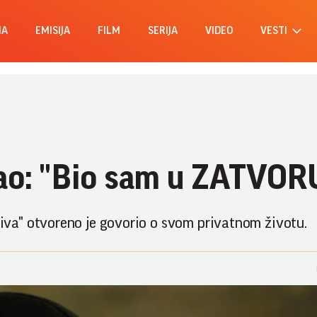
MA
EMISIJA
FILM
SERIJA
VIDEO
VESTI
nao: "Bio sam u ZATVOR
va" otvoreno je govorio o svom privatnom životu.