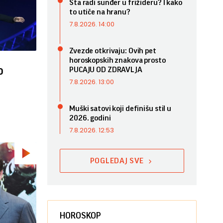
Šta radi sunđer u frižideru? I kako
to utiče na hranu?
7.8.2026. 14:00
Zvezde otkrivaju: Ovih pet
horoskopskih znakova prosto
o
PUCAJU OD ZDRAVLJA
7.8.2026. 13:00
Muški satovi koji definišu stil u
2026. godini
7.8.2026. 12:53
POGLEDAJ SVE
HOROSKOP