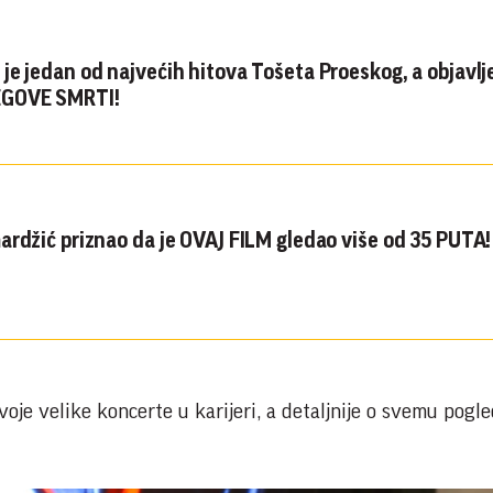
je jedan od najvećih hitova Tošeta Proeskog, a objavlj
GOVE SMRTI!
Željko Samardžić priznao da je OVAJ FILM gledao više od 35 PUTA!
oje velike koncerte u karijeri, a detaljnije o svemu pogle