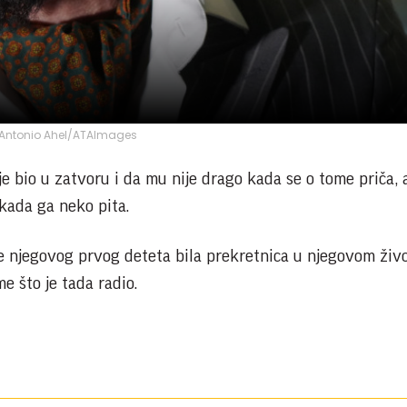
Antonio Ahel/ATAImages
je bio u zatvoru i da mu nije drago kada se o tome priča, 
kada ga neko pita.
nje njegovog prvog deteta bila prekretnica u njegovom živ
e što je tada radio.