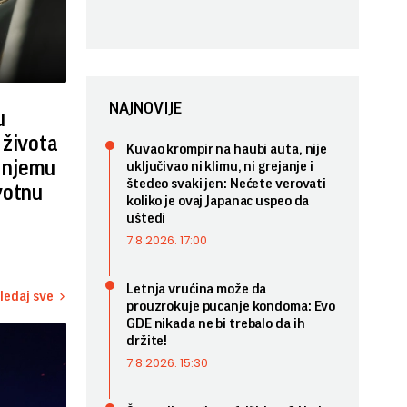
NAJNOVIJE
u
 života
Kuvao krompir na haubi auta, nije
i njemu
uključivao ni klimu, ni grejanje i
štedeo svaki jen: Nećete verovati
votnu
koliko je ovaj Japanac uspeo da
uštedi
7.8.2026. 17:00
Letnja vrućina može da
ledaj sve
prouzrokuje pucanje kondoma: Evo
GDE nikada ne bi trebalo da ih
držite!
7.8.2026. 15:30