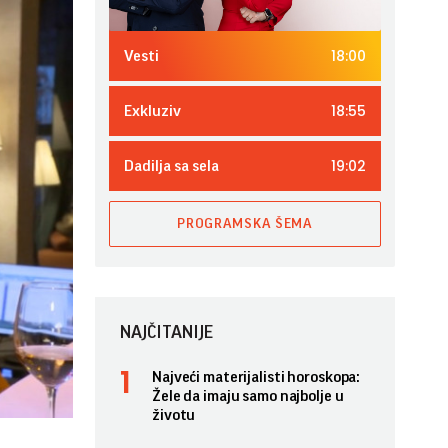
18:00
Vesti
18:55
Exkluziv
19:02
Dadilja sa sela
PROGRAMSKA ŠEMA
NAJČITANIJE
Najveći materijalisti horoskopa:
Žele da imaju samo najbolje u
životu