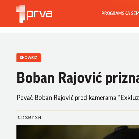
PROGRAMSKA ŠE
SHOWBIZ
Boban Rajović priz
Pevač Boban Rajović pred kamerama "Exkluzi
13.1.2026.
|
10:14