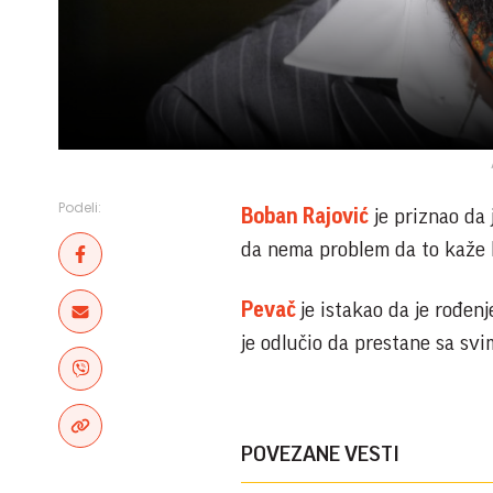
Podeli:
Boban Rajović
je priznao da 
da nema problem da to kaže 
Pevač
je istakao da je rođe
je odlučio da prestane sa svim
POVEZANE VESTI