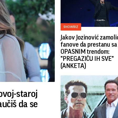
SHOWBIZ
Jakov Jozinović zamoli
fanove da prestanu sa
OPASNIM trendom:
"PREGAZIĆU IH SVE"
(ANKETA)
ovoj-staroj
aučiš da se