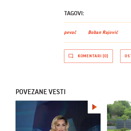
TAGOVI:
pevač
Boban Rajović
KOMENTARI (0)
OS
POVEZANE VESTI