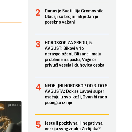
Danas je Sveti Ilija Gromovnik:
Običaji su brojni, ali jedan je
posebno važan!
HOROSKOP ZA SREDU, 5.
AVGUST: Bikovi vrlo
neraspoloženi, Blizanci imaju
probleme na poslu, Vage će
privući vesela i duhovita osoba
NEDELJNI HOROSKOP OD 3. DO 9.
AVGUSTA: Dok se Lavovi super
osećaju u svoj koži, Ovan bi rado
pobegao iz nje
Jeste li pozitivna ili negativna
verzija svog znaka Zodijaka?