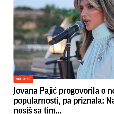
SHOWBIZ
Jovana Pajić progovorila o n
popularnosti, pa priznala: N
nosiš sa tim...