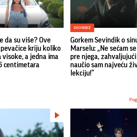
SHOWBIZ
ste da su više? Ove
Gorkem Sevindik o sin
pevačice kriju koliko
Marselu: „Ne sećam se
a visoke, a jedna ima
pre njega, zahvaljujuć
6 centimetara
naučio sam najveću ži
lekciju!“
Pog