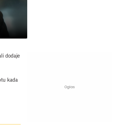
ali dodaje
otu kada