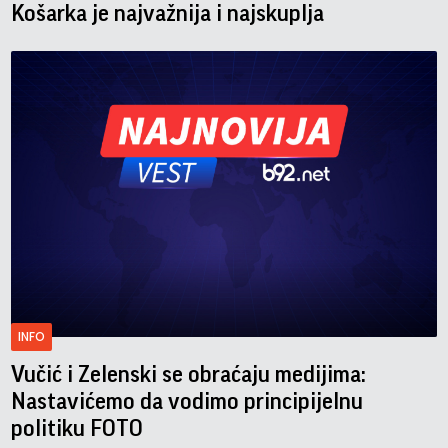
Košarka je najvažnija i najskuplja
INFO
Vučić i Zelenski se obraćaju medijima:
Nastavićemo da vodimo principijelnu
politiku FOTO