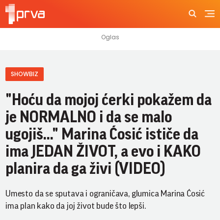
SHOWBIZ
"Hoću da mojoj ćerki pokažem da
je NORMALNO i da se malo
ugojiš..." Marina Ćosić ističe da
ima JEDAN ŽIVOT, a evo i KAKO
planira da ga živi (VIDEO)
Umesto da se sputava i ograničava, glumica Marina Ćosić
ima plan kako da joj život bude što lepši.