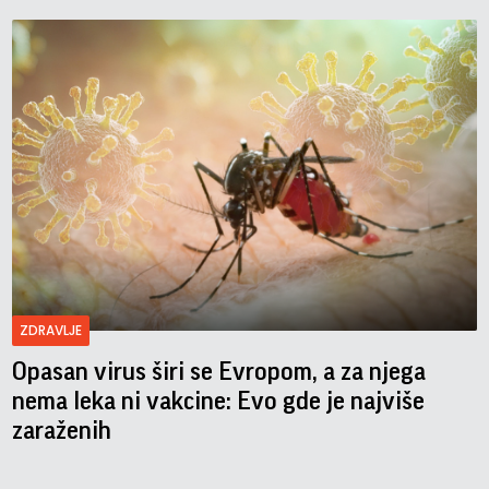
ZDRAVLJE
Opasan virus širi se Evropom, a za njega
nema leka ni vakcine: Evo gde je najviše
zaraženih