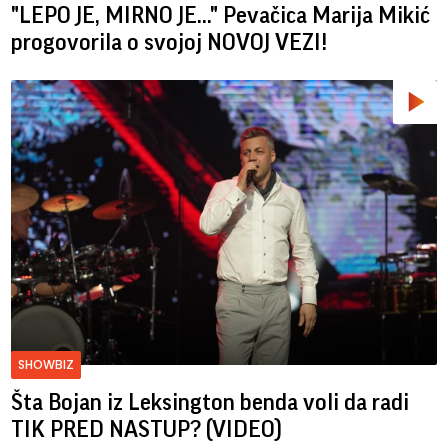
"LEPO JE, MIRNO JE..." Pevačica Marija Mikić
progovorila o svojoj NOVOJ VEZI!
SHOWBIZ
Šta Bojan iz Leksington benda voli da radi
TIK PRED NASTUP? (VIDEO)