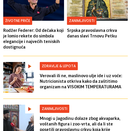
ŽIVOTNE PRIČE
ZANIMLJIVOSTI
Rodžer Federer: Od dečaka koji
Srpska pravoslavna crkva
je lomio rekete do simbola
danas slavi Trnovu Petku
elegancije i najvećih teniskih
dostignuća
ZDRAVLJE & LEPOTA
Verovali ili ne, maslinovo ulje ide i uz voće:
Nutricionista otkriva kako da zaštitimo
organizam na VISOKIM TEMPERATURAMA
ZANIMLJIVOSTI
Mnogi u Jagodinu dolaze zbog akvaparka,
voštanih figura i zoo-vrta, ali da li ste
posetili pravoslavnu crkvu koja krije