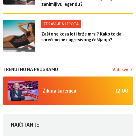
zanimljivu legendu?
ZDRAVLJE & LEPOTA
Zašto se kosa leti brže mrsi? Kako to da
sprečimo bez agresivnog češljanja?
TRENUTNO NA PROGRAMU
Vidi sve
12:00
Žikina šarenica
NAJČITANIJE