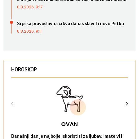
8.8.2026. 9:17
Srpska pravoslavna crkva danas slavi Trnovu Petku
8.8.2026. 9:11
HOROSKOP
OVAN
Današnji dan je najbolje iskoristiti za ljubav. Imate vi i
Ako v