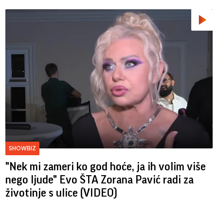
SHOWBIZ
"Nek mi zameri ko god hoće, ja ih volim više
nego ljude" Evo ŠTA Zorana Pavić radi za
životinje s ulice (VIDEO)