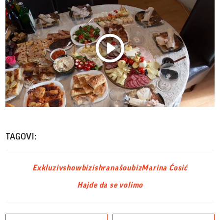
Play
Vide
TAGOVI:
Exkluziv
showbiz
ishrana
šoubiz
Marina Ćosić
Hajde da se volimo