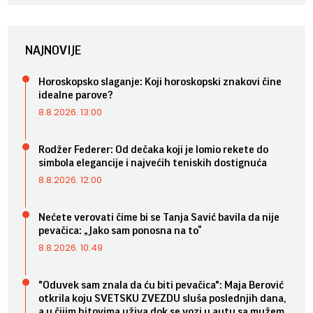
NAJNOVIJE
Horoskopsko slaganje: Koji horoskopski znakovi čine
idealne parove?
8.8.2026. 13:00
Rodžer Federer: Od dečaka koji je lomio rekete do
simbola elegancije i najvećih teniskih dostignuća
8.8.2026. 12:00
Nećete verovati čime bi se Tanja Savić bavila da nije
pevačica: „Jako sam ponosna na to“
8.8.2026. 10:49
"Oduvek sam znala da ću biti pevačica": Maja Berović
otkrila koju SVETSKU ZVEZDU sluša poslednjih dana,
a u čijim hitovima uživa dok se vozi u autu sa mužem