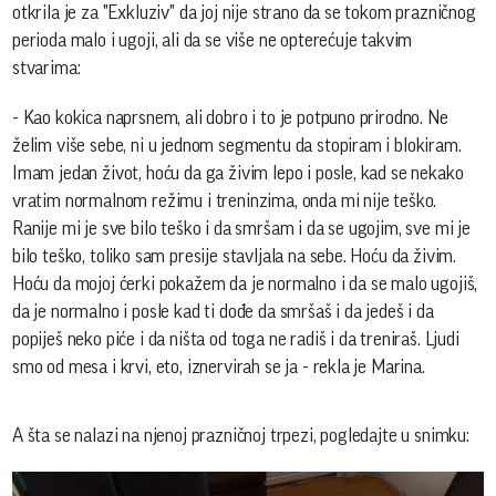
otkrila je za "Exkluziv" da joj nije strano da se tokom prazničnog
perioda malo i ugoji, ali da se više ne opterećuje takvim
stvarima:
- Kao kokica naprsnem, ali dobro i to je potpuno prirodno. Ne
želim više sebe, ni u jednom segmentu da stopiram i blokiram.
Imam jedan život, hoću da ga živim lepo i posle, kad se nekako
vratim normalnom režimu i treninzima, onda mi nije teško.
Ranije mi je sve bilo teško i da smršam i da se ugojim, sve mi je
bilo teško, toliko sam presije stavljala na sebe. Hoću da živim.
Hoću da mojoj ćerki pokažem da je normalno i da se malo ugojiš,
da je normalno i posle kad ti dođe da smršaš i da jedeš i da
popiješ neko piće i da ništa od toga ne radiš i da treniraš. Ljudi
smo od mesa i krvi, eto, iznervirah se ja - rekla je Marina.
A šta se nalazi na njenoj prazničnoj trpezi, pogledajte u snimku: