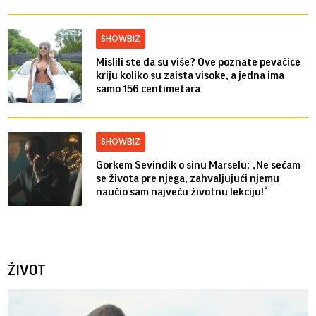
SHOWBIZ
Mislili ste da su više? Ove poznate pevačice
kriju koliko su zaista visoke, a jedna ima
samo 156 centimetara
SHOWBIZ
Gorkem Sevindik o sinu Marselu: „Ne sećam
se života pre njega, zahvaljujući njemu
naučio sam najveću životnu lekciju!“
ŽIVOT