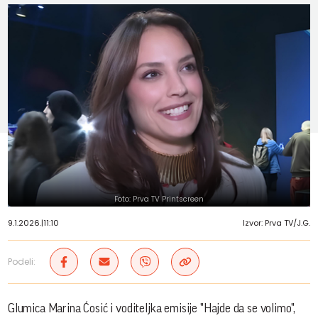
Foto: Prva TV Printscreen
9.1.2026.
|
11:10
Izvor: Prva TV/J.G.
Podeli:
Glumica Marina Ćosić i voditeljka emisije "Hajde da se volimo",