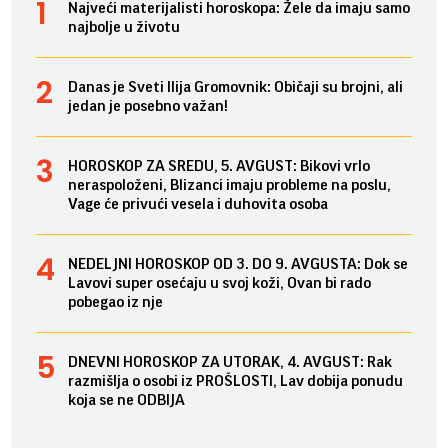
Najveći materijalisti horoskopa: Žele da imaju samo
najbolje u životu
Danas je Sveti Ilija Gromovnik: Običaji su brojni, ali
jedan je posebno važan!
HOROSKOP ZA SREDU, 5. AVGUST: Bikovi vrlo
neraspoloženi, Blizanci imaju probleme na poslu,
Vage će privući vesela i duhovita osoba
NEDELJNI HOROSKOP OD 3. DO 9. AVGUSTA: Dok se
Lavovi super osećaju u svoj koži, Ovan bi rado
pobegao iz nje
DNEVNI HOROSKOP ZA UTORAK, 4. AVGUST: Rak
razmišlja o osobi iz PROŠLOSTI, Lav dobija ponudu
koja se ne ODBIJA