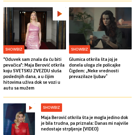
SHOWBIZ
SHOWBIZ
"Oduvek sam znala da ću biti
Glumica otkrila šta joj je
pevačica": Maja Berović otkrila
donela uloga zle policajke
koju SVETSKU ZVEZDU sluša
Čigdem: „Neke vrednosti
poslednjih dana, a u čijim
prevazilaze ljubav“
hitovima uživa dok se vozi u
autu sa mužem
SHOWBIZ
Maja Berović otkrila šta je mogla jedino dok
je bila trudna, pa priznala: Danas mi najviše
nedostaje strpljenje (VIDEO)