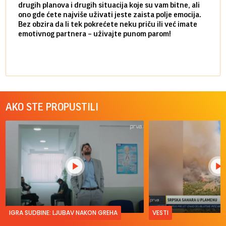
drugih planova i drugih situacija koje su vam bitne, ali
do ma
ono gde ćete najviše uživati jeste zaista polje emocija.
van g
Bez obzira da li tek pokrećete neku priču ili već imate
društ
emotivnog partnera – uživajte punom parom!
kolik
AKO STE PROPUSTILI
IGRA SUDBINE: LJUBAV NAKON GREHA
VESTI