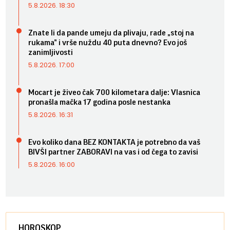
5.8.2026. 18:30
Znate li da pande umeju da plivaju, rade „stoj na
rukama” i vrše nuždu 40 puta dnevno? Evo još
zanimljivosti
5.8.2026. 17:00
Mocart je živeo čak 700 kilometara dalje: Vlasnica
pronašla mačka 17 godina posle nestanka
5.8.2026. 16:31
Evo koliko dana BEZ KONTAKTA je potrebno da vaš
BIVŠI partner ZABORAVI na vas i od čega to zavisi
5.8.2026. 16:00
HOROSKOP