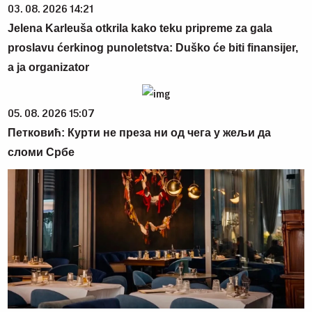
03. 08. 2026 14:21
Jelena Karleuša otkrila kako teku pripreme za gala
proslavu ćerkinog punoletstva: Duško će biti finansijer,
a ja organizator
05. 08. 2026 15:07
Петковић: Курти не преза ни од чега у жељи да
сломи Србе