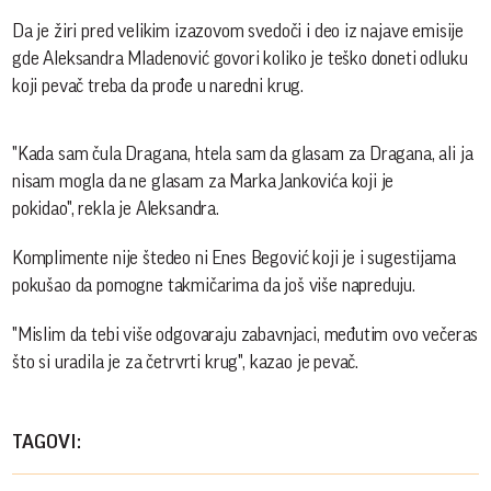
Da je žiri pred velikim izazovom svedoči i deo iz najave emisije
gde Aleksandra Mladenović govori koliko je teško doneti odluku
koji pevač treba da prođe u naredni krug.
"Kada sam čula Dragana, htela sam da glasam za Dragana, ali ja
nisam mogla da ne glasam za Marka Jankovića koji je
pokidao", rekla je Aleksandra.
Komplimente nije štedeo ni Enes Begović koji je i sugestijama
pokušao da pomogne takmičarima da još više napreduju.
"Mislim da tebi više odgovaraju zabavnjaci, međutim ovo večeras
što si uradila je za četrvrti krug", kazao je pevač.
TAGOVI: