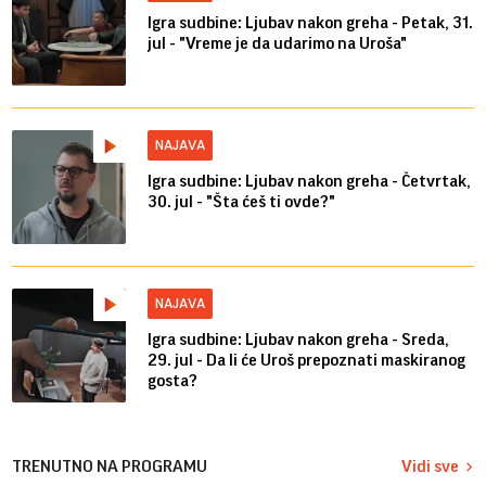
Igra sudbine: Ljubav nakon greha - Petak, 31.
jul - "Vreme je da udarimo na Uroša"
NAJAVA
Igra sudbine: Ljubav nakon greha - Četvrtak,
30. jul - "Šta ćeš ti ovde?"
NAJAVA
Igra sudbine: Ljubav nakon greha - Sreda,
29. jul - Da li će Uroš prepoznati maskiranog
gosta?
TRENUTNO NA PROGRAMU
Vidi sve