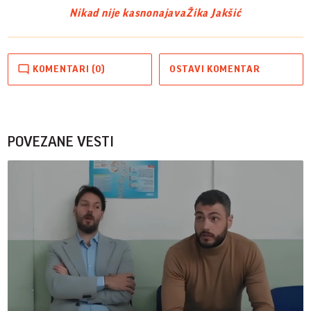
Nikad nije kasno
najava
Žika Jakšić
KOMENTARI (0)
OSTAVI KOMENTAR
POVEZANE VESTI