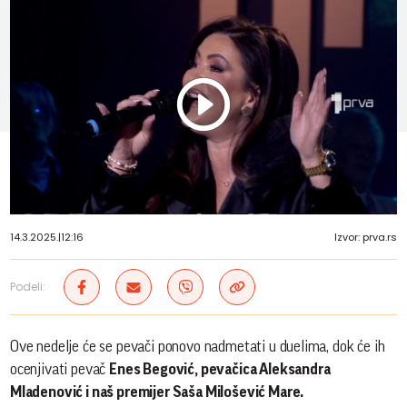
Play
Vide
14.3.2025.
|
12:16
Izvor: prva.rs
Podeli:
Ove nedelje će se pevači ponovo nadmetati u duelima, dok će ih
ocenjivati pevač
Enes Begović, pevačica Aleksandra
Mladenović i naš premijer Saša Milošević Mare.