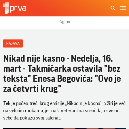
NAJAVA
Nikad nije kasno - Nedelja, 16.
mart - Takmičarka ostavila "bez
teksta" Enesa Begovića: "Ovo je
za četvrti krug"
Tek je počeo treći krug emisije „Nikad nije kasno“, a žiri je već
na velikim mukama, jer naši veterani na sceni daju sve od
sebe da pokažu svoj talenat.