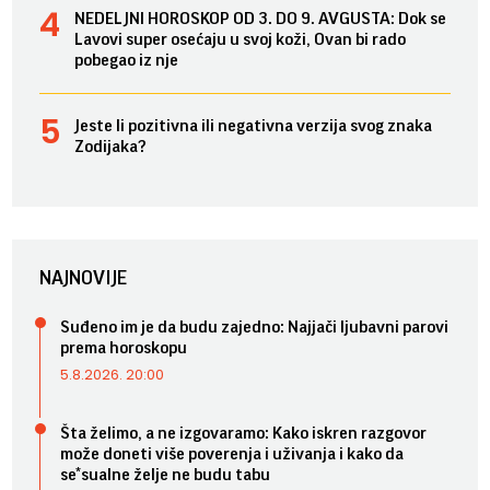
NEDELJNI HOROSKOP OD 3. DO 9. AVGUSTA: Dok se
Lavovi super osećaju u svoj koži, Ovan bi rado
pobegao iz nje
Jeste li pozitivna ili negativna verzija svog znaka
Zodijaka?
NAJNOVIJE
Suđeno im je da budu zajedno: Najjači ljubavni parovi
prema horoskopu
5.8.2026. 20:00
Šta želimo, a ne izgovaramo: Kako iskren razgovor
može doneti više poverenja i uživanja i kako da
se*sualne želje ne budu tabu