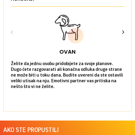
OVAN
Želite da jednu osobu pridobijete za svoje planove.
Danas
Dugo ćete razgovarati ali konačna odluka druge strane
Niste
ne može biti u toku dana. Budite uvereni da ste ostavili
povol
veliki utisak na nju. Emotivni partner vas pritiska na
a pos
nešto što vi ne želite.
više 
AKO STE PROPUSTILI