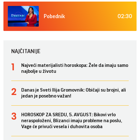
02:30
Pobednik
NAJČITANIJE
Najveći materijalisti horoskopa: Žele da imaju samo
najbolje u životu
Danas je Sveti Ilija Gromovnik: Običaji su brojni, ali
jedan je posebno važan!
HOROSKOP ZA SREDU, 5. AVGUST: Bikovi vrlo
neraspoloženi, Blizanci imaju probleme na poslu,
Vage će privući vesela i duhovita osoba