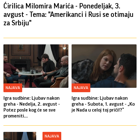
Ćirilica Milomira Marića - Ponedeljak, 3.
avgust - Tema: "Amerikanci i Rusi se otimaju
za Srbiju"
NAJAVA
NAJAVA
Igra sudbine: Ljubav nakon
Igra sudbine: Ljubav nakon
greha - Nedelja, 2. avgust -
greha - Subota, 1. avgust - „Ko
Potez posle kog će se sve
je Nada u celoj toj priči!?“
promeniti...
NAJAVA