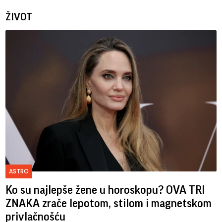
ŽIVOT
ASTRO
Ko su najlepše žene u horoskopu? OVA TRI
ZNAKA zrače lepotom, stilom i magnetskom
privlačnošću