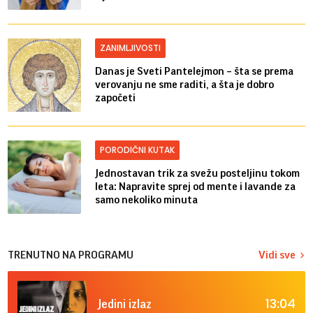
ZANIMLJIVOSTI
Danas je Sveti Pantelejmon – šta se prema
verovanju ne sme raditi, a šta je dobro
započeti
PORODIČNI KUTAK
Jednostavan trik za svežu posteljinu tokom
leta: Napravite sprej od mente i lavande za
samo nekoliko minuta
TRENUTNO NA PROGRAMU
Vidi sve
13:04
Jedini izlaz