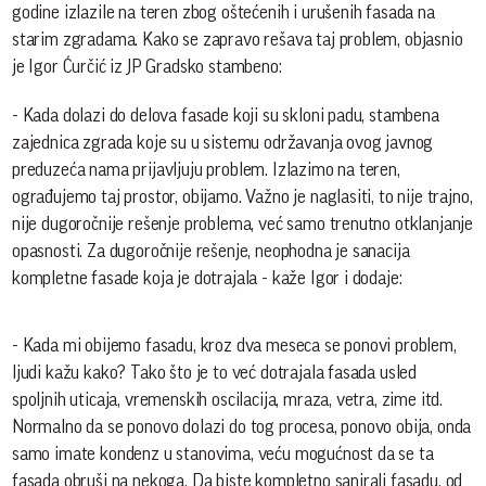
godine izlazile na teren zbog oštećenih i urušenih fasada na
starim zgradama. Kako se zapravo rešava taj problem, objasnio
je Igor Ćurčić iz JP Gradsko stambeno:
- Kada dolazi do delova fasade koji su skloni padu, stambena
zajednica zgrada koje su u sistemu održavanja ovog javnog
preduzeća nama prijavljuju problem. Izlazimo na teren,
ograđujemo taj prostor, obijamo. Važno je naglasiti, to nije trajno,
nije dugoročnije rešenje problema, već samo trenutno otklanjanje
opasnosti. Za dugoročnije rešenje, neophodna je sanacija
kompletne fasade koja je dotrajala - kaže Igor i dodaje:
- Kada mi obijemo fasadu, kroz dva meseca se ponovi problem,
ljudi kažu kako? Tako što je to već dotrajala fasada usled
spoljnih uticaja, vremenskih oscilacija, mraza, vetra, zime itd.
Normalno da se ponovo dolazi do tog procesa, ponovo obija, onda
samo imate kondenz u stanovima, veću mogućnost da se ta
fasada obruši na nekoga. Da biste kompletno sanirali fasadu, od