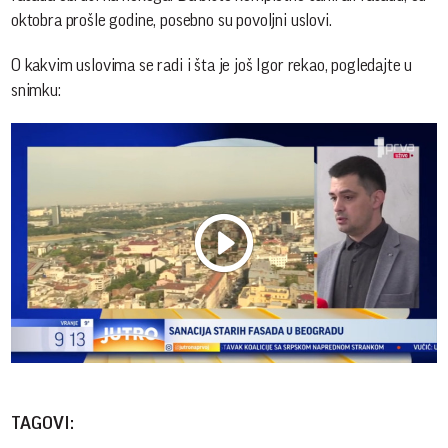
oktobra prošle godine, posebno su povoljni uslovi.
O kakvim uslovima se radi i šta je još Igor rekao, pogledajte u
snimku:
Play
Vide
TAGOVI: