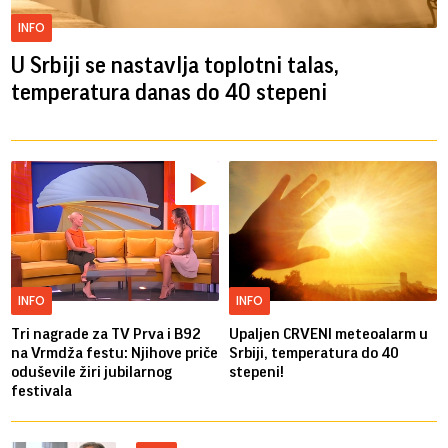
INFO
U Srbiji se nastavlja toplotni talas,
temperatura danas do 40 stepeni
INFO
INFO
Tri nagrade za TV Prva i B92
Upaljen CRVENI meteoalarm u
na Vrmdža festu: Njihove priče
Srbiji, temperatura do 40
oduševile žiri jubilarnog
stepeni!
festivala