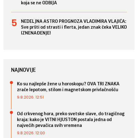
koja se ne ODBIJA
NEDELJNA ASTRO PROGNOZA VLADIMIRA VLAJIĆA:
Sve pršti od strasti i flerta, jedan znak čeka VELIKO
IZNENAĐENJE!
NAJNOVIJE
Ko su najlepše žene u horoskopu? OVA TRI ZNAKA
zrače lepotom, stilom i magnetskom privlačnošću
9.8.2026. 12:51
Od crkvenog hora, preko svetske slave, do tragičnog
kraja: kako je VITNI HJUSTON postala jedna od
najvećih pevačica svih vremena
9.8.2026. 12:00