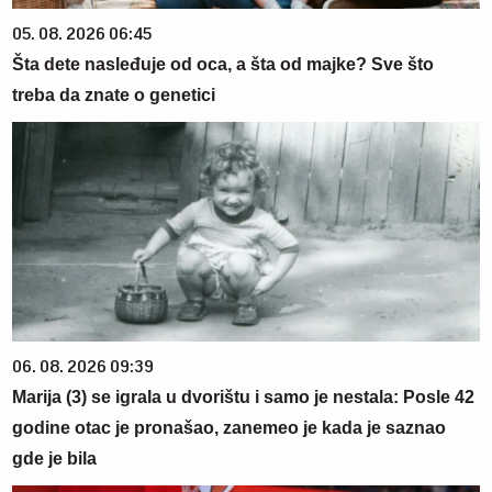
05. 08. 2026 06:45
Šta dete nasleđuje od oca, a šta od majke? Sve što
treba da znate o genetici
06. 08. 2026 09:39
Marija (3) se igrala u dvorištu i samo je nestala: Posle 42
godine otac je pronašao, zanemeo je kada je saznao
gde je bila