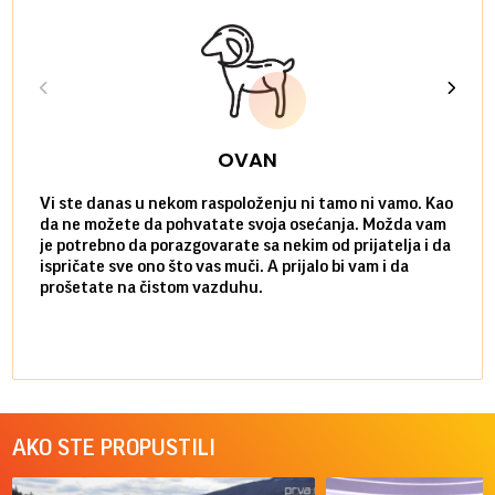
OVAN
Vi ste danas u nekom raspoloženju ni tamo ni vamo. Kao
Danas
da ne možete da pohvatate svoja osećanja. Možda vam
posve
je potrebno da porazgovarate sa nekim od prijatelja i da
susre
ispričate sve ono što vas muči. A prijalo bi vam i da
volel
prošetate na čistom vazduhu.
način
AKO STE PROPUSTILI