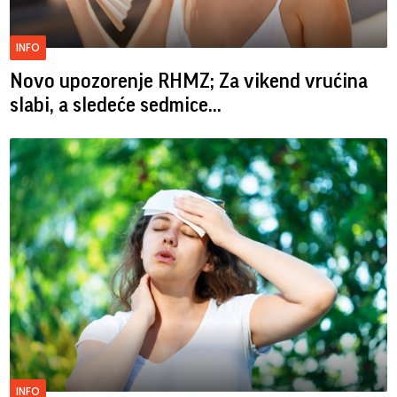
INFO
Novo upozorenje RHMZ; Za vikend vrućina
slabi, a sledeće sedmice...
INFO