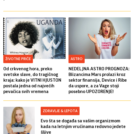
ŽIVOTNE PRIČE
ASTRO
Od crkvenog hora, preko
NEDELJNA ASTRO PROGNOZA:
svetske slave, do tragičnog
Blizancima Mars prolazi kroz
kraja: kako je VITNI HJUSTON
sektor finansija, Device i Ribe
postala jedna od najvećih
da uspore, a za Vage stoji
pevačica svih vremena
posebno UPOZORENJE!
ZDRAVLJE & LEPOTA
Evo šta se događa sa vašim organizmom
kada na letnjim vrućinama redovno jedete
šljive