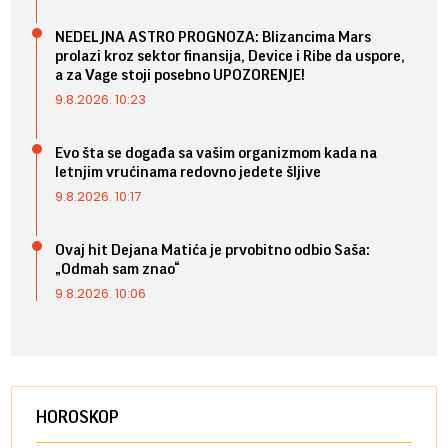
NEDELJNA ASTRO PROGNOZA: Blizancima Mars
prolazi kroz sektor finansija, Device i Ribe da uspore,
a za Vage stoji posebno UPOZORENJE!
9.8.2026. 10:23
Evo šta se događa sa vašim organizmom kada na
letnjim vrućinama redovno jedete šljive
9.8.2026. 10:17
Ovaj hit Dejana Matića je prvobitno odbio Saša:
„Odmah sam znao“
9.8.2026. 10:06
HOROSKOP