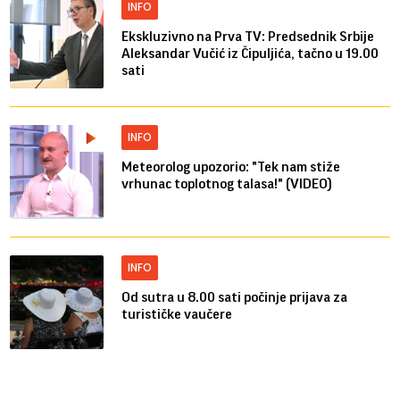
INFO
Ekskluzivno na Prva TV: Predsednik Srbije
Aleksandar Vučić iz Čipuljića, tačno u 19.00
sati
INFO
Meteorolog upozorio: "Tek nam stiže
vrhunac toplotnog talasa!" (VIDEO)
INFO
Od sutra u 8.00 sati počinje prijava za
turističke vaučere