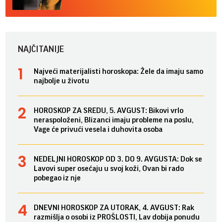
NAJČITANIJE
Najveći materijalisti horoskopa: Žele da imaju samo
najbolje u životu
HOROSKOP ZA SREDU, 5. AVGUST: Bikovi vrlo
neraspoloženi, Blizanci imaju probleme na poslu,
Vage će privući vesela i duhovita osoba
NEDELJNI HOROSKOP OD 3. DO 9. AVGUSTA: Dok se
Lavovi super osećaju u svoj koži, Ovan bi rado
pobegao iz nje
DNEVNI HOROSKOP ZA UTORAK, 4. AVGUST: Rak
razmišlja o osobi iz PROŠLOSTI, Lav dobija ponudu