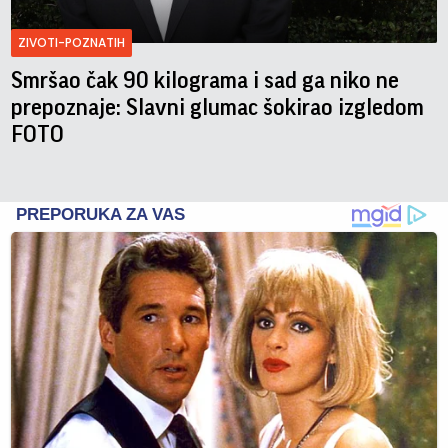
ZIVOTI-POZNATIH
Smršao čak 90 kilograma i sad ga niko ne
prepoznaje: Slavni glumac šokirao izgledom
FOTO