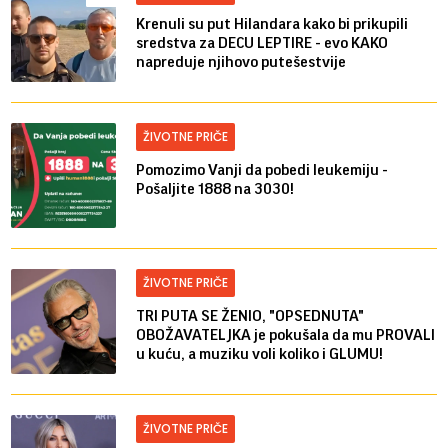
Krenuli su put Hilandara kako bi prikupili
sredstva za DECU LEPTIRE - evo KAKO
napreduje njihovo putešestvije
ŽIVOTNE PRIČE
Pomozimo Vanji da pobedi leukemiju -
Pošaljite 1888 na 3030!
ŽIVOTNE PRIČE
TRI PUTA SE ŽENIO, "OPSEDNUTA"
OBOŽAVATELJKA je pokušala da mu PROVALI
u kuću, a muziku voli koliko i GLUMU!
ŽIVOTNE PRIČE