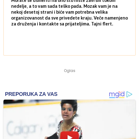
Morate se usmeriti na ono što niste završili tokom
Sve n
nedelje, a to vam sada teško pada. Mozak vam je na
potpu
nekoj desetoj strani i biće vam potrebna velika
stvar
organizovanost da sve privedete kraju. Veče namenjeno
tempo
za druženja i kontakte sa prijateljima. Tajni flert.
najbl