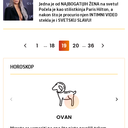
Jedna je od NAJBOGATIJIH ŽENA na svetu!
Počela je kao stilistkinja Paris Hilton, a
nakon što je procurio njen INTIMNI VIDEO
stekla je i SVETSKU SLAVU!
1
18
19
20
36
...
...
HOROSKOP
OVAN