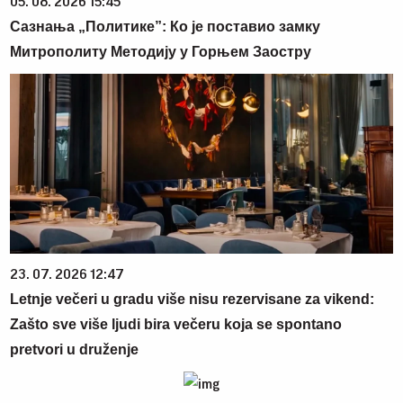
05. 08. 2026 15:45
Сазнања „Политике”: Ко је поставио замку
Митрополиту Методију у Горњем Заостру
23. 07. 2026 12:47
Letnje večeri u gradu više nisu rezervisane za vikend:
Zašto sve više ljudi bira večeru koja se spontano
pretvori u druženje