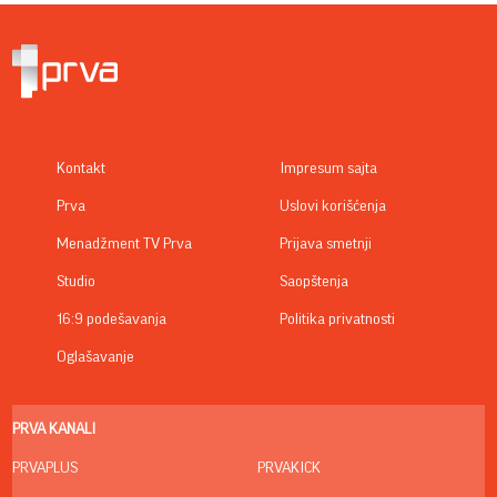
Kontakt
Impresum sajta
Prva
Uslovi korišćenja
Menadžment TV Prva
Prijava smetnji
Studio
Saopštenja
16:9 podešavanja
Politika privatnosti
Oglašavanje
PRVA KANALI
PRVAPLUS
PRVAKICK