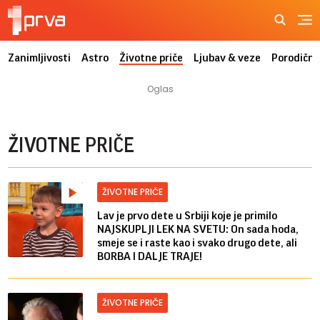
Zanimljivosti
Astro
Životne priče
Ljubav & veze
Porodični
ŽIVOTNE PRIČE
ŽIVOTNE PRIČE
Lav je prvo dete u Srbiji koje je primilo
NAJSKUPLJI LEK NA SVETU: On sada hoda,
smeje se i raste kao i svako drugo dete, ali
BORBA I DALJE TRAJE!
ŽIVOTNE PRIČE