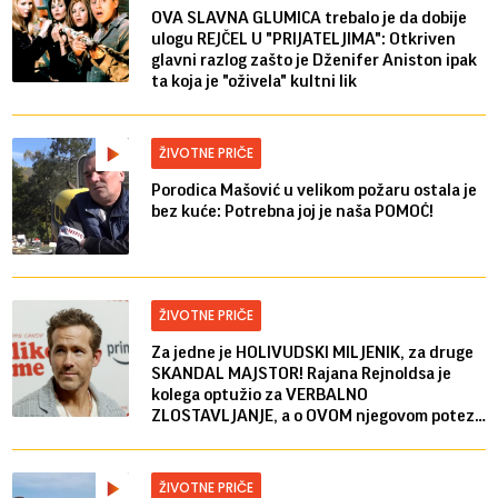
OVA SLAVNA GLUMICA trebalo je da dobije
ulogu REJČEL U "PRIJATELJIMA": Otkriven
glavni razlog zašto je Dženifer Aniston ipak
ta koja je "oživela" kultni lik
ŽIVOTNE PRIČE
Porodica Mašović u velikom požaru ostala je
bez kuće: Potrebna joj je naša POMOĆ!
ŽIVOTNE PRIČE
Za jedne je HOLIVUDSKI MILJENIK, za druge
SKANDAL MAJSTOR! Rajana Rejnoldsa je
kolega optužio za VERBALNO
ZLOSTAVLJANJE, a o OVOM njegovom potezu
se još govori
ŽIVOTNE PRIČE