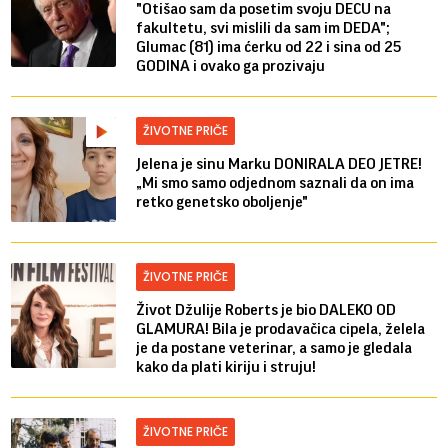
"Otišao sam da posetim svoju DECU na
fakultetu, svi mislili da sam im DEDA";
Glumac (81) ima ćerku od 22 i sina od 25
GODINA i ovako ga prozivaju
ŽIVOTNE PRIČE
Jelena je sinu Marku DONIRALA DEO JETRE!
„Mi smo samo odjednom saznali da on ima
retko genetsko oboljenje"
ŽIVOTNE PRIČE
Život Džulije Roberts je bio DALEKO OD
GLAMURA! Bila je prodavačica cipela, želela
je da postane veterinar, a samo je gledala
kako da plati kiriju i struju!
ŽIVOTNE PRIČE