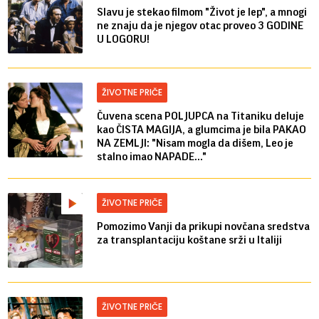
Slavu je stekao filmom "Život je lep", a mnogi
ne znaju da je njegov otac proveo 3 GODINE
U LOGORU!
ŽIVOTNE PRIČE
Čuvena scena POLJUPCA na Titaniku deluje
kao ČISTA MAGIJA, a glumcima je bila PAKAO
NA ZEMLJI: "Nisam mogla da dišem, Leo je
stalno imao NAPADE..."
ŽIVOTNE PRIČE
Pomozimo Vanji da prikupi novčana sredstva
za transplantaciju koštane srži u Italiji
ŽIVOTNE PRIČE