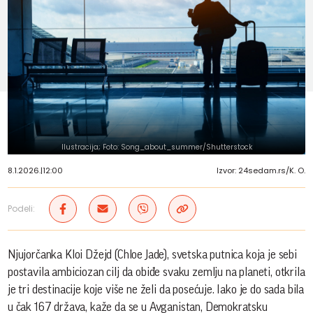
Ilustracija; Foto: Song_about_summer/Shutterstock
8.1.2026.
|
12:00
Izvor: 24sedam.rs/K. O.
Podeli:
Njujorčanka Kloi Džejd (Chloe Jade), svetska putnica koja je sebi
postavila ambiciozan cilj da obiđe svaku zemlju na planeti, otkrila
je tri destinacije koje više ne želi da posećuje. Iako je do sada bila
u čak 167 država, kaže da se u Avganistan, Demokratsku