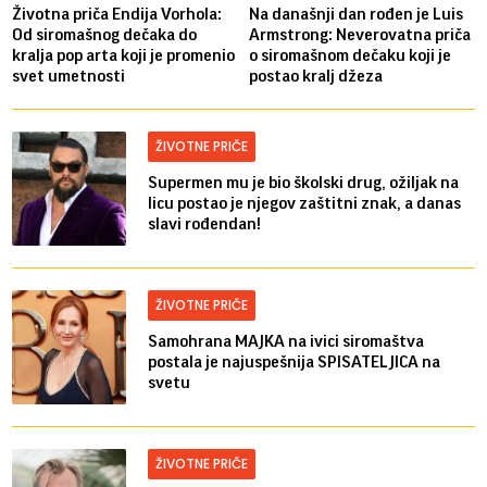
Životna priča Endija Vorhola:
Na današnji dan rođen je Luis
Od siromašnog dečaka do
Armstrong: Neverovatna priča
kralja pop arta koji je promenio
o siromašnom dečaku koji je
svet umetnosti
postao kralj džeza
ŽIVOTNE PRIČE
Supermen mu je bio školski drug, ožiljak na
licu postao je njegov zaštitni znak, a danas
slavi rođendan!
ŽIVOTNE PRIČE
Samohrana MAJKA na ivici siromaštva
postala je najuspešnija SPISATELJICA na
svetu
ŽIVOTNE PRIČE