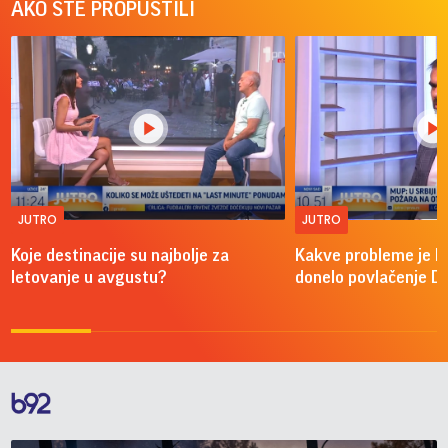
AKO STE PROPUSTILI
JUTRO
JUTRO
Koje destinacije su najbolje za
Kakve probleme je 
letovanje u avgustu?
donelo povlačenje D