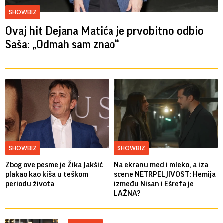
SHOWBIZ
Ovaj hit Dejana Matića je prvobitno odbio
Saša: „Odmah sam znao“
SHOWBIZ
SHOWBIZ
Zbog ove pesme je Žika Jakšić
Na ekranu med i mleko, a iza
plakao kao kiša u teškom
scene NETRPELJIVOST: Hemija
periodu života
između Nisan i Ešrefa je
LAŽNA?