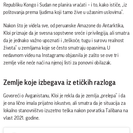
Republiku Kongo i Sudan ne planira vraćati – i to, kako ističe, „iz
poštovanja prema ljudima koji tamo žive u užasnim uslovima“.
Nakon što je videla sve, od peruanske Amazone do Antarktika,
Kloi priznaje da je svesna sopstvene sreće i privilegija, ali smatra
da je jednako važno upoznati i „teškoće, tugu i surovu realnost
života“ u zemljama koje se često smatraju opasnima. U
nedavnom videu na Instagramu objasnila je zašto se ove tri
zemlje više neće naći na njenoj listi za ponovni obilazak.
Zemlje koje izbegava iz etičkih razloga
Govoreći o Avganistanu, Kloi je rekla da je zemlja „prelepa“ i da
je ona lično imala prijatno iskustvo, ali smatra da je situacija za
lokalno stanovništvo izuzetno teška nakon povratka Talibana na
vlast 2021. godine.