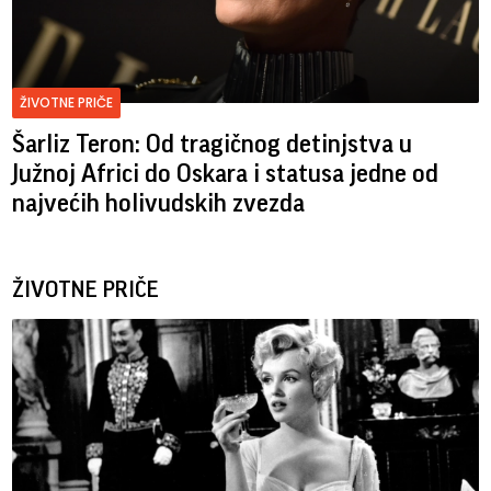
ŽIVOTNE PRIČE
Šarliz Teron: Od tragičnog detinjstva u
Južnoj Africi do Oskara i statusa jedne od
najvećih holivudskih zvezda
ŽIVOTNE PRIČE