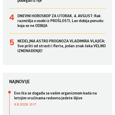
pobegao iz nje
DNEVNI HOROSKOP ZA UTORAK, 4. AVGUST: Rak
razmišlja o osobi iz PROŠLOSTI, Lav dobija ponudu
koja se ne ODBIJA
NEDELJNA ASTRO PROGNOZA VLADIMIRA VLAJIĆA:
Sve pršti od strasti i flerta, jedan znak čeka VELIKO
IZNENAĐENJE!
NAJNOVIJE
Evo šta se događa sa vašim organizmom kada na
letnjim vrućinama redovno jedete šljive
9.8.2026. 10:17