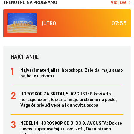
TRENUTNO NA PROGRAMU
Vidi sve
07:55
JUTRO
NAJČITANIJE
Najveći materijalisti horoskopa: Žele da imaju samo
najbolje u životu
HOROSKOP ZA SREDU, 5. AVGUST: Bikovi vrlo
neraspoloženi, Blizanci imaju probleme na poslu,
Vage će privući vesela i duhovita osoba
NEDELJNI HOROSKOP OD 3. DO 9. AVGUSTA: Dok se
Lavovi super osećaju u svoj koži, Ovan bi rado