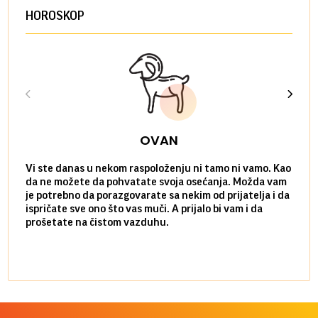
HOROSKOP
OVAN
Vi ste danas u nekom raspoloženju ni tamo ni vamo. Kao
Danas
da ne možete da pohvatate svoja osećanja. Možda vam
posve
je potrebno da porazgovarate sa nekim od prijatelja i da
susre
ispričate sve ono što vas muči. A prijalo bi vam i da
volel
prošetate na čistom vazduhu.
način