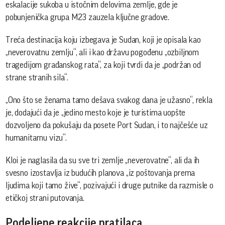
eskalacije sukoba u istočnim delovima zemlje, gde je
pobunjenička grupa M23 zauzela ključne gradove.
Treća destinacija koju izbegava je Sudan, koji je opisala kao
„neverovatnu zemlju“, ali i kao državu pogođenu „ozbiljnom
tragedijom građanskog rata“, za koji tvrdi da je „podržan od
strane stranih sila“.
„Ono što se ženama tamo dešava svakog dana je užasno“, rekla
je, dodajući da je „jedino mesto koje je turistima uopšte
dozvoljeno da pokušaju da posete Port Sudan, i to najčešće uz
humanitarnu vizu“.
Kloi je naglasila da su sve tri zemlje „neverovatne“, ali da ih
svesno izostavlja iz budućih planova „iz poštovanja prema
ljudima koji tamo žive“, pozivajući i druge putnike da razmisle o
etičkoj strani putovanja.
Podeljene reakcije pratilaca