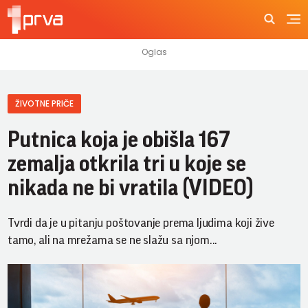
ŽIVOTNE PRIČE
Putnica koja je obišla 167
zemalja otkrila tri u koje se
nikada ne bi vratila (VIDEO)
Tvrdi da je u pitanju poštovanje prema ljudima koji žive
tamo, ali na mrežama se ne slažu sa njom...