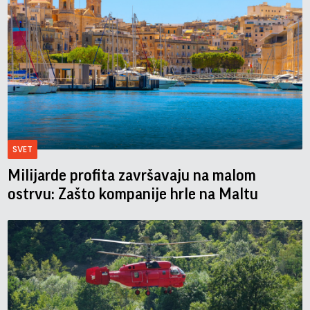
SVET
Milijarde profita završavaju na malom
ostrvu: Zašto kompanije hrle na Maltu