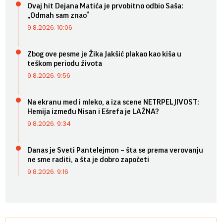
Ovaj hit Dejana Matića je prvobitno odbio Saša:
„Odmah sam znao“
9.8.2026. 10:06
Zbog ove pesme je Žika Jakšić plakao kao kiša u
teškom periodu života
9.8.2026. 9:56
Na ekranu med i mleko, a iza scene NETRPELJIVOST:
Hemija između Nisan i Ešrefa je LAŽNA?
9.8.2026. 9:34
Danas je Sveti Pantelejmon – šta se prema verovanju
ne sme raditi, a šta je dobro započeti
9.8.2026. 9:16