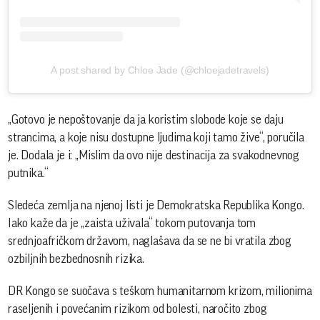
A post shared by Chloe Jade (@chloejadetravels)
„Gotovo je nepoštovanje da ja koristim slobode koje se daju
strancima, a koje nisu dostupne ljudima koji tamo žive“, poručila
je. Dodala je i: „Mislim da ovo nije destinacija za svakodnevnog
putnika.“
Sledeća zemlja na njenoj listi je Demokratska Republika Kongo.
Iako kaže da je „zaista uživala“ tokom putovanja tom
srednjoafričkom državom, naglašava da se ne bi vratila zbog
ozbiljnih bezbednosnih rizika.
DR Kongo se suočava s teškom humanitarnom krizom, milionima
raseljenih i povećanim rizikom od bolesti, naročito zbog