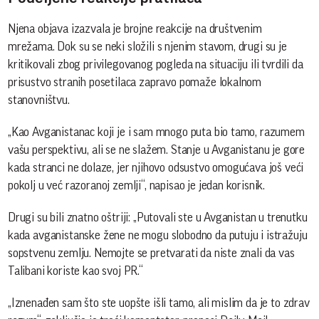
Njena objava izazvala je brojne reakcije na društvenim
mrežama. Dok su se neki složili s njenim stavom, drugi su je
kritikovali zbog privilegovanog pogleda na situaciju ili tvrdili da
prisustvo stranih posetilaca zapravo pomaže lokalnom
stanovništvu.
„Kao Avganistanac koji je i sam mnogo puta bio tamo, razumem
vašu perspektivu, ali se ne slažem. Stanje u Avganistanu je gore
kada stranci ne dolaze, jer njihovo odsustvo omogućava još veći
pokolj u već razoranoj zemlji“, napisao je jedan korisnik.
Drugi su bili znatno oštriji: „Putovali ste u Avganistan u trenutku
kada avganistanske žene ne mogu slobodno da putuju i istražuju
sopstvenu zemlju. Nemojte se pretvarati da niste znali da vas
Talibani koriste kao svoj PR.“
„Iznenađen sam što ste uopšte išli tamo, ali mislim da je to zdrav