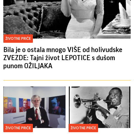
ŽIVOTNE PRIČE
Bila je o ostala mnogo VIŠE od holivudske
ZVEZDE: Tajni život LEPOTICE s dušom
punom OŽILJAKA
ŽIVOTNE PRIČE
ŽIVOTNE PRIČE