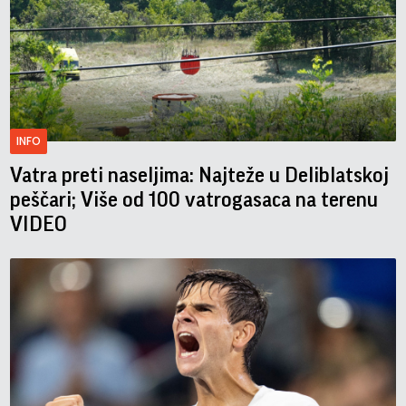
INFO
Vatra preti naseljima: Najteže u Deliblatskoj
peščari; Više od 100 vatrogasaca na terenu
VIDEO