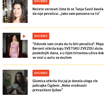
SHOWBIZ
Nećete verovati čime bi se Tanja Savić bavila
da nije pevačica: „Jako sam ponosna na to“
SHOWBIZ
"Oduvek sam znala da ću biti pevačica": Maja
Berović otkrila koju SVETSKU ZVEZDU sluša
poslednjih dana, a u čijim hitovima uživa dok
se vozi u autu sa mužem
SHOWBIZ
Glumica otkrila šta joj je donela uloga zle
policajke Čigdem: „Neke vrednosti
prevazilaze ljubav“