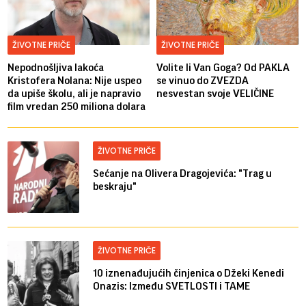
ŽIVOTNE PRIČE
ŽIVOTNE PRIČE
Nepodnošljiva lakoća
Volite li Van Goga? Od PAKLA
Kristofera Nolana: Nije uspeo
se vinuo do ZVEZDA
da upiše školu, ali je napravio
nesvestan svoje VELIČINE
film vredan 250 miliona dolara
ŽIVOTNE PRIČE
Sećanje na Olivera Dragojevića: "Trag u
beskraju"
ŽIVOTNE PRIČE
10 iznenađujućih činjenica o Džeki Kenedi
Onazis: Između SVETLOSTI i TAME