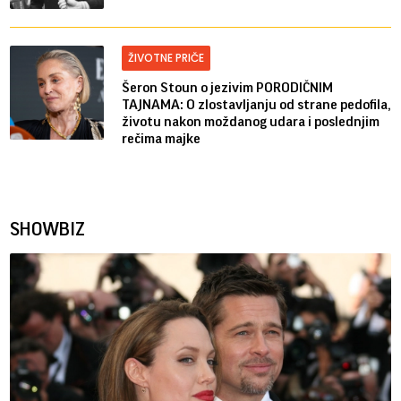
ŽIVOTNE PRIČE
Šeron Stoun o jezivim PORODIČNIM
TAJNAMA: O zlostavljanju od strane pedofila,
životu nakon moždanog udara i poslednjim
rečima majke
SHOWBIZ