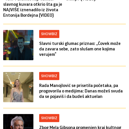
slavnog kuvara otkrio šta ga je
NAJVIŠE iznenadilo iz života
Entonija Bordejna (VIDEO)
SHOWBIZ
Slavni turski glumac priznao: „Čovek može
da zavara sebe, zato slušam one kojima
verujem“
SHOWBIZ
Rada Manojlović se prisetila početaka, pa
progovorila o medijima: Danas možeš svuda
da se pojaviš i da budeš aktuelan
SHOWBIZ
Zbog Mela Gibsona promenjen kraj kultnog