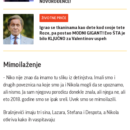
NOVOROĐENČE!
ŽIVOTNE PRIČE
Igrao se tkaninama kao dete kod svoje tete
Roze, pa postao MODNI GIGANT! Evo ŠTA je
bilo KLJUČNO za Valentinov uspeh
Mimoilaženje
- Niko nije znao da imamo tu sliku iz detinjstva. Imali smo i
drugih poveznica na koje smo ja i Nikola mogli da se upoznamo,
ali nismo. Ja sam njegovu porodicu donekle znala, ali njega ne, ali
eto 2018. godine smo se ipak sreli. Uvek smo se mimoilazili.
Brašnjevići imaju tri sina, Lazara, Stefana i Despota, a Nikola
otkriva kako ih vaspitavaju: