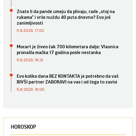
Znate li da pande umeju da plivaju, rade „stoj na
rukama” i vrše nuždu 40 puta dnevno? Evo još
zanimljivosti
5.8.2026. 17:00
Mocart je živeo čak 700 kilometara dalje: Vlasnica
pronašla mačka 17 godina posle nestanka
5.8.2026. 16:31
Evo koliko dana BEZ KONTAKTA je potrebno da vaš
BIVŠI partner ZABORAVI na vas i od čega to zavisi
5.8.2026. 16:00
HOROSKOP