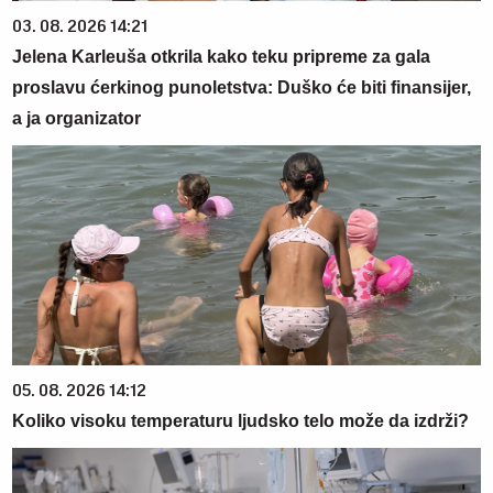
03. 08. 2026 14:21
Jelena Karleuša otkrila kako teku pripreme za gala
proslavu ćerkinog punoletstva: Duško će biti finansijer,
a ja organizator
05. 08. 2026 14:12
Koliko visoku temperaturu ljudsko telo može da izdrži?