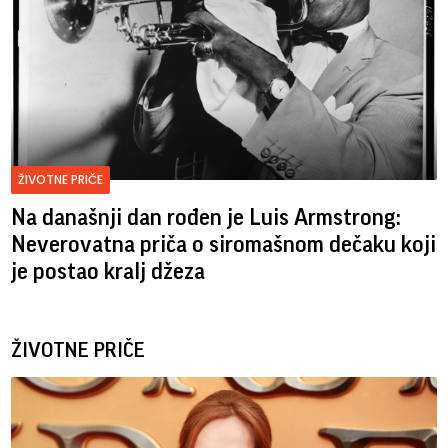
ŽIVOTNE PRIČE
Na današnji dan rođen je Luis Armstrong:
Neverovatna priča o siromašnom dečaku koji
je postao kralj džeza
ŽIVOTNE PRIČE