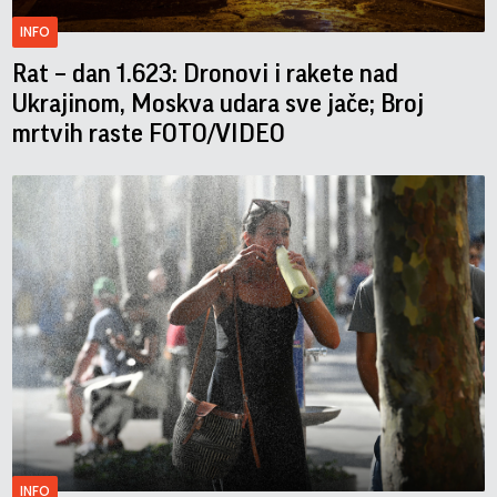
INFO
Rat – dan 1.623: Dronovi i rakete nad
Ukrajinom, Moskva udara sve jače; Broj
mrtvih raste FOTO/VIDEO
INFO