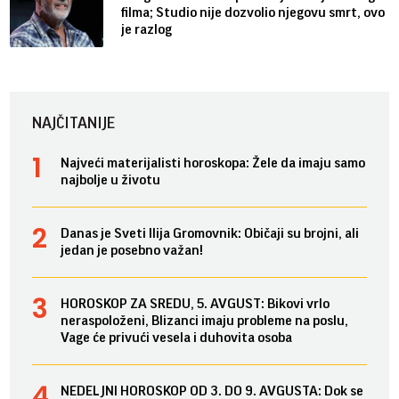
filma; Studio nije dozvolio njegovu smrt, ovo
je razlog
NAJČITANIJE
Najveći materijalisti horoskopa: Žele da imaju samo
najbolje u životu
Danas je Sveti Ilija Gromovnik: Običaji su brojni, ali
jedan je posebno važan!
HOROSKOP ZA SREDU, 5. AVGUST: Bikovi vrlo
neraspoloženi, Blizanci imaju probleme na poslu,
Vage će privući vesela i duhovita osoba
NEDELJNI HOROSKOP OD 3. DO 9. AVGUSTA: Dok se