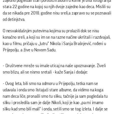
zajedno pogledali stari porodični album u kome je bila fotografija
stara 22 godine na kojoj su njih dvoje zajedno kao deca. Mislili su
da se nikada pre 2018. godine nisu sreli,a zapravo su se poznavali
od detinjstva.
O nesvakidašnjim putevima kojima su prolazili dok se nisu
konačno sreli, a koji su im se na razne načine ukrštali i razdvajali,
kao u filmu, pričaju u „Jutru" Nikola i Sanja Brašnjević, rođeni u
Prijepolju, a žive u Novom Sadu.
- Društvene mreže su imale uticaj na naše upoznavanje. Živeli
smo blizu, ali se nismo sretali - kaže Sanja i dodaje:
- Ovog leta, bili smo na odmoru u Prijepolju, tetka nam se
udavala i onda smo listajući stare albume, da vidimo na koga
nam deca liče, pronašli smo tu sliku, tačnije ja sam pogledala tu
sliku i prosledila sam je dalje Nikoli, koji je kao „pa mi imamo
sliku kad smo bili mali" i onda, setili smo se tog izleta. I dalje se