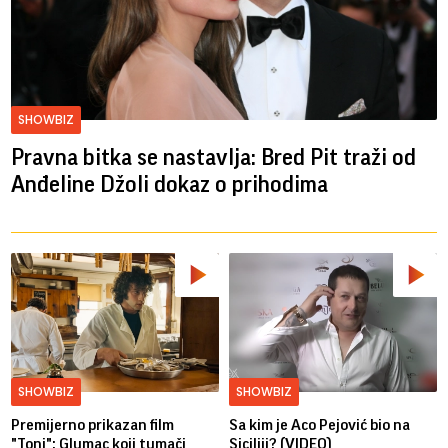
SHOWBIZ
Pravna bitka se nastavlja: Bred ​​Pit traži od
Anđeline Džoli dokaz o prihodima
SHOWBIZ
SHOWBIZ
Premijerno prikazan film
Sa kim je Aco Pejović bio na
"Toni": Glumac koji tumači
Siciliji? (VIDEO)