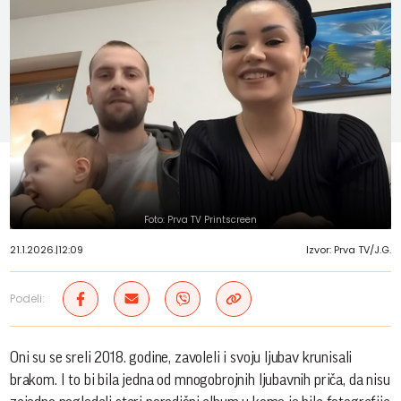
Foto: Prva TV Printscreen
21.1.2026.
|
12:09
Izvor: Prva TV/J.G.
Podeli:
Oni su se sreli 2018. godine, zavoleli i svoju ljubav krunisali
brakom. I to bi bila jedna od mnogobrojnih ljubavnih priča, da nisu