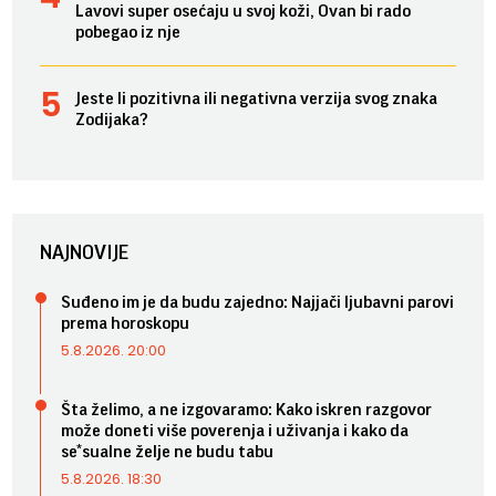
Lavovi super osećaju u svoj koži, Ovan bi rado
pobegao iz nje
Jeste li pozitivna ili negativna verzija svog znaka
Zodijaka?
NAJNOVIJE
Suđeno im je da budu zajedno: Najjači ljubavni parovi
prema horoskopu
5.8.2026. 20:00
Šta želimo, a ne izgovaramo: Kako iskren razgovor
može doneti više poverenja i uživanja i kako da
se*sualne želje ne budu tabu
5.8.2026. 18:30