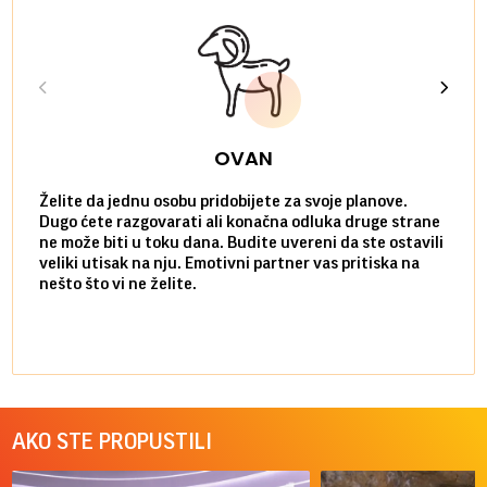
OVAN
Želite da jednu osobu pridobijete za svoje planove.
Danas
Dugo ćete razgovarati ali konačna odluka druge strane
Niste
ne može biti u toku dana. Budite uvereni da ste ostavili
povol
veliki utisak na nju. Emotivni partner vas pritiska na
a pos
nešto što vi ne želite.
više 
AKO STE PROPUSTILI