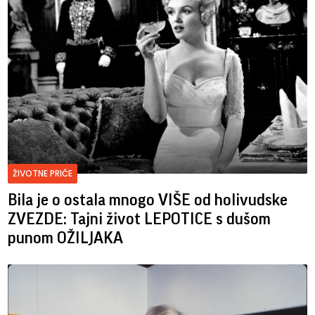
ŽIVOTNE PRIČE
Bila je o ostala mnogo VIŠE od holivudske
ZVEZDE: Tajni život LEPOTICE s dušom
punom OŽILJAKA