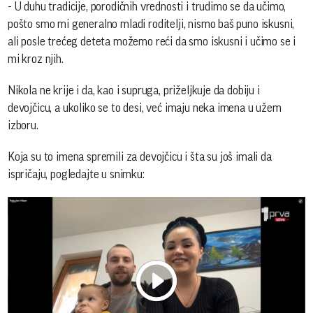
- U duhu tradicije, porodičnih vrednosti i trudimo se da učimo,
pošto smo mi generalno mladi roditelji, nismo baš puno iskusni,
ali posle trećeg deteta možemo reći da smo iskusni i učimo se i
mi kroz njih.
Nikola ne krije i da, kao i supruga, priželjkuje da dobiju i
devojčicu, a ukoliko se to desi, već imaju neka imena u užem
izboru.
Koja su to imena spremili za devojčicu i šta su još imali da
ispričaju, pogledajte u snimku: