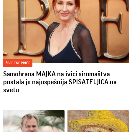
ŽIVOTNE PRIČE
Samohrana MAJKA na ivici siromaštva
postala je najuspešnija SPISATELJICA na
svetu