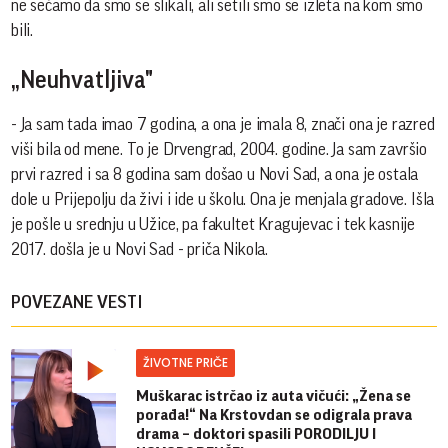
ne sećamo da smo se slikali, ali setili smo se izleta na kom smo
bili.
„Neuhvatljiva"
- Ja sam tada imao 7 godina, a ona je imala 8, znači ona je razred
viši bila od mene. To je Drvengrad, 2004. godine. Ja sam završio
prvi razred i sa 8 godina sam došao u Novi Sad, a ona je ostala
dole u Prijepolju da živi i ide u školu. Ona je menjala gradove. Išla
je pošle u srednju u Užice, pa fakultet Kragujevac i tek kasnije
2017. došla je u Novi Sad - priča Nikola.
POVEZANE VESTI
ŽIVOTNE PRIČE
Muškarac istrčao iz auta vičući: „Žena se
porađa!“ Na Krstovdan se odigrala prava
drama – doktori spasili PORODILJU I