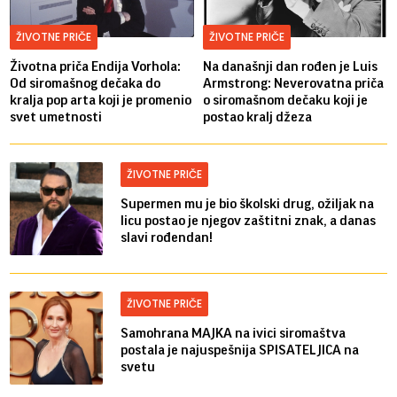
ŽIVOTNE PRIČE
ŽIVOTNE PRIČE
Životna priča Endija Vorhola:
Na današnji dan rođen je Luis
Od siromašnog dečaka do
Armstrong: Neverovatna priča
kralja pop arta koji je promenio
o siromašnom dečaku koji je
svet umetnosti
postao kralj džeza
ŽIVOTNE PRIČE
Supermen mu je bio školski drug, ožiljak na
licu postao je njegov zaštitni znak, a danas
slavi rođendan!
ŽIVOTNE PRIČE
Samohrana MAJKA na ivici siromaštva
postala je najuspešnija SPISATELJICA na
svetu