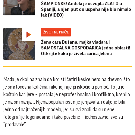
ŠAMPIONKE! Anđela je osvojila ZLATO u
Španiji, a njen put do uspeha nije bio nimalo
lak (VIDEO)
ŽIVOTNE PRIČE
Žena cara Dušana, majka vladara i
SAMOSTALNA GOSPODARICA jedne oblasti!
Otkrijte kako je živela carica Jelena
Mada je okolina znala da koristi četiri kesice heroina dnevno, što
je smrtonosna količina, niko joj nije priskočio u pomoć. To ju je
koštalo karijere – postala je neprofesionalna i konfliktna, kasnila
je na snimanja… Njena popularnost nije jenjavala, i dalje je bila
jedna od najtraženijih modela, jer su svi znali da su njene
fotografije legenadarne i tako posebne – jednostavno, sve su
“prodavale”.