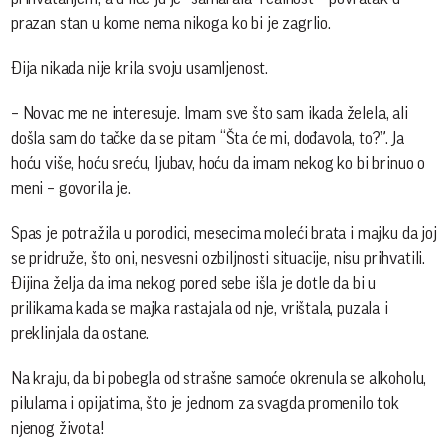
prazan stan u kome nema nikoga ko bi je zagrlio.
Đija nikada nije krila svoju usamljenost.
– Novac me ne interesuje. Imam sve što sam ikada želela, ali
došla sam do tačke da se pitam “Šta će mi, dođavola, to?”. Ja
hoću više, hoću sreću, ljubav, hoću da imam nekog ko bi brinuo o
meni – govorila je.
Spas je potražila u porodici, mesecima moleći brata i majku da joj
se pridruže, što oni, nesvesni ozbiljnosti situacije, nisu prihvatili.
Đijina želja da ima nekog pored sebe išla je dotle da bi u
prilikama kada se majka rastajala od nje, vrištala, puzala i
preklinjala da ostane.
Na kraju, da bi pobegla od strašne samoće okrenula se alkoholu,
pilulama i opijatima, što je jednom za svagda promenilo tok
njenog života!