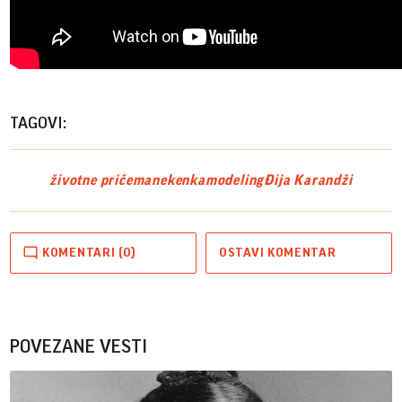
TAGOVI:
životne priče
manekenka
modeling
Đija Karandži
KOMENTARI (0)
OSTAVI KOMENTAR
POVEZANE VESTI