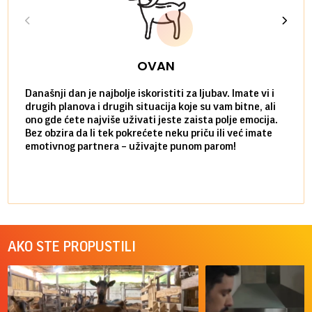
OVAN
Današnji dan je najbolje iskoristiti za ljubav. Imate vi i
Ako v
drugih planova i drugih situacija koje su vam bitne, ali
do ma
ono gde ćete najviše uživati jeste zaista polje emocija.
van g
Bez obzira da li tek pokrećete neku priču ili već imate
društ
emotivnog partnera – uživajte punom parom!
kolik
AKO STE PROPUSTILI