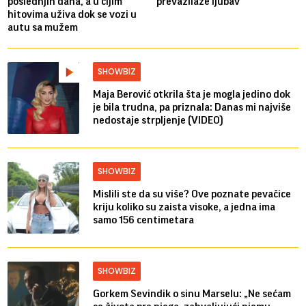
poslednjih dana, a u čijim
prevazilaze ljubav“
hitovima uživa dok se vozi u
autu sa mužem
SHOWBIZ
Maja Berović otkrila šta je mogla jedino dok
je bila trudna, pa priznala: Danas mi najviše
nedostaje strpljenje (VIDEO)
SHOWBIZ
Mislili ste da su više? Ove poznate pevačice
kriju koliko su zaista visoke, a jedna ima
samo 156 centimetara
SHOWBIZ
Gorkem Sevindik o sinu Marselu: „Ne sećam