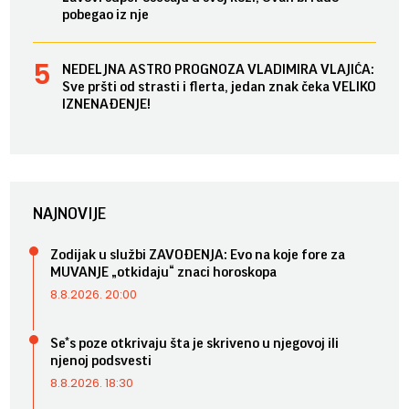
pobegao iz nje
NEDELJNA ASTRO PROGNOZA VLADIMIRA VLAJIĆA:
Sve pršti od strasti i flerta, jedan znak čeka VELIKO
IZNENAĐENJE!
NAJNOVIJE
Zodijak u službi ZAVOĐENJA: Evo na koje fore za
MUVANJE „otkidaju“ znaci horoskopa
8.8.2026. 20:00
Se*s poze otkrivaju šta je skriveno u njegovoj ili
njenoj podsvesti
8.8.2026. 18:30