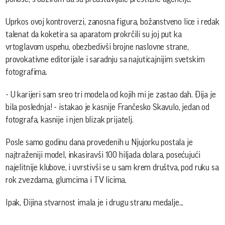
Uprkos ovoj kontroverzi, zanosna figura, božanstveno lice i redak
talenat da koketira sa aparatom prokrčili su joj put ka
vrtoglavom uspehu, obezbedivši brojne naslovne strane,
provokativne editorijale i saradnju sa najuticajnijim svetskim
fotografima.
- U karijeri sam sreo tri modela od kojih mi je zastao dah. Đija je
bila poslednja! - istakao je kasnije Frančesko Skavulo, jedan od
fotografa, kasnije i njen blizak prijatelj.
Posle samo godinu dana provedenih u Njujorku postala je
najtraženiji model, inkasiravši 100 hiljada dolara, posećujući
najelitnije klubove, i uvrstivši se u sam krem društva, pod ruku sa
rok zvezdama, glumcima i TV licima.
Ipak, Đijina stvarnost imala je i drugu stranu medalje...