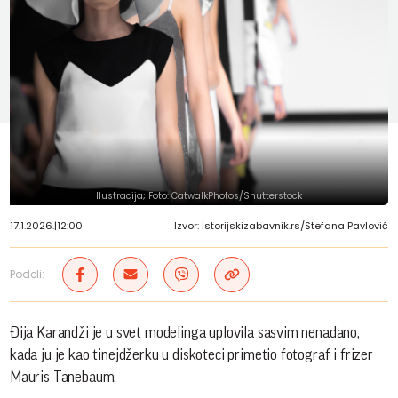
Ilustracija; Foto: CatwalkPhotos/Shutterstock
17.1.2026.
|
12:00
Izvor: istorijskizabavnik.rs/Stefana Pavlović
Podeli:
Đija Karandži je u svet modelinga uplovila sasvim nenadano,
kada ju je kao tinejdžerku u diskoteci primetio fotograf i frizer
Mauris Tanebaum.