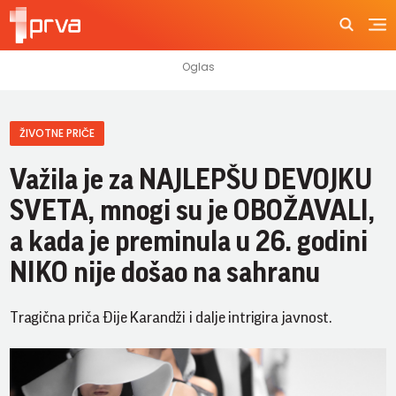
ŽIVOTNE PRIČE
Važila je za NAJLEPŠU DEVOJKU
SVETA, mnogi su je OBOŽAVALI,
a kada je preminula u 26. godini
NIKO nije došao na sahranu
Tragična priča Đije Karandži i dalje intrigira javnost.