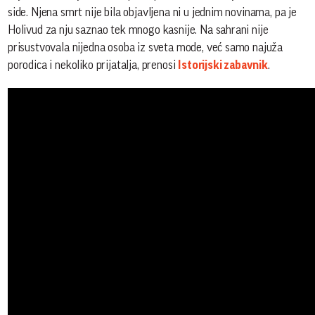
side. Njena smrt nije bila objavljena ni u jednim novinama, pa je
Holivud za nju saznao tek mnogo kasnije. Na sahrani nije
prisustvovala nijedna osoba iz sveta mode, već samo najuža
porodica i nekoliko prijatalja, prenosi
Istorijski zabavnik
.