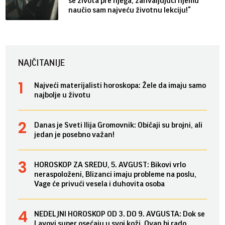
se života pre njega, zahvaljujući njemu
naučio sam najveću životnu lekciju!“
NAJČITANIJE
Najveći materijalisti horoskopa: Žele da imaju samo
najbolje u životu
Danas je Sveti Ilija Gromovnik: Običaji su brojni, ali
jedan je posebno važan!
HOROSKOP ZA SREDU, 5. AVGUST: Bikovi vrlo
neraspoloženi, Blizanci imaju probleme na poslu,
Vage će privući vesela i duhovita osoba
NEDELJNI HOROSKOP OD 3. DO 9. AVGUSTA: Dok se
Lavovi super osećaju u svoj koži, Ovan bi rado