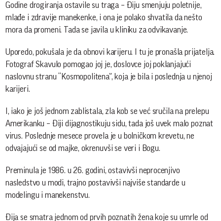
Godine drogiranja ostavile su traga – Điju smenjuju poletnije,
mlađe i zdravije manekenke, i ona je polako shvatila da nešto
mora da promeni. Tada se javila u kliniku za odvikavanje.
Uporedo, pokušala je da obnovi karijeru. I tu je pronašla prijatelja.
Fotograf Skavulo pomogao joj je, doslovce joj poklanjajući
naslovnu stranu “Kosmopolitena”, koja je bila i poslednja u njenoj
karijeri.
I, iako je još jednom zablistala, zla kob se već sručila na prelepu
Amerikanku – Điji dijagnostikuju sidu, tada još uvek malo poznat
virus. Poslednje mesece provela je u bolničkom krevetu, ne
odvajajući se od majke, okrenuvši se veri i Bogu.
Preminula je 1986. u 26. godini, ostavivši neprocenjivo
nasledstvo u modi, trajno postavivši najviše standarde u
modelingu i manekenstvu.
Đija se smatra jednom od prvih poznatih žena koje su umrle od