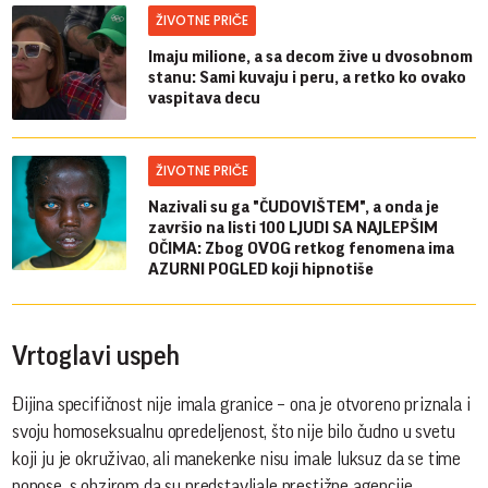
ŽIVOTNE PRIČE
Imaju milione, a sa decom žive u dvosobnom
stanu: Sami kuvaju i peru, a retko ko ovako
vaspitava decu
ŽIVOTNE PRIČE
Nazivali su ga "ČUDOVIŠTEM", a onda je
završio na listi 100 LJUDI SA NAJLEPŠIM
OČIMA: Zbog OVOG retkog fenomena ima
AZURNI POGLED koji hipnotiše
Vrtoglavi uspeh
Đijina specifičnost nije imala granice – ona je otvoreno priznala i
svoju homoseksualnu opredeljenost, što nije bilo čudno u svetu
koji ju je okruživao, ali manekenke nisu imale luksuz da se time
ponose, s obzirom da su predstavljale prestižne agencije.