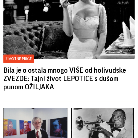
ŽIVOTNE PRIČE
Bila je o ostala mnogo VIŠE od holivudske
ZVEZDE: Tajni život LEPOTICE s dušom
punom OŽILJAKA