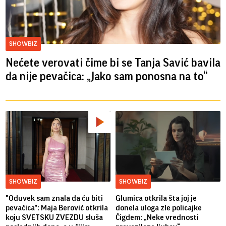
SHOWBIZ
Nećete verovati čime bi se Tanja Savić bavila
da nije pevačica: „Jako sam ponosna na to“
SHOWBIZ
SHOWBIZ
"Oduvek sam znala da ću biti
Glumica otkrila šta joj je
pevačica": Maja Berović otkrila
donela uloga zle policajke
koju SVETSKU ZVEZDU sluša
Čigdem: „Neke vrednosti