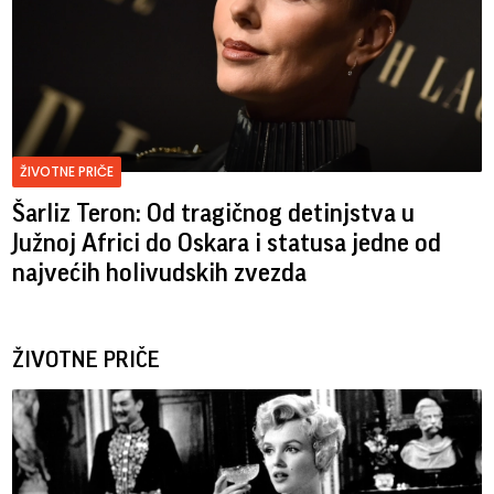
ŽIVOTNE PRIČE
Šarliz Teron: Od tragičnog detinjstva u
Južnoj Africi do Oskara i statusa jedne od
najvećih holivudskih zvezda
ŽIVOTNE PRIČE