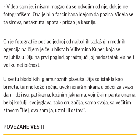
- Video sam je, i nisam mogao da se odvojim od nje, dok je ne
fotografišem. Ona je bila fascinirana idejom da pozira. Videla se
ta sirova, netaknuta lepota - pričao je kasnije.
On je fotografije poslao jednoj od najboljih tadašnjih modnih
agencija na čijem je čelu blistala Vilhemina Kuper, koja se
zaljubila u Điju na prvi pogled, opraštajući joj nedostatak visine i
veliku netipičnost.
U svetu bledolikih, glamuroznih plavuša Đija se istakla kao
brineta, tamne kože i očiju, uvek nenašminkana u odeći za svaki
dan – džinsu, patikama, kožnim jaknama, vojničkim pantalonama,
beloj košulji, svojeglava, tako drugačija, samo svoja, sa večitim
stavom “Hej, ovo sam ja, uzmi ili ostavi”.
POVEZANE VESTI