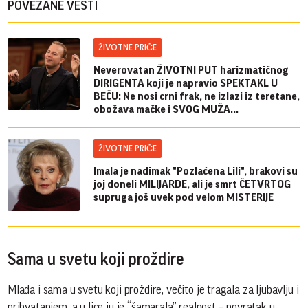
POVEZANE VESTI
ŽIVOTNE PRIČE
Neverovatan ŽIVOTNI PUT harizmatičnog
DIRIGENTA koji je napravio SPEKTAKL U
BEČU: Ne nosi crni frak, ne izlazi iz teretane,
obožava mačke i SVOG MUŽA...
ŽIVOTNE PRIČE
Imala je nadimak "Pozlaćena Lili", brakovi su
joj doneli MILIJARDE, ali je smrt ČETVRTOG
supruga još uvek pod velom MISTERIJE
Sama u svetu koji proždire
Mlada i sama u svetu koji proždire, večito je tragala za ljubavlju i
prihvatanjem, a u lice ju je “šamarala” realnost – povratak u