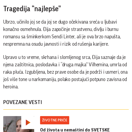
Tragedija “najlepše”
Ubrzo, učinilo joj se da joj se dugo očekivana sreća u ljubavi
konačno osmehnula. Đija započinje strastvenu, divlju i burnu
romansu sa šminkerkom Sendi Linter, ali je ova brzo napušta,
nespremna na osudu javnosti i rizik od rušenja karijere.
Upravo u to vreme, skrhana i slomljenog srca, Đija saznaje da je
njena zaštitnica, poslodavka i “druga majka” Vilhemina, umrla od
raka pluća. Izgubljena, bez prave osobe da je podrži i usmeri, ona
još više tone u narkomaniju, polako postajući potpuno zavisna od
heroina.
POVEZANE VESTI
ŽIVOTNE PRIČE
Od života u nemaštini do SVETSKE