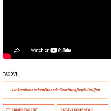
TAGOVI:
sveštenik
maneken
Edoardo Santini
najlepši Italijan
KOMENTARI (0)
OSTAVI KOMENTAR