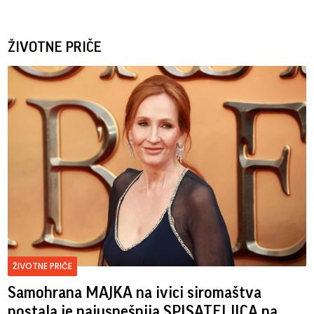
ŽIVOTNE PRIČE
ŽIVOTNE PRIČE
Samohrana MAJKA na ivici siromaštva
postala je najuspešnija SPISATELJICA na