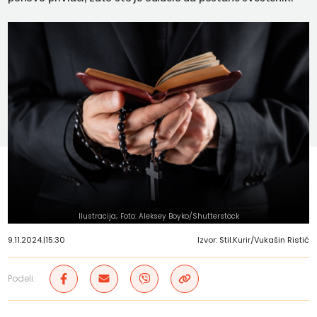
Ilustracija; Foto: Aleksey Boyko/Shutterstock
9.11.2024.
|
15:30
Izvor: Stil.Kurir/Vukašin Ristić
Podeli: