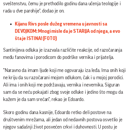
sveštenstvu, čemu je prethodilo godinu dana učenja teologije i
rada u dve parohije", dodao je on.
Kijanu Rivs posle dužeg vremena u javnosti sa
DEVOJKOM: Mnogi misle da je STARIJA od njega, a evo
šta je ISTINA! (FOTO)
Santinijeva odluka je izazvala različite reakcije, od razočaranja
među fanovima i porodicom do podrške vernika i prijatelja.
"Naravno da imam ljude koji me ogovaraju iza leđa. Ima onih koji
ne kriju da su razočarani mojom odlukom, čak i u mojoj porodici.
Ali ima i onih koji me podržavaju, vernika i nevernika. Siguran
sam da se neću pokajati zbog svoje odluke i jedino što mogu da
kažem je da sam srećan", rekao je Edoardo.
Skoro godinu dana kasnije, Edoardo retko deli postove na
društvenim mrežama, ali jedan od nedavnih postova osvetlio je
njegov sadašnji život posvećen crkvi i duhovnosti. U postu je