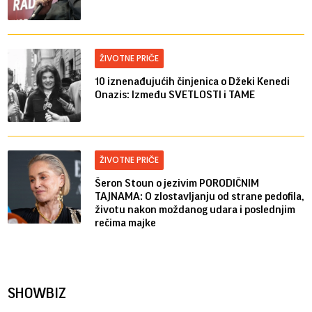
ŽIVOTNE PRIČE
10 iznenađujućih činjenica o Džeki Kenedi
Onazis: Između SVETLOSTI i TAME
ŽIVOTNE PRIČE
Šeron Stoun o jezivim PORODIČNIM
TAJNAMA: O zlostavljanju od strane pedofila,
životu nakon moždanog udara i poslednjim
rečima majke
SHOWBIZ