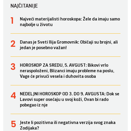
NAJČITANIJE
Najveći materijalisti horoskopa: Žele da imaju samo
najbolje u životu
Danas je Sveti Ilija Gromovnik: Običaji su brojni, ali
jedan je posebno važan!
HOROSKOP ZA SREDU, 5. AVGUST: Bikovi vrlo
neraspoloženi, Blizanci imaju probleme na poslu,
Vage će privući vesela i duhovita osoba
NEDELJNI HOROSKOP OD 3. DO 9. AVGUSTA: Dok se
Lavovi super osećaju u svoj koži, Ovan bi rado
pobegao iz nje
Jeste li pozitivna ili negativna verzija svog znaka
Zodijaka?