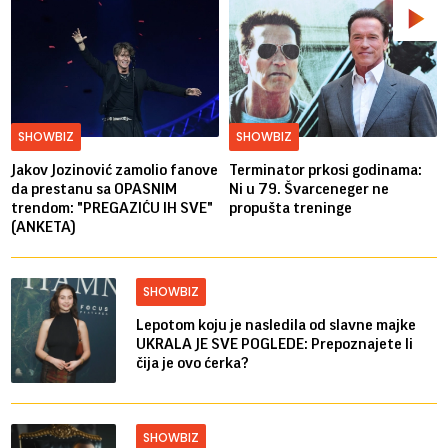
SHOWBIZ
SHOWBIZ
Jakov Jozinović zamolio fanove
Terminator prkosi godinama:
da prestanu sa OPASNIM
Ni u 79. Švarceneger ne
trendom: "PREGAZIĆU IH SVE"
propušta treninge
(ANKETA)
SHOWBIZ
Lepotom koju je nasledila od slavne majke
UKRALA JE SVE POGLEDE: Prepoznajete li
čija je ovo ćerka?
SHOWBIZ