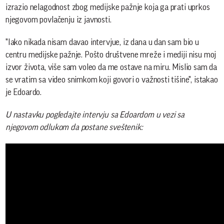
izrazio nelagodnost zbog medijske pažnje koja ga prati uprkos
njegovom povlačenju iz javnosti.
"Iako nikada nisam davao intervjue, iz dana u dan sam bio u
centru medijske pažnje. Pošto društvene mreže i mediji nisu moj
izvor života, više sam voleo da me ostave na miru. Mislio sam da
se vratim sa video snimkom koji govori o važnosti tišine", istakao
je Edoardo.
U nastavku pogledajte intervju sa Edoardom u vezi sa
njegovom odlukom da postane sveštenik: