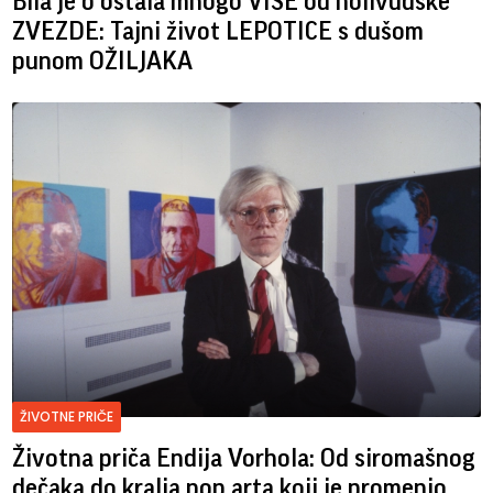
Bila je o ostala mnogo VIŠE od holivudske
ZVEZDE: Tajni život LEPOTICE s dušom
punom OŽILJAKA
ŽIVOTNE PRIČE
Životna priča Endija Vorhola: Od siromašnog
dečaka do kralja pop arta koji je promenio