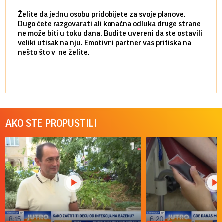
Želite da jednu osobu pridobijete za svoje planove.
Danas
Dugo ćete razgovarati ali konačna odluka druge strane
Niste
ne može biti u toku dana. Budite uvereni da ste ostavili
povol
veliki utisak na nju. Emotivni partner vas pritiska na
a pos
nešto što vi ne želite.
više 
AKO STE PROPUSTILI