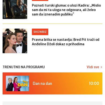
Poznati turski glumac o ulozi Kadira: „Mislio
sam da mi ta uloga ne odgovara, ali želeo
sam da iznenadim publiku“
SHOWBIZ
Pravna bitka se nastavlja: Bred ​​Pit traži od
Anđeline Džoli dokaz o prihodima
TRENUTNO NA PROGRAMU
Vidi sve
10:00
Dan na dan