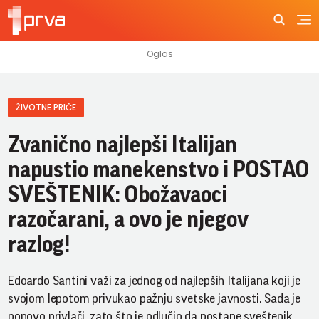
ŽIVOTNE PRIČE
Zvanično najlepši Italijan
napustio manekenstvo i POSTAO
SVEŠTENIK: Obožavaoci
razočarani, a ovo je njegov
razlog!
Edoardo Santini važi za jednog od najlepših Italijana koji je
svojom lepotom privukao pažnju svetske javnosti. Sada je
ponovo privlači, zato što je odlučio da postane sveštenik.