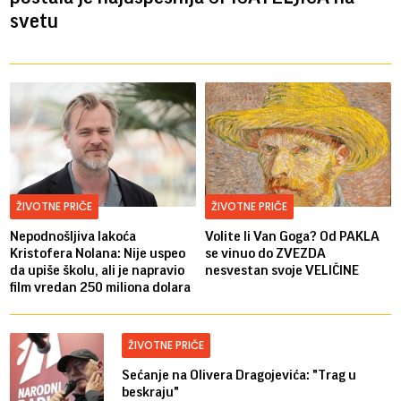
svetu
ŽIVOTNE PRIČE
ŽIVOTNE PRIČE
Nepodnošljiva lakoća
Volite li Van Goga? Od PAKLA
Kristofera Nolana: Nije uspeo
se vinuo do ZVEZDA
da upiše školu, ali je napravio
nesvestan svoje VELIČINE
film vredan 250 miliona dolara
ŽIVOTNE PRIČE
Sećanje na Olivera Dragojevića: "Trag u
beskraju"