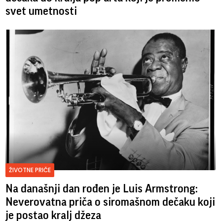
svet umetnosti
ŽIVOTNE PRIČE
Na današnji dan rođen je Luis Armstrong:
Neverovatna priča o siromašnom dečaku koji
je postao kralj džeza