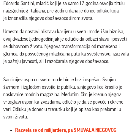
Edoardo Santini, mladić koji je sa samo 17 godina osvojio titulu
najzgodnijeg Italijana, pre godinu dana je doneo odluku koja
je iznenadila njegove obožavaoce širom sveta.
Umesto da nastavi blistavu karijeru u svetu mode i šoubiznisa,
ovaj dvadesetjednogodišnjak je odlučio da odbaci slavu i posveti
se duhovnom životu. Njegova transformacija od manekena i
glumca, do posvećenog mladića na putu ka sveštenstvu, izazvala
je pažnju javnosti, ali i razočarala njegove obožavaoce.
Santinijev uspon u svetu mode bio je brz i uspešan. Svojim
šarmom i izgledom osvojio je publiku, a njegovo lice krasilo je
naslovnice modnih magazina. Međutim, čim je krenuo njegov
vrtoglavi uspon ka zvezdama, odlučio je da se povuče i okrene
veri. Odluku je doneo u trenutku koji je opisao kao prelomni u
svom životu.
Razvela se od milijardera, pa SMUVALA NJEGOVOG