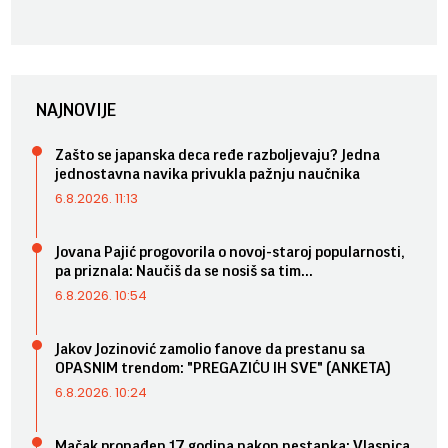
NAJNOVIJE
Zašto se japanska deca ređe razboljevaju? Jedna
jednostavna navika privukla pažnju naučnika
6.8.2026. 11:13
Jovana Pajić progovorila o novoj-staroj popularnosti,
pa priznala: Naučiš da se nosiš sa tim...
6.8.2026. 10:54
Jakov Jozinović zamolio fanove da prestanu sa
OPASNIM trendom: "PREGAZIĆU IH SVE" (ANKETA)
6.8.2026. 10:24
Mačak pronađen 17 godina nakon nestanka: Vlasnica