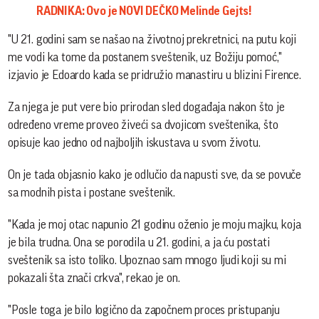
RADNIKA: Ovo je NOVI DEČKO Melinde Gejts!
"U 21. godini sam se našao na životnoj prekretnici, na putu koji
me vodi ka tome da postanem sveštenik, uz Božiju pomoć,"
izjavio je Edoardo kada se pridružio manastiru u blizini Firence.
Za njega je put vere bio prirodan sled događaja nakon što je
određeno vreme proveo živeći sa dvojicom sveštenika, što
opisuje kao jedno od najboljih iskustava u svom životu.
On je tada objasnio kako je odlučio da napusti sve, da se povuče
sa modnih pista i postane sveštenik.
"Kada je moj otac napunio 21 godinu oženio je moju majku, koja
je bila trudna. Ona se porodila u 21. godini, a ja ću postati
sveštenik sa isto toliko. Upoznao sam mnogo ljudi koji su mi
pokazali šta znači crkva", rekao je on.
"Posle toga je bilo logično da započnem proces pristupanju