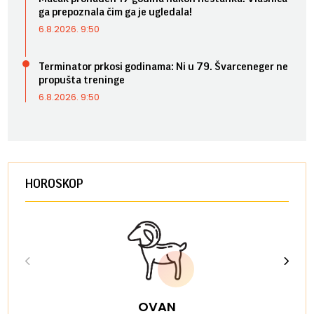
ga prepoznala čim ga je ugledala!
6.8.2026. 9:50
Terminator prkosi godinama: Ni u 79. Švarceneger ne
propušta treninge
6.8.2026. 9:50
HOROSKOP
OVAN