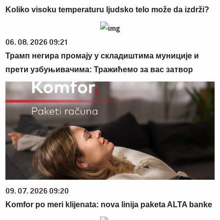
Koliko visoku temperaturu ljudsko telo može da izdrži?
06. 08. 2026 09:21
Трамп негира промају у складиштима муниције и
прети узбуњивачима: Тражићемо за вас затвор
09. 07. 2026 09:20
Komfor po meri klijenata: nova linija paketa ALTA banke